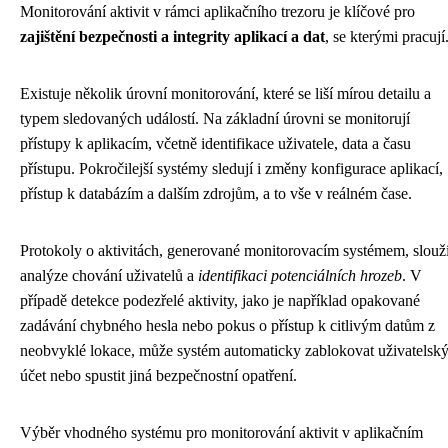
Monitorování aktivit v rámci aplikačního trezoru je klíčové pro
zajištění bezpečnosti a integrity aplikací a dat
, se kterými pracují
Existuje několik úrovní monitorování, které se liší mírou detailu a
typem sledovaných událostí. Na základní úrovni se monitorují
přístupy k aplikacím, včetně identifikace uživatele, data a času
přístupu. Pokročilejší systémy sledují i ​​změny konfigurace aplikací,
přístup k databázím a dalším zdrojům, a to vše v reálném čase.
Protokoly o aktivitách, generované monitorovacím systémem, slouž
analýze chování uživatelů a
identifikaci potenciálních hrozeb
. V
případě detekce podezřelé aktivity, jako je například opakované
zadávání chybného hesla nebo pokus o přístup k citlivým datům z
neobvyklé lokace, může systém automaticky zablokovat uživatelsk
účet nebo spustit jiná bezpečnostní opatření.
Výběr vhodného systému pro monitorování aktivit v aplikačním