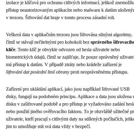
izolace je klíčová pro ochranu citlivých informací, jelikož znemožň
přístup neautorizovaným aplikacím nebo malwaru k datům uložen
v trezoru. Šifrování dat hraje v tomto procesu zásadní roli.
Veškerá data v aplikačním trezoru jsou šifrována silnými algoritmy,
čímž se stávají nečitelnými pro kohokoli bez
správného šifrovacíh
klíče
. Tento klíč je obvykle odvozen od hesla uživatele nebo
biometrických údajů, čímž se zajišťuje, že pouze oprávněný uživate
má přístup k datům. V případě ztráty nebo krádeže zařízení je
šifrování dat poslední linií obrany
proti neoprávněnému přístupu.
Zařízení pro ukládání aplikací, jako jsou například šifrované USB
disky, fungují na podobném principu. Aplikace a data jsou uložena 
disku v zašifrované podobě a pro přístup je vyžadováno zadání hesl
nebo použití jiného ověřovacího faktoru. To je obzvláště užitečné p
uživatele, kteří pracují s citlivými daty na sdílených počítačích, jeli
jim to umožňuje mít svá data vždy v bezpečí.