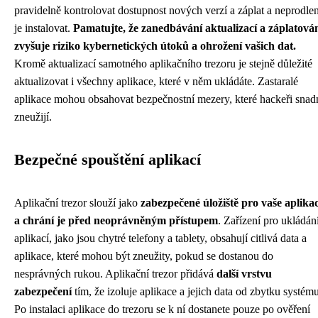
pravidelně kontrolovat dostupnost nových verzí a záplat a neprodle
je instalovat.
Pamatujte, že zanedbávání aktualizací a záplatová
zvyšuje riziko kybernetických útoků a ohrožení vašich dat.
Kromě aktualizací samotného aplikačního trezoru je stejně důležité
aktualizovat i všechny aplikace, které v něm ukládáte. Zastaralé
aplikace mohou obsahovat bezpečnostní mezery, které hackeři snad
zneužijí.
Bezpečné spouštění aplikací
Aplikační trezor slouží jako
zabezpečené úložiště pro vaše aplika
a chrání je před neoprávněným přístupem
. Zařízení pro ukládán
aplikací, jako jsou chytré telefony a tablety, obsahují citlivá data a
aplikace, které mohou být zneužity, pokud se dostanou do
nesprávných rukou. Aplikační trezor přidává
další vrstvu
zabezpečení
tím, že izoluje aplikace a jejich data od zbytku systému
Po instalaci aplikace do trezoru se k ní dostanete pouze po ověření