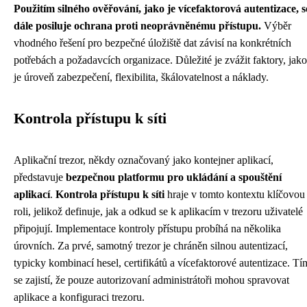
Použitím silného ověřování, jako je vícefaktorová autentizace, s
dále posiluje ochrana proti neoprávněnému přístupu.
Výběr
vhodného řešení pro bezpečné úložiště dat závisí na konkrétních
potřebách a požadavcích organizace. Důležité je zvážit faktory, jako
je úroveň zabezpečení, flexibilita, škálovatelnost a náklady.
Kontrola přístupu k síti
Aplikační trezor, někdy označovaný jako kontejner aplikací,
představuje
bezpečnou platformu pro ukládání a spouštění
aplikací
.
Kontrola přístupu k síti
hraje v tomto kontextu klíčovou
roli, jelikož definuje, jak a odkud se k aplikacím v trezoru uživatelé
připojují. Implementace kontroly přístupu probíhá na několika
úrovních. Za prvé, samotný trezor je chráněn silnou autentizací,
typicky kombinací hesel, certifikátů a vícefaktorové autentizace. Tí
se zajistí, že pouze autorizovaní administrátoři mohou spravovat
aplikace a konfiguraci trezoru.