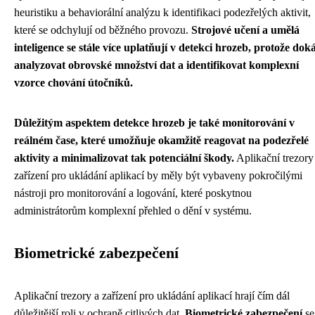
heuristiku a behaviorální analýzu k identifikaci podezřelých aktivit,
které se odchylují od běžného provozu.
Strojové učení a umělá
inteligence se stále více uplatňují v detekci hrozeb, protože dok
analyzovat obrovské množství dat a identifikovat komplexní
vzorce chování útočníků.
Důležitým aspektem detekce hrozeb je také monitorování v
reálném čase, které umožňuje okamžitě reagovat na podezřelé
aktivity a minimalizovat tak potenciální škody.
Aplikační trezory
zařízení pro ukládání aplikací by měly být vybaveny pokročilými
nástroji pro monitorování a logování, které poskytnou
administrátorům komplexní přehled o dění v systému.
Biometrické zabezpečení
Aplikační trezory a zařízení pro ukládání aplikací hrají čím dál
důležitější roli v ochraně citlivých dat.
Biometrické zabezpečení
se