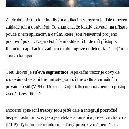
Za druhé, přístup k jednotlivým aplikacím v trezoru je dále omezen
základě rolí a oprávnění. To znamená, že každý uživatel má přístup
pouze k těm aplikacím a datům, které jsou relevantní pro jeho
pracovní pozici. Například účetní oddělení bude mít přístup k
finančním aplikacím, zatímco marketingové oddělení k nástrojům p
správu kampaní.
Třetí úrovní je
síťová segmentace
. Aplikační trezor je obvykle
izolován od ostatní firemní sítě pomocí firewallů a virtuálních
privátních sítí (VPN). Tím se snižuje riziko neoprávněného přístupu
zvenčí i zevnitř sítě.
Moderní aplikační trezory jdou ještě dále a integrují pokročilé
bezpečnostní funkce, jako je detekce anomálií a prevence ztráty dat
(DLP). Tyto funkce monitorují síťový provoz v reálném čase a