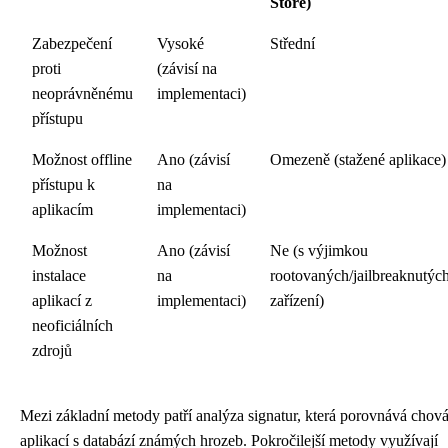
Store)
Zabezpečení
Vysoké
Střední
proti
(závisí na
neoprávněnému
implementaci)
přístupu
Možnost offline
Ano (závisí
Omezeně (stažené aplikace)
přístupu k
na
aplikacím
implementaci)
Možnost
Ano (závisí
Ne (s výjimkou
instalace
na
rootovaných/jailbreaknutýc
aplikací z
implementaci)
zařízení)
neoficiálních
zdrojů
Mezi základní metody patří analýza signatur, která porovnává chov
aplikací s databází známých hrozeb. Pokročilejší metody využívají