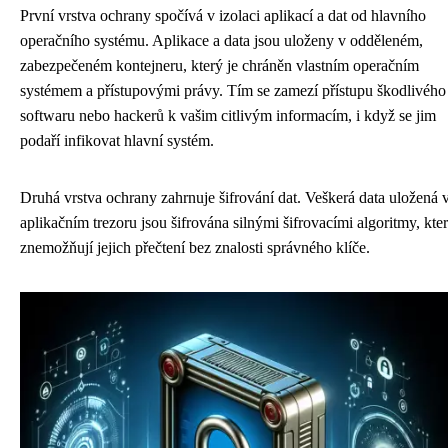
První vrstva ochrany spočívá v izolaci aplikací a dat od hlavního
operačního systému. Aplikace a data jsou uloženy v odděleném,
zabezpečeném kontejneru, který je chráněn vlastním operačním
systémem a přístupovými právy. Tím se zamezí přístupu škodlivého
softwaru nebo hackerů k vašim citlivým informacím, i když se jim
podaří infikovat hlavní systém.
Druhá vrstva ochrany zahrnuje šifrování dat. Veškerá data uložená 
aplikačním trezoru jsou šifrována silnými šifrovacími algoritmy, kte
znemožňují jejich přečtení bez znalosti správného klíče.