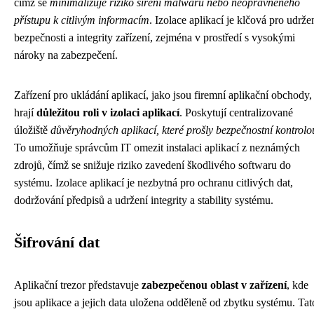
čímž se
minimalizuje riziko šíření malwaru nebo neoprávněného
přístupu k citlivým informacím
. Izolace aplikací je klčová pro udrže
bezpečnosti a integrity zařízení, zejména v prostředí s vysokými
nároky na zabezpečení.
Zařízení pro ukládání aplikací, jako jsou firemní aplikační obchody,
hrají
důležitou roli v izolaci aplikací
. Poskytují centralizované
úložiště
důvěryhodných aplikací, které prošly bezpečnostní kontrolo
To umožňuje správcům IT omezit instalaci aplikací z neznámých
zdrojů, čímž se snižuje riziko zavedení škodlivého softwaru do
systému. Izolace aplikací je nezbytná pro ochranu citlivých dat,
dodržování předpisů a udržení integrity a stability systému.
Šifrování dat
Aplikační trezor představuje
zabezpečenou oblast v zařízení
, kde
jsou aplikace a jejich data uložena odděleně od zbytku systému. Tat