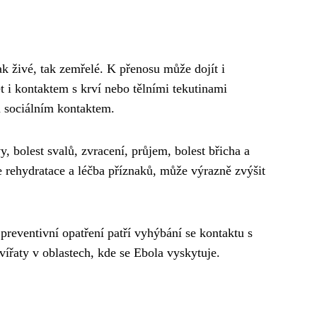
jak živé, tak zemřelé. K přenosu může dojít i
 i kontaktem s krví nebo tělními tekutinami
m sociálním kontaktem.
 bolest svalů, zvracení, průjem, bolest břicha a
je rehydratace a léčba příznaků, může výrazně zvýšit
 preventivní opatření patří vyhýbání se kontaktu s
řaty v oblastech, kde se Ebola vyskytuje.