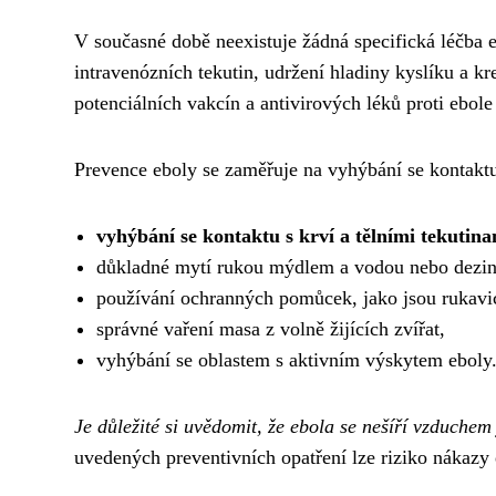
V současné době neexistuje žádná specifická léčba e
intravenózních tekutin, udržení hladiny kyslíku a k
potenciálních vakcín a antivirových léků proti ebole 
Prevence eboly se zaměřuje na vyhýbání se kontaktu
vyhýbání se kontaktu s krví a tělními tekutina
důkladné mytí rukou mýdlem a vodou nebo dezinf
používání ochranných pomůcek, jako jsou rukavic
správné vaření masa z volně žijících zvířat,
vyhýbání se oblastem s aktivním výskytem eboly
Je důležité si uvědomit, že ebola se nešíří vzduche
uvedených preventivních opatření lze riziko nákazy