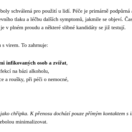
boly schválená pro použití u lidí. Péče je primárně podpůrná 
revního tlaku a léčbu dalších symptomů, jakmile se objeví. Č
je v plném proudu a některé slibné kandidáty se již testují.
 s virem. To zahrnuje:
mi infikovaných osob a zvířat
,
ekcí na bázi alkoholu,
e a roušky, při péči o nemocné,
.
m jako chřipka. K přenosu dochází pouze přímým kontaktem s 
 ebolou minimalizovat.