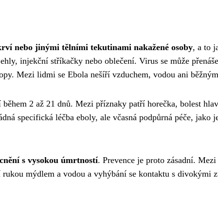
krví nebo jinými tělními tekutinami nakažené osoby
, a to 
ly, injekční stříkačky nebo oblečení. Virus se může přenášet
tilopy. Mezi lidmi se Ebola nešíří vzduchem, vodou ani běžný
během 2 až 21 dnů. Mezi příznaky patří horečka, bolest hlavy,
ádná specifická léčba eboly, ale včasná podpůrná péče, jako 
nění s vysokou úmrtností
. Prevence je proto zásadní. Mezi
 rukou mýdlem a vodou a vyhýbání se kontaktu s divokými zví