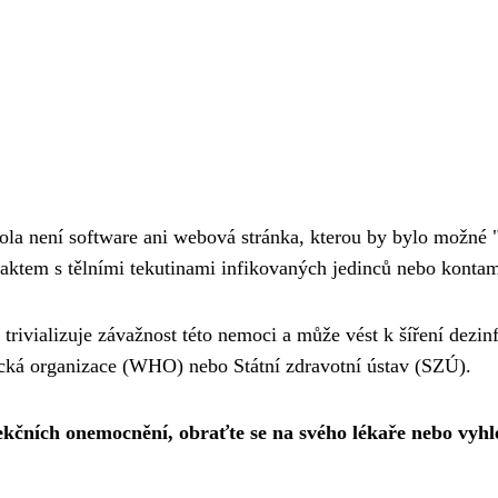
bola není software ani webová stránka, kterou by bylo možné "
aktem s tělními tekutinami infikovaných jedinců nebo kont
 trivializuje závažnost této nemoci a může vést k šíření dezi
ická organizace (WHO) nebo Státní zdravotní ústav (SZÚ).
fekčních onemocnění, obraťte se na svého lékaře nebo vy