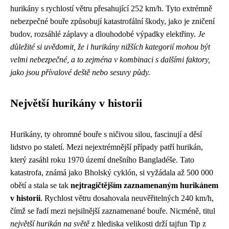
hurikány s rychlostí větru přesahující 252 km/h. Tyto extrémně
nebezpečné bouře způsobují katastrofální škody, jako je zničení
budov, rozsáhlé záplavy a dlouhodobé výpadky elektřiny.
Je
důležité si uvědomit, že i hurikány nižších kategorií mohou být
velmi nebezpečné, a to zejména v kombinaci s dalšími faktory,
jako jsou přívalové deště nebo sesuvy půdy.
Největší hurikány v historii
Hurikány, ty ohromné bouře s ničivou silou, fascinují a děsí
lidstvo po staletí. Mezi nejextrémnější případy patří hurikán,
který zasáhl roku 1970 území dnešního Bangladéše. Tato
katastrofa, známá jako Bholský cyklón, si vyžádala až 500 000
obětí a stala se tak
nejtragičtějším zaznamenaným hurikánem
v historii
. Rychlost větru dosahovala neuvěřitelných 240 km/h,
čímž se řadí mezi nejsilnější zaznamenané bouře. Nicméně, titul
největší hurikán na světě
z hlediska velikosti drží tajfun Tip z