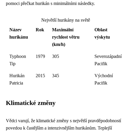
pomoci přečkat hurikán s minimálními následky.
Největší hurikány na světě
Název
Rok
Maximální
Oblast
hurikánu
rychlost větru
výskytu
(km/h)
Typhoon
1979
305
Severozápadní
Tip
Pacifik
Hurikán
2015
345
Východní
Patricia
Pacifik
Klimatické změny
Vědci varují, že klimatické změny s největší pravděpodobností
povedou k častějším a intenzivnějším hurikánům. Teplejší