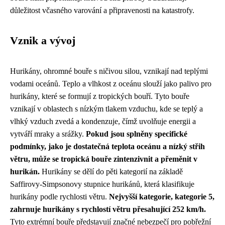
důležitost včasného varování a připravenosti na katastrofy.
Vznik a vývoj
Hurikány, ohromné bouře s ničivou silou, vznikají nad teplými
vodami oceánů. Teplo a vlhkost z oceánu slouží jako palivo pro
hurikány, které se formují z tropických bouří. Tyto bouře
vznikají v oblastech s nízkým tlakem vzduchu, kde se teplý a
vlhký vzduch zvedá a kondenzuje, čímž uvolňuje energii a
vytváří mraky a srážky.
Pokud jsou splněny specifické
podmínky, jako je dostatečná teplota oceánu a nízký střih
větru, může se tropická bouře zintenzivnit a přeměnit v
hurikán.
Hurikány se dělí do pěti kategorií na základě
Saffirovy-Simpsonovy stupnice hurikánů, která klasifikuje
hurikány podle rychlosti větru.
Nejvyšší kategorie, kategorie 5,
zahrnuje hurikány s rychlostí větru přesahující 252 km/h.
Tyto extrémní bouře představují značné nebezpečí pro pobřežní