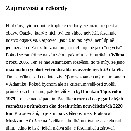
Zajímavosti a rekordy
Hurikány, tyto mohutné tropické cyklóny, vzbuzují respekt a
obavy. Otázka, který z nich byl ten vůbec největší, fascinuje
lidstvo odjakživa. Odpověď, jak už to tak bývá, není úplně
jednoznačná. Záleží totiž na tom, co definujeme jako "největší".
Pokud se zaměříme na sílu větru, pak trůn patří hurikánu
Wilma
z roku 2005. Ten se nad Atlantikem rozběsnil do té míry, že jeho
maximální rychlost větru dosáhla neuvěřitelných 295 km/h
.
Tím se Wilma stala nejintenzivnějším zaznamenaným hurikánem
v Atlantiku. Pokud bychom ale za kritérium velikosti zvolili
průměr oka hurikánu, pak by vítězem byl
hurikán Tip z roku
1979
. Ten se nad západním Pacifikem rozrostl do
gigantických
rozměrů s průměrem oka dosahujícím neuvěřitelných 2220
km
. Pro srovnání, to je zhruba vzdálenost mezi Prahou a
Moskvou. Ať už se na "velikost" hurikánu díváme z jakéhokoli
úhlu, jedno je jisté: jejich ničivá síla je fascinující a zároveň