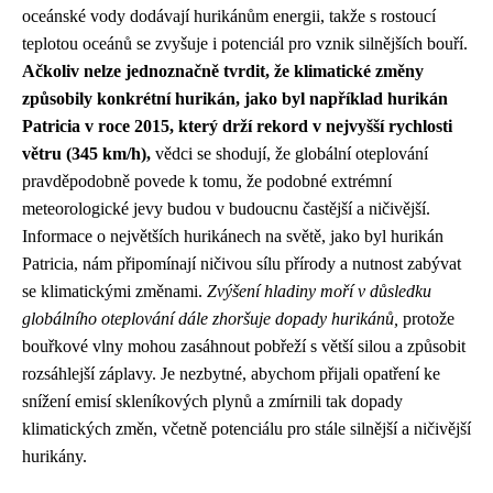
oceánské vody dodávají hurikánům energii, takže s rostoucí
teplotou oceánů se zvyšuje i potenciál pro vznik silnějších bouří.
Ačkoliv nelze jednoznačně tvrdit, že klimatické změny
způsobily konkrétní hurikán, jako byl například hurikán
Patricia v roce 2015, který drží rekord v nejvyšší rychlosti
větru (345 km/h),
vědci se shodují, že globální oteplování
pravděpodobně povede k tomu, že podobné extrémní
meteorologické jevy budou v budoucnu častější a ničivější.
Informace o největších hurikánech na světě, jako byl hurikán
Patricia, nám připomínají ničivou sílu přírody a nutnost zabývat
se klimatickými změnami.
Zvýšení hladiny moří v důsledku
globálního oteplování dále zhoršuje dopady hurikánů,
protože
bouřkové vlny mohou zasáhnout pobřeží s větší silou a způsobit
rozsáhlejší záplavy. Je nezbytné, abychom přijali opatření ke
snížení emisí skleníkových plynů a zmírnili tak dopady
klimatických změn, včetně potenciálu pro stále silnější a ničivější
hurikány.