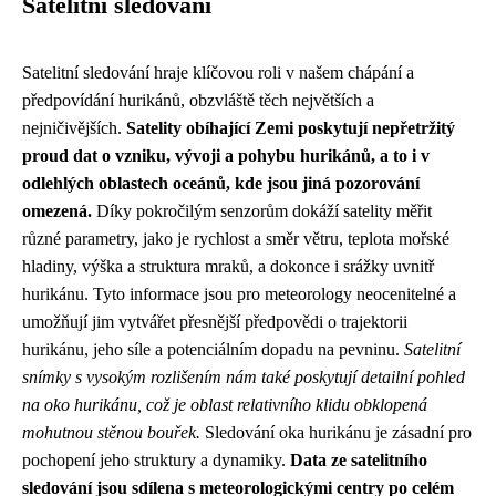
Satelitní sledování
Satelitní sledování hraje klíčovou roli v našem chápání a
předpovídání hurikánů, obzvláště těch největších a
nejničivějších.
Satelity obíhající Zemi poskytují nepřetržitý
proud dat o vzniku, vývoji a pohybu hurikánů, a to i v
odlehlých oblastech oceánů, kde jsou jiná pozorování
omezená.
Díky pokročilým senzorům dokáží satelity měřit
různé parametry, jako je rychlost a směr větru, teplota mořské
hladiny, výška a struktura mraků, a dokonce i srážky uvnitř
hurikánu. Tyto informace jsou pro meteorology neocenitelné a
umožňují jim vytvářet přesnější předpovědi o trajektorii
hurikánu, jeho síle a potenciálním dopadu na pevninu.
Satelitní
snímky s vysokým rozlišením nám také poskytují detailní pohled
na oko hurikánu, což je oblast relativního klidu obklopená
mohutnou stěnou bouřek.
Sledování oka hurikánu je zásadní pro
pochopení jeho struktury a dynamiky.
Data ze satelitního
sledování jsou sdílena s meteorologickými centry po celém