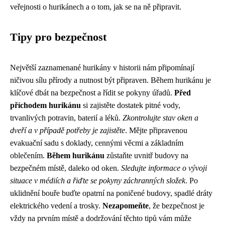
veřejnosti o hurikánech a o tom, jak se na ně připravit.
Tipy pro bezpečnost
Největší zaznamenané hurikány v historii nám připomínají
ničivou sílu přírody a nutnost být připraven. Během hurikánu je
klíčové dbát na bezpečnost a řídit se pokyny úřadů.
Před
příchodem hurikánu
si zajistěte dostatek pitné vody,
trvanlivých potravin, baterií a léků.
Zkontrolujte stav oken a
dveří a v případě potřeby je zajistěte
. Mějte připravenou
evakuační sadu s doklady, cennými věcmi a základním
oblečením.
Během hurikánu
zůstaňte uvnitř budovy na
bezpečném místě, daleko od oken.
Sledujte informace o vývoji
situace v médiích a řiďte se pokyny záchranných složek
. Po
uklidnění bouře buďte opatrní na poničené budovy, spadlé dráty
elektrického vedení a trosky.
Nezapomeňte
, že bezpečnost je
vždy na prvním místě a dodržování těchto tipů vám může