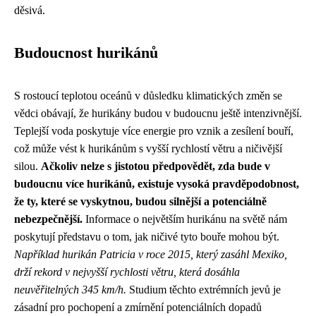
děsivá.
Budoucnost hurikánů
S rostoucí teplotou oceánů v důsledku klimatických změn se
vědci obávají, že hurikány budou v budoucnu ještě intenzivnější.
Teplejší voda poskytuje více energie pro vznik a zesílení bouří,
což může vést k hurikánům s vyšší rychlostí větru a ničivější
silou.
Ačkoliv nelze s jistotou předpovědět, zda bude v
budoucnu více hurikánů, existuje vysoká pravděpodobnost,
že ty, které se vyskytnou, budou silnější a potenciálně
nebezpečnější.
Informace o největším hurikánu na světě nám
poskytují představu o tom, jak ničivé tyto bouře mohou být.
Například hurikán Patricia v roce 2015, který zasáhl Mexiko,
drží rekord v nejvyšší rychlosti větru, která dosáhla
neuvěřitelných 345 km/h.
Studium těchto extrémních jevů je
zásadní pro pochopení a zmírnění potenciálních dopadů