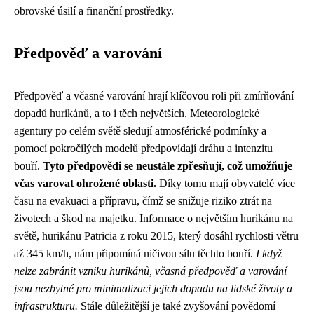
obrovské úsilí a finanční prostředky.
Předpověď a varování
Předpověď a včasné varování hrají klíčovou roli při zmírňování
dopadů hurikánů, a to i těch největších. Meteorologické
agentury po celém světě sledují atmosférické podmínky a
pomocí pokročilých modelů předpovídají dráhu a intenzitu
bouří.
Tyto předpovědi se neustále zpřesňují, což umožňuje
včas varovat ohrožené oblasti.
Díky tomu mají obyvatelé více
času na evakuaci a přípravu, čímž se snižuje riziko ztrát na
životech a škod na majetku. Informace o největším hurikánu na
světě, hurikánu Patricia z roku 2015, který dosáhl rychlosti větru
až 345 km/h, nám připomíná ničivou sílu těchto bouří.
I když
nelze zabránit vzniku hurikánů, včasná předpověď a varování
jsou nezbytné pro minimalizaci jejich dopadu na lidské životy a
infrastrukturu.
Stále důležitější je také zvyšování povědomí