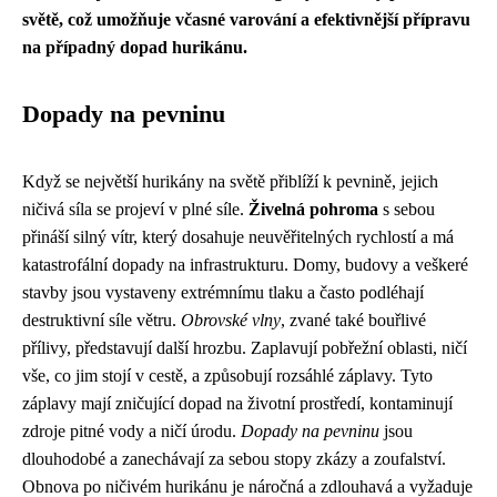
světě, což umožňuje včasné varování a efektivnější přípravu
na případný dopad hurikánu.
Dopady na pevninu
Když se největší hurikány na světě přiblíží k pevnině, jejich
ničivá síla se projeví v plné síle.
Živelná pohroma
s sebou
přináší silný vítr, který dosahuje neuvěřitelných rychlostí a má
katastrofální dopady na infrastrukturu. Domy, budovy a veškeré
stavby jsou vystaveny extrémnímu tlaku a často podléhají
destruktivní síle větru.
Obrovské vlny
, zvané také bouřlivé
přílivy, představují další hrozbu. Zaplavují pobřežní oblasti, ničí
vše, co jim stojí v cestě, a způsobují rozsáhlé záplavy. Tyto
záplavy mají zničující dopad na životní prostředí, kontaminují
zdroje pitné vody a ničí úrodu.
Dopady na pevninu
jsou
dlouhodobé a zanechávají za sebou stopy zkázy a zoufalství.
Obnova po ničivém hurikánu je náročná a zdlouhavá a vyžaduje