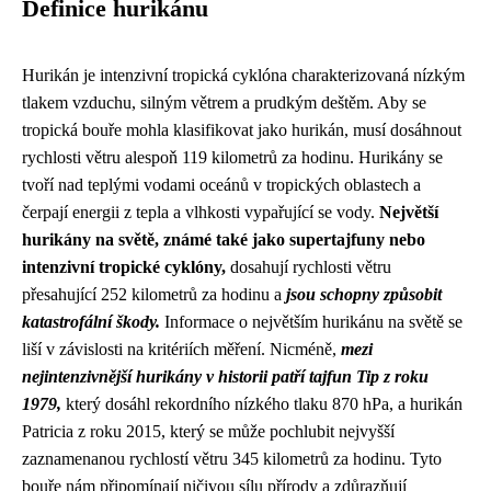
Definice hurikánu
Hurikán je intenzivní tropická cyklóna charakterizovaná nízkým
tlakem vzduchu, silným větrem a prudkým deštěm. Aby se
tropická bouře mohla klasifikovat jako hurikán, musí dosáhnout
rychlosti větru alespoň 119 kilometrů za hodinu. Hurikány se
tvoří nad teplými vodami oceánů v tropických oblastech a
čerpají energii z tepla a vlhkosti vypařující se vody.
Největší
hurikány na světě, známé také jako supertajfuny nebo
intenzivní tropické cyklóny,
dosahují rychlosti větru
přesahující 252 kilometrů za hodinu a
jsou schopny způsobit
katastrofální škody.
Informace o největším hurikánu na světě se
liší v závislosti na kritériích měření. Nicméně,
mezi
nejintenzivnější hurikány v historii patří tajfun Tip z roku
1979,
který dosáhl rekordního nízkého tlaku 870 hPa, a hurikán
Patricia z roku 2015, který se může pochlubit nejvyšší
zaznamenanou rychlostí větru 345 kilometrů za hodinu. Tyto
bouře nám připomínají ničivou sílu přírody a zdůrazňují