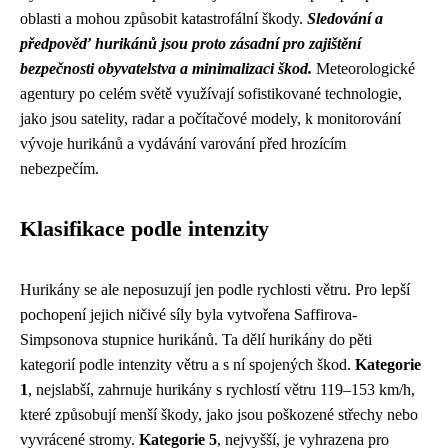
oblasti a mohou způsobit katastrofální škody.
Sledování a
předpověď hurikánů jsou proto zásadní pro zajištění
bezpečnosti obyvatelstva a minimalizaci škod.
Meteorologické
agentury po celém světě využívají sofistikované technologie,
jako jsou satelity, radar a počítačové modely, k monitorování
vývoje hurikánů a vydávání varování před hrozícím
nebezpečím.
Klasifikace podle intenzity
Hurikány se ale neposuzují jen podle rychlosti větru. Pro lepší
pochopení jejich ničivé síly byla vytvořena Saffirova-
Simpsonova stupnice hurikánů. Ta dělí hurikány do pěti
kategorií podle intenzity větru a s ní spojených škod.
Kategorie
1
, nejslabší, zahrnuje hurikány s rychlostí větru 119–153 km/h,
které způsobují menší škody, jako jsou poškozené střechy nebo
vyvrácené stromy.
Kategorie 5
, nejvyšší, je vyhrazena pro