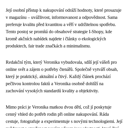
Její osobní přístup k nakupování odráží hodnoty, které prosazuje
v magazínu – uvážlivost, informovanost a odpovědnost. Sama
preferuje kvalitu před kvantitou a věří v udržitelnou spotřebu.
Tento postoj se promítá do obsahové strategie I-Shopy, kde
kromě akčních nabídek najdete i články o ekologických
produktech, fair trade značkách a minimalismu.
Redakční tým, který Veronika vybudovala, sdílí její vášeň pro
online svět a zájem o potřeby čtenářů. Společně vytváří obsah,
který je praktický, aktuální a čtivý. Každý článek prochází
pečlivou kontrolou faktů a Veronika osobně dohlíží na
zachování vysokých standardů kvality a objektivity.
Mimo práci je Veronika matkou dvou dětí, což jí poskytuje
cenný vhled do potřeb rodin při online nakupování. Ráda
cestuje, fotografuje a experimentuje s novými technologiemi. Její