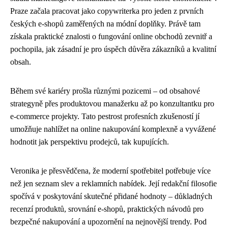
Praze začala pracovat jako copywriterka pro jeden z prvních
českých e-shopů zaměřených na módní doplňky. Právě tam
získala praktické znalosti o fungování online obchodů zevnitř a
pochopila, jak zásadní je pro úspěch důvěra zákazníků a kvalitní
obsah.
Během své kariéry prošla různými pozicemi – od obsahové
strategyně přes produktovou manažerku až po konzultantku pro
e-commerce projekty. Tato pestrost profesních zkušeností jí
umožňuje nahlížet na online nakupování komplexně a vyvážené
hodnotit jak perspektivu prodejců, tak kupujících.
Veronika je přesvědčena, že moderní spotřebitel potřebuje více
než jen seznam slev a reklamních nabídek. Její redakční filosofie
spočívá v poskytování skutečné přidané hodnoty – důkladných
recenzí produktů, srovnání e-shopů, praktických návodů pro
bezpečné nakupování a upozornění na nejnovější trendy. Pod