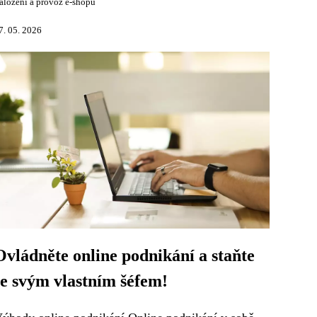
aložení a provoz e-shopu
7. 05. 2026
Ovládněte online podnikání a staňte
se svým vlastním šéfem!