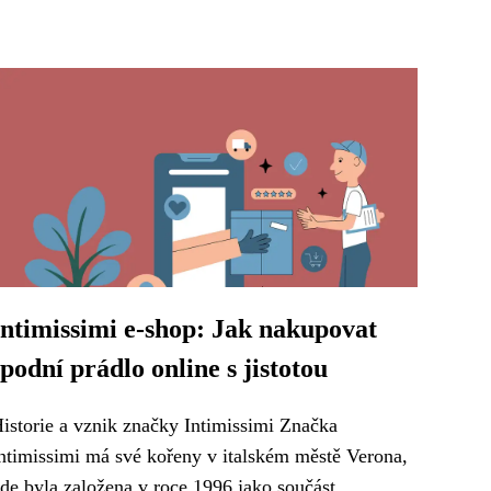
Intimissimi e-shop: Jak nakupovat
spodní prádlo online s jistotou
istorie a vznik značky Intimissimi Značka
ntimissimi má své kořeny v italském městě Verona,
de byla založena v roce 1996 jako součást...