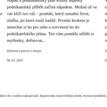
Nápad a podnikatelský plán Každý úspěšný
V
podnikatelský příběh začíná nápadem. Možná už ve
s
st
vás klíčí ten váš – produkt, který usnadní život,
n
služba, po které touží každý. Prvním krokem je
h
nenechat si ho pro sebe a rozvinout ho do
z
podnikatelského plánu. Ten vám pomůže utřídit si
p
myšlenky, definovat...
v
Založení a provoz e-shopu
Z
06. 03. 2025
0
bízí vše o online nakupování. Inspirováno nejnovějšími trendy, recenze produktů,