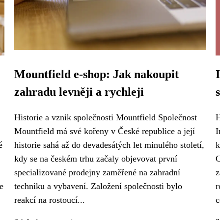
Mountfield e-shop: Jak nakoupit
zahradu levněji a rychleji
Historie a vznik společnosti Mountfield Společnost
H
Mountfield má své kořeny v České republice a její
I
é
historie sahá až do devadesátých let minulého století,
k
kdy se na českém trhu začaly objevovat první
C
specializované prodejny zaměřené na zahradní
z
e
techniku a vybavení. Založení společnosti bylo
r
reakcí na rostoucí...
c