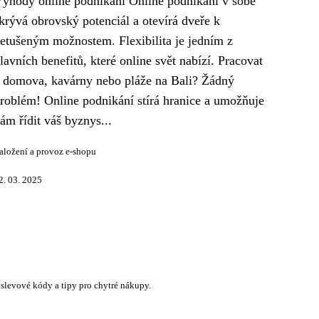
ýhody online podnikání Online podnikání v sobě
krývá obrovský potenciál a otevírá dveře k
etušeným možnostem. Flexibilita je jedním z
lavních benefitů, které online svět nabízí. Pracovat
 domova, kavárny nebo pláže na Bali? Žádný
roblém! Online podnikání stírá hranice a umožňuje
ám řídit váš byznys...
aložení a provoz e-shopu
2. 03. 2025
 slevové kódy a tipy pro chytré nákupy.