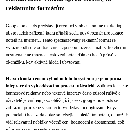
reklamním formátům
Google hotel ads představují revoluci v oblasti online marketingu
ubytovacích zařízení, která přináší zcela nový rozměr propagace
hotelů na internetu. Tento specializovaný reklamní formát se
výrazně odlišuje od tradičních způsobů inzerce a nabízí hoteliérům
nesrovnatelné možnosti oslovení potenciálních hostů právě v
okamžiku, kdy aktivně hledají ubytování.
Hlavní konkurenční výhodou tohoto systému je jeho přímá
integrace do vyhledávacího procesu uživatelů
. Zatímco klasické
bannerové reklamy nebo textové inzeráty často působí rušivě a
uživatelé je vnímají jako obtěžující prvek, google hotel ads se
zobrazují přirozeně v kontextu vyhledávání ubytování. Když
potenciální host zadá dotaz související s hledáním hotelu, okamžitě
vidí relevantní nabídky včetně cen, hodnocení a dostupnosti, což
výrazně zkracuje cestu k rezervaci.