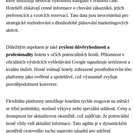
které umožňují sledovat výkonnost kampaní v reálném čase.
Hoteliéři získávají cenné informace o chování zákazníků, jejich
preferencích a vzorcích rezervací. Tato data jsou neocenitelná pro
strategické rozhodování a dlouhodobé plánování marketingových
aktivit.
Důležitým aspektem je také
zvýšení důvěryhodnosti a
profesionality
hotelu v očích potenciálních hostů. Přítomnost v
oficiálních výsledcích vyhledávání Google signalizuje serióznost a
kvalitu služeb. Hosté vnímají hotely zobrazené prostřednictvím této
platformy jako ověřené a spolehlivé, což významně zvyšuje
pravděpodobnost konverze.
Flexibilita platformy umožňuje hotelům rychle reagovat na měnící
se tržní podmínky, sezónní výkyvy nebo speciální události. Ceny a
dostupnost lze aktualizovat okamžitě, což zajišťuje, že potenciální
hosté vždy vidí aktuální informace. Tato agilita je v dynamickém
prostředí cestovního ruchu naprosto zásadní pro udržení