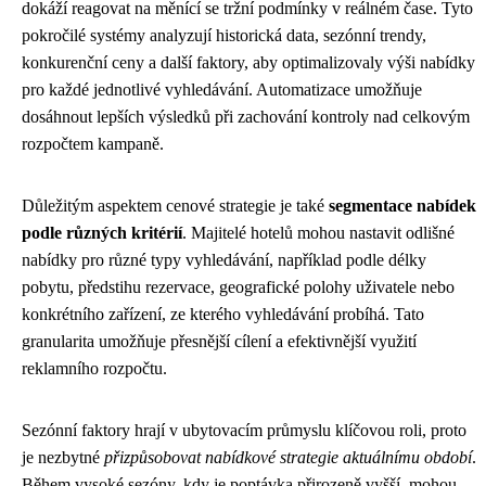
dokáží reagovat na měnící se tržní podmínky v reálném čase. Tyto
pokročilé systémy analyzují historická data, sezónní trendy,
konkurenční ceny a další faktory, aby optimalizovaly výši nabídky
pro každé jednotlivé vyhledávání. Automatizace umožňuje
dosáhnout lepších výsledků při zachování kontroly nad celkovým
rozpočtem kampaně.
Důležitým aspektem cenové strategie je také
segmentace nabídek
podle různých kritérií
. Majitelé hotelů mohou nastavit odlišné
nabídky pro různé typy vyhledávání, například podle délky
pobytu, předstihu rezervace, geografické polohy uživatele nebo
konkrétního zařízení, ze kterého vyhledávání probíhá. Tato
granularita umožňuje přesnější cílení a efektivnější využití
reklamního rozpočtu.
Sezónní faktory hrají v ubytovacím průmyslu klíčovou roli, proto
je nezbytné
přizpůsobovat nabídkové strategie aktuálnímu období
.
Během vysoké sezóny, kdy je poptávka přirozeně vyšší, mohou