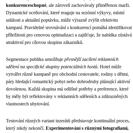
konkurenceschopné
, ale zároveň zachovávaly přiměřenou marži.
Dynamické oceňování, které reaguje na sezónní výkyvy, místní
události a aktuální poptávku, může výrazně zvýšit efektivitu
kampaní. Pravidelné srovnávání s konkurencí pomáhá identifikovat
příležitosti pro cenovou optimalizaci a zajišťuje, že nabídka zůstává
atraktivní pro cílovou skupinu zákazníků.
Segmentace publika umožňuje
přesnější zacílení reklamních
sdělení na specifické skupiny potenciálních hostů
. Hotel může
vytvářet různé kampaně pro obchodní cestovatele, rodiny s dětmi,
páry hledající romantický pobyt nebo dobrodruhy plánující aktivní
dovolenou. Každá skupina má odlišné potřeby a preference, které
by měly být reflektovány v reklamních sděleních a zdůrazněných
vlastnostech ubytování.
Testování různých variant inzerátů představuje kontinuální proces,
který nikdy nekončí.
Experimentování s různými fotografiami,