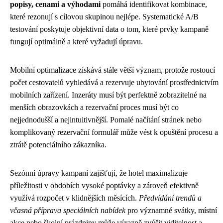
popisy, cenami a výhodami
pomáhá identifikovat kombinace,
které rezonují s cílovou skupinou nejlépe. Systematické A/B
testování poskytuje objektivní data o tom, které prvky kampaně
fungují optimálně a které vyžadují úpravu.
Mobilní optimalizace získává stále větší význam, protože rostoucí
počet cestovatelů vyhledává a rezervuje ubytování prostřednictvím
mobilních zařízení. Inzeráty musí být perfektně zobrazitelné na
menších obrazovkách a rezervační proces musí být co
nejjednodušší a nejintuitivnější. Pomalé načítání stránek nebo
komplikovaný rezervační formulář může vést k opuštění procesu a
ztrátě potenciálního zákazníka.
Sezónní úpravy kampaní zajišťují, že hotel maximalizuje
příležitosti v obdobích vysoké poptávky a zároveň efektivně
využívá rozpočet v klidnějších měsících.
Předvídání trendů a
včasná příprava speciálních nabídek
pro významné svátky, místní
akce nebo školní prázdniny může výrazně zvýšit viditelnost a