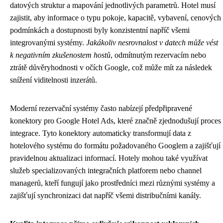
datových struktur a mapování jednotlivých parametrů. Hotel musí
zajistit, aby informace o typu pokoje, kapacitě, vybavení, cenových
podmínkách a dostupnosti byly konzistentní napříč všemi
integrovanými systémy.
Jakákoliv nesrovnalost v datech může vést
k negativním zkušenostem hostů
, odmítnutým rezervacím nebo
ztrátě důvěryhodnosti v očích Google, což může mít za následek
snížení viditelnosti inzerátů.
Moderní rezervační systémy často nabízejí předpřipravené
konektory pro Google Hotel Ads, které značně zjednodušují proces
integrace. Tyto konektory automaticky transformují data z
hotelového systému do formátu požadovaného Googlem a zajišťují
pravidelnou aktualizaci informací. Hotely mohou také využívat
služeb specializovaných integračních platforem nebo channel
managerů, kteří fungují jako prostředníci mezi různými systémy a
zajišťují synchronizaci dat napříč všemi distribučními kanály.