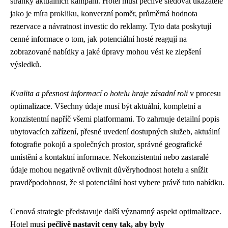
stránky aktuálních kampaní. Hotel musí pečlivě sledovat ukazatele
jako je míra prokliku, konverzní poměr, průměrná hodnota
rezervace a návratnost investic do reklamy. Tyto data poskytují
cenné informace o tom, jak potenciální hosté reagují na
zobrazované nabídky a jaké úpravy mohou vést ke zlepšení
výsledků.
Kvalita a přesnost informací o hotelu hraje zásadní roli
v procesu
optimalizace. Všechny údaje musí být aktuální, kompletní a
konzistentní napříč všemi platformami. To zahrnuje detailní popis
ubytovacích zařízení, přesné uvedení dostupných služeb, aktuální
fotografie pokojů a společných prostor, správné geografické
umístění a kontaktní informace. Nekonzistentní nebo zastaralé
údaje mohou negativně ovlivnit důvěryhodnost hotelu a snížit
pravděpodobnost, že si potenciální host vybere právě tuto nabídku.
Cenová strategie představuje další významný aspekt optimalizace.
Hotel musí
pečlivě nastavit ceny tak, aby byly