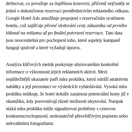
definovat, co považuje za úspěšnou konverzi, přičemž nejčastěji se
jedná o dokončenou rezervaci prostřednictvím reklamního odkazu.
Google Hotel Ads umožňuje propojení s rezervačním systémem
hotelu, což zajišťuje
přesné sledování cesty zákazníka od prvního
kliknutí na reklamu až po finální potvrzení rezervace
. Tato data
jsou neocenitelná pro pochopení toho, které aspekty kampaně
fungují správně a které vyžadují úpravu.
Analýza klíčových metrik poskytuje ubytovatelům konkrétní
informace o výkonnosti jejich reklamních aktivit. Mezi
nejdůležitější ukazatele patří míra prokliku, která odráží atraktivitu
nabídky a její prezentaci ve výsledcích vyhledávání. Vysoká míra
prokliku indikuje, že hotel dokáže zaujmout potenciální hosty již v
okamžiku, kdy porovnávají různé možnosti ubytování. Naopak
nízká míra prokliku může signalizovat problémy s cenovou
konkurenceschopností, nedostatečně přesvědčivým popisem nebo
nekvalitními fotografiami.