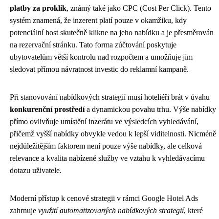
platby za proklik
, známý také jako CPC (Cost Per Click). Tento
systém znamená, že inzerent platí pouze v okamžiku, kdy
potenciální host skutečně klikne na jeho nabídku a je přesměrován
na rezervační stránku. Tato forma zúčtování poskytuje
ubytovatelům větší kontrolu nad rozpočtem a umožňuje jim
sledovat přímou návratnost investic do reklamní kampaně.
Při stanovování nabídkových strategií musí hoteliéři brát v úvahu
konkurenční prostředí
a dynamickou povahu trhu. Výše nabídky
přímo ovlivňuje umístění inzerátu ve výsledcích vyhledávání,
přičemž vyšší nabídky obvykle vedou k lepší viditelnosti. Nicméně
nejdůležitějším faktorem není pouze výše nabídky, ale celková
relevance a kvalita nabízené služby ve vztahu k vyhledávacímu
dotazu uživatele.
Moderní přístup k cenové strategii v rámci Google Hotel Ads
zahrnuje
využití automatizovaných nabídkových strategií
, které