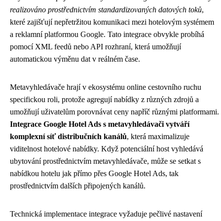
realizováno prostřednictvím standardizovaných datových toků
,
které zajišťují nepřetržitou komunikaci mezi hotelovým systémem
a reklamní platformou Google. Tato integrace obvykle probíhá
pomocí XML feedů nebo API rozhraní, která umožňují
automatickou výměnu dat v reálném čase.
Metavyhledávače hrají v ekosystému online cestovního ruchu
specifickou roli, protože agregují nabídky z různých zdrojů a
umožňují uživatelům porovnávat ceny napříč různými platformami.
Integrace Google Hotel Ads s metavyhledávači vytváří
komplexní síť distribučních kanálů
, která maximalizuje
viditelnost hotelové nabídky. Když potenciální host vyhledává
ubytování prostřednictvím metavyhledávače, může se setkat s
nabídkou hotelu jak přímo přes Google Hotel Ads, tak
prostřednictvím dalších připojených kanálů.
Technická implementace integrace vyžaduje pečlivé nastavení