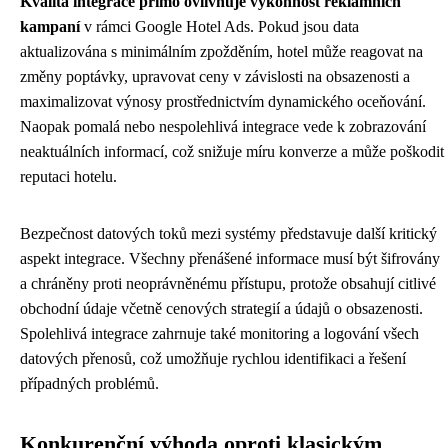
Kvalita integrace přímo ovlivňuje výkonnost reklamních
kampaní
v rámci Google Hotel Ads. Pokud jsou data
aktualizována s minimálním zpožděním, hotel může reagovat na
změny poptávky, upravovat ceny v závislosti na obsazenosti a
maximalizovat výnosy prostřednictvím dynamického oceňování.
Naopak pomalá nebo nespolehlivá integrace vede k zobrazování
neaktuálních informací, což snižuje míru konverze a může poškodit
reputaci hotelu.
Bezpečnost datových toků mezi systémy představuje další kritický
aspekt integrace. Všechny přenášené informace musí být šifrovány
a chráněny proti neoprávněnému přístupu, protože obsahují citlivé
obchodní údaje včetně cenových strategií a údajů o obsazenosti.
Spolehlivá integrace zahrnuje také monitoring a logování všech
datových přenosů, což umožňuje rychlou identifikaci a řešení
případných problémů.
Konkurenční výhoda oproti klasickým