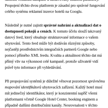
Propojení těchto dvou platforem je zásadní pro správné fungování
celého systému reklamní inzerce hotelů na Googlu.
Následně je nutné zajistit
správné nahrání a aktualizaci dat o
dostupnosti pokojů a cenách
. K tomuto účelu slouží takzvaný
datový feed, který obsahuje strukturované informace o vašem
ubytování. Tento feed může být dodáván různými způsoby,
nejčastěji prostřednictvím integračních partnerů Google nebo
pomocí přímého XML feedu. Kvalita a aktuálnost těchto dat má
přímý vliv na výkonnost celé kampaně, protože uživatelé vidí
právě tyto informace při vyhledávání.
Při propojování systémů je důležité věnovat pozornost
správnému
mapování identifikátorů
ubytovacích zařízení. Každý hotel musí
mít jedinečný identifikátor, který je konzistentní napříč všemi
platformami včetně Google Hotel Center, booking enginem a
případně dalšími distribučními kanály. Nesrovnalosti v těchto