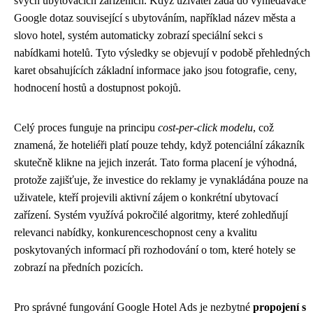
svých ubytovacích zařízeních. Když uživatel zadá do vyhledávače
Google dotaz související s ubytováním, například název města a
slovo hotel, systém automaticky zobrazí speciální sekci s
nabídkami hotelů. Tyto výsledky se objevují v podobě přehledných
karet obsahujících základní informace jako jsou fotografie, ceny,
hodnocení hostů a dostupnost pokojů.
Celý proces funguje na principu
cost-per-click modelu
, což
znamená, že hoteliéři platí pouze tehdy, když potenciální zákazník
skutečně klikne na jejich inzerát. Tato forma placení je výhodná,
protože zajišťuje, že investice do reklamy je vynakládána pouze na
uživatele, kteří projevili aktivní zájem o konkrétní ubytovací
zařízení. Systém využívá pokročilé algoritmy, které zohledňují
relevanci nabídky, konkurenceschopnost ceny a kvalitu
poskytovaných informací při rozhodování o tom, které hotely se
zobrazí na předních pozicích.
Pro správné fungování Google Hotel Ads je nezbytné
propojení s