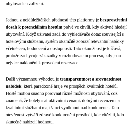
ubytovacích zařízení.
Jednou z nejdůležitějších předností této platformy je
bezprostřední
dosah k potenciálním hostům
právě ve chvíli, kdy aktivně hledají
ubytování. Když uživatel zadá do vyhledávače dotaz související s
hotelovými službami, systém okamžitě zobrazí relevantní nabídky
včetně cen, hodnocení a dostupnosti. Tato okamžitost je klíčová,
protože zachycuje zákazníky v rozhodovacím procesu, kdy jsou
nejvíce nakloněni k provedení rezervace.
Další významnou výhodou je
transparentnost a srovnatelnost
nabídek
, která paradoxně hraje ve prospěch kvalitních hotelů.
Hosté mohou snadno porovnat různé možnosti ubytování, což
znamená, že hotely s atraktivními cenami, dobrými recenzemi a
kvalitními službami mají šanci vyniknout nad konkurencí. Tato
otevřenost vytváří zdravé konkurenční prostředí, kde vítězí ti, kdo
skutečně nabízejí hodnotu.