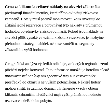
Cena za kliknutí a celkové náklady na akvizici zákazníka
představují finanční metriky, které přímo ovlivňují ziskovost
kampaně. Hotely musí pečlivě monitorovat, kolik investují do
získání jedné rezervace a porovnávat tyto náklady s průměrnou
hodnotou objednávky a ziskovou marží. Pokud jsou náklady na
akvizici příliš vysoké ve vztahu k zisku z rezervace, je nezbytné
přehodnotit strategii nabídek nebo se zaměřit na segmenty
zákazníků s vyšší hodnotou.
Geografická analýza výsledků odhaluje, ze kterých regionů a zemí
přichází nejvíce konverzí. Tato informace umožňuje hotelům
cíleně
upravovat své nabídky pro specifické trhy
a investovat více
prostředků do oblastí s nejvyšším potenciálem. Některé hotely
mohou zjistit, že zatímco domácí trh generuje vysoký objem
kliknutí, zahraniční návštěvníci mají vyšší průměrnou hodnotu
rezervace a delší dobu pobytu.