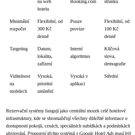
na web
Booking.com
stránku
hotelu
Minimální
Flexibilní, od
Pouze
Flexibilní, od
rozpočet
300 Kč
provize
100 Kč
denně
denně
Targeting
Datum,
Interní
Klíčová
lokalita,
algoritmus
slova,
zařízení
demografie
Viditelnost
Vysoká,
Vysoká v
Střední
na
prioritní
aplikaci
mobilech
umístění
Rezervační systémy fungují jako centrální mozek celé hotelové
infrastruktury, kde se shromažďují všechny důležité informace o
dostupnosti pokojů, cenách, speciálních nabídkách a podmínkách
ubytování.
Propojení těchto systémů s Google Hotel Ads musí být