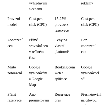
vyhledávání
reklamy
s cenami
Provizní
Cost-per-
15-25%
Cost-per-
model
click (CPC)
provize z
click (CPC)
rezervace
Zobrazení
Přímé
Ceny na
Bez
cen
srovnání cen
vlastní
zobrazení
v reálném
platformě
cen
čase
Místo
Google
Booking.com
Google
zobrazení
vyhledávání
web a
vyhledávací
a Google
aplikace
síť
Maps
Přímé
Ano,
Rezervace
Přesměrování
rezervace
přesměrování
přes
na cílovou