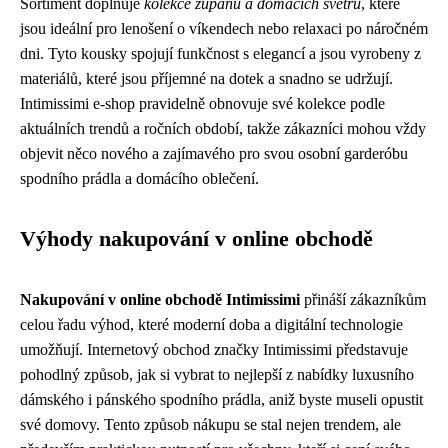
Sortiment doplňuje
kolekce županů a domácích svetrů
, které
jsou ideální pro lenošení o víkendech nebo relaxaci po náročném
dni. Tyto kousky spojují funkčnost s elegancí a jsou vyrobeny z
materiálů, které jsou příjemné na dotek a snadno se udržují.
Intimissimi e-shop pravidelně obnovuje své kolekce podle
aktuálních trendů a ročních období, takže zákazníci mohou vždy
objevit něco nového a zajímavého pro svou osobní garderóbu
spodního prádla a domácího oblečení.
Výhody nakupování v online obchodě
Nakupování v online obchodě Intimissimi
přináší zákazníkům
celou řadu výhod, které moderní doba a digitální technologie
umožňují. Internetový obchod značky Intimissimi představuje
pohodlný způsob, jak si vybrat to nejlepší z nabídky luxusního
dámského i pánského spodního prádla, aniž byste museli opustit
své domovy. Tento způsob nákupu se stal nejen trendem, ale