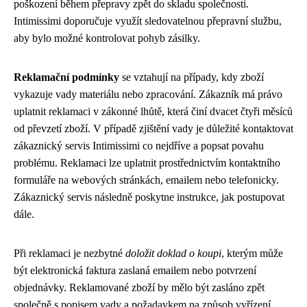
poškození během přepravy zpět do skladu společnosti.
Intimissimi doporučuje využít sledovatelnou přepravní službu,
aby bylo možné kontrolovat pohyb zásilky.
Reklamační podmínky
se vztahují na případy, kdy zboží
vykazuje vady materiálu nebo zpracování. Zákazník má právo
uplatnit reklamaci v zákonné lhůtě, která činí dvacet čtyři měsíců
od převzetí zboží. V případě zjištění vady je důležité kontaktovat
zákaznický servis Intimissimi co nejdříve a popsat povahu
problému. Reklamaci lze uplatnit prostřednictvím kontaktního
formuláře na webových stránkách, emailem nebo telefonicky.
Zákaznický servis následně poskytne instrukce, jak postupovat
dále.
Při reklamaci je nezbytné
doložit doklad o koupi
, kterým může
být elektronická faktura zaslaná emailem nebo potvrzení
objednávky. Reklamované zboží by mělo být zasláno zpět
společně s popisem vady a požadavkem na způsob vyřízení