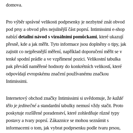
domova.
Pro výběr správné velikosti podprsenky je nezbytné znát obvod
pod prsy a obvod přes nejsilnější část poprsí. Intimissimi e-shop
nabízí
detailní návod s vizuálními pomůckami
, které ukazují
přesně, kde a jak měřit. Tyto informace jsou doplněny o tipy, jak
zajistit co nejpřesnější měření, například doporučení měřit se v
tenké spodní prádle a ve vzpřímené pozici. Velikostní tabulka
pak převádí naměřené hodnoty do konkrétních velikostí, které
odpovídají evropskému značení používanému značkou
Intimissimi.
Internetový obchod značky Intimissimi si uvědomuje, že
každé
tělo je jedinečné
a standardní tabulky nemusí vždy stačit. Proto
poskytuje rozšířené poradenství, které zohledňuje různé typy
postavy a tvary poprsí. Zákaznice se mohou seznámit s
informacemi o tom, jak vybrat podprsenku podle tvaru prsou,