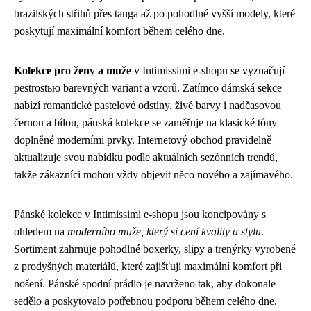
brazilských střihů přes tanga až po pohodlné vyšší modely, které
poskytují maximální komfort během celého dne.
Kolekce pro ženy a muže
v Intimissimi e-shopu se vyznačují
pestrostью barevných variant a vzorů. Zatímco dámská sekce
nabízí romantické pastelové odstíny, živé barvy i nadčasovou
černou a bílou, pánská kolekce se zaměřuje na klasické tóny
doplněné moderními prvky. Internetový obchod pravidelně
aktualizuje svou nabídku podle aktuálních sezónních trendů,
takže zákazníci mohou vždy objevit něco nového a zajímavého.
Pánské kolekce v Intimissimi e-shopu jsou koncipovány s
ohledem na
moderního muže, který si cení kvality a stylu
.
Sortiment zahrnuje pohodlné boxerky, slipy a trenýrky vyrobené
z prodyšných materiálů, které zajišťují maximální komfort při
nošení. Pánské spodní prádlo je navrženo tak, aby dokonale
sedělo a poskytovalo potřebnou podporu během celého dne.