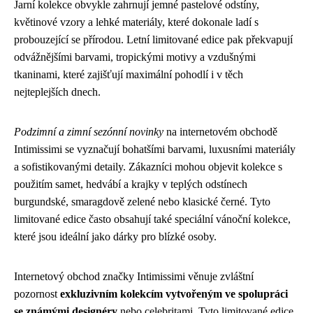
Jarní kolekce obvykle zahrnují jemné pastelové odstíny,
květinové vzory a lehké materiály, které dokonale ladí s
probouzející se přírodou. Letní limitované edice pak překvapují
odvážnějšími barvami, tropickými motivy a vzdušnými
tkaninami, které zajišťují maximální pohodlí i v těch
nejteplejších dnech.
Podzimní a zimní sezónní novinky
na internetovém obchodě
Intimissimi se vyznačují bohatšími barvami, luxusními materiály
a sofistikovanými detaily. Zákazníci mohou objevit kolekce s
použitím samet, hedvábí a krajky v teplých odstínech
burgundské, smaragdově zelené nebo klasické černé. Tyto
limitované edice často obsahují také speciální vánoční kolekce,
které jsou ideální jako dárky pro blízké osoby.
Internetový obchod značky Intimissimi věnuje zvláštní
pozornost
exkluzivním kolekcím vytvořeným ve spolupráci
se známými designéry
nebo celebritami. Tyto limitované edice