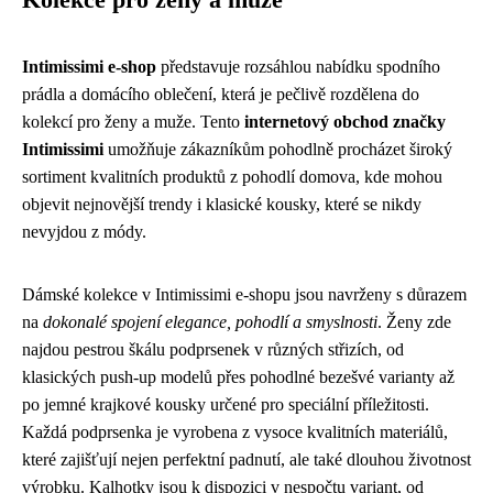
Intimissimi e-shop
představuje rozsáhlou nabídku spodního
prádla a domácího oblečení, která je pečlivě rozdělena do
kolekcí pro ženy a muže. Tento
internetový obchod značky
Intimissimi
umožňuje zákazníkům pohodlně procházet široký
sortiment kvalitních produktů z pohodlí domova, kde mohou
objevit nejnovější trendy i klasické kousky, které se nikdy
nevyjdou z módy.
Dámské kolekce v Intimissimi e-shopu jsou navrženy s důrazem
na
dokonalé spojení elegance, pohodlí a smyslnosti
. Ženy zde
najdou pestrou škálu podprsenek v různých střizích, od
klasických push-up modelů přes pohodlné bezešvé varianty až
po jemné krajkové kousky určené pro speciální příležitosti.
Každá podprsenka je vyrobena z vysoce kvalitních materiálů,
které zajišťují nejen perfektní padnutí, ale také dlouhou životnost
výrobku. Kalhotky jsou k dispozici v nespočtu variant, od