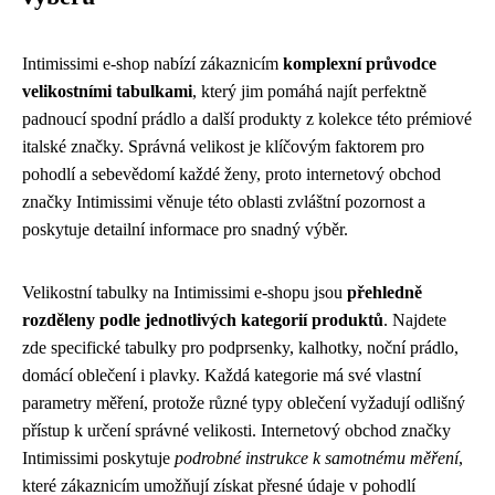
Intimissimi e-shop nabízí zákaznicím
komplexní průvodce
velikostními tabulkami
, který jim pomáhá najít perfektně
padnoucí spodní prádlo a další produkty z kolekce této prémiové
italské značky. Správná velikost je klíčovým faktorem pro
pohodlí a sebevědomí každé ženy, proto internetový obchod
značky Intimissimi věnuje této oblasti zvláštní pozornost a
poskytuje detailní informace pro snadný výběr.
Velikostní tabulky na Intimissimi e-shopu jsou
přehledně
rozděleny podle jednotlivých kategorií produktů
. Najdete
zde specifické tabulky pro podprsenky, kalhotky, noční prádlo,
domácí oblečení i plavky. Každá kategorie má své vlastní
parametry měření, protože různé typy oblečení vyžadují odlišný
přístup k určení správné velikosti. Internetový obchod značky
Intimissimi poskytuje
podrobné instrukce k samotnému měření
,
které zákaznicím umožňují získat přesné údaje v pohodlí