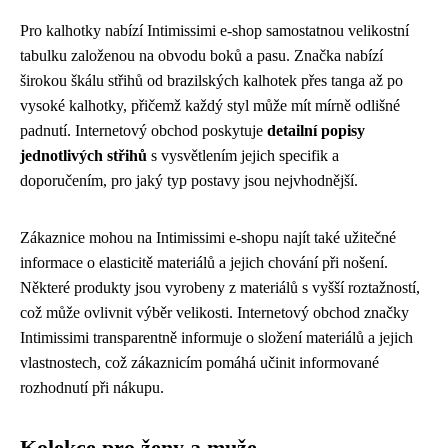
Pro kalhotky nabízí Intimissimi e-shop samostatnou velikostní
tabulku založenou na obvodu boků a pasu. Značka nabízí
širokou škálu střihů od brazilských kalhotek přes tanga až po
vysoké kalhotky, přičemž každý styl může mít mírně odlišné
padnutí. Internetový obchod poskytuje
detailní popisy
jednotlivých střihů
s vysvětlením jejich specifik a
doporučením, pro jaký typ postavy jsou nejvhodnější.
Zákaznice mohou na Intimissimi e-shopu najít také užitečné
informace o elasticitě materiálů a jejich chování při nošení.
Některé produkty jsou vyrobeny z materiálů s vyšší roztažností,
což může ovlivnit výběr velikosti. Internetový obchod značky
Intimissimi transparentně informuje o složení materiálů a jejich
vlastnostech, což zákaznicím pomáhá učinit informované
rozhodnutí při nákupu.
Kolekce pro ženy a muže