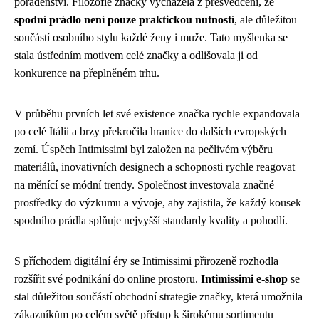
poradenství. Filozofie značky vycházela z přesvědčení, že
spodní prádlo není pouze praktickou nutností
, ale důležitou
součástí osobního stylu každé ženy i muže. Tato myšlenka se
stala ústředním motivem celé značky a odlišovala ji od
konkurence na přeplněném trhu.
V průběhu prvních let své existence značka rychle expandovala
po celé Itálii a brzy překročila hranice do dalších evropských
zemí. Úspěch Intimissimi byl založen na pečlivém výběru
materiálů, inovativních designech a schopnosti rychle reagovat
na měnící se módní trendy. Společnost investovala značné
prostředky do výzkumu a vývoje, aby zajistila, že každý kousek
spodního prádla splňuje nejvyšší standardy kvality a pohodlí.
S příchodem digitální éry se Intimissimi přirozeně rozhodla
rozšířit své podnikání do online prostoru.
Intimissimi e-shop
se
stal důležitou součástí obchodní strategie značky, která umožnila
zákazníkům po celém světě přístup k širokému sortimentu