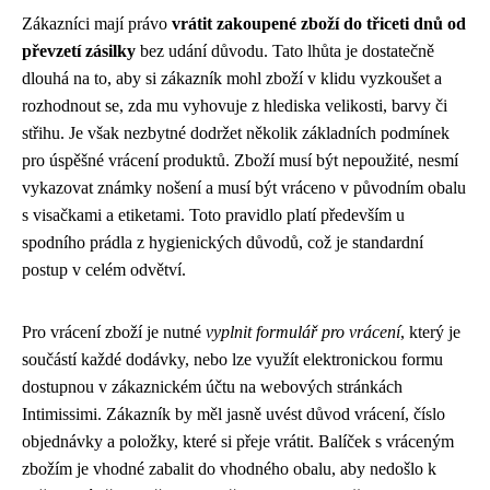
Zákazníci mají právo
vrátit zakoupené zboží do třiceti dnů od
převzetí zásilky
bez udání důvodu. Tato lhůta je dostatečně
dlouhá na to, aby si zákazník mohl zboží v klidu vyzkoušet a
rozhodnout se, zda mu vyhovuje z hlediska velikosti, barvy či
střihu. Je však nezbytné dodržet několik základních podmínek
pro úspěšné vrácení produktů. Zboží musí být nepoužité, nesmí
vykazovat známky nošení a musí být vráceno v původním obalu
s visačkami a etiketami. Toto pravidlo platí především u
spodního prádla z hygienických důvodů, což je standardní
postup v celém odvětví.
Pro vrácení zboží je nutné
vyplnit formulář pro vrácení
, který je
součástí každé dodávky, nebo lze využít elektronickou formu
dostupnou v zákaznickém účtu na webových stránkách
Intimissimi. Zákazník by měl jasně uvést důvod vrácení, číslo
objednávky a položky, které si přeje vrátit. Balíček s vráceným
zbožím je vhodné zabalit do vhodného obalu, aby nedošlo k