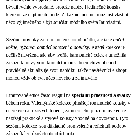
bývají rychle vyprodané, protože nabízejí jedinečné kousky,
které nelze najít nikde jinde. Zákazníci oceňují možnost vlastnit
něco výjimečného a být součástí módního světa Intimissimi.
Sezónní novinky zahrnují nejen spodní prádlo, ale také
noční
košile, pyžama, domácí oblečení a doplňky
. Každá kolekce je
pečlivě navržena tak, aby tvořila harmonický celek a umožnila
zákazníkům vytvořit kompletní look. Internetový obchod
pravidelně aktualizuje svou nabídku, takže návštěvníci e-shopu
mohou vždy objevit něco nového a zajímavého.
Limitované edice často reagují na
speciální příležitosti a svátky
během roku. Valentýnské kolekce přinášejí romantické kousky v
červených a růžových tónech, zatímco letní prázdninové edice
nabízejí praktické a stylové kousky vhodné na dovolenou. Tyto
sezónní kolekce jsou důkladně promyšlené a reflektují potřeby
zákazníků v různých obdobích roku.