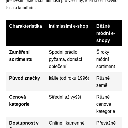
především praktickou nutností pro všechny, kteří si cení svého
času a komfortu.
Charakteristika
Intimissimi e-shop
Běžné
módní e-
shopy
Zaměření
Spodní prádlo,
Široký
sortimentu
pyžama, domácí
módní
oblečení
sortiment
Původ značky
Itálie (od roku 1996)
Různé
země
Cenová
Střední až vyšší
Různé
kategorie
cenové
kategorie
Dostupnost v
Online i kamenné
Převážně