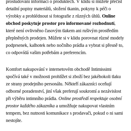
prostudování informací o produktech. V klidu si můžete přečíst
detailní popisy materiálů, složení tkanin, pokyny k péči o
výrobky a prohlédnout si fotografie z různých úhlů.
Online
obchod poskytuje prostor pro informované rozhodnutí
,
které není ovlivněno časovým tlakem ani rušivým prostředím
přeplněných prodejen. Můžete si v klidu porovnat různé modely
podprsenek, kalhotek nebo nočního prádla a vybrat si přesně to,
co odpovídá vašim potřebám a preferencím.
Komfort nakupování v internetovém obchodě Intimissimi
spočívá také v možnosti prohlížet si zboží bez jakéhokoli tlaku
ze strany prodejního personálu. Někteří zákazníci oceňují
odborné poradenství, jiní však preferují soukromí a nezávislost
při výběru intimního prádla.
Online prostředí respektuje osobní
prostor každého zákazníka
a umožňuje nakupovat vlastním
tempem, bez nutnosti komunikace s prodavači, pokud o ni sami
nestojíte.