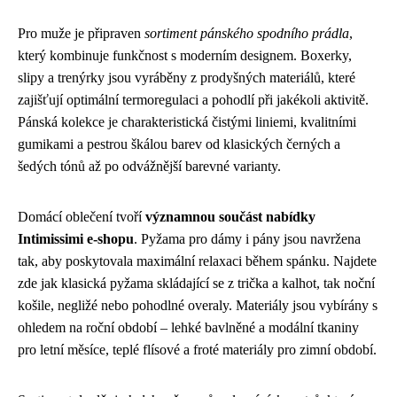
Pro muže je připraven
sortiment pánského spodního prádla
,
který kombinuje funkčnost s moderním designem. Boxerky,
slipy a trenýrky jsou vyráběny z prodyšných materiálů, které
zajišťují optimální termoregulaci a pohodlí při jakékoli aktivitě.
Pánská kolekce je charakteristická čistými liniemi, kvalitními
gumikami a pestrou škálou barev od klasických černých a
šedých tónů až po odvážnější barevné varianty.
Domácí oblečení tvoří
významnou součást nabídky
Intimissimi e-shopu
. Pyžama pro dámy i pány jsou navržena
tak, aby poskytovala maximální relaxaci během spánku. Najdete
zde jak klasická pyžama skládající se z trička a kalhot, tak noční
košile, negližé nebo pohodlné overaly. Materiály jsou vybírány s
ohledem na roční období – lehké bavlněné a modální tkaniny
pro letní měsíce, teplé flísové a froté materiály pro zimní období.