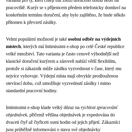
varianta pro ty, kteří chtějí mít zboží doručeno domů nebo na
pracoviště. Kurýr se s příjemcem předem telefonicky domluví na
konkrétním termínu doručení, aby bylo zajištěno, že bude někdo
přítomen k převzetí zásilky.
Velmi populární možností je také
osobní odběr na výdejních
místech
, kterých má Intimissimi e-shop po celé České republice
velké množství. Tato varianta je často cenově výhodnější než
klasické doručení kurýrem a zároveň nabízí větší flexibilitu,
protože si zákazník může zásilku vyzvednout v čase, který mu
nejvíce vyhovuje. Výdejní místa mají obvykle prodlouženou
otevírací dobu, což umožňuje vyzvednutí zásilky i mimo
standardní pracovní hodiny.
Intimissimi e-shop klade velký důraz na
rychlost zpracování
objednávek
, přičemž většina objednávek je expedována do
dvaceti čtyř až čtyřiceti osmi hodin od jejich přijetí. Zákazníci
jsou průběžně informováni o stavu své objednávky