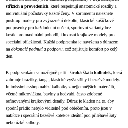
střizích a provedeních
, které respektují anatomické rozdíly a
individuální požadavky každé ženy. V sortimentu naleznete
push-up modely pro zvýraznění dekoltu, klasické košíčkové
podprsenky pro každodenní nošení, sportovní varianty bez
kostic pro maximální pohodlí, i luxusní krajkové modely pro
speciální příležitosti. Každá podprsenka je navržena s důrazem
na
dokonalé padnutí a podporu
, což zajišťuje komfort po celý
den.
K podprsenkám samozřejmě patří i
široká škála kalhotek
, která
zahrnuje brazilky, tanga, klasické vyšší střihy i bezešvé modely.
Intimissimi e-shop nabízí kalhotky z nejjemnějších materiálů,
včetně mikrovlákna, bavlny a hedvábí, často zdobené
rafinovanými krajkovými detaily. Důraz je kladen na to, aby
spodní prádlo nebylo viditelné pod oblečením, proto jsou v
nabídce i speciální bezešvé kolekce ideální pod přiléhavé šaty
nebo úzké kalhoty.