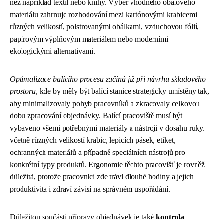
než například textil nebo knihy. Výběr vhodného obalového
materiálu zahrnuje rozhodování mezi kartónovými krabicemi
různých velikostí, polstrovanými obálkami, vzduchovou fólií,
papírovým výplňovým materiálem nebo moderními
ekologickými alternativami.
Optimalizace balícího procesu začíná již při návrhu skladového
prostoru
, kde by měly být balící stanice strategicky umístěny tak,
aby minimalizovaly pohyb pracovníků a zkracovaly celkovou
dobu zpracování objednávky. Balící pracoviště musí být
vybaveno všemi potřebnými materiály a nástroji v dosahu ruky,
včetně různých velikostí krabic, lepicích pásek, etiket,
ochranných materiálů a případně speciálních nástrojů pro
konkrétní typy produktů. Ergonomie těchto pracovišť je rovněž
důležitá, protože pracovníci zde tráví dlouhé hodiny a jejich
produktivita i zdraví závisí na správném uspořádání.
Důležitou součástí přípravy objednávek je také
kontrola