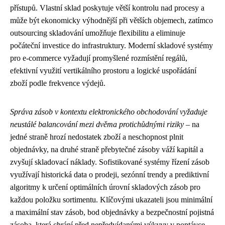
přístupů. Vlastní sklad poskytuje větší kontrolu nad procesy a
může být ekonomicky výhodnější při větších objemech, zatímco
outsourcing skladování umožňuje flexibilitu a eliminuje
počáteční investice do infrastruktury. Moderní skladové systémy
pro e-commerce vyžadují promyšlené rozmístění regálů,
efektivní využití vertikálního prostoru a logické uspořádání
zboží podle frekvence výdejů.
Správa zásob v kontextu elektronického obchodování vyžaduje
neustálé balancování mezi dvěma protichůdnými riziky
– na
jedné straně hrozí nedostatek zboží a neschopnost plnit
objednávky, na druhé straně přebytečné zásoby váží kapitál a
zvyšují skladovací náklady. Sofistikované systémy řízení zásob
využívají historická data o prodeji, sezónní trendy a prediktivní
algoritmy k určení optimálních úrovní skladových zásob pro
každou položku sortimentu. Klíčovými ukazateli jsou minimální
a maximální stav zásob, bod objednávky a bezpečnostní pojistná
zásoba, která chrání před nepředvídanými výkyvy v poptávce