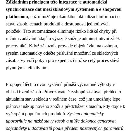
Základním principem této integrace je automatická
synchronizace dat mezi skladovým systémem a e-shopovou
platformou
, což umožňuje okamžitou aktualizaci informací o
stavu zásob, cenách produktů a dostupnosti jednotlivých
položek. Tato automatizace eliminuje riziko lidské chyby při
ručním zadávání údajů a výrazně snižuje administrativní zátěž
pracovníků. Když zákazník provede objednávku na e-shopu,
systém automaticky odečte příslušné množství ze skladových
zásob a vytvoří pokyn pro expedici, čímž se celý proces stává
plynulým a efektivním.
Propojení těchto dvou systémů přináší významné výhody v
oblasti řízení zásob. Provozovatelé e-shopů získávají přehled o
aktuálním stavu skladu v reálném čase, což jim umožňuje lépe
plánovat nákup nového zboží a předcházet situacím, kdy dojde k
vyčerpání populárních produktů.
Systém automaticky
upozorňuje na nízké stavy zásob a může dokonce generovat
objednávky u dodavatelů podle předem nastavených parametrů
.