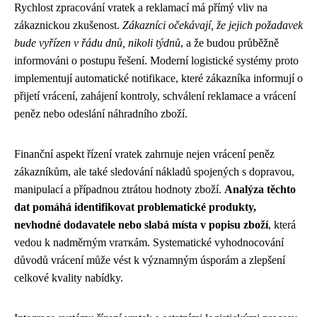
Rychlost zpracování vratek a reklamací má přímý vliv na
zákaznickou zkušenost.
Zákazníci očekávají, že jejich požadavek
bude vyřízen v řádu dnů, nikoli týdnů
, a že budou průběžně
informováni o postupu řešení. Moderní logistické systémy proto
implementují automatické notifikace, které zákazníka informují o
přijetí vrácení, zahájení kontroly, schválení reklamace a vrácení
peněz nebo odeslání náhradního zboží.
Finanční aspekt řízení vratek zahrnuje nejen vrácení peněz
zákazníkům, ale také sledování nákladů spojených s dopravou,
manipulací a případnou ztrátou hodnoty zboží.
Analýza těchto
dat pomáhá identifikovat problematické produkty,
nevhodné dodavatele nebo slabá místa v popisu zboží
, která
vedou k nadměrným vraткám. Systematické vyhodnocování
důvodů vrácení může vést k významným úsporám a zlepšení
celkové kvality nabídky.