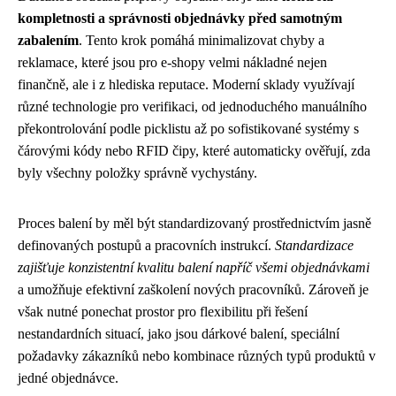
kompletnosti a správnosti objednávky před samotným
zabalením
. Tento krok pomáhá minimalizovat chyby a
reklamace, které jsou pro e-shopy velmi nákladné nejen
finančně, ale i z hlediska reputace. Moderní sklady využívají
různé technologie pro verifikaci, od jednoduchého manuálního
překontrolování podle picklistu až po sofistikované systémy s
čárovými kódy nebo RFID čipy, které automaticky ověřují, zda
byly všechny položky správně vychystány.
Proces balení by měl být standardizovaný prostřednictvím jasně
definovaných postupů a pracovních instrukcí.
Standardizace
zajišťuje konzistentní kvalitu balení napříč všemi objednávkami
a umožňuje efektivní zaškolení nových pracovníků. Zároveň je
však nutné ponechat prostor pro flexibilitu při řešení
nestandardních situací, jako jsou dárkové balení, speciální
požadavky zákazníků nebo kombinace různých typů produktů v
jedné objednávce.