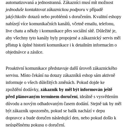
automatizovaná a jednostranná. Zákazníci musí mít možnost
jednoduše kontaktovat zákaznickou podporu
v případě
jakýchkoliv dotazů nebo problémů s doručením. Kvalitní eshopy
nabízejí více komunikačních kanálů, včetně emailu, telefonu,
live chatu a někdy i komunikace přes sociální sítě. Důležité je,
aby všechny tyto kanály byly propojené a zákaznický servis měl
přístup k úplné historii komunikace i k detailním informacím o
objednávce a zásilce.
Proaktivní komunikace představuje další úroveň zákaznického
servisu. Místo čekání na dotazy zákazníků eshop sám aktivně
informuje o všech důležitých změnách. Pokud dojde ke
zpoždění dodávky,
zákazník by měl být informován ještě
před plánovaným termínem doručení
, ideálně s vysvětlením
důvodu a novým odhadovaným časem dodání. Stejně tak by měl
být zákazník upozorněn, pokud se balík nachází v depu
dopravce a bude doručen následující den, nebo pokud došlo k
neúspěšnému pokusu o doručení.