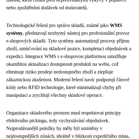
nebo zpožděními dodávek od dodavatelů.
Technologické řešení pro správu skladů, známé jako
WMS
systémy
, představují nezbytný nástroj pro profesionální provoz
e-shopových skladů. Tyto systémy automatizují procesy příjmu
zboží, umísťování na skladové pozice, kompletaci objednávek a
expedici. Integrace WMS s e-shopovou platformou umožňuje
okamžitou aktualizaci dostupnosti produktů na webu, což
eliminuje riziko prodeje nedostupného zboží a zlepšuje
zákaznickou zkušenost. Moderní řešení navíc podporují čárové
kódy nebo RFID technologie, které minimalizují chyby při
manipulaci a zrychlují všechny skladové operace.
Organizace skladového prostoru musí respektovat principy
efektivního pickingu, tedy vychystávání objednávek.
Nejprodávanější položky by měly být umístěny v
nejdostupnějších zónách, ideálně v blízkosti expedičního místa,