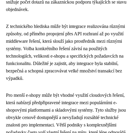
snižuje počet dotazů na zákaznickou podporu týkajících se stavu
objednávek.
Z technického hlediska může být integrace realizována různými
způsoby, od přímého propojení přes API rozhraní až po využití
middleware řešení, která slouží jako prostředník mezi různými
systémy. Volba konkrétního řešení závisí na použitých
technologiích, velikosti e-shopu a specifických požadavcích na
funkcionalitu. Důležité je zajistit, aby integrace byla stabilní,
bezpečná a schopná zpracovávat velké množství transakcí bez
výpadků.
Pro menší e-shopy může být vhodné využití cloudových řešení,
která nabízejí předpřipravené integrace mezi populárními e-
shopovými platformami a skladovými systémy. Tyto služby jsou
obvykle cenově dostupnější a nevyžadují rozsáhlé technické
znalosti pro implementaci. Větší podniky s komplexnějšími
požadavky často volí vlastní řešení na míru, které lépe odpovídá