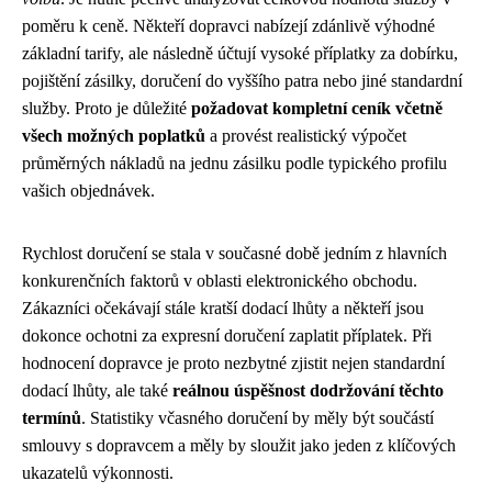
poměru k ceně. Někteří dopravci nabízejí zdánlivě výhodné
základní tarify, ale následně účtují vysoké příplatky za dobírku,
pojištění zásilky, doručení do vyššího patra nebo jiné standardní
služby. Proto je důležité
požadovat kompletní ceník včetně
všech možných poplatků
a provést realistický výpočet
průměrných nákladů na jednu zásilku podle typického profilu
vašich objednávek.
Rychlost doručení se stala v současné době jedním z hlavních
konkurenčních faktorů v oblasti elektronického obchodu.
Zákazníci očekávají stále kratší dodací lhůty a někteří jsou
dokonce ochotni za expresní doručení zaplatit příplatek. Při
hodnocení dopravce je proto nezbytné zjistit nejen standardní
dodací lhůty, ale také
reálnou úspěšnost dodržování těchto
termínů
. Statistiky včasného doručení by měly být součástí
smlouvy s dopravcem a měly by sloužit jako jeden z klíčových
ukazatelů výkonnosti.