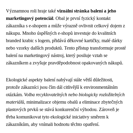
Významnou roli hraje také
vizuální stránka balení a jeho
marketingový potenciál
. Obal je první fyzický kontakt
zákazníka s e-shopem a může výrazně ovlivnit celkový dojem z
nákupu. Mnoho úspěšných e-shopů investuje do kvalitních
branded krabic s logem, přidává děkovné kartičky, malé dárky
nebo vzorky dalších produktů. Tento přístup transformuje prosté
balení na marketingový nástroj, který posiluje vztah se
zákazníkem a zvyšuje pravděpodobnost opakovaných nákupů.
Ekologické aspekty balení nabývají stále větší důležitosti,
protože zákazníci jsou čím dál citlivější k environmentálním
otázkám.
Volba recyklovatelných nebo biologicky rozložitelných
materiálů
, minimalizace objemu obalů a eliminace zbytečných
plastových prvků se stává konkurenční výhodou. Zároveň je
třeba komunikovat tyto ekologické iniciativy směrem k
zákazníkům, aby vnímali hodnotu těchto opatření.