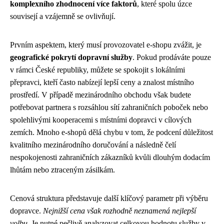
komplexního zhodnocení více faktorů
, které spolu úzce
souvisejí a vzájemně se ovlivňují.
Prvním aspektem, který musí provozovatel e-shopu zvážit, je
geografické pokrytí dopravní služby
. Pokud prodáváte pouze
v rámci České republiky, můžete se spokojit s lokálními
přepravci, kteří často nabízejí lepší ceny a znalost místního
prostředí. V případě mezinárodního obchodu však budete
potřebovat partnera s rozsáhlou sítí zahraničních poboček nebo
spolehlivými kooperacemi s místními dopravci v cílových
zemích. Mnoho e-shopů dělá chybu v tom, že podcení důležitost
kvalitního mezinárodního doručování a následně čelí
nespokojenosti zahraničních zákazníků kvůli dlouhým dodacím
lhůtám nebo ztraceným zásilkám.
Cenová struktura představuje další klíčový parametr při výběru
dopravce.
Nejnižší cena však rozhodně neznamená nejlepší
volbu
. Je nutné pečlivě analyzovat celkovou hodnotu služby v