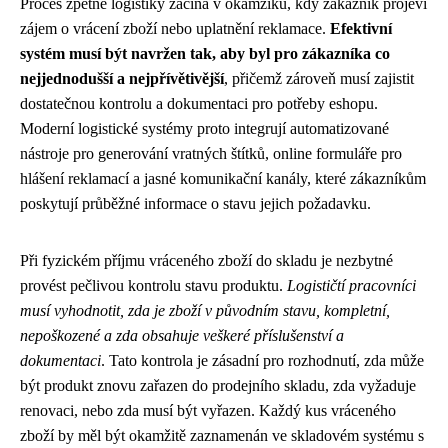
Proces zpětné logistiky začíná v okamžiku, kdy zákazník projeví
zájem o vrácení zboží nebo uplatnění reklamace.
Efektivní
systém musí být navržen tak, aby byl pro zákazníka co
nejjednodušší a nejpřívětivější
, přičemž zároveň musí zajistit
dostatečnou kontrolu a dokumentaci pro potřeby eshopu.
Moderní logistické systémy proto integrují automatizované
nástroje pro generování vratných štítků, online formuláře pro
hlášení reklamací a jasné komunikační kanály, které zákazníkům
poskytují průběžné informace o stavu jejich požadavku.
Při fyzickém příjmu vráceného zboží do skladu je nezbytné
provést pečlivou kontrolu stavu produktu.
Logističtí pracovníci
musí vyhodnotit, zda je zboží v původním stavu, kompletní,
nepoškozené a zda obsahuje veškeré příslušenství a
dokumentaci
. Tato kontrola je zásadní pro rozhodnutí, zda může
být produkt znovu zařazen do prodejního skladu, zda vyžaduje
renovaci, nebo zda musí být vyřazen. Každý kus vráceného
zboží by měl být okamžitě zaznamenán ve skladovém systému s