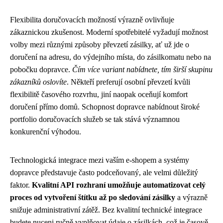
Flexibilita doručovacích možností výrazně ovlivňuje
zákaznickou zkušenost. Moderní spotřebitelé vyžadují možnost
volby mezi různými způsoby převzetí zásilky, ať už jde o
doručení na adresu, do výdejního místa, do zásilkomatu nebo na
pobočku dopravce.
Čím více variant nabídnete, tím širší skupinu
zákazníků oslovíte
. Někteří preferují osobní převzetí kvůli
flexibilitě časového rozvrhu, jiní naopak oceňují komfort
doručení přímo domů. Schopnost dopravce nabídnout široké
portfolio doručovacích služeb se tak stává významnou
konkurenční výhodou.
Technologická integrace mezi vaším e-shopem a systémy
dopravce představuje často podceňovaný, ale velmi důležitý
faktor.
Kvalitní API rozhraní umožňuje automatizovat celý
proces od vytvoření štítku až po sledování zásilky
a výrazně
snižuje administrativní zátěž. Bez kvalitní technické integrace
budete nuceni ručně vyplňovat údaje o zásilkách, což je časově