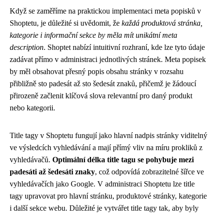
Když se zaměříme na praktickou implementaci meta popisků v
Shoptetu, je důležité si uvědomit, že
každá produktová stránka,
kategorie i informační sekce by měla mít unikátní meta
description
. Shoptet nabízí intuitivní rozhraní, kde lze tyto údaje
zadávat přímo v administraci jednotlivých stránek. Meta popisek
by měl obsahovat přesný popis obsahu stránky v rozsahu
přibližně sto padesát až sto šedesát znaků, přičemž je žádoucí
přirozeně začlenit klíčová slova relevantní pro daný produkt
nebo kategorii.
Title tagy v Shoptetu fungují jako hlavní nadpis stránky viditelný
ve výsledcích vyhledávání a mají přímý vliv na míru prokliků z
vyhledávačů.
Optimální délka title tagu se pohybuje mezi
padesáti až šedesáti znaky
, což odpovídá zobrazitelné šířce ve
vyhledávačích jako Google. V administraci Shoptetu lze title
tagy upravovat pro hlavní stránku, produktové stránky, kategorie
i další sekce webu. Důležité je vytvářet title tagy tak, aby byly