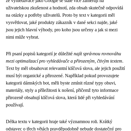
že vyhledávače jako Google se stále více zaměřují na
uživatelskou zkušenost a hodnotí, zda obsah skutečně odpovídá
na otázky a potřeby uživatelů. Proto by text v kategorii měl
vysvětlovat, jaké produkty zákazník v dané sekci najde, jaké
jsou jejich hlavní výhody, pro koho jsou určeny a jak si mezi
nimi může vybrat.
Při psaní popisů kategorií je důležité
najít správnou rovnováhu
mezi optimalizací pro vyhledávače a přirozeným, čtivým textem
.
Text by měl obsahovat relevantní klíčová slova, ale jejich použití
musí být organické a přirozené. Například pokud provozujete
kategorii dámských bot, měli byste zmínit různé typy obuvi,
materiály, styly a příležitosti k nošení, přičemž tyto informace
přirozeně obsahují klíčová slova, která lidé při vyhledávání
používají.
Délka textu v kategorii hraje také významnou roli. Krátký
odstavec o třech větách pravděpodobně nebude dostatečný pro