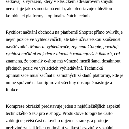
setkávají s výrazem, který v klasickém adresářovém smyslu
neexistuje jako samostatná entita, ale představuje důležitou
kombinaci platformy a optimalizačních technik.
Rychlost načítání obchodu na platformě Shoptet přímo ovlivňuje
nejen pozice ve vyhledávačích, ale také uživatelskou zkušenost
návštěvníků.
Moderní vyhledávače, zejména Google, považují
rychlost načítání za jeden z hlavních rankingových faktorů
, což
znamená, že pomalý e-shop má výrazně menší šanci dosáhnout
předních pozic ve výsledcích vyhledávání. Technická
optimalizace musí začínat u samotných základů platformy, kde je
nutné správně nakonfigurovat všechny dostupné nástroje a
funkce.
Komprese obrázků představuje jeden z nejdůležitějších aspektů
technického SEO pro e-shopy. Produktové fotografie často
zabírají největší část datového objemu stránky, a proto je
nezbytné zajistit jejich optimální velikost bez ztráty vizuální