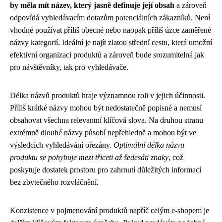
by měla mít název, který jasně definuje její obsah
a zároveň
odpovídá vyhledávacím dotazům potenciálních zákazníků. Není
vhodné používat příliš obecné nebo naopak příliš úzce zaměřené
názvy kategorií. Ideální je najít zlatou střední cestu, která umožní
efektivní organizaci produktů a zároveň bude srozumitelná jak
pro návštěvníky, tak pro vyhledávače.
Délka názvů produktů hraje významnou roli v jejich účinnosti.
Příliš krátké názvy mohou být nedostatečně popisné a nemusí
obsahovat všechna relevantní klíčová slova. Na druhou stranu
extrémně dlouhé názvy působí nepřehledně a mohou být ve
výsledcích vyhledávání ořezány.
Optimální délka názvu
produktu se pohybuje mezi třiceti až šedesáti znaky
, což
poskytuje dostatek prostoru pro zahrnutí důležitých informací
bez zbytečného rozvláčnění.
Konzistence v pojmenování produktů napříč celým e-shopem je