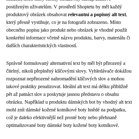
postiženým uživatelům. V prostředí Shoptetu by měl každý
produktový obrázek obsahovat
relevantní a popisný alt text
,
který přesně vystihuje, co je na fotografii zobrazeno. Místo
obecného popisu jako produkt nebo obrázek je vhodné použít
konkrétní informace včetně názvu produktu, barvy, materiálu či
dalších charakteristických vlastností.
Správně formulovaný alternativní text by měl být přirozený a
čitelný, nikoli přeplněný klíčovými slovy. Vyhledávače dokážou
rozpoznat nepřirozené nahromadění klíčových slov a mohou
takové praktiky penalizovat. Ideální alt text má délku přibližně
pět až patnáct slov a poskytuje jasnou představu o obsahu
obrázku. Například u produktu dámských bot by vhodný alt text
mohl znít dámské kožené kotníkové boty hnědé na podpatku,
což je daleko efektivnější než prosté boty nebo přehnaně
optimalizované boty dámské boty kožené boty kotníkové.