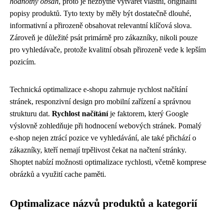
hodnotný obsah
, proto je nezbytné vytvářet vlastní, originální
popisy produktů. Tyto texty by měly být dostatečně dlouhé,
informativní a přirozeně obsahovat relevantní klíčová slova.
Zároveň je důležité psát primárně pro zákazníky, nikoli pouze
pro vyhledávače, protože kvalitní obsah přirozeně vede k lepším
pozicím.
Technická optimalizace e-shopu zahrnuje rychlost načítání
stránek, responzivní design pro mobilní zařízení a správnou
strukturu dat.
Rychlost načítání
je faktorem, který Google
výslovně zohledňuje při hodnocení webových stránek. Pomalý
e-shop nejen ztrácí pozice ve vyhledávání, ale také přichází o
zákazníky, kteří nemají trpělivost čekat na načtení stránky.
Shoptet nabízí možnosti optimalizace rychlosti, včetně komprese
obrázků a využití cache paměti.
Optimalizace názvů produktů a kategorií