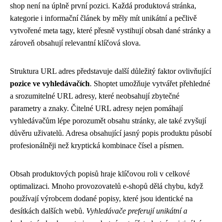
shop není na úplně první pozici. Každá produktová stránka,
kategorie i informační článek by měly mít unikátní a pečlivě
vytvořené meta tagy, které přesně vystihují obsah dané stránky a
zároveň obsahují relevantní klíčová slova.
Struktura URL adres představuje další důležitý faktor ovlivňující
pozice ve vyhledávačích
. Shoptet umožňuje vytvářet přehledné
a srozumitelné URL adresy, které neobsahují zbytečné
parametry a znaky. Čitelné URL adresy nejen pomáhají
vyhledávačům lépe porozumět obsahu stránky, ale také zvyšují
důvěru uživatelů. Adresa obsahující jasný popis produktu působí
profesionálněji než kryptická kombinace čísel a písmen.
Obsah produktových popisů hraje klíčovou roli v celkové
optimalizaci. Mnoho provozovatelů e-shopů dělá chybu, když
používají výrobcem dodané popisy, které jsou identické na
desítkách dalších webů.
Vyhledávače preferují unikátní a