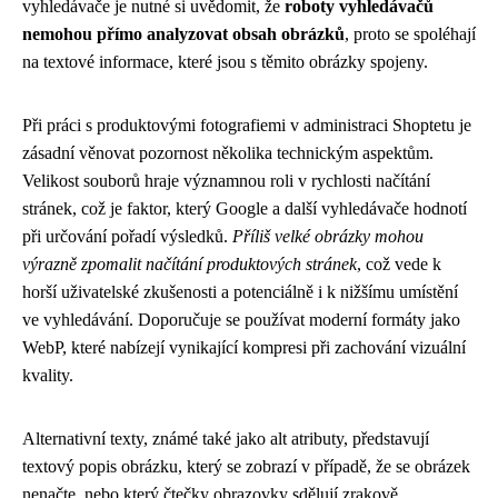
vyhledávače je nutné si uvědomit, že
roboty vyhledávačů
nemohou přímo analyzovat obsah obrázků
, proto se spoléhají
na textové informace, které jsou s těmito obrázky spojeny.
Při práci s produktovými fotografiemi v administraci Shoptetu je
zásadní věnovat pozornost několika technickým aspektům.
Velikost souborů hraje významnou roli v rychlosti načítání
stránek, což je faktor, který Google a další vyhledávače hodnotí
při určování pořadí výsledků.
Příliš velké obrázky mohou
výrazně zpomalit načítání produktových stránek
, což vede k
horší uživatelské zkušenosti a potenciálně i k nižšímu umístění
ve vyhledávání. Doporučuje se používat moderní formáty jako
WebP, které nabízejí vynikající kompresi při zachování vizuální
kvality.
Alternativní texty, známé také jako alt atributy, představují
textový popis obrázku, který se zobrazí v případě, že se obrázek
nenačte, nebo který čtečky obrazovky sdělují zrakově