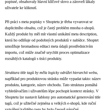
popisné, obsahovaly hlavní klíčové slovo a zároveň lákaly
uživatele ke kliknutí.
Při práci s meta popisky v Shoptetu je třeba vyvarovat se
duplicitního obsahu, což je častý problém mnoha e-shopů.
Každý produkt by měl mít vlastní unikátní meta description,
která ho odlišuje od podobných produktů v nabídce. Shoptet
umožňuje hromadnou editaci meta údajů prostřednictvím
importu, což může značně urychlit proces optimalizace
rozsáhlých katalogů s tisíci produkty.
Struktura title tagů by měla logicky odrážet hierarchii webu
,
například pro produktovou stránku může vypadat takto: název
produktu, kategorie, název obchodu. Tato struktura pomáhá
vyhledávačům i uživatelům lépe pochopit kontext stránky. V
Shoptetu lze nastavit šablony pro automatické generování title
tagů, což je užitečné zejména u velkých e-shopů, kde ruční
vytváření každého tagu by bylo časově náročné.