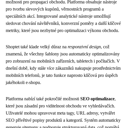
možnosti pro propagaci obchodu. Platforma obsahuje nástroje
pro tvorbu slevových kupónů, věrnostních programů a
speciálních akcí. Integrované analytické nástroje umožňují
sledovat chování návštěvníků, konverzní poměry a další klíčové
metriky, které jsou nezbytné pro optimalizaci výkonu obchodu.
Shoptet také klade velký důraz na
responzivní design
, což
znamená, že všechny šablony jsou automaticky optimalizovány
pro zobrazení na mobilních zařízeních, tabletech i počítačích. V
dnešní době, kdy stále více zákazníků nakupuje prostřednictvím
mobilních telefonů, je tato funkce naprosto klíčová pro úspěch
jakéhokoli e-shopu.
Platforma nabízí také pokročilé možnosti
SEO optimalizace
,
které jsou zásadní pro viditelnost obchodu ve vyhledávačích.
Uživatelé mohou upravovat meta tagy, URL adresy, vytvářet
SEO přívětivé popisy produktů a kategorií. Systém automaticky
generuje sitemapy a podporuje strukturovaná data, což pomáhá