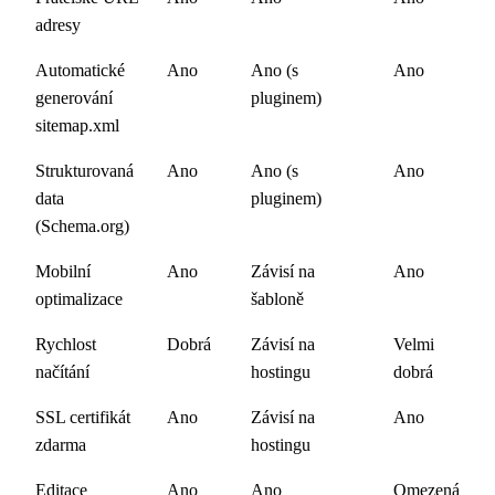
adresy
Automatické
Ano
Ano (s
Ano
generování
pluginem)
sitemap.xml
Strukturovaná
Ano
Ano (s
Ano
data
pluginem)
(Schema.org)
Mobilní
Ano
Závisí na
Ano
optimalizace
šabloně
Rychlost
Dobrá
Závisí na
Velmi
načítání
hostingu
dobrá
SSL certifikát
Ano
Závisí na
Ano
zdarma
hostingu
Editace
Ano
Ano
Omezená