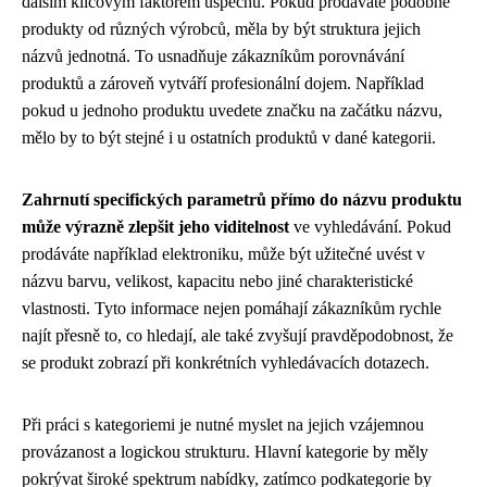
dalším klíčovým faktorem úspěchu. Pokud prodáváte podobné
produkty od různých výrobců, měla by být struktura jejich
názvů jednotná. To usnadňuje zákazníkům porovnávání
produktů a zároveň vytváří profesionální dojem. Například
pokud u jednoho produktu uvedete značku na začátku názvu,
mělo by to být stejné i u ostatních produktů v dané kategorii.
Zahrnutí specifických parametrů přímo do názvu produktu
může výrazně zlepšit jeho viditelnost
ve vyhledávání. Pokud
prodáváte například elektroniku, může být užitečné uvést v
názvu barvu, velikost, kapacitu nebo jiné charakteristické
vlastnosti. Tyto informace nejen pomáhají zákazníkům rychle
najít přesně to, co hledají, ale také zvyšují pravděpodobnost, že
se produkt zobrazí při konkrétních vyhledávacích dotazech.
Při práci s kategoriemi je nutné myslet na jejich vzájemnou
provázanost a logickou strukturu. Hlavní kategorie by měly
pokrývat široké spektrum nabídky, zatímco podkategorie by