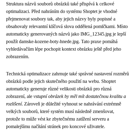
Struktura názvů souborů obrázků také přispívá k celkové
optimalizaci. Před nahráním do systému Shoptet je vhodné
přejmenovat soubory tak, aby jejich názvy byly popisné a
obsahovaly relevantní klíčová slova oddělená pomlčkami. Místo
automaticky generovaných názvů jako IMG_12345.jpg je lepší
použít damske-kozene-boty-hnede.jpg. Tato praxe pomáhá
vyhledávačům lépe pochopit kontext obrázku ještě před jeho
zobrazením.
Technická optimalizace zahrnuje také správné nastavení rozměrů
obrázků podle jejich skutečného použití na webu. Shoptet
automaticky generuje různé velikosti obrázků pro různá
zobrazení, ale
vstupní obrázek by měl mít dostatečnou kvalitu a
rozlišení
. Zároveň je důležité vyhnout se nahrávání extrémně
velkých souborů, které systém musí následně zmenšovat,
protože to může vést ke zbytečnému zatížení serveru a
pomalejšímu načítání stránek pro koncové uživatele.