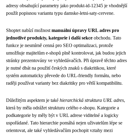
adresy obsahující parametry jako produkt-id-12345 je vhodnější
použít popisnou variantu typu damske-letni-saty-cervene.
Shoptet nabízí možnost
manuální úpravy URL adres pro
jednotlivé produkty, kategorie i další sekce
obchodu. Tato
funkce je nesmírně cenná pro SEO optimalizaci, protože
umožňuje majitelům e-shopů plně kontrolovat, jak budou jejich
stránky prezentovány ve vyhledávačích. Při úpravě těchto adres
je nutné dbát na použití českých znaků s diakritikou, které
systém automaticky převede do URL-friendly formátu, nebo
raději používat varianty bez diakritiky pro větší kompatibilitu.
Důležitým aspektem je také
hierarchická struktura URL adres
,
která by měla odrážet strukturu celého e-shopu. Kategorie a
podkategorie by měly být v URL adrese viditelné a logicky
uspořádané. Tato hierarchie pomáhá nejen uživatelům lépe se
orientovat, ale také vyhledávačům pochopit vztahy mezi