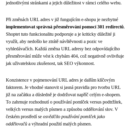
jednotlivými stránkami a jejich důležitost v rámci celého webu.
Při změnách URL adres v již fungujícím e-shopu je nezbytné
implementovat správná přesměrování pomocí 301 redirectů
.
Shoptet tuto funkcionalitu podporuje a je kriticky důležité ji
využít, aby nedošlo ke ztrátě návštěvnosti a pozic ve
vyhledávačích. Každá změna URL adresy bez odpovídajícího
přesměrování může vést k chybám 404, což negativně ovlivňuje
jak uživatelskou zkušenost, tak SEO výkonnost.
Konzistence v pojmenování URL adres je dalším klíčovým
faktorem. Je vhodné stanovit si jasná pravidla pro tvorbu URL
již na začátku a důsledně je dodržovat napříč celým e-shopem.
To zahrnuje rozhodnutí o používání pomlček versus podtržítek,
velkých versus malých písmen a způsobu oddělování slov. V
českém prostředí se
osvědčilo používání pomlček jako
oddělovačů
a výhradní použití malých písmen.