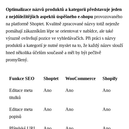
Optimalizace názvů produktů a kategorií představuje jeden
z nejdůležitějších aspektů úspěšného e-shopu
provozovaného
na platformě Shoptet. Kvalitně zpracované názvy totiž nejenže
pomáhají zákazníkům lépe se orientovat v nabídce, ale také
výrazně ovlivňují pozice ve vyhledávačích. Při práci s názvy
produktů a kategorií je nutné myslet na to, že každý název slouží
hned několika účelům současně a měl by být pečlivě
promyšlený.
Funkce SEO
Shoptet
WooCommerce
Shopify
Editace meta
Ano
Ano
Ano
titulků
Editace meta
Ano
Ano
Ano
popisů
Přátelské URL
Ano
Ano
Ano