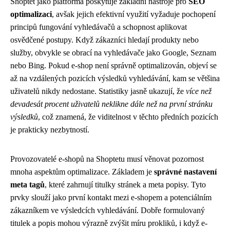
Shoptet jako platforma poskytuje základní nástroje pro
SEO
optimalizaci
, avšak jejich efektivní využití vyžaduje pochopení
principů fungování vyhledávačů a schopnost aplikovat
osvědčené postupy. Když zákazníci hledají produkty nebo
služby, obvykle se obrací na vyhledávače jako Google, Seznam
nebo Bing. Pokud e-shop není správně optimalizován, objeví se
až na vzdálených pozicích výsledků vyhledávání, kam se většina
uživatelů nikdy nedostane. Statistiky jasně ukazují, že
více než
devadesát procent uživatelů neklikne dále než na první stránku
výsledků
, což znamená, že viditelnost v těchto předních pozicích
je prakticky nezbytností.
Provozovatelé e-shopů na Shoptetu musí věnovat pozornost
mnoha aspektům optimalizace. Základem je
správné nastavení
meta tagů
, které zahrnují titulky stránek a meta popisy. Tyto
prvky slouží jako první kontakt mezi e-shopem a potenciálním
zákazníkem ve výsledcích vyhledávání. Dobře formulovaný
titulek a popis mohou výrazně zvýšit míru prokliků, i když e-