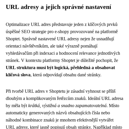
URL adresy a jejich správné nastavení
Optimalizace URL adres představuje jeden z klíčových prvků
úspěšné SEO strategie pro e-shopy provozované na platformě
Shoptet. Správně nastavené URL adresy nejen že usnadňují
orientaci návštěvníkům, ale také výrazně pomáhají
vyhledávačům při indexaci a hodnocení relevance jednotlivých
stránek. V kontextu platformy Shoptet je důležité pochopit, že
URL struktura musí být logická, přehledná a obsahovat
klíčová slova
, která odpovídají obsahu dané stránky.
Při tvorbě URL adres v Shoptetu je zásadní vyhnout se příliš
dlouhým a komplikovaným řetězcům znaků. Ideální URL adresa
by měla být
krátká, výstižná a snadno zapamatovatelná
. Místo
automaticky generovaných názvů obsahujících čísla nebo
náhodné kombinace znaků je mnohem efektivnější vytvářet
URL adresy, které jasně popisují obsah stránky. Například místo