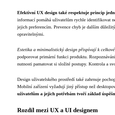
Efektivní UX design také respektuje princip jed
informací pomáhá uživatelům rychle identifikovat n
jejich preferencím. Prevence chyb je dalším důleži
opravitelnými.
Estetika a minimalistický design přispívají k celko
podporovat primární funkci produktu. Rozpoznávání
nutnosti pamatovat si složité postupy. Kontrola a sv
Design uživatelského prostředí také zahrnuje pochop
Mobilní zařízení vyžadují jiný přístup než desktopo
uživatelům a jejich potřebám tvoří základ úspě
Rozdíl mezi UX a UI designem