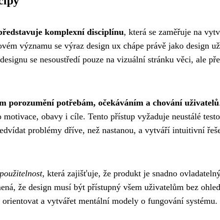
cipy
představuje komplexní disciplínu
, která se zaměřuje na vyt
ovém významu se výraz design ux chápe právě jako design uži
esignu se nesoustředí pouze na vizuální stránku věci, ale před
ém porozumění potřebám, očekáváním a chování uživatelů
ho motivace, obavy i cíle. Tento přístup vyžaduje neustálé te
dvídat problémy dříve, než nastanou, a vytváří intuitivní řeše
použitelnost
, která zajišťuje, že produkt je snadno ovladatel
ná, že design musí být přístupný všem uživatelům bez ohledu
orientovat a vytvářet mentální modely o fungování systému. 