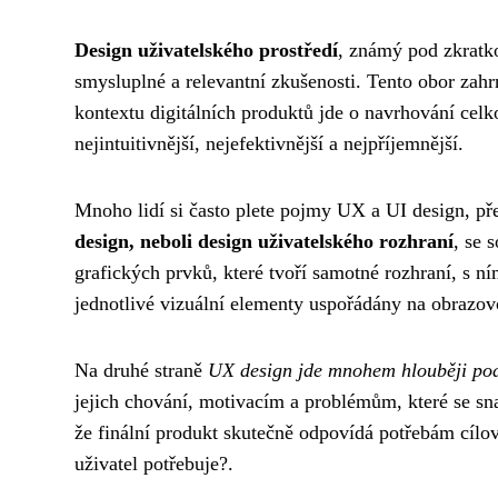
Design uživatelského prostředí
, známý pod zkratko
smysluplné a relevantní zkušenosti. Tento obor zahr
kontextu digitálních produktů jde o navrhování celko
nejintuitivnější, nejefektivnější a nejpříjemnější.
Mnoho lidí si často plete pojmy UX a UI design, přes
design, neboli design uživatelského rozhraní
, se 
grafických prvků, které tvoří samotné rozhraní, s ní
jednotlivé vizuální elementy uspořádány na obrazov
Na druhé straně
UX design jde mnohem hlouběji po
jejich chování, motivacím a problémům, které se snaž
že finální produkt skutečně odpovídá potřebám cílo
uživatel potřebuje?.