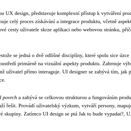
u UX design, představuje komplexní přístup k vytváření prod
nuje celý proces získávání a integrace produktu, včetně aspek
vé cesty uživatele skrze aplikaci nebo webovou stránku, přiče
tože se jedná o dvě odlišné disciplíny, které spolu sice úzce 
soustředí primárně na vizuální aspekty produktu. Zahrnuje výběr
mž uživatel přímo interaguje. UI designer se zabývá tím, jak p
ce.
d povrch
a zabývá se celkovou strukturou a fungováním produ
í řešit. Provádí uživatelský výzkum, vytváří persony, mapuje u
vé skupiny. Zatímco UI design se ptá Jak to bude vypadat?, U