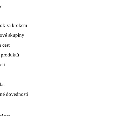
y
krok za krokem
lové skupiny
 cest
h produktů
eli
dat
né dovednosti