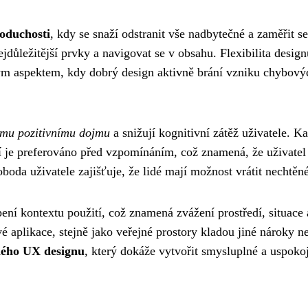
noduchosti
, kdy se snaží odstranit vše nadbytečné a zaměřit s
ejdůležitější prvky a navigovat se v obsahu. Flexibilita des
tým aspektem, kdy dobrý design aktivně brání vzniku chybový
vému pozitivnímu dojmu
a snižují kognitivní zátěž uživatele. K
 je preferováno před vzpomínáním, což znamená, že uživatel 
oboda uživatele zajišťuje, že lidé mají možnost vrátit nechtěn
ení kontextu použití, což znamená zvážení prostředí, situace 
vé aplikace, stejně jako veřejné prostory kladou jiné nároky 
šného UX designu
, který dokáže vytvořit smysluplné a uspoko