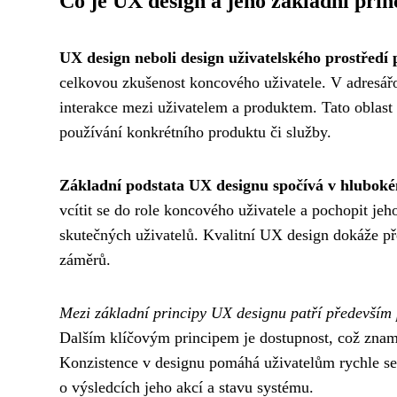
Co je UX design a jeho základní prin
UX design neboli design uživatelského prostředí 
celkovou zkušenost koncového uživatele. V adresář
interakce mezi uživatelem a produktem. Tato oblast d
používání konkrétního produktu či služby.
Základní podstata UX designu spočívá v hlubok
vcítit se do role koncového uživatele a pochopit je
skutečných uživatelů. Kvalitní UX design dokáže pře
záměrů.
Mezi základní principy UX designu patří především 
Dalším klíčovým principem je dostupnost, což zname
Konzistence v designu pomáhá uživatelům rychle se 
o výsledcích jeho akcí a stavu systému.