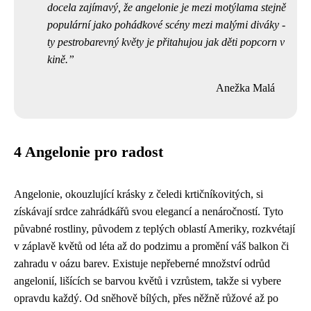
docela zajímavý, že angelonie je mezi motýlama stejně
populární jako pohádkové scény mezi malými diváky -
ty pestrobarevný květy je přitahujou jak děti popcorn v
kině.
Anežka Malá
4 Angelonie pro radost
Angelonie, okouzlující krásky z čeledi krtičníkovitých, si
získávají srdce zahrádkářů svou elegancí a nenáročností. Tyto
půvabné rostliny, původem z teplých oblastí Ameriky, rozkvétají
v záplavě květů od léta až do podzimu a promění váš balkon či
zahradu v oázu barev. Existuje nepřeberné množství odrůd
angelonií, lišících se barvou květů i vzrůstem, takže si vybere
opravdu každý. Od sněhově bílých, přes něžně růžové až po