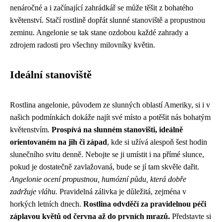
nenáročné a i začínající zahrádkář se může těšit z bohatého
květenství. Stačí rostlině dopřát slunné stanoviště a propustnou
zeminu. Angelonie se tak stane ozdobou každé zahrady a
zdrojem radosti pro všechny milovníky květin.
Ideální stanoviště
Rostlina angelonie, původem ze slunných oblastí Ameriky, si i v
našich podmínkách dokáže najít své místo a potěšit nás bohatým
květenstvím.
Prospívá na slunném stanovišti, ideálně
orientovaném na jih či západ
, kde si užívá alespoň šest hodin
slunečního svitu denně. Nebojte se ji umístit i na přímé slunce,
pokud je dostatečně zavlažovaná, bude se jí tam skvěle dařit.
Angelonie ocení propustnou, humózní půdu, která dobře
zadržuje vláhu.
Pravidelná zálivka je důležitá, zejména v
horkých letních dnech.
Rostlina odvděčí za pravidelnou péči
záplavou květů od června až do prvních mrazů.
Představte si