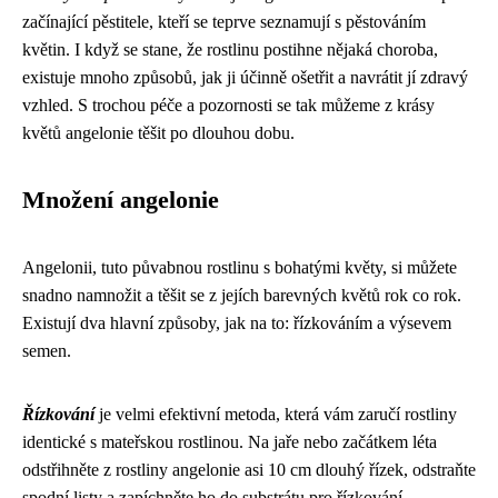
začínající pěstitele, kteří se teprve seznamují s pěstováním
květin. I když se stane, že rostlinu postihne nějaká choroba,
existuje mnoho způsobů, jak ji účinně ošetřit a navrátit jí zdravý
vzhled. S trochou péče a pozornosti se tak můžeme z krásy
květů angelonie těšit po dlouhou dobu.
Množení angelonie
Angelonii, tuto půvabnou rostlinu s bohatými květy, si můžete
snadno namnožit a těšit se z jejích barevných květů rok co rok.
Existují dva hlavní způsoby, jak na to: řízkováním a výsevem
semen.
Řízkování
je velmi efektivní metoda, která vám zaručí rostliny
identické s mateřskou rostlinou. Na jaře nebo začátkem léta
odstřihněte z rostliny angelonie asi 10 cm dlouhý řízek, odstraňte
spodní listy a zapíchněte ho do substrátu pro řízkování.