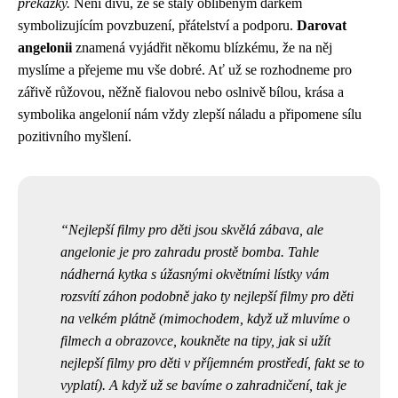
překážky.
Není divu, že se staly oblíbeným dárkem
symbolizujícím povzbuzení, přátelství a podporu.
Darovat
angelonii
znamená vyjádřit někomu blízkému, že na něj
myslíme a přejeme mu vše dobré. Ať už se rozhodneme pro
zářivě růžovou, něžně fialovou nebo oslnivě bílou, krása a
symbolika angelonií nám vždy zlepší náladu a připomene sílu
pozitivního myšlení.
Nejlepší filmy pro děti jsou skvělá zábava, ale
angelonie je pro zahradu prostě bomba. Tahle
nádherná kytka s úžasnými okvětními lístky vám
rozsvítí záhon podobně jako ty nejlepší filmy pro děti
na velkém plátně (mimochodem, když už mluvíme o
filmech a obrazovce,
koukněte na tipy, jak si užít
nejlepší filmy pro děti v příjemném prostředí
, fakt se to
vyplatí). A když už se bavíme o zahradničení, tak je