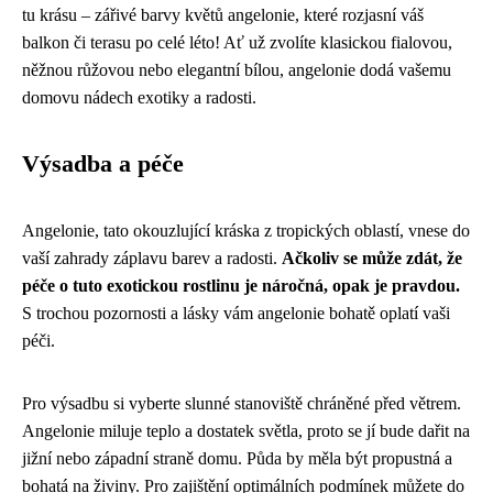
tu krásu – zářivé barvy květů angelonie, které rozjasní váš
balkon či terasu po celé léto! Ať už zvolíte klasickou fialovou,
něžnou růžovou nebo elegantní bílou, angelonie dodá vašemu
domovu nádech exotiky a radosti.
Výsadba a péče
Angelonie, tato okouzlující kráska z tropických oblastí, vnese do
vaší zahrady záplavu barev a radosti.
Ačkoliv se může zdát, že
péče o tuto exotickou rostlinu je náročná, opak je pravdou.
S trochou pozornosti a lásky vám angelonie bohatě oplatí vaši
péči.
Pro výsadbu si vyberte slunné stanoviště chráněné před větrem.
Angelonie miluje teplo a dostatek světla, proto se jí bude dařit na
jižní nebo západní straně domu. Půda by měla být propustná a
bohatá na živiny. Pro zajištění optimálních podmínek můžete do