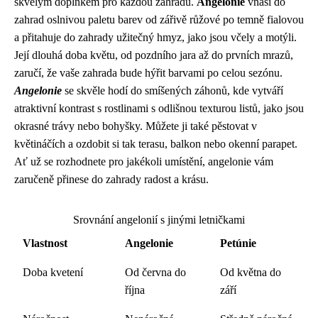
skvělým doplňkem pro každou zahradu.
Angelonie
vnáší do
zahrad oslnivou paletu barev od zářivě růžové po temně fialovou
a přitahuje do zahrady užitečný hmyz, jako jsou včely a motýli.
Její dlouhá doba květu, od pozdního jara až do prvních mrazů,
zaručí, že vaše zahrada bude hýřit barvami po celou sezónu.
Angelonie
se skvěle hodí do smíšených záhonů, kde vytváří
atraktivní kontrast s rostlinami s odlišnou texturou listů, jako jsou
okrasné trávy nebo bohyšky. Můžete ji také pěstovat v
květináčích a ozdobit si tak terasu, balkon nebo okenní parapet.
Ať už se rozhodnete pro jakékoli umístění, angelonie vám
zaručeně přinese do zahrady radost a krásu.
Srovnání angelonií s jinými letničkami
Vlastnost
Angelonie
Petúnie
Doba kvetení
Od června do
Od května do
října
září