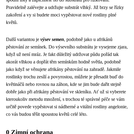
Pravidelně zalévejte a udržujte substrát vlhký. Již brzy se řízky
zakoření a vy si budete moci vypěstovat nové rostliny plné
květů.
Další variantou je
výsev semen
, podobně jako u
afrikánů
pěstování
ze semínek. Do výsevního substrátu je vysejeme zjara,
když už není mráz. Je fakt důležitý udržovat půdu pořád tak
akorát vlhkou a dopřát těm semínkům hodně světla, podobně
jako když se věnujete afrikány pěstování na zahradě. Jakmile
rostlinky trochu zesílí a povyrostou, můžete je přesadit buď do
květináčů nebo rovnou na záhon, kde se jim bude dařit stejně
dobře jako při afrikány pěstování ve skleníku. Ať už si vyberete
kteroukoliv metodu množení, s trochou té správné péče se vám
určitě povede vypěstovat si nádherné a vitální rostliny angelonie,
co vás budou těšit spoustou květů celé léto.
0 Zimní ochrana