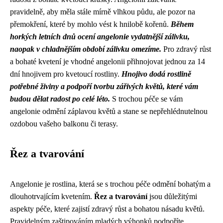
pravidelně, aby měla stále mírně vlhkou půdu, ale pozor na
přemokření, které by mohlo vést k hnilobě kořenů.
Během
horkých letních dnů ocení angelonie vydatnější zálivku,
naopak v chladnějším období zálivku omezíme.
Pro zdravý růst
a bohaté kvetení je vhodné angelonii přihnojovat jednou za 14
dní hnojivem pro kvetoucí rostliny.
Hnojivo dodá rostlině
potřebné živiny a podpoří tvorbu zářivých květů, které vám
budou dělat radost po celé léto.
S trochou péče se vám
angelonie odmění záplavou květů a stane se nepřehlédnutelnou
ozdobou vašeho balkonu či terasy.
Řez a tvarování
Angelonie je rostlina, která se s trochou péče odmění bohatým a
dlouhotrvajícím kvetením.
Řez a tvarování
jsou důležitými
aspekty péče, které zajistí zdravý růst a bohatou násadu květů.
Pravidelným zaštipováním mladých výhonků podpoříte