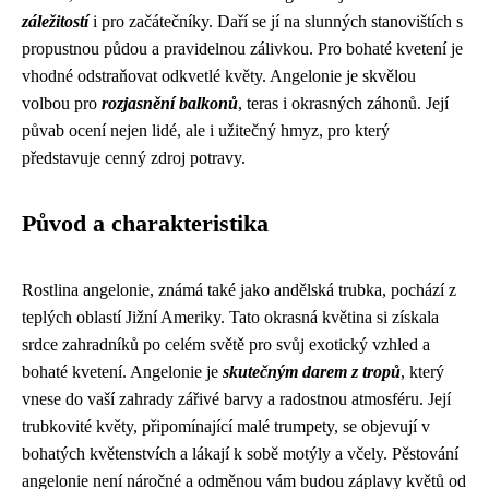
záležitostí
i pro začátečníky. Daří se jí na slunných stanovištích s
propustnou půdou a pravidelnou zálivkou. Pro bohaté kvetení je
vhodné odstraňovat odkvetlé květy. Angelonie je skvělou
volbou pro
rozjasnění balkonů
, teras i okrasných záhonů. Její
půvab ocení nejen lidé, ale i užitečný hmyz, pro který
představuje cenný zdroj potravy.
Původ a charakteristika
Rostlina angelonie, známá také jako andělská trubka, pochází z
teplých oblastí Jižní Ameriky. Tato okrasná květina si získala
srdce zahradníků po celém světě pro svůj exotický vzhled a
bohaté kvetení. Angelonie je
skutečným darem z tropů
, který
vnese do vaší zahrady zářivé barvy a radostnou atmosféru. Její
trubkovité květy, připomínající malé trumpety, se objevují v
bohatých květenstvích a lákají k sobě motýly a včely. Pěstování
angelonie není náročné a odměnou vám budou záplavy květů od