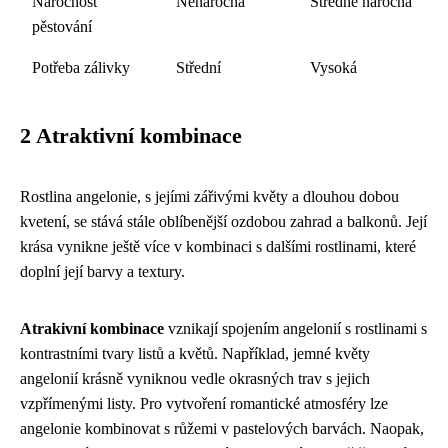
Náročnost
Nenáročná
Středně náročná
pěstování
Potřeba zálivky
Střední
Vysoká
2 Atraktivní kombinace
Rostlina angelonie, s jejími zářivými květy a dlouhou dobou
kvetení, se stává stále oblíbenější ozdobou zahrad a balkonů. Její
krása vynikne ještě více v kombinaci s dalšími rostlinami, které
doplní její barvy a textury.
Atrakivní kombinace
vznikají spojením angelonií s rostlinami s
kontrastními tvary listů a květů. Například, jemné květy
angelonií krásně vyniknou vedle okrasných trav s jejich
vzpřímenými listy. Pro vytvoření romantické atmosféry lze
angelonie kombinovat s růžemi v pastelových barvách. Naopak,