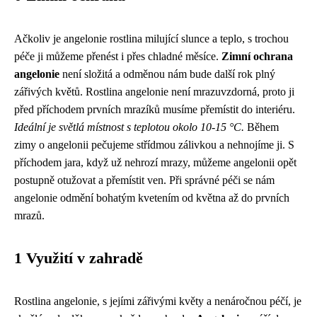
Ačkoliv je angelonie rostlina milující slunce a teplo, s trochou
péče ji můžeme přenést i přes chladné měsíce.
Zimní ochrana
angelonie
není složitá a odměnou nám bude další rok plný
zářivých květů. Rostlina angelonie není mrazuvzdorná, proto ji
před příchodem prvních mrazíků musíme přemístit do interiéru.
Ideální je světlá místnost s teplotou okolo 10-15 °C.
Během
zimy o angelonii pečujeme střídmou zálivkou a nehnojíme ji. S
příchodem jara, když už nehrozí mrazy, můžeme angelonii opět
postupně otužovat a přemístit ven. Při správné péči se nám
angelonie odmění bohatým kvetením od května až do prvních
mrazů.
1 Využití v zahradě
Rostlina angelonie, s jejími zářivými květy a nenáročnou péčí, je