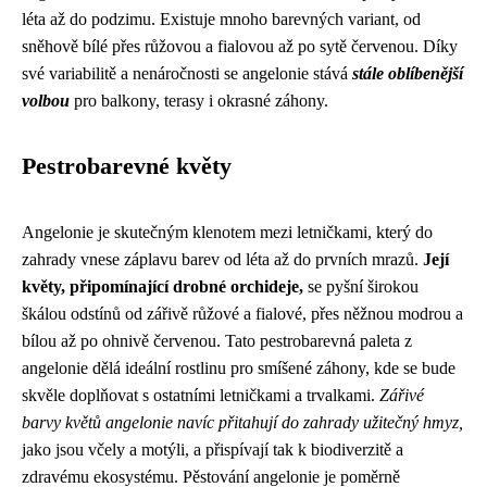
léta až do podzimu. Existuje mnoho barevných variant, od
sněhově bílé přes růžovou a fialovou až po sytě červenou. Díky
své variabilitě a nenáročnosti se angelonie stává
stále oblíbenější
volbou
pro balkony, terasy i okrasné záhony.
Pestrobarevné květy
Angelonie je skutečným klenotem mezi letničkami, který do
zahrady vnese záplavu barev od léta až do prvních mrazů.
Její
květy, připomínající drobné orchideje,
se pyšní širokou
škálou odstínů od zářivě růžové a fialové, přes něžnou modrou a
bílou až po ohnivě červenou. Tato pestrobarevná paleta z
angelonie dělá ideální rostlinu pro smíšené záhony, kde se bude
skvěle doplňovat s ostatními letničkami a trvalkami.
Zářivé
barvy květů angelonie navíc přitahují do zahrady užitečný hmyz,
jako jsou včely a motýli, a přispívají tak k biodiverzitě a
zdravému ekosystému. Pěstování angelonie je poměrně