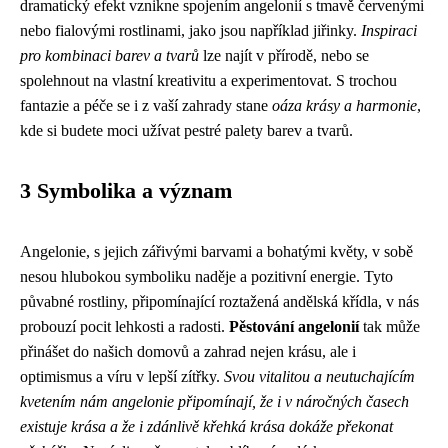
dramatický efekt vznikne spojením angelonií s tmavě červenými
nebo fialovými rostlinami, jako jsou například jiřinky.
Inspiraci
pro kombinaci barev a tvarů
lze najít v přírodě, nebo se
spolehnout na vlastní kreativitu a experimentovat. S trochou
fantazie a péče se i z vaší zahrady stane
oáza krásy a harmonie
,
kde si budete moci užívat pestré palety barev a tvarů.
3 Symbolika a význam
Angelonie, s jejich zářivými barvami a bohatými květy, v sobě
nesou hlubokou symboliku naděje a pozitivní energie. Tyto
půvabné rostliny, připomínající roztažená andělská křídla, v nás
probouzí pocit lehkosti a radosti.
Pěstování angelonií
tak může
přinášet do našich domovů a zahrad nejen krásu, ale i
optimismus a víru v lepší zítřky.
Svou vitalitou a neutuchajícím
kvetením nám angelonie připomínají, že i v náročných časech
existuje krása a že i zdánlivě křehká krása dokáže překonat