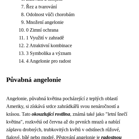
Řez a tvarování
Odolnost vůči chorobám
Množení angelonie
0 Zimní ochrana
1 Využití v zahradě
2 Atraktivní kombinace
3 Symbolika a význam
4 Angelonie pro radost
Půvabná angelonie
Angelonie, půvabná květina pocházející z teplých oblastí
Ameriky, si získává srdce zahrádkářů svou nenáročností a
krásou. Tato
okouzlující rostlina
, známá také jako "letní šnečí
květina", rozkvétá od června až do prvních mrazů a nabízí
záplavu drobných, trubkovitých květů v odstínech růžové,
fialové, bílé nebo modré. Pěstování angelonie je
radostnou