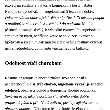
rozvětvení rostliny a vytvoříte kompaktní a hustý habitus.
Nebojte se být odvážní – angelonie snáší řez velmi dobře.
Odstraňováním odkvetlých květů podpoříte další násadu poupat
a prodloužíte si tak radost z květů až do podzimu.
Mnoho
pěstitelů dosahuje skvělých výsledků tvarováním angelonie do
atraktivních tvarů, například koule nebo kužele. S trochou
trpělivosti a kreativity tak můžete z této krásné rostliny vytvořit
nepřehlédnutelnou dominantu vaší zahrady či balkonu.
Odolnost vůči chorobám
Rostlina angelonie je obecně známá svou odolností a
nenáročností.
Co se týče chorob, angelonie vykazuje značnou
odolnost,
obzvláště pokud jí dopřejeme vhodné podmínky.
Správná péče, jako je dostatek slunečního svitu, dobře
propustná půda a přiměřená zálivka, posiluje její přirozenou
obranyschopnost.
Díky tomu je angelonie skvělou volbou i pro