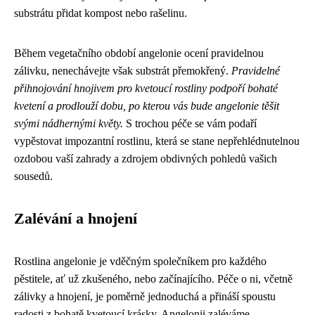
substrátu přidat kompost nebo rašelinu.
Během vegetačního období angelonie ocení pravidelnou
zálivku, nenechávejte však substrát přemokřený.
Pravidelné
přihnojování hnojivem pro kvetoucí rostliny podpoří bohaté
kvetení a prodlouží dobu, po kterou vás bude angelonie těšit
svými nádhernými květy.
S trochou péče se vám podaří
vypěstovat impozantní rostlinu, která se stane nepřehlédnutelnou
ozdobou vaší zahrady a zdrojem obdivných pohledů vašich
sousedů.
Zalévání a hnojení
Rostlina angelonie je vděčným společníkem pro každého
pěstitele, ať už zkušeného, nebo začínajícího. Péče o ni, včetně
zálivky a hnojení, je poměrně jednoduchá a přináší spoustu
radosti z bohatě kvetoucí krásky. Angelonii zaléváme