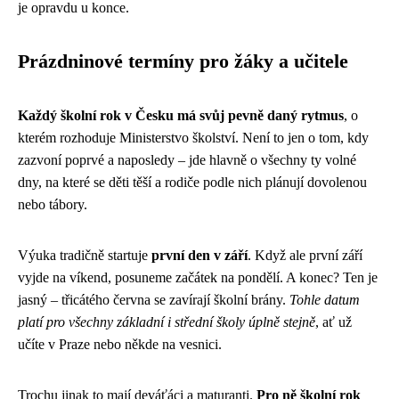
je opravdu u konce.
Prázdninové termíny pro žáky a učitele
Každý školní rok v Česku má svůj pevně daný rytmus
, o
kterém rozhoduje Ministerstvo školství. Není to jen o tom, kdy
zazvoní poprvé a naposledy – jde hlavně o všechny ty volné
dny, na které se děti těší a rodiče podle nich plánují dovolenou
nebo tábory.
Výuka tradičně startuje
první den v září
. Když ale první září
vyjde na víkend, posuneme začátek na pondělí. A konec? Ten je
jasný – třicátého června se zavírají školní brány.
Tohle datum
platí pro všechny základní i střední školy úplně stejně
, ať už
učíte v Praze nebo někde na vesnici.
Trochu jinak to mají deváťáci a maturanti.
Pro ně školní rok