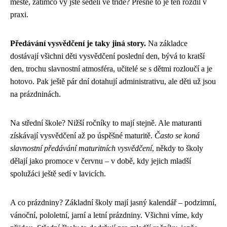
městě, zatímco vy jste seděli ve třídě? Přesně to je ten rozdíl v
praxi.
Předávání vysvědčení je taky jiná story.
Na základce
dostávají všichni děti vysvědčení poslední den, bývá to kratší
den, trochu slavnostní atmosféra, učitelé se s dětmi rozloučí a je
hotovo. Pak ještě pár dní dotahují administrativu, ale děti už jsou
na prázdninách.
Na střední škole? Nižší ročníky to mají stejně. Ale maturanti
získávají vysvědčení až po úspěšné maturitě.
Často se koná
slavnostní předávání maturitních vysvědčení
, někdy to školy
dělají jako promoce v červnu – v době, kdy jejich mladší
spolužáci ještě sedí v lavicích.
A co prázdniny? Základní školy mají jasný kalendář – podzimní,
vánoční, pololetní, jarní a letní prázdniny. Všichni víme, kdy