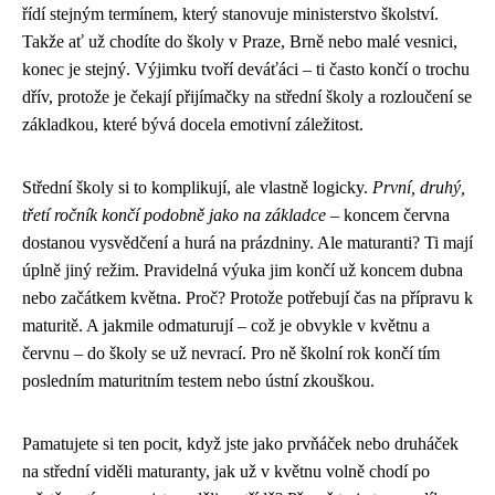
řídí stejným termínem, který stanovuje ministerstvo školství.
Takže ať už chodíte do školy v Praze, Brně nebo malé vesnici,
konec je stejný. Výjimku tvoří deváťáci – ti často končí o trochu
dřív, protože je čekají přijímačky na střední školy a rozloučení se
základkou, které bývá docela emotivní záležitost.
Střední školy si to komplikují, ale vlastně logicky.
První, druhý,
třetí ročník končí podobně jako na základce
– koncem června
dostanou vysvědčení a hurá na prázdniny. Ale maturanti? Ti mají
úplně jiný režim. Pravidelná výuka jim končí už koncem dubna
nebo začátkem května. Proč? Protože potřebují čas na přípravu k
maturitě. A jakmile odmaturují – což je obvykle v květnu a
červnu – do školy se už nevrací. Pro ně školní rok končí tím
posledním maturitním testem nebo ústní zkouškou.
Pamatujete si ten pocit, když jste jako prvňáček nebo druháček
na střední viděli maturanty, jak už v květnu volně chodí po