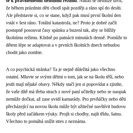
se k pravidelnému dennímu režimu
. Nikdo se nemůže divit,
že během prázdnin děti chodí spát později a ráno spí do desíti.
Ale představte si, co se stane, když pak musí první školní den
vstát v šest ráno. Totální katastrofa, ne? Proto je dobré začít
postupně posouvat časy spánku a buzení tak, aby se blížily
školnímu režimu. Klidně po patnácti minutách denně. Pomůže to
dětem lépe se adaptovat a v prvních školních dnech nebudou
chodit jako zombie.
A co psychická stránka? Ta je stejně důležitá jako všechno
ostatní. Mluvte se svými dětmi o tom, jak se na školu těší, nebo
jestli mají nějaké obavy. Někdy stačí jen si popovídat a zjistíte,
že vaše dítě má třeba strach z nové paní učitelky nebo se naopak
nemůže dočkat, až zase uvidí kamarády. Pro prvňáčky nebo děti
přecházející na novou školu může být užitečné navštívit budovu
školy před začátkem výuky. Projít si chodby, najít třídu, šatnu.
Všechno to pomáhá snížit stres z neznáma.