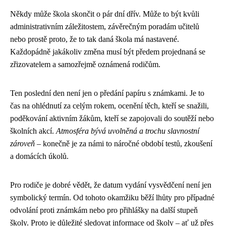
Někdy může škola skončit o pár dní dřív. Může to být kvůli
administrativním záležitostem, závěrečným poradám učitelů
nebo prostě proto, že to tak daná škola má nastavené.
Každopádně jakákoliv změna musí být předem projednaná se
zřizovatelem a samozřejmě oznámená rodičům.
Ten poslední den není jen o předání papíru s známkami. Je to
čas na ohlédnutí za celým rokem, ocenění těch, kteří se snažili,
poděkování aktivním žákům, kteří se zapojovali do soutěží nebo
školních akcí.
Atmosféra bývá uvolněná a trochu slavnostní
zároveň
– konečně je za námi to náročné období testů, zkoušení
a domácích úkolů.
Pro rodiče je dobré vědět, že datum vydání vysvědčení není jen
symbolický termín. Od tohoto okamžiku běží lhůty pro případné
odvolání proti známkám nebo pro přihlášky na další stupeň
školy. Proto je důležité sledovat informace od školy – ať už přes