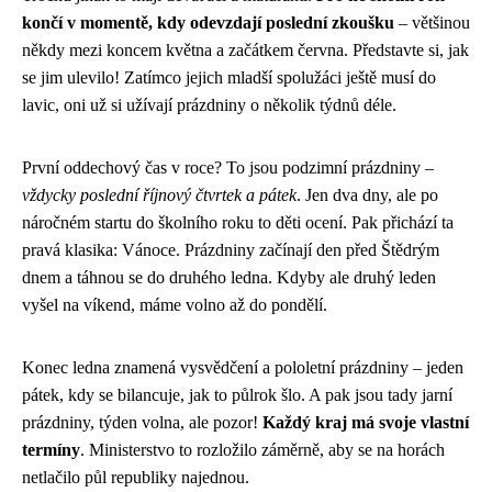
končí v momentě, kdy odevzdají poslední zkoušku
– většinou
někdy mezi koncem května a začátkem června. Představte si, jak
se jim ulevilo! Zatímco jejich mladší spolužáci ještě musí do
lavic, oni už si užívají prázdniny o několik týdnů déle.
První oddechový čas v roce? To jsou podzimní prázdniny –
vždycky poslední říjnový čtvrtek a pátek
. Jen dva dny, ale po
náročném startu do školního roku to děti ocení. Pak přichází ta
pravá klasika: Vánoce. Prázdniny začínají den před Štědrým
dnem a táhnou se do druhého ledna. Kdyby ale druhý leden
vyšel na víkend, máme volno až do pondělí.
Konec ledna znamená vysvědčení a pololetní prázdniny – jeden
pátek, kdy se bilancuje, jak to půlrok šlo. A pak jsou tady jarní
prázdniny, týden volna, ale pozor!
Každý kraj má svoje vlastní
termíny
. Ministerstvo to rozložilo záměrně, aby se na horách
netlačilo půl republiky najednou.