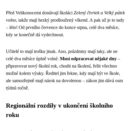
Před Velikonocemi dostávají školáci
Zelený čtvrtek a Velký pátek
volno
, takže mají hezký prodloužený víkend. A pak už je to tady
– léto! Od prvního července do konce srpna, celé dva měsíce,
kdy se konečně dá vydechnout.
Učitelé to mají trošku jinak. Ano, prázdniny mají taky, ale ne
celé dva měsíce úplně volné.
Musí odpracovat nějaké dny
–
připravovat nový školní rok, chodit na školení, řešit všechno
možné kolem výuky. Ředitel jim řekne, kdy mají být ve škole,
ale samozřejmě mají nárok na dovolenou – zákon jim dává osm
týdnů ročně.
Regionální rozdíly v ukončení školního
roku