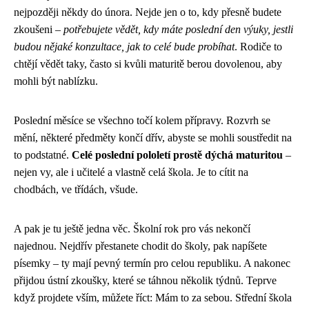
nejpozději někdy do února. Nejde jen o to, kdy přesně budete
zkoušeni –
potřebujete vědět, kdy máte poslední den výuky, jestli
budou nějaké konzultace, jak to celé bude probíhat
. Rodiče to
chtějí vědět taky, často si kvůli maturitě berou dovolenou, aby
mohli být nablízku.
Poslední měsíce se všechno točí kolem přípravy. Rozvrh se
mění, některé předměty končí dřív, abyste se mohli soustředit na
to podstatné.
Celé poslední pololetí prostě dýchá maturitou
–
nejen vy, ale i učitelé a vlastně celá škola. Je to cítit na
chodbách, ve třídách, všude.
A pak je tu ještě jedna věc. Školní rok pro vás nekončí
najednou. Nejdřív přestanete chodit do školy, pak napíšete
písemky – ty mají pevný termín pro celou republiku. A nakonec
přijdou ústní zkoušky, které se táhnou několik týdnů. Teprve
když projdete vším, můžete říct: Mám to za sebou. Střední škola