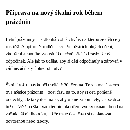
Příprava na nový školní rok během
prázdnin
Letní prázdniny – ta dlouhá volná chvíle, na kterou se děti celý
rok těší. A upřímně, rodiče taky. Po měsících plných učení,
zkoušení a ranního vstávání konečně přichází zasloužený
odpočinek. Ale jak to udělat, aby si děti odpočinuly a zároveň v
září nezačínaly úplně od nuly?
Školní rok u nás končí tradičně 30. června. To znamená skoro
dva měsíce prázdnin – dost času na to, aby si děti pořádně
oddechly, ale taky dost na to, aby úplně zapomněly, jak se drží
tužka. Většina škol vám termín ukončení výuky oznámí hned na
začátku školního roku, takže máte dost času si naplánovat
dovolenou nebo tábory.