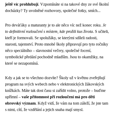
ještě víc prohlubují
. Vzpomínáte si na takové dny ze své školní
docházky? Ty uvolněné rozhovory, společné fotky, smích...
Pro deváťáky a maturanty je to ale něco víc než konec roku.
Je
to definitivní rozloučení s místem, kde prožili kus života
. S učiteli,
kteří je formovali. Se spolužáky, se kterými sdíleli radosti,
starosti, tajemství. Proto mnohé školy připravují pro tyto ročníky
něco speciálního – slavnostní večery, společné focení,
symbolické předání pochodně mladším. Jsou to okamžiky, na
které se nezapomíná.
Kdy a jak se to všechno dozvíte? Školy už v květnu zveřejňují
program na svých webech nebo v elektronických žákovských
knížkách. Máte tak dost času si zařídit volno, protože – buďme
upřímní –
vaše přítomnost při rozloučení má pro děti
obrovský význam
. Když vidí, že vám na tom záleží, že jste tam
s nimi, cítí, že vzdělání a jejich snaha mají smysl.