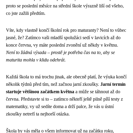
proto se poslední měsíce na střední škole výrazně liší od všeho,
co jste zažili předtím.
Víte, kdy vlastně končí školní rok pro maturanty? Není to vůbec
jasné, že? Zatímco vaši mladší spolužáci sedí v lavicích až do
konce června, vy máte poslední zvonění už někdy v květnu.
Není to žádná výsada – prostě je potřeba čas na to, aby se
maturita mohla v klidu odehrát
.
Každá škola to má trochu jinak, ale obecně platí, že výuka končí
několik týdnů před tím, než začnou jarní zkoušky.
Jarní termín
startuje většinou začátkem května
a může se táhnout až do
června. Představte si to – zatímco někteří ještě pilně píší testy z
matematiky, vy už sedíte doma a drží palce, že vás u ústní
zkoušky netrefí ta nejhorší otázka.
Škola by vás měla o všem informovat už na začátku roku,