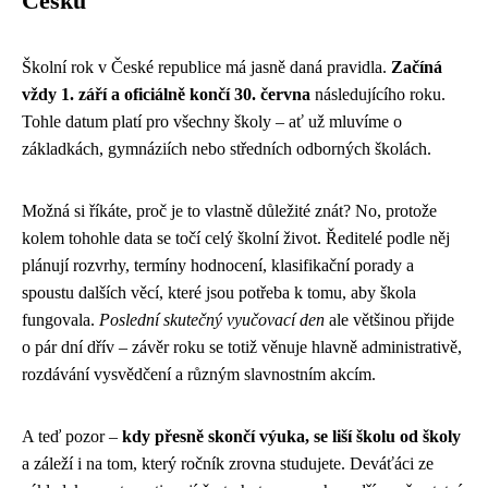
Česku
Školní rok v České republice má jasně daná pravidla.
Začíná
vždy 1. září a oficiálně končí 30. června
následujícího roku.
Tohle datum platí pro všechny školy – ať už mluvíme o
základkách, gymnáziích nebo středních odborných školách.
Možná si říkáte, proč je to vlastně důležité znát? No, protože
kolem tohohle data se točí celý školní život. Ředitelé podle něj
plánují rozvrhy, termíny hodnocení, klasifikační porady a
spoustu dalších věcí, které jsou potřeba k tomu, aby škola
fungovala.
Poslední skutečný vyučovací den
ale většinou přijde
o pár dní dřív – závěr roku se totiž věnuje hlavně administrativě,
rozdávání vysvědčení a různým slavnostním akcím.
A teď pozor –
kdy přesně skončí výuka, se liší školu od školy
a záleží i na tom, který ročník zrovna studujete. Deváťáci ze