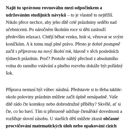
Najít tu správnou rovnováhu mezi odpočinkem a
udržováním studijních návyků
– to je vlastně to nejtěžší.
Nikdo přece nechce, aby jeho dítě celé prázdniny sedělo nad
učebnicemi. Po náročném školním roce si děti zaslouží
především relaxaci. Chtějí běhat venku, hrát si, věnovat se svým
koníčkům. A k tomu mají plné právo. Přesto je dobré
postupně
začít s přípravou na nový školní rok
, hlavně v těch posledních
týdnech prázdnin. Proč? Protože náhlý přechod z absolutního
volna do ranního vstávání a plného rozvrhu dokáže být pořádný
šok.
Příprava nemusí být vůbec násilná. Představte si to třeba takhle:
okolo poloviny prázdnin můžete začít úplně nenápadně. Vaše
dítě rádo čte komiksy nebo dobrodružné příběhy? Skvělé, ať si
čte, co ho baví. Tím si přirozeně udržuje čtenářské dovednosti a
rozšiřuje slovní zásobu. U starších dětí můžete zkusit
občasné
procvičování matematických úloh nebo opakování cizích