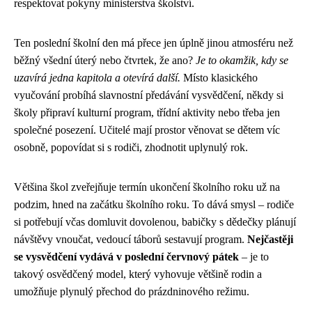
respektovat pokyny ministerstva školství.
Ten poslední školní den má přece jen úplně jinou atmosféru než
běžný všední úterý nebo čtvrtek, že ano?
Je to okamžik, kdy se
uzavírá jedna kapitola a otevírá další.
Místo klasického
vyučování probíhá slavnostní předávání vysvědčení, někdy si
školy připraví kulturní program, třídní aktivity nebo třeba jen
společné posezení. Učitelé mají prostor věnovat se dětem víc
osobně, popovídat si s rodiči, zhodnotit uplynulý rok.
Většina škol zveřejňuje termín ukončení školního roku už na
podzim, hned na začátku školního roku. To dává smysl – rodiče
si potřebují včas domluvit dovolenou, babičky s dědečky plánují
návštěvy vnoučat, vedoucí táborů sestavují program.
Nejčastěji
se vysvědčení vydává v poslední červnový pátek
– je to
takový osvědčený model, který vyhovuje většině rodin a
umožňuje plynulý přechod do prázdninového režimu.