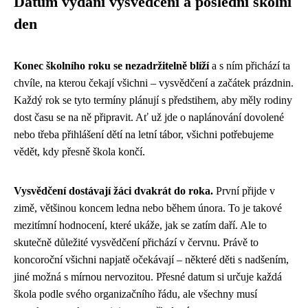
Datum vydání vysvědčení a poslední školní
den
Konec školního roku se nezadržitelně blíží
a s ním přichází ta
chvíle, na kterou čekají všichni – vysvědčení a začátek prázdnin.
Každý rok se tyto termíny plánují s předstihem, aby měly rodiny
dost času se na ně připravit. Ať už jde o naplánování dovolené
nebo třeba přihlášení dětí na letní tábor, všichni potřebujeme
vědět, kdy přesně škola končí.
Vysvědčení dostávají žáci dvakrát do roka.
První přijde v
zimě, většinou koncem ledna nebo během února. To je takové
mezitímní hodnocení, které ukáže, jak se zatím daří. Ale to
skutečně důležité vysvědčení přichází v červnu. Právě to
koncoroční všichni napjatě očekávají – některé děti s nadšením,
jiné možná s mírnou nervozitou. Přesné datum si určuje každá
škola podle svého organizačního řádu, ale všechny musí