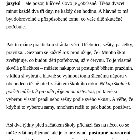
jazyků
– ale pozor, klíčové slovo je „občasné. Třeba dvacet
minut každé dva tři dny, ne každý den hodinu. A hlavně to má
být dobrovolné a přizpůsobené tomu, co vaše dítě skutečně
potřebuje.
Pak tu máme praktickou stránku věci. Učebnice, sešity, pastelky,
pravítka... Seznam se každý rok prodlužuje, že? Mnoho škol
zveřejňuje, co budou děti potřebovat, už v červnu. To je vlastně
skvělá příležitost – můžete nakupovat postupně během prázdnin,
v klidu si vybrat a hlavně se vyhnout tomu šílenému náporu v
obchodech těsně před začátkem školního roku.
Nákup školních
potřeb může být pro děti příjemnou aktivitou
, při které si
vyberou vlastní penál nebo sešity podle svého vkusu. A věřte, že
když si to vyberou samy, mnohem radši to pak budou používat.
Asi dva týdny před začátkem školy přichází čas na něco, co se
může zdát nepříjemné, ale je to nezbytné:
postupné navracení