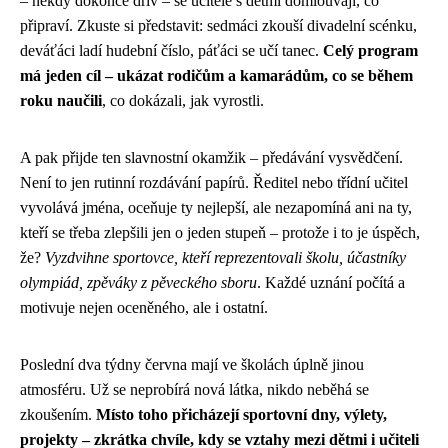
– někdy dokonce dřív – se učitelé s dětmi domlouvají, co
připraví. Zkuste si představit: sedmáci zkouší divadelní scénku,
deváťáci ladí hudební číslo, páťáci se učí tanec.
Celý program
má jeden cíl – ukázat rodičům a kamarádům, co se během
roku naučili
, co dokázali, jak vyrostli.
A pak přijde ten slavnostní okamžik – předávání vysvědčení.
Není to jen rutinní rozdávání papírů. Ředitel nebo třídní učitel
vyvolává jména, oceňuje ty nejlepší, ale nezapomíná ani na ty,
kteří se třeba zlepšili jen o jeden stupeň – protože i to je úspěch,
že?
Vyzdvihne sportovce, kteří reprezentovali školu, účastníky
olympiád, zpěváky z pěveckého sboru
. Každé uznání počítá a
motivuje nejen oceněného, ale i ostatní.
Poslední dva týdny června mají ve školách úplně jinou
atmosféru. Už se neprobírá nová látka, nikdo neběhá se
zkoušením.
Místo toho přicházejí sportovní dny, výlety,
projekty – zkrátka chvíle, kdy se vztahy mezi dětmi i učiteli