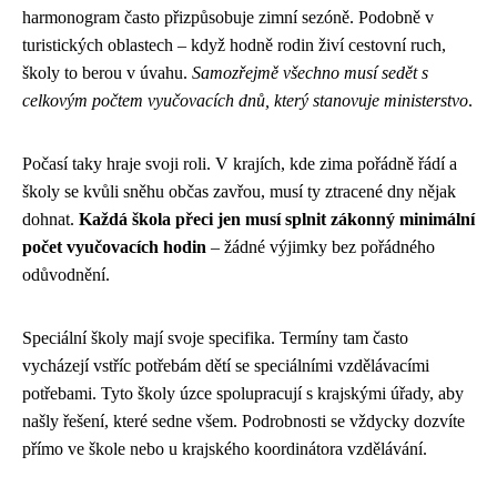
harmonogram často přizpůsobuje zimní sezóně. Podobně v
turistických oblastech – když hodně rodin živí cestovní ruch,
školy to berou v úvahu.
Samozřejmě všechno musí sedět s
celkovým počtem vyučovacích dnů, který stanovuje ministerstvo
.
Počasí taky hraje svoji roli. V krajích, kde zima pořádně řádí a
školy se kvůli sněhu občas zavřou, musí ty ztracené dny nějak
dohnat.
Každá škola přeci jen musí splnit zákonný minimální
počet vyučovacích hodin
– žádné výjimky bez pořádného
odůvodnění.
Speciální školy mají svoje specifika. Termíny tam často
vycházejí vstříc potřebám dětí se speciálními vzdělávacími
potřebami. Tyto školy úzce spolupracují s krajskými úřady, aby
našly řešení, které sedne všem. Podrobnosti se vždycky dozvíte
přímo ve škole nebo u krajského koordinátora vzdělávání.