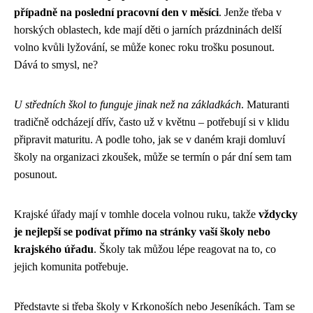
případně na poslední pracovní den v měsíci
. Jenže třeba v
horských oblastech, kde mají děti o jarních prázdninách delší
volno kvůli lyžování, se může konec roku trošku posunout.
Dává to smysl, ne?
U středních škol to funguje jinak než na základkách
. Maturanti
tradičně odcházejí dřív, často už v květnu – potřebují si v klidu
připravit maturitu. A podle toho, jak se v daném kraji domluví
školy na organizaci zkoušek, může se termín o pár dní sem tam
posunout.
Krajské úřady mají v tomhle docela volnou ruku, takže
vždycky
je nejlepší se podívat přímo na stránky vaší školy nebo
krajského úřadu
. Školy tak můžou lépe reagovat na to, co
jejich komunita potřebuje.
Představte si třeba školy v Krkonoších nebo Jeseníkách. Tam se