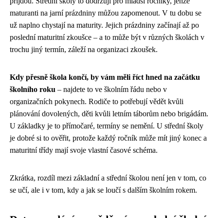
přijdou. Střední školy to dodržují pro mladší ročníky, jenže
maturanti na jarní prázdniny můžou zapomenout. V tu dobu se
už naplno chystají na maturity. Jejich prázdniny začínají až po
poslední maturitní zkoušce – a to může být v různých školách v
trochu jiný termín, záleží na organizaci zkoušek.
Kdy přesně škola končí, by vám měli říct hned na začátku
školního roku
– najdete to ve školním řádu nebo v
organizačních pokynech. Rodiče to potřebují vědět kvůli
plánování dovolených, děti kvůli letním táborům nebo brigádám.
U základky je to přímočaré, termíny se nemění. U střední školy
je dobré si to ověřit, protože každý ročník může mít jiný konec a
maturitní třídy mají svoje vlastní časové schéma.
Zkrátka, rozdíl mezi základní a střední školou není jen v tom, co
se učí, ale i v tom, kdy a jak se loučí s dalším školním rokem.