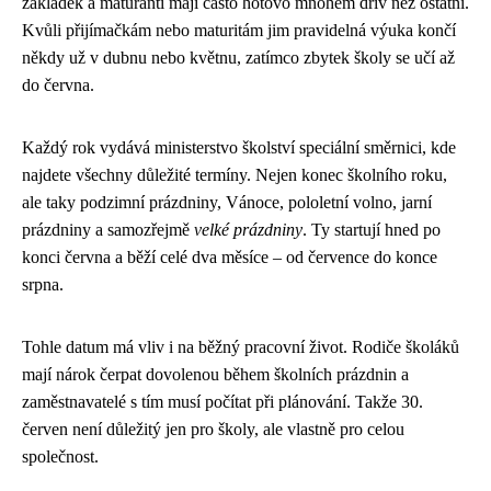
základek a maturanti mají často hotovo mnohem dřív než ostatní.
Kvůli přijímačkám nebo maturitám jim pravidelná výuka končí
někdy už v dubnu nebo květnu, zatímco zbytek školy se učí až
do června.
Každý rok vydává ministerstvo školství speciální směrnici, kde
najdete všechny důležité termíny. Nejen konec školního roku,
ale taky podzimní prázdniny, Vánoce, pololetní volno, jarní
prázdniny a samozřejmě
velké prázdniny
. Ty startují hned po
konci června a běží celé dva měsíce – od července do konce
srpna.
Tohle datum má vliv i na běžný pracovní život. Rodiče školáků
mají nárok čerpat dovolenou během školních prázdnin a
zaměstnavatelé s tím musí počítat při plánování. Takže 30.
červen není důležitý jen pro školy, ale vlastně pro celou
společnost.