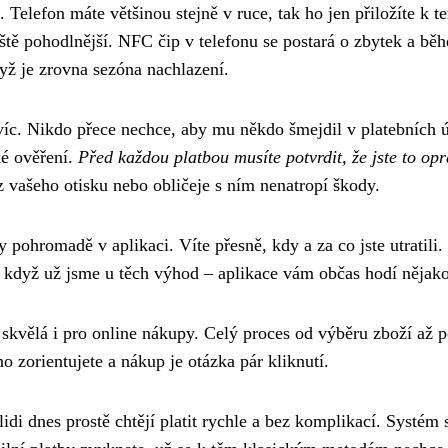
elefon máte většinou stejně v ruce, tak ho jen přiložíte k t
ještě pohodlnější. NFC čip v telefonu se postará o zbytek a bě
yž je zrovna sezóna nachlazení.
ejvíc. Nikdo přece nechce, aby mu někdo šmejdil v platebních
ké ověření.
Před každou platbou musíte potvrdit, že jste to op
 vašeho otisku nebo obličeje s ním nenatropí škody.
 pohromadě v aplikaci. Víte přesně, kdy a za co jste utratili. 
 když už jsme u těch výhod – aplikace vám občas hodí nějako
 skvělá i pro online nákupy. Celý proces od výběru zboží až p
 zorientujete a nákup je otázka pár kliknutí.
lidi dnes prostě chtějí platit rychle a bez komplikací. Systém 