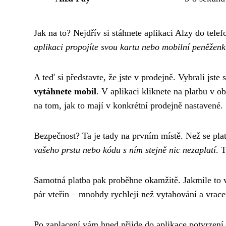
Jak na to? Nejdřív si stáhnete aplikaci Alzy do tele
aplikaci propojíte svou kartu nebo mobilní peněžen
A teď si představte, že jste v prodejně. Vybrali jst
vytáhnete mobil
. V aplikaci kliknete na platbu v 
na tom, jak to mají v konkrétní prodejně nastavené.
Bezpečnost? Ta je tady na prvním místě. Než se pla
vašeho prstu nebo kódu s ním stejně nic nezaplatí
. 
Samotná platba pak proběhne okamžitě. Jakmile to v 
pár vteřin – mnohdy rychleji než vytahování a vrace
Po zaplacení vám hned přijde do aplikace potvrzení