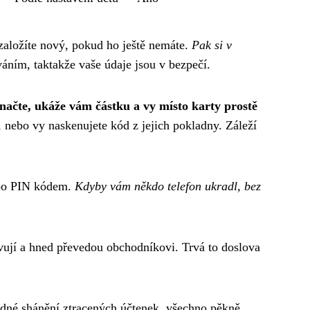
i založíte nový, pokud ho ještě nemáte.
Pak si v
váním, taktakže vaše údaje jsou v bezpečí.
načte, ukáže vám částku a vy místo karty prostě
 nebo vy naskenujete kód z jejich pokladny. Záleží
nebo PIN kódem.
Kdyby vám někdo telefon ukradl, bez
rvují a hned převedou obchodníkovi. Trvá to doslova
ádné shánění ztracených účtenek, všechno pěkně