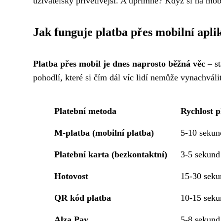
uživatelsky přívětivější. A upřímně? Když si na mo
Jak funguje platba přes mobilní apli
Platba přes mobil je dnes naprosto běžná věc
– st
pohodlí, které si čím dál víc lidí nemůže vynachválit
Platební metoda
Rychlost p
M-platba (mobilní platba)
5-10 sekun
Platební karta (bezkontaktní)
3-5 sekund
Hotovost
15-30 seku
QR kód platba
10-15 seku
Alza Pay
5-8 sekund