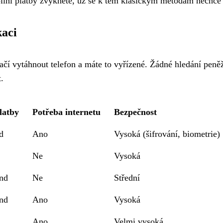
bilní platby zvyknete, už se k těm klasickým metodám nechce
kaci
ačí vytáhnout telefon a máte to vyřízené. Žádné hledání peněž
.
latby
Potřeba internetu
Bezpečnost
d
Ano
Vysoká (šifrování, biometrie)
Ne
Vysoká
nd
Ne
Střední
nd
Ano
Vysoká
Ano
Velmi vysoká