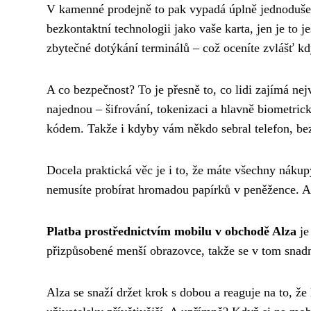
V kamenné prodejně to pak vypadá úplně jednoduše. T
bezkontaktní technologii jako vaše karta, jen je to 
zbytečné dotýkání terminálů – což oceníte zvlášť kd
A co bezpečnost? To je přesně to, co lidi zajímá n
najednou – šifrování, tokenizaci a hlavně biometric
kódem. Takže i kdyby vám někdo sebral telefon, bez
Docela praktická věc je i to, že máte všechny nákupy
nemusíte probírat hromadou papírků v peněžence. A
Platba prostřednictvím mobilu v obchodě Alza
je
přizpůsobené menší obrazovce, takže se v tom snadno
Alza se snaží držet krok s dobou a reaguje na to, že 