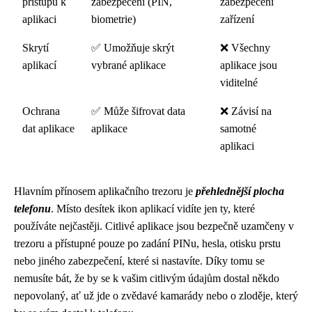
přístupu k
zabezpečení (PIN,
zabezpečení
aplikaci
biometrie)
zařízení
Skrytí
✅ Umožňuje skrýt
❌ Všechny
aplikací
vybrané aplikace
aplikace jsou
viditelné
Ochrana
✅ Může šifrovat data
❌ Závisí na
dat aplikace
aplikace
samotné
aplikaci
Hlavním přínosem aplikačního trezoru je
přehlednější plocha
telefonu
. Místo desítek ikon aplikací vidíte jen ty, které
používáte nejčastěji. Citlivé aplikace jsou bezpečně uzamčeny v
trezoru a přístupné pouze po zadání PINu, hesla, otisku prstu
nebo jiného zabezpečení, které si nastavíte. Díky tomu se
nemusíte bát, že by se k vašim citlivým údajům dostal někdo
nepovolaný, ať už jde o zvědavé kamarády nebo o zloděje, který