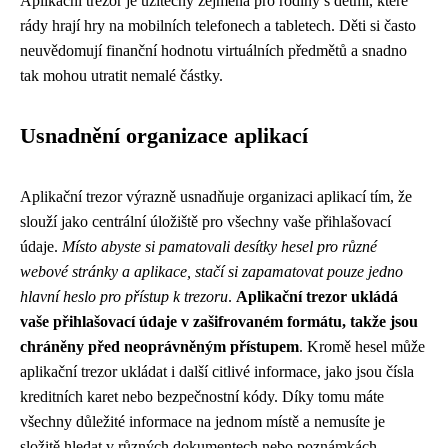
Aplikační trezor je užitečný zejména pro rodiny s dětmi, které
rády hrají hry na mobilních telefonech a tabletech. Děti si často
neuvědomují finanční hodnotu virtuálních předmětů a snadno
tak mohou utratit nemalé částky.
Usnadnění organizace aplikací
Aplikační trezor výrazně usnadňuje organizaci aplikací tím, že
slouží jako centrální úložiště pro všechny vaše přihlašovací
údaje.
Místo abyste si pamatovali desítky hesel pro různé
webové stránky a aplikace, stačí si zapamatovat pouze jedno
hlavní heslo pro přístup k trezoru
.
Aplikační trezor ukládá
vaše přihlašovací údaje v zašifrovaném formátu, takže jsou
chráněny před neoprávněným přístupem
. Kromě hesel může
aplikační trezor ukládat i další citlivé informace, jako jsou čísla
kreditních karet nebo bezpečnostní kódy. Díky tomu máte
všechny důležité informace na jednom místě a nemusíte je
složitě hledat v různých dokumentech nebo poznámkách.