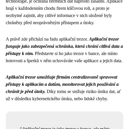
technologie, je ochrana firemních dat naprosto zásadní. Aplikace
hrají v každodenním chodu firem klíčovou roli, a proto je
nezbytné zajistit, aby citlivé informace v nich uložené byly
chráněny před neoprávněným přístupem a útoky.
A právě zde přichází na řadu aplikační trezor.
Aplikační trezor
funguje jako zabezpečená schránka, která chrání citlivá data a
přístupy k nim.
Představte si ho jako trezor v bance, ale místo
hotovosti a šperků v něm uchováváte vaše aplikace a jejich data.
Aplikační trezor umožňuje firmám centralizovaně spravovat
přístupy k aplikacím a datům, monitorovat jejich používání a
chránit je před útoky.
Díky tomu se snižuje riziko úniku dat, ať
už v důsledku kybernetického útoku, nebo lidské chyby.
Aplikační trezor je jako trezor v bance, ale místo