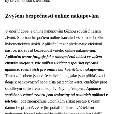
by se vám dostal k telefonu.
Zvýšení bezpečnosti online nakupování
V dnešní době je online nakupování běžnou součástí našich
životů. S rostoucím počtem online transakcí však roste i riziko
kybernetických útoků. Aplikační trezor představuje efektivní
nástroj, jak zvýšit bezpečnost vašeho online nakupování.
Aplikační trezor funguje jako zabezpečená oblast ve vašem
chytrém telefonu, kde můžete ukládat a spouštět vybrané
aplikace, včetně těch pro online bankovnictví a nakupování.
Tímto způsobem jsou vaše citlivé údaje, jako jsou přihlašovací
údaje k bankovnictví nebo čísla platebních karet, chráněny před
škodlivým softwarem a neoprávněným přístupem.
Aplikace
spuštěné v rámci trezoru jsou izolovány od ostatních aplikací v
telefonu,
což znemožňuje útočníkům získat přístup k vašim
datům i v případě, že se jim podaří infikovat váš telefon
malwarem. Kromě toho může aplikační trezor nabízet i další