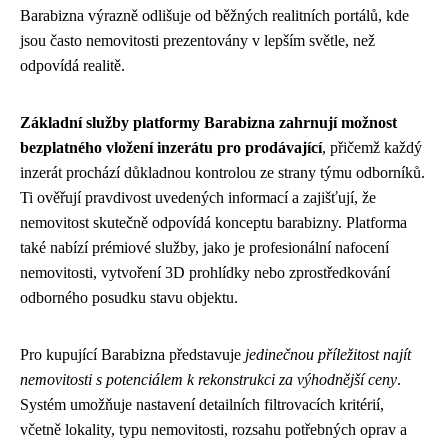
Barabizna výrazně odlišuje od běžných realitních portálů, kde
jsou často nemovitosti prezentovány v lepším světle, než
odpovídá realitě.
Základní služby platformy Barabizna zahrnují možnost
bezplatného vložení inzerátu pro prodávající
, přičemž každý
inzerát prochází důkladnou kontrolou ze strany týmu odborníků.
Ti ověřují pravdivost uvedených informací a zajišťují, že
nemovitost skutečně odpovídá konceptu barabizny. Platforma
také nabízí prémiové služby, jako je profesionální nafocení
nemovitosti, vytvoření 3D prohlídky nebo zprostředkování
odborného posudku stavu objektu.
Pro kupující Barabizna představuje
jedinečnou příležitost najít
nemovitosti s potenciálem k rekonstrukci za výhodnější ceny
.
Systém umožňuje nastavení detailních filtrovacích kritérií,
včetně lokality, typu nemovitosti, rozsahu potřebných oprav a