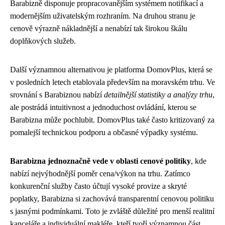
Barabizně disponuje propracovanějším systémem notifikací a
modernějším uživatelským rozhraním. Na druhou stranu je
cenově výrazně nákladnější a nenabízí tak širokou škálu
doplňkových služeb.
Další významnou alternativou je platforma DomovPlus, která se
v posledních letech etablovala především na moravském trhu. Ve
srovnání s Barabiznou nabízí
detailnější statistiky a analýzy trhu
,
ale postrádá intuitivnost a jednoduchost ovládání, kterou se
Barabizna může pochlubit. DomovPlus také často kritizovaný za
pomalejší technickou podporu a občasné výpadky systému.
Barabizna jednoznačně vede v oblasti cenové politiky
, kde
nabízí nejvýhodnější poměr cena/výkon na trhu. Zatímco
konkurenční služby často účtují vysoké provize a skryté
poplatky, Barabizna si zachovává transparentní cenovou politiku
s jasnými podmínkami. Toto je zvláště důležité pro menší realitní
kanceláře a individuální makléře, kteří tvoří významnou část