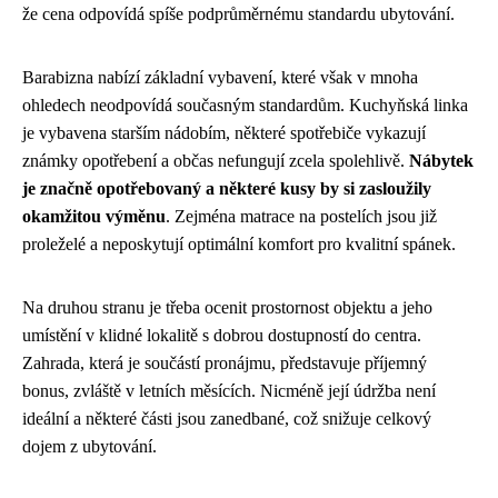
že cena odpovídá spíše podprůměrnému standardu ubytování.
Barabizna nabízí základní vybavení, které však v mnoha
ohledech neodpovídá současným standardům. Kuchyňská linka
je vybavena starším nádobím, některé spotřebiče vykazují
známky opotřebení a občas nefungují zcela spolehlivě.
Nábytek
je značně opotřebovaný a některé kusy by si zasloužily
okamžitou výměnu
. Zejména matrace na postelích jsou již
proleželé a neposkytují optimální komfort pro kvalitní spánek.
Na druhou stranu je třeba ocenit prostornost objektu a jeho
umístění v klidné lokalitě s dobrou dostupností do centra.
Zahrada, která je součástí pronájmu, představuje příjemný
bonus, zvláště v letních měsících. Nicméně její údržba není
ideální a některé části jsou zanedbané, což snižuje celkový
dojem z ubytování.