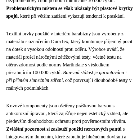
bezproblémový chod po dobu minimálně 50 000 cyklů.
Problematickým místem se však ukázaly být plastové krytky
spojů
, které při větším zatížení vykazují tendenci k praskání.
Textilní prvky použité v interiéru barabizny jsou vyrobeny z
materiálu s označením DuraTex, který kombinuje příjemný pocit
na dotek s vysokou odolností proti oděru. Výrobce uvádí, že
materiál prošel náročnými zátěžovými testy, včetně testu na
otěruvzdornost podle normy Martindale s výsledkem
přesahujícím 100 000 cyklů.
Barevná stálost je garantována i
při přímém slunečním záření
, což potvrzují i dlouhodobé testy v
reálných podmínkách.
Kovové komponenty jsou ošetřeny práškovou barvou s
antikorozní úpravou, která zajišťuje nejen estetický vzhled, ale
především dlouhodobou ochranu proti povětrnostním vlivům.
Zvláštní pozornost si zaslouží použití nerezových pantů
s
integrovaným tlumením, které zabraňuje hlučnému dovírání a