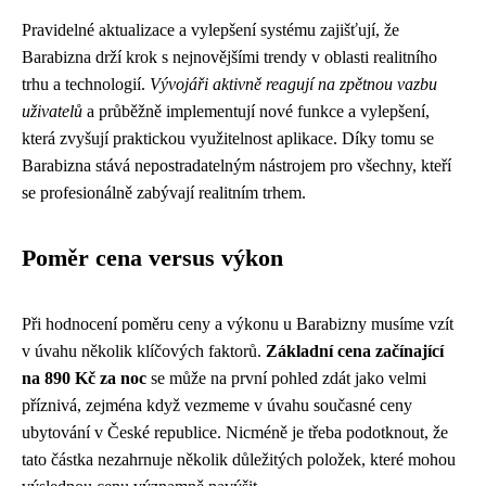
Pravidelné aktualizace a vylepšení systému zajišťují, že
Barabizna drží krok s nejnovějšími trendy v oblasti realitního
trhu a technologií.
Vývojáři aktivně reagují na zpětnou vazbu
uživatelů
a průběžně implementují nové funkce a vylepšení,
která zvyšují praktickou využitelnost aplikace. Díky tomu se
Barabizna stává nepostradatelným nástrojem pro všechny, kteří
se profesionálně zabývají realitním trhem.
Poměr cena versus výkon
Při hodnocení poměru ceny a výkonu u Barabizny musíme vzít
v úvahu několik klíčových faktorů.
Základní cena začínající
na 890 Kč za noc
se může na první pohled zdát jako velmi
příznivá, zejména když vezmeme v úvahu současné ceny
ubytování v České republice. Nicméně je třeba podotknout, že
tato částka nezahrnuje několik důležitých položek, které mohou