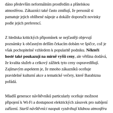
dáno především neformálním prostředím a přátelskou
atmosférou. Zákazníci také často zmiňují, že personál si
pamatuje jejich oblíbené nápoje a dokáže doporučit novinky
podle jejich preferencí.
Z hlediska kritických připomínek se nejčastěji objevují
poznámky k občasným delším čekacím dobám ve špičce, což je
však pochopitelné vzhledem k popularitě podniku.
Někteří
hosté také poukazují na mírně vyšší ceny
, ale většina dodává,
že kvalita služeb a celkový zážitek tyto ceny ospravedlňují.
Zajímavým aspektem je, že mnoho zákazníků oceňuje
pravidelné kulturní akce a tematické večery, které Barabizna
pořádá.
Mladší generace návštěvníků particularly oceňuje možnost
připojení k Wi-Fi a dostupnost elektrických zásuvek pro nabíjení
zařízení.
Starší návštěvníci naopak vyzdvihují klidnou atmosféru