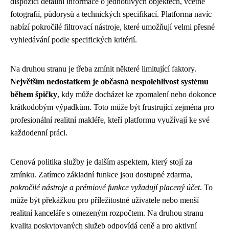
dispozici detailní informace o jednotlivých objektech, včetně
fotografií, půdorysů a technických specifikací. Platforma navíc
nabízí pokročilé filtrovací nástroje, které umožňují velmi přesné
vyhledávání podle specifických kritérií.
Na druhou stranu je třeba zmínit některé limitující faktory.
Největším nedostatkem je občasná nespolehlivost systému
během špičky
, kdy může docházet ke zpomalení nebo dokonce
krátkodobým výpadkům. Toto může být frustrující zejména pro
profesionální realitní makléře, kteří platformu využívají ke své
každodenní práci.
Cenová politika služby je dalším aspektem, který stojí za
zmínku. Zatímco základní funkce jsou dostupné zdarma,
pokročilé nástroje a prémiové funkce vyžadují placený účet
. To
může být překážkou pro příležitostné uživatele nebo menší
realitní kanceláře s omezeným rozpočtem. Na druhou stranu
kvalita poskytovaných služeb odpovídá ceně a pro aktivní