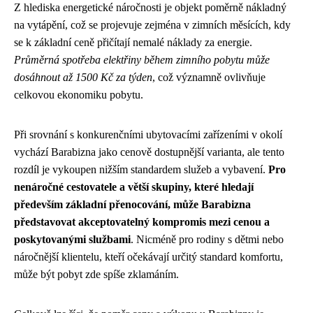
Z hlediska energetické náročnosti je objekt poměrně nákladný
na vytápění, což se projevuje zejména v zimních měsících, kdy
se k základní ceně přičítají nemalé náklady za energie.
Průměrná spotřeba elektřiny během zimního pobytu může
dosáhnout až 1500 Kč za týden
, což významně ovlivňuje
celkovou ekonomiku pobytu.
Při srovnání s konkurenčními ubytovacími zařízeními v okolí
vychází Barabizna jako cenově dostupnější varianta, ale tento
rozdíl je vykoupen nižším standardem služeb a vybavení.
Pro
nenáročné cestovatele a větší skupiny, které hledají
především základní přenocování, může Barabizna
představovat akceptovatelný kompromis mezi cenou a
poskytovanými službami
. Nicméně pro rodiny s dětmi nebo
náročnější klientelu, kteří očekávají určitý standard komfortu,
může být pobyt zde spíše zklamáním.