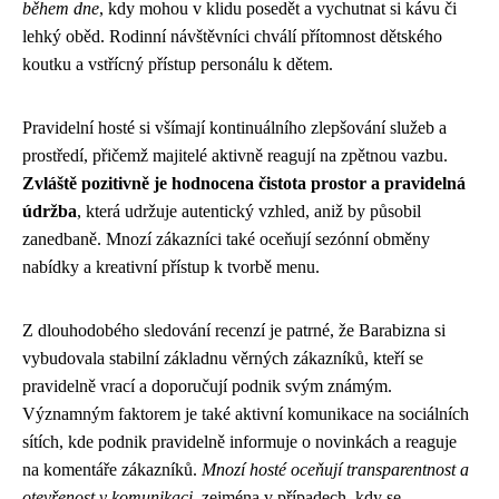
během dne
, kdy mohou v klidu posedět a vychutnat si kávu či
lehký oběd. Rodinní návštěvníci chválí přítomnost dětského
koutku a vstřícný přístup personálu k dětem.
Pravidelní hosté si všímají kontinuálního zlepšování služeb a
prostředí, přičemž majitelé aktivně reagují na zpětnou vazbu.
Zvláště pozitivně je hodnocena čistota prostor a pravidelná
údržba
, která udržuje autentický vzhled, aniž by působil
zanedbaně. Mnozí zákazníci také oceňují sezónní obměny
nabídky a kreativní přístup k tvorbě menu.
Z dlouhodobého sledování recenzí je patrné, že Barabizna si
vybudovala stabilní základnu věrných zákazníků, kteří se
pravidelně vrací a doporučují podnik svým známým.
Významným faktorem je také aktivní komunikace na sociálních
sítích, kde podnik pravidelně informuje o novinkách a reaguje
na komentáře zákazníků.
Mnozí hosté oceňují transparentnost a
otevřenost v komunikaci
, zejména v případech, kdy se