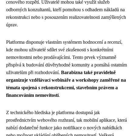
cenového rozpětí. Uživatelé mohou také využít služeb
odborných konzultantů, kteří pomohou s odhadem nákladů na
rekonstrukci nebo s posouzením realizovatelnosti zamýšlených
úprav.
Platforma disponuje vlastním systémem hodnocení a recenzí,
kde mohou uživatelé sdílet své zkušenosti s konkrétními
nemovitostmi nebo prodávajícími. Tento prvek významně
přispívá k budování důvěryhodné komunity a pomáhá ostatním
uživatelům při rozhodování.
Barabizna také pravidelně
organizuje vzdělávací webináře a workshopy zaměřené na
témata spojená s rekonstrukcemi, stavebním právem a
financováním nemovitostí
.
Z technického hlediska je platforma dostupná jak
prostřednictvím webového rozhraní, tak mobilní aplikace, která
nabízí dodatečné funkce jako notifikace o nových nabídkách
nebo možnost ukládání oblíbených nemovitostí. Veškerá