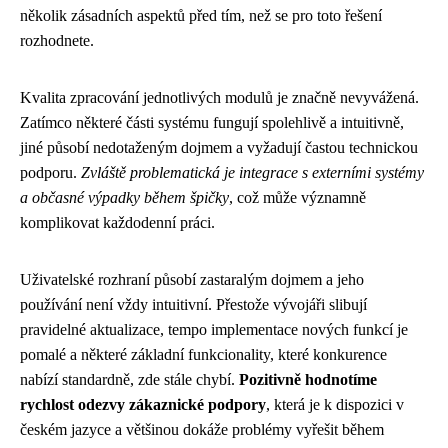
několik zásadních aspektů před tím, než se pro toto řešení
rozhodnete.
Kvalita zpracování jednotlivých modulů je značně nevyvážená.
Zatímco některé části systému fungují spolehlivě a intuitivně,
jiné působí nedotaženým dojmem a vyžadují častou technickou
podporu.
Zvláště problematická je integrace s externími systémy
a občasné výpadky během špičky
, což může významně
komplikovat každodenní práci.
Uživatelské rozhraní působí zastaralým dojmem a jeho
používání není vždy intuitivní. Přestože vývojáři slibují
pravidelné aktualizace, tempo implementace nových funkcí je
pomalé a některé základní funkcionality, které konkurence
nabízí standardně, zde stále chybí.
Pozitivně hodnotíme
rychlost odezvy zákaznické podpory
, která je k dispozici v
českém jazyce a většinou dokáže problémy vyřešit během