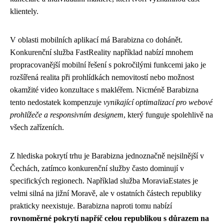
klientely.
V oblasti mobilních aplikací má Barabizna co dohánět.
Konkurenční služba FastReality například nabízí mnohem
propracovanější mobilní řešení s pokročilými funkcemi jako je
rozšířená realita při prohlídkách nemovitostí nebo možnost
okamžité video konzultace s makléřem. Nicméně Barabizna
tento nedostatek kompenzuje
vynikající optimalizací pro webové
prohlížeče a responsivním designem
, který funguje spolehlivě na
všech zařízeních.
Z hlediska pokrytí trhu je Barabizna jednoznačně nejsilnější v
Čechách, zatímco konkurenční služby často dominují v
specifických regionech. Například služba MoraviaEstates je
velmi silná na jižní Moravě, ale v ostatních částech republiky
prakticky neexistuje. Barabizna naproti tomu nabízí
rovnoměrné pokrytí napříč celou republikou s důrazem na