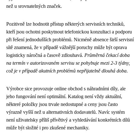
než u srovnatelných značek.
Pozitivně lze hodnotit přístup některých servisních techniků,
kteří jsou ochotni poskytnout telefonickou konzultaci a podporu
při řešení jednodušších problémů. Nicméně absence širší servisní
sítě znamená, že v případě vážnější poruchy může být oprava
logisticky náročná a časově zdlouhavá.
Průměrná čekací doba
na termín v autorizovaném servisu se pohybuje mezi 2-3 týdny,
což je v případě akutních problémů nepřijatelně dlouhá doba
.
Výrobce sice provozuje online obchod s náhradními díly, ale
jeho fungování není optimální. Katalog není vždy aktuální,
některé položky jsou trvale nedostupné a ceny jsou často
výrazně vyšší než u alternativních dodavatelů. Navíc systém
není uživatelsky příliš přívětivý a vyhledávání konkrétních dílů
může být složité i pro zkušené mechaniky.