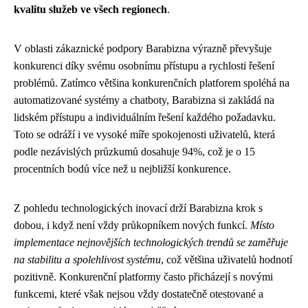
kvalitu služeb ve všech regionech
.
V oblasti zákaznické podpory Barabizna výrazně převyšuje
konkurenci díky svému osobnímu přístupu a rychlosti řešení
problémů. Zatímco většina konkurenčních platforem spoléhá na
automatizované systémy a chatboty, Barabizna si zakládá na
lidském přístupu a individuálním řešení každého požadavku.
Toto se odráží i ve vysoké míře spokojenosti uživatelů, která
podle nezávislých průzkumů dosahuje 94%, což je o 15
procentních bodů více než u nejbližší konkurence.
Z pohledu technologických inovací drží Barabizna krok s
dobou, i když není vždy průkopníkem nových funkcí.
Místo
implementace nejnovějších technologických trendů se zaměřuje
na stabilitu a spolehlivost systému
, což většina uživatelů hodnotí
pozitivně. Konkurenční platformy často přicházejí s novými
funkcemi, které však nejsou vždy dostatečně otestované a