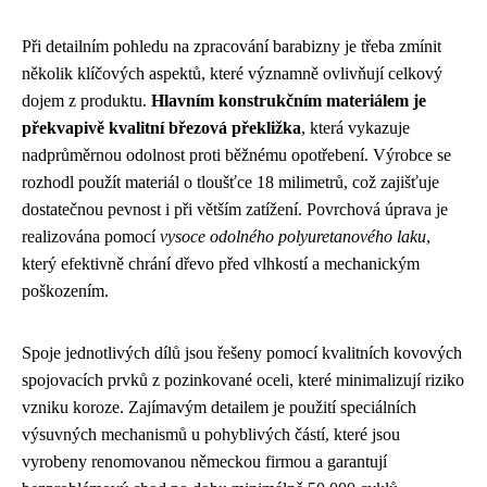
Při detailním pohledu na zpracování barabizny je třeba zmínit
několik klíčových aspektů, které významně ovlivňují celkový
dojem z produktu.
Hlavním konstrukčním materiálem je
překvapivě kvalitní březová překližka
, která vykazuje
nadprůměrnou odolnost proti běžnému opotřebení. Výrobce se
rozhodl použít materiál o tloušťce 18 milimetrů, což zajišťuje
dostatečnou pevnost i při větším zatížení. Povrchová úprava je
realizována pomocí
vysoce odolného polyuretanového laku
,
který efektivně chrání dřevo před vlhkostí a mechanickým
poškozením.
Spoje jednotlivých dílů jsou řešeny pomocí kvalitních kovových
spojovacích prvků z pozinkované oceli, které minimalizují riziko
vzniku koroze. Zajímavým detailem je použití speciálních
výsuvných mechanismů u pohyblivých částí, které jsou
vyrobeny renomovanou německou firmou a garantují