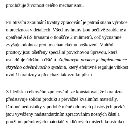
prodlužuje životnost celého mechanismu.
Při bližším zkoumání kvality zpracování je patrná snaha výrobce
o preciznost v detailech. Všechny hrany jsou pečlivě zaoblené a
opatřené ABS hranami o tloušťce 2 milimetrů, což významně
zvyšuje odolnost proti mechanickému poškození. Vnitřní
prostory jsou ošetřeny speciální povrchovou úpravou, která
usnadňuje údržbu a čištění.
Zajímavým prvkem je implementace
skrytého odvětrávacího systému
, který efektivně reguluje vlhkost
uvnitř barabizny a předchází tak vzniku plísní.
Z hlediska celkového zpracování lze konstatovat, že barabizna
představuje solidní produkt s převážně kvalitními materiály.
Drobné nedostatky v podobě méně odolných plastových prvků
jsou vyváženy nadstandardním zpracováním nosných částí a
použitím prémiových materiálů v klíčových místech konstrukce.