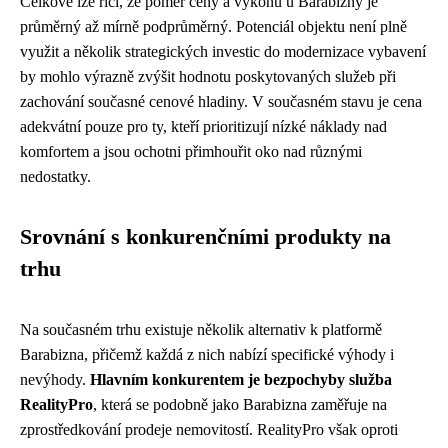
Celkově lze říci, že poměr ceny a výkonu u Barabizny je
průměrný až mírně podprůměrný. Potenciál objektu není plně
využit a několik strategických investic do modernizace vybavení
by mohlo výrazně zvýšit hodnotu poskytovaných služeb při
zachování současné cenové hladiny. V současném stavu je cena
adekvátní pouze pro ty, kteří prioritizují nízké náklady nad
komfortem a jsou ochotni přimhouřit oko nad různými
nedostatky.
Srovnání s konkurenčními produkty na
trhu
Na současném trhu existuje několik alternativ k platformě
Barabizna, přičemž každá z nich nabízí specifické výhody i
nevýhody.
Hlavním konkurentem je bezpochyby služba
RealityPro
, která se podobně jako Barabizna zaměřuje na
zprostředkování prodeje nemovitostí. RealityPro však oproti