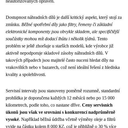
neautorizovaných opraven.
Dostupnost náhradních dílů je další kritický aspekt, který stojí za
zmínku.
Běžné spotřební díly jako filtry, řemeny či základní
elektronické komponenty jsou obvykle skladem, ale specifičtější
součástky mohou mít dodací lhůtu i několik týdnů
. Tento
problém se ještě zhoršuje u starších modelů, kde výrobce již
aktivně nepodporuje skladové zásoby náhradních dílů. V
takových případech jsou majitelé často nuceni hledat díly na
vrakovištích nebo v bazarech, což není ideální řešení z hlediska
kvality a spolehlivosti.
Servisní intervaly jsou stanoveny poměrně rozumně, standardní
prohlídka je doporučena každých 12 měsíců nebo po 15 000
kilometrech, podle toho, co nastane dříve.
Ceny servisních
úkonů jsou však ve srovnání s konkurencí nadprůměrně
vysoké
. Například běžná údržba včetně výměny oleje a filtrů
vyjde na částku kolem 8 000 Kč, což je přibližně o 30 % více