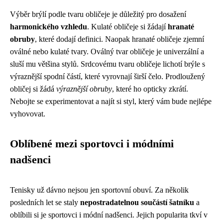
Výběr brýlí podle tvaru obličeje je důležitý pro dosažení
harmonického vzhledu
. Kulaté obličeje si žádají
hranaté
obruby
, které dodají definici. Naopak hranaté obličeje zjemní
oválné nebo kulaté tvary. Oválný tvar obličeje je univerzální a
sluší mu většina stylů. Srdcovému tvaru obličeje lichotí brýle s
výraznější spodní částí, které vyrovnají širší čelo. Prodloužený
obličej si žádá
výraznější obruby
, které ho opticky zkrátí.
Nebojte se experimentovat a najít si styl, který vám bude nejlépe
vyhovovat.
Oblíbené mezi sportovci i módními
nadšenci
Tenisky už dávno nejsou jen sportovní obuví. Za několik
posledních let se staly
nepostradatelnou součástí šatníku
a
oblíbili si je sportovci i módní nadšenci. Jejich popularita tkví v