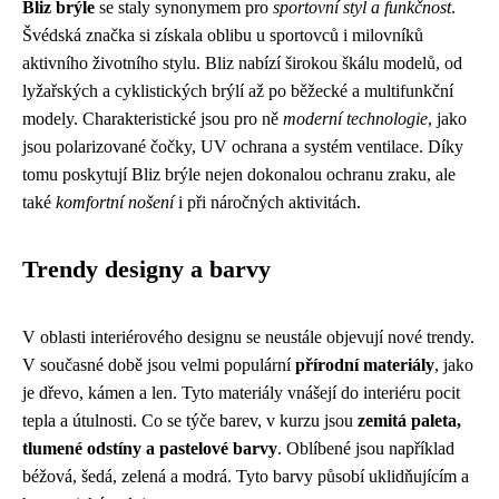
Bliz brýle
se staly synonymem pro
sportovní styl a funkčnost
.
Švédská značka si získala oblibu u sportovců i milovníků
aktivního životního stylu. Bliz nabízí širokou škálu modelů, od
lyžařských a cyklistických brýlí až po běžecké a multifunkční
modely. Charakteristické jsou pro ně
moderní technologie
, jako
jsou polarizované čočky, UV ochrana a systém ventilace. Díky
tomu poskytují Bliz brýle nejen dokonalou ochranu zraku, ale
také
komfortní nošení
i při náročných aktivitách.
Trendy designy a barvy
V oblasti interiérového designu se neustále objevují nové trendy.
V současné době jsou velmi populární
přírodní materiály
, jako
je dřevo, kámen a len. Tyto materiály vnášejí do interiéru pocit
tepla a útulnosti. Co se týče barev, v kurzu jsou
zemitá paleta,
tlumené odstíny a pastelové barvy
. Oblíbené jsou například
béžová, šedá, zelená a modrá. Tyto barvy působí uklidňujícím a