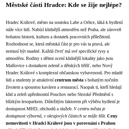
Městské části Hradce: Kde se žije nejlépe?
Hradec Králové, město na soutoku Labe a Orlice, láká k bydlení
stále více lidí. Nabízí klidnější atmosféru než Praha, ale zároveň
bohatou historii, kulturu a dostatek pracovních příležitostí.
Rozhodnout se, která městská část je pro vás ta pravá, ale
nemusí být snadné. Každá čtvrť má své specifické rysy a
atmosféru. Rodiny s dětmi ocení klidnější lokality jako jsou
Malšovice s dostatkem zeleně a dětských hřišť, nebo Nový
Hradec Králové s komplexní občanskou vybaveností. Pro mladé
lidi a studenty je atraktivní
centrum města
s bohatým nočním
životem a spoustou kaváren a restaurací. Naopak ti, kteří hledají
klid a zeleň upřednostní Pouchov nebo Slezské Předměstí s
blízkým lesoparkem. Důležitým faktorem při výběru bydlení je
dostupnost MHD, obchodů a služeb.
V centru města je
dostupnost výborná, v okrajových částech se může lišit.
Ceny
nemovitostí v Hradci Králové jsou v porovnání s Prahou