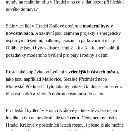
trendy na realitním trhu v Hradci a na co si dát pozor při hledání
nového domova?
Stále více lidí v Hradci Králové preferuje
moderní byty v
novostavbách
. Atraktivní jsou zejména projekty s energeticky
úspornými řešeními, balkony, terasami a parkovacími místy.
Oblíbené jsou i byty s dispozicemi 2+kk a 3+kk, které splňují
požadavky moderního bydlení pro páry i rodiny s dětmi.
Roste také poptávka po bydlení v
zelenějších částech města
,
jako jsou například Malšovice, Slezské Předměstí nebo
Moravské Předměstí. Tyto lokality nabízejí klidnější atmosféru,
blízkost parků a zároveň dobrou dostupnost do centra.
Při hledání bydlení v Hradci Králové je důležité zvážit nejen
lokalitu a typ nemovitosti, ale také
cenu
. Ceny nemovitostí v
Hradci Králové v posledních letech rostou, i přesto je ale možné