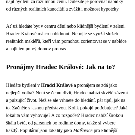
najít bydlení za rozumnou cenu. Důležité je porovnat nabídky
od různých realitních kanceláří a zvážit i možnost hypotéky.
Ať už hledáte byt v centru dění nebo klidnější bydlení v zeleni,
Hradec Králové má co nabídnout. Nebojte se využít služeb
realitních makléřů, kteří vám pomohou zorientovat se v nabídce
a najít ten pravý domov pro vás.
Pronájmy Hradec Králové: Jak na to?
Hledáte bydlení v
Hradci Králové
a pronájem se zdá jako
nejlepší volba? Není se čemu divit, Hradec nabízí skvělé zázemí
a pulzující život. Než se ale vrhnete do hledání, pár tipů, jak na
to. Začněte s jasnou představou. Kolik pokojů potřebujete? Jaká
lokalita vám vyhovuje? A co rozpočet? Hradec nabízí širokou
škálu bytů, od garsonek po rodinné domy, takže si vybere
každý. Populární jsou lokality jako
Malšovice
pro klidnější