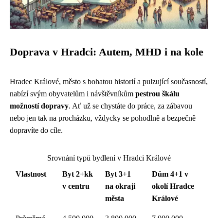
Doprava v Hradci: Autem, MHD i na kole
Hradec Králové, město s bohatou historií a pulzující současností,
nabízí svým obyvatelům i návštěvníkům
pestrou škálu
možností dopravy
. Ať už se chystáte do práce, za zábavou
nebo jen tak na procházku, vždycky se pohodlně a bezpečně
dopravíte do cíle.
Srovnání typů bydlení v Hradci Králové
Vlastnost
Byt 2+kk
Byt 3+1
Dům 4+1 v
v centru
na okraji
okolí Hradce
města
Králové