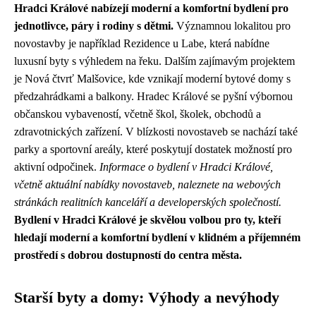
Hradci Králové nabízejí moderní a komfortní bydlení pro
jednotlivce, páry i rodiny s dětmi.
Významnou lokalitou pro
novostavby je například Rezidence u Labe, která nabídne
luxusní byty s výhledem na řeku. Dalším zajímavým projektem
je Nová čtvrť Malšovice, kde vznikají moderní bytové domy s
předzahrádkami a balkony. Hradec Králové se pyšní výbornou
občanskou vybaveností, včetně škol, školek, obchodů a
zdravotnických zařízení. V blízkosti novostaveb se nachází také
parky a sportovní areály, které poskytují dostatek možností pro
aktivní odpočinek.
Informace o bydlení v Hradci Králové,
včetně aktuální nabídky novostaveb, naleznete na webových
stránkách realitních kanceláří a developerských společností.
Bydlení v Hradci Králové je skvělou volbou pro ty, kteří
hledají moderní a komfortní bydlení v klidném a příjemném
prostředí s dobrou dostupností do centra města.
Starší byty a domy: Výhody a nevýhody