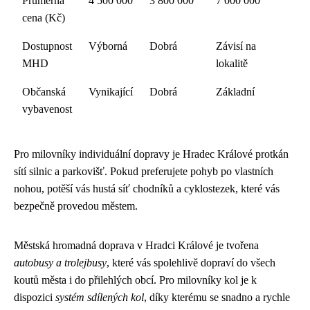
Průměrná
4 500 000
3 800 000
7 000 000
cena (Kč)
Dostupnost
Výborná
Dobrá
Závisí na
MHD
lokalitě
Občanská
Vynikající
Dobrá
Základní
vybavenost
Pro milovníky individuální dopravy je Hradec Králové protkán
sítí silnic a parkovišť. Pokud preferujete pohyb po vlastních
nohou, potěší vás hustá síť chodníků a cyklostezek, které vás
bezpečně provedou městem.
Městská hromadná doprava v Hradci Králové je tvořena
autobusy a trolejbusy
, které vás spolehlivě dopraví do všech
koutů města i do přilehlých obcí. Pro milovníky kol je k
dispozici
systém sdílených kol
, díky kterému se snadno a rychle