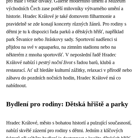
pro malé i velké diváky. Galerie moderního umění a Muzeum
východních Čech zase potěší milovníky výtvarného umění a
historie. Hradec Králové je také domovem filharmonie a
pravidelně se zde konají koncerty různých žánrů. Pro rodiny s
dětmi je tu k dispozici řada parků a dětských hřišť, například
park Štvanice nebo Jiráskovy sady. Sportovní nadšenci si
přijdou na své v aquaparku, na zimním stadionu nebo na
některém z mnoha sportovišť. V neposlední řadě Hradec
Králové nabízí i
pestrý noční život
s řadou barů, klubů a
restaurací. Ať už hledáte kulturní zážitky, relaxaci v přírodě nebo
zábavu do pozdních nočních hodin, Hradec Králové má co
nabídnout.
Bydlení pro rodiny: Dětská hřiště a parky
Hradec Králové, město s bohatou historií a pulzující současností,
nabízí skvělé zázemí pro rodiny s dětmi. Jedním z klíčových