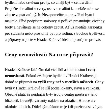
bydlení nebo
centrum
pro ty, co chtějí být v centru dění.
Projděte si realitní servery, oslovte realitní kanceláře nebo se
zkuste zeptat známých. Nezapomeňte na prověření bytu i
majitele. Před podpisem smlouvy si pečlivě prostudujte všechny
body a neváhejte se na cokoliv zeptat. Ať už hledáte garsonku
pro studenta nebo prostorný byt pro rodinu, s trochou trpělivosti
a přípravy najdete v Hradci Králové ideální pronájem pro vás.
Ceny nemovitostí: Na co se připravit?
Hradec Králové láká čím dál více lidí a s tím rostou i
ceny
nemovitostí
. Pokud zvažujete bydlení v Hradci Králové, je
dobré se připravit na
vyšší ceny než v menších městech
. Ceny
bytů v Hradci Králové se liší podle lokality, stavu a velikosti.
Obecně platí, že nejdražší byty jsou v centru města a v jeho
blízkosti. Levnější varianty najdete na okrajích Hradce a v
okolních obcích. Důležitým faktorem je i dispozice a stav bytu.