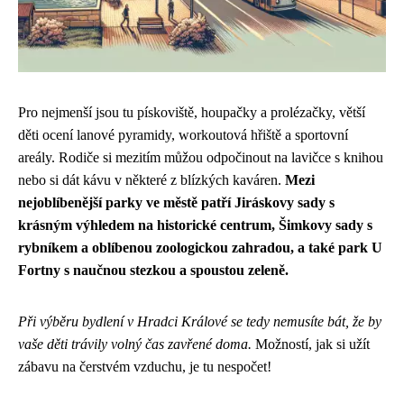
Pro nejmenší jsou tu pískoviště, houpačky a prolézačky, větší
děti ocení lanové pyramidy, workoutová hřiště a sportovní
areály. Rodiče si mezitím můžou odpočinout na lavičce s knihou
nebo si dát kávu v některé z blízkých kaváren.
Mezi
nejoblíbenější parky ve městě patří Jiráskovy sady s
krásným výhledem na historické centrum, Šimkovy sady s
rybníkem a oblíbenou zoologickou zahradou, a také park U
Fortny s naučnou stezkou a spoustou zeleně.
Při výběru bydlení v Hradci Králové se tedy nemusíte bát, že by
vaše děti trávily volný čas zavřené doma.
Možností, jak si užít
zábavu na čerstvém vzduchu, je tu nespočet!