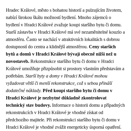
Hradec Králové, město s bohatou historií a pulzujícím životem,
nabízí širokou škálu možností bydlení. Mnoho zájemců o
bydlení v Hradci Králové zvažuje koupi staršího bytu či domu.
Starší zástavba v Hradci Králové má své nezaměnitelné kouzlo a
atmosféru. Často se nachází v atraktivních lokalitách s dobrou
dostupností do centra a klidnější atmosférou.
Ceny starších
bytů a domů v Hradci Králové bývají obecně nižší než u
novostaveb.
Rekonstrukce staršího bytu či domu v Hradci
Králové umožňuje přizpůsobit si prostory vlastním představám a
potřebám.
Starší byty a domy v Hradci Králové mohou
vyžadovat větší či menší rekonstrukce, což s sebou přináší
dodatečné náklady.
Před koupí staršího bytu či domu v
Hradci Králové je nezbytné důkladně zkontrolovat
technický stav budovy.
Informace o historii domu a případných
rekonstrukcích v Hradci Králové je vhodné získat od
předchozího majitele. Při rekonstrukci staršího bytu či domu v
Hradci Králové je vhodné zvážit energeticky úsporná opatření.