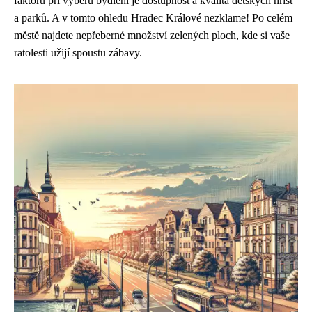
faktorů při výběru bydlení je dostupnost a kvalita dětských hřišť
a parků. A v tomto ohledu Hradec Králové nezklame! Po celém
městě najdete nepřeberné množství zelených ploch, kde si vaše
ratolesti užijí spoustu zábavy.