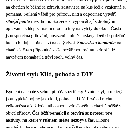
na chatách je běžné se zdravit, zastavit se na kus řeči a vzájemně si
pomáhat. Sdílená vášeň pro přírodu, klid a odpočinek vytváří
silnější pouto
mezi lidmi. Sousedé si vypomáhají s drobnými
opravami, sdílejí zahradní úrodu a tipy na výlety do okolí. Častá
jsou společná grilování, posezení u ohně a oslavy. Děti si společně
hrají a budují si přátelství na celý život.
Sousedská komunita
na
chatě tak často připomíná spíše rozšířenou rodinu, kde si lidé
navzájem pomáhají a tráví spolu volný čas.
Životní styl: Klid, pohoda a DIY
Bydlení na chatě s sebou přináší specifický životní styl, pro který
jsou typické pojmy jako klid, pohoda a DIY. Pryč od ruchu
velkoměsta a každodenního shonu zde člověk nachází útočiště v
objetí přírody.
Čas běží pomaleji a otevírá se prostor pro
aktivity, na které v rušném městě nezbývá čas.
Dlouhé
procházky lesem, relaxace u knihy s šálkem bylinkového čaje z