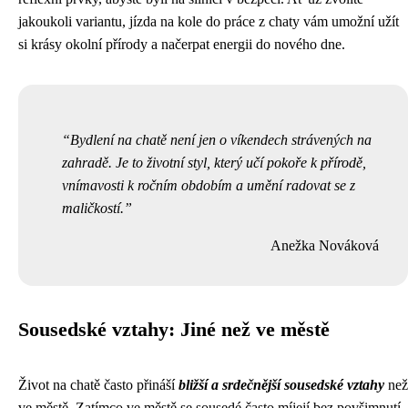
jakoukoli variantu, jízda na kole do práce z chaty vám umožní užít
si krásy okolní přírody a načerpat energii do nového dne.
Bydlení na chatě není jen o víkendech strávených na
zahradě. Je to životní styl, který učí pokoře k přírodě,
vnímavosti k ročním obdobím a umění radovat se z
maličkostí.
Anežka Nováková
Sousedské vztahy: Jiné než ve městě
Život na chatě často přináší
bližší a srdečnější sousedské vztahy
než
ve městě. Zatímco ve městě se sousedé často míjejí bez povšimnutí,