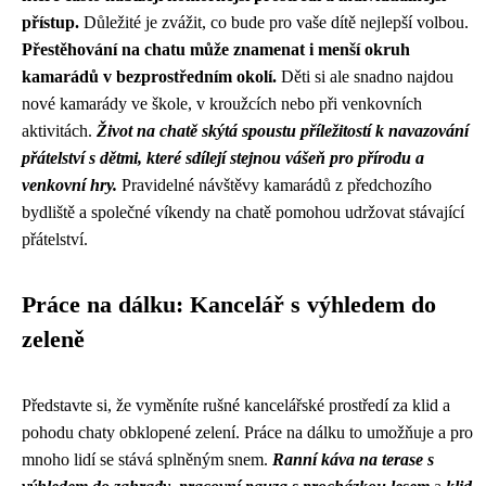
přístup.
Důležité je zvážit, co bude pro vaše dítě nejlepší volbou.
Přestěhování na chatu může znamenat i menší okruh
kamarádů v bezprostředním okolí.
Děti si ale snadno najdou
nové kamarády ve škole, v kroužcích nebo při venkovních
aktivitách.
Život na chatě skýtá spoustu příležitostí k navazování
přátelství s dětmi, které sdílejí stejnou vášeň pro přírodu a
venkovní hry.
Pravidelné návštěvy kamarádů z předchozího
bydliště a společné víkendy na chatě pomohou udržovat stávající
přátelství.
Práce na dálku: Kancelář s výhledem do
zeleně
Představte si, že vyměníte rušné kancelářské prostředí za klid a
pohodu chaty obklopené zelení. Práce na dálku to umožňuje a pro
mnoho lidí se stává splněným snem.
Ranní káva na terase s