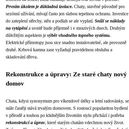
Prvním úkolem je důkladná izolace.
Chaty, stavěné původně pro
sezónní užívání, mívají často jen slabou tepelnou ochranu. Investice
do zateplení střechy, stěn a podlah se ale vyplatí.
Sníží se náklady
na vytápění
a uvnitř bude příjemně i v mrazivých dnech. Druhým
důležitým aspektem je
výběr vhodného topného systému.
Elektrické přímotopy jsou sice snadno instalovatelné, ale provozně
drahé. Krbová kamna zase vyžadují pravidelnou obsluhu a
skladování dřeva.
Rekonstrukce a úpravy: Ze staré chaty nový
domov
Chata, kdysi synonymum pro víkendové útěky a letní radovánky, se
stále častěji stává trvalým domovem. S rostoucí popularitou bydlení
v přírodě a touhou po klidnějším životním stylu přichází i potřeba
rekonstrukcí a úprav
, které starým chatám vdechnou nový život.