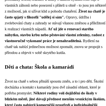
vlastních záhonů nebo posezení s přáteli u ohně - to jsou jen některé
z možností, jak si užívat klid a pohodu chataření.
Život na chatě je
často spjatý s filozofií "udělej si sám".
Opravy, údržba i
zvelebování chaty a zahrady se stávají vítanou změnou a příležitostí
k realizaci vlastních nápadů.
Ať už jde o renovaci starého
nábytku, stavbu krbu nebo pěstování vlastní zeleniny, radost z
vlastnoručně vykonané práce je nenahraditelná.
Bydlení na
chatě tak nabízí jedinečnou možnost zpomalit, znovu se propojit s
přírodou a objevit v sobě skrytého kutila.
Děti a chata: Škola a kamarádi
Život na chatě s sebou přináší spoustu změn, a to i pro děti. Školní
docházka a kontakt s kamarády jsou dvě zásadní oblasti, které je
potřeba promyslet.
Některé rodiny volí dojíždění do školy v
blízkém městě, jiné dávají přednost menším vesnickým školám,
které často nabízejí komornější prostředí a individuálnější