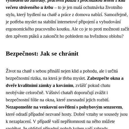
výhledem do zahrady
,
pracovní pauza s procházkou lesem
a
klid
večera stráveného u krbu
– to je jen malá ochutnávka životního
stylu, který bydlení na chatě a práce z domova nabízí. Samozřejmě,
je potřeba myslet na stabilní internetové připojení a vybudování
ergonomického pracovního koutku. Ale co je to proti možnosti začít
den zpěvem ptáků a zakončit ho pohledem na hvězdnou oblohu?
Bezpečnost: Jak se chránit
Život na chatě s sebou přináší nejen klid a pohodu, ale i určitá
bezpečnostní rizika, na která je třeba myslet.
Zabezpečte okna a
dveře kvalitními zámky a kováním
, zvlášť pokud chatu
neobýváte celoročně. Vášniví chataři doporučují zvážit i
bezpečnostní fólie na okna, které znesnadní jejich rozbití.
Nezapomeňte na venkovní osvětlení s pohybovým senzorem
,
které odradí případné nezvané hosty. Dobré vztahy se sousedy jsou
k nezaplacení. V případě vaší nepřítomnosti na něho můžete
spoléhat, že ohlídají případný pohyb kolem vaší zahrady.