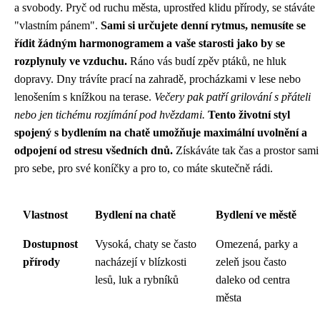
a svobody. Pryč od ruchu města, uprostřed klidu přírody, se stáváte
"vlastním pánem".
Sami si určujete denní rytmus, nemusíte se
řídit žádným harmonogramem a vaše starosti jako by se
rozplynuly ve vzduchu.
Ráno vás budí zpěv ptáků, ne hluk
dopravy. Dny trávíte prací na zahradě, procházkami v lese nebo
lenošením s knížkou na terase.
Večery pak patří grilování s přáteli
nebo jen tichému rozjímání pod hvězdami.
Tento životní styl
spojený s bydlením na chatě umožňuje maximální uvolnění a
odpojení od stresu všedních dnů.
Získáváte tak čas a prostor sami
pro sebe, pro své koníčky a pro to, co máte skutečně rádi.
Vlastnost
Bydlení na chatě
Bydlení ve městě
Dostupnost
Vysoká, chaty se často
Omezená, parky a
přírody
nacházejí v blízkosti
zeleň jsou často
lesů, luk a rybníků
daleko od centra
města