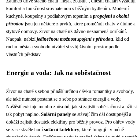
Zatímco dříve stačilo chatu „nějak zbastlit“, dnešní chataři vyžadují
komfort a funkčnost srovnatelnou s běžným bydlením. Moderní
kuchyně, koupelny s podlahovým topením a
propojení s okolní
přírodou
jsou jen některé z prvků, které proměňují chaty v útulné a
stylové domovy. Život na chatě už dávno neznamená odříkání.
Naopak, nabízí
jedinečnou možnost spojení s přírodou
, klid od
ruchu města a svobodu utvářet si svůj životní prostor podle
vlastních představ.
Energie a voda: Jak na soběstačnost
Život na chatě s sebou přináší určitou dávku romantiky a svobody,
ale také nutnost postarat se o sebe po stránce energií a vody.
Naštěstí existuje mnoho způsobů, jak si zajistit soběstačnost a užít si
tak pobyt naplno.
Solární panely
se stávají čím dál dostupnější a
dokáží zajistit dostatek elektřiny pro běžný provoz. Pro ohřev vody
se zase skvěle hodí
solární kolektory
, které fungují i v méně