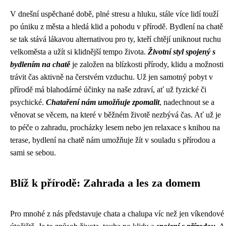
V dnešní uspěchané době, plné stresu a hluku, stále více lidí touží
po úniku z města a hledá klid a pohodu v přírodě. Bydlení na chatě
se tak stává lákavou alternativou pro ty, kteří chtějí uniknout ruchu
velkoměsta a užít si klidnější tempo života.
Životní styl spojený s
bydlením na chatě
je založen na blízkosti přírody, klidu a možnosti
trávit čas aktivně na čerstvém vzduchu. Už jen samotný pobyt v
přírodě má blahodárné účinky na naše zdraví, ať už fyzické či
psychické.
Chataření nám umožňuje zpomalit
, nadechnout se a
věnovat se věcem, na které v běžném životě nezbývá čas. Ať už je
to péče o zahradu, procházky lesem nebo jen relaxace s knihou na
terase, bydlení na chatě nám umožňuje žít v souladu s přírodou a
sami se sebou.
Blíž k přírodě: Zahrada a les za domem
Pro mnohé z nás představuje chata a chalupa víc než jen víkendové