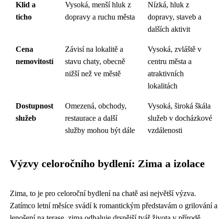
Klid a
Vysoká, menší hluk z
Nízká, hluk z
ticho
dopravy a ruchu města
dopravy, staveb a
dalších aktivit
Cena
Závisí na lokalitě a
Vysoká, zvláště v
nemovitostí
stavu chaty, obecně
centru města a
nižší než ve městě
atraktivních
lokalitách
Dostupnost
Omezená, obchody,
Vysoká, široká škála
služeb
restaurace a další
služeb v docházkové
služby mohou být dále
vzdálenosti
Výzvy celoročního bydlení: Zima a izolace
Zima, to je pro celoroční bydlení na chatě asi největší výzva.
Zatímco letní měsíce svádí k romantickým představám o grilování a
lenošení na terase, zima odhaluje drsnější tvář života v přírodě.