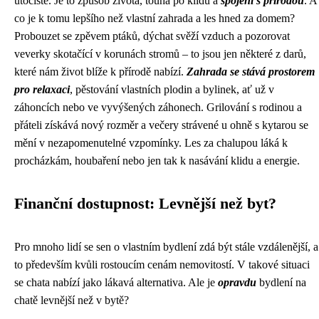
útočiště. Je to způsob života, touha po klidu a
spojení s přírodou
. A
co je k tomu lepšího než vlastní zahrada a les hned za domem?
Probouzet se zpěvem ptáků, dýchat svěží vzduch a pozorovat
veverky skotačící v korunách stromů – to jsou jen některé z darů,
které nám život blíže k přírodě nabízí.
Zahrada se stává prostorem
pro relaxaci
, pěstování vlastních plodin a bylinek, ať už v
záhoncích nebo ve vyvýšených záhonech. Grilování s rodinou a
přáteli získává nový rozměr a večery strávené u ohně s kytarou se
mění v nezapomenutelné vzpomínky. Les za chalupou láká k
procházkám, houbaření nebo jen tak k nasávání klidu a energie.
Finanční dostupnost: Levnější než byt?
Pro mnoho lidí se sen o vlastním bydlení zdá být stále vzdálenější, a
to především kvůli rostoucím cenám nemovitostí. V takové situaci
se chata nabízí jako lákavá alternativa. Ale je
opravdu
bydlení na
chatě levnější než v bytě?