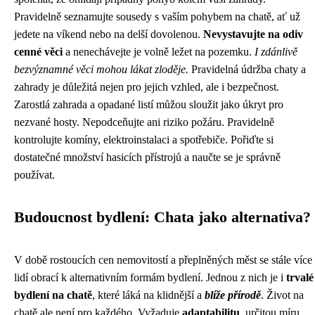
Pravidelně seznamujte sousedy s vaším pohybem na chatě, ať už
jedete na víkend nebo na delší dovolenou.
Nevystavujte na odiv
cenné věci
a nenechávejte je volně ležet na pozemku.
I zdánlivě
bezvýznamné věci mohou lákat zloděje.
Pravidelná údržba chaty a
zahrady je důležitá nejen pro jejich vzhled, ale i bezpečnost.
Zarostlá zahrada a opadané listí můžou sloužit jako úkryt pro
nezvané hosty. Nepodceňujte ani riziko požáru. Pravidelně
kontrolujte komíny, elektroinstalaci a spotřebiče. Pořiďte si
dostatečné množství hasicích přístrojů a naučte se je správně
používat.
Budoucnost bydlení: Chata jako alternativa?
V době rostoucích cen nemovitostí a přeplněných měst se stále více
lidí obrací k alternativním formám bydlení. Jednou z nich je i
trvalé
bydlení na chatě
, které láká na klidnější a
blíže přírodě
. Život na
chatě ale není pro každého. Vyžaduje
adaptabilitu
, určitou míru