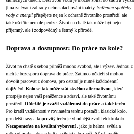
slunečných dnech. Dešťovou vodu je možné sbírat do sudů a využít
ji na zalévání zahrady nebo splachování toalety.
Snížením spotřeby
vody a energií
přispějete nejen k ochraně životního prostředí, ale
také ušetříte nemalé peníze. Život na chatě tak může být nejen
příjemný, ale i zodpovědný a šetrný k přírodě.
Doprava a dostupnost: Do práce na kole?
Život na chatě s sebou přináší mnoho svobod, ale i výzev. Jednou z
nich je bezesporu doprava do práce. Zatímco někteří si mohou
dovolit pracovat z domova, pro ostatní je nutné každodenní
dojíždění.
Kolo se tak může stát skvělou alternativou
, která
prospěje nejen vaší peněžence a zdraví, ale také životnímu
prostředí.
Důležité je zvážit vzdálenost do práce a také terén
.
Pro kratší vzdálenosti v rovinatém terénu postačí i klasické kolo,
pro delší trasy a kopcovitý terén je vhodnější zvolit elektrokolo.
Nezapomeňte na kvalitní vybavení
, jako je helma, světla a
reflexní prvky, abyste byli na silnici v bezpečí. Ať už zvolíte