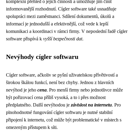
komplexní přehled o jejich činnosti a umožňuje jim činit
informovanější rozhodnutí. Cígler software také usnadňuje
spolupráci mezi zaměstnanci. Sdílení dokumentů, úkolů a
informací je jednodušší a efektivnější, což vede k lepší
komunikaci a koordinaci v rámci firmy. V neposlední řadě cígler
software přispívá k
vyšší bezpečnosti dat
.
Nevýhody cígler softwaru
Cígler software, ačkoliv se pyšní uživatelskou přívětivostí a
širokou škálou funkcí, není bez chyby. Jednou z hlavních
nevýhod je jeho
cena
. Pro menší firmy nebo jednotlivce může
být pořizovací cena příliš vysoká, a to i přes možnost
předplatného. Další nevýhodou je
závislost na internetu
. Pro
plnohodnotné fungování cígler softwaru je nutné stabilní
připojení k internetu, což může být problematické v místech s
omezeným přístupem k síti.