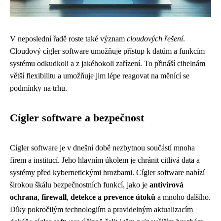
V neposlední řadě roste také význam
cloudových řešení
.
Cloudový cígler software umožňuje přístup k datům a funkcím
systému odkudkoli a z jakéhokoli zařízení. To přináší cihelnám
větší flexibilitu a umožňuje jim lépe reagovat na měnící se
podmínky na trhu.
Cígler software a bezpečnost
Cígler software je v dnešní době nezbytnou součástí mnoha
firem a institucí. Jeho hlavním úkolem je chránit citlivá data a
systémy před kybernetickými hrozbami. Cígler software nabízí
širokou škálu bezpečnostních funkcí, jako je
antivirová
ochrana
,
firewall
,
detekce a prevence útoků
a mnoho dalšího.
Díky pokročilým technologiím a pravidelným aktualizacím