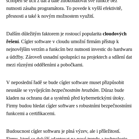
schopen se učit z dat a dále zdokonalovat své funkce bez
nutnosti zásahu programátora. To povede k vyšší efektivitě,
přesnosti a také k novým možnostem využití.
Dalším důležitým faktorem je rostoucí popularita
cloudových
řešení
. Cígler software v cloudu umožní firmám přístup k
nejnovějším verzím a funkcím bez nutnosti investic do hardwaru
a údržby. Zároveň usnadní spolupráci na projektech a sdílení dat
mezi různými odděleními a pobočkami.
V neposlední řadě se bude cígler software muset přizpůsobit
neustále se vyvíjejícím
bezpečnostním hrozbám
. Důraz bude
kladen na ochranu dat a systémů před kybernetickými útoky.
Firmy budou hledat cígler software s robustními bezpečnostními
funkcemi a certifikacemi.
Budoucnost cígler softwaru je plná výzev, ale i příležitostí.
Firmy, které se dokáží adaptovat na nové trendy a technologie,