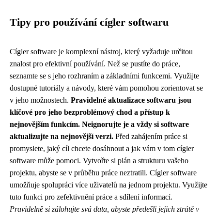
Tipy pro používání cígler softwaru
Cígler software je komplexní nástroj, který vyžaduje určitou
znalost pro efektivní používání. Než se pustíte do práce,
seznamte se s jeho rozhraním a základními funkcemi. Využijte
dostupné tutoriály a návody, které vám pomohou zorientovat se
v jeho možnostech.
Pravidelné aktualizace softwaru jsou
klíčové pro jeho bezproblémový chod a přístup k
nejnovějším funkcím. Neignorujte je a vždy si software
aktualizujte na nejnovější verzi.
Před zahájením práce si
promyslete, jaký cíl chcete dosáhnout a jak vám v tom cígler
software může pomoci. Vytvořte si plán a strukturu vašeho
projektu, abyste se v průběhu práce neztratili. Cígler software
umožňuje spolupráci více uživatelů na jednom projektu. Využijte
tuto funkci pro zefektivnění práce a sdílení informací.
Pravidelně si zálohujte svá data, abyste předešli jejich ztrátě v