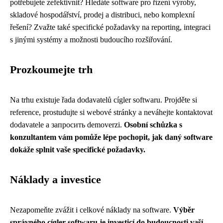
potřebujete zefektivnit? Hledáte software pro řízení výroby,
skladové hospodářství, prodej a distribuci, nebo komplexní
řešení? Zvažte také specifické požadavky na reporting, integraci
s jinými systémy a možnosti budoucího rozšiřování.
Prozkoumejte trh
Na trhu existuje řada dodavatelů cígler softwaru. Projděte si
reference, prostudujte si webové stránky a neváhejte kontaktovat
dodavatele a запросить demoverzi.
Osobní schůzka s
konzultantem vám pomůže lépe pochopit, jak daný software
dokáže splnit vaše specifické požadavky.
Náklady a investice
Nezapomeňte zvážit i celkové náklady na software.
Výběr
správného cígler softwaru je investicí do budoucnosti vaší