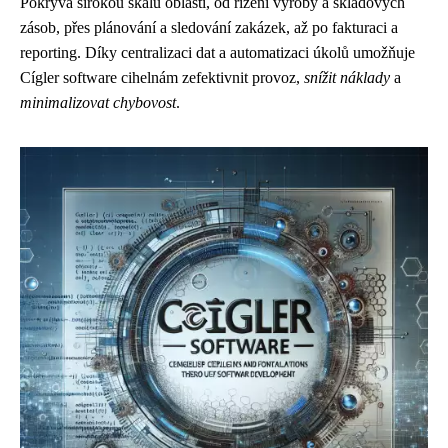
Pokrývá širokou škálu oblastí, od řízení výroby a skladových
zásob, přes plánování a sledování zakázek, až po fakturaci a
reporting. Díky centralizaci dat a automatizaci úkolů umožňuje
Cígler software cihelnám zefektivnit provoz,
snížit náklady
a
minimalizovat chybovost
.