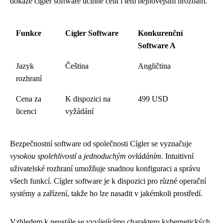
dokáže cígler software účinně čelit i těm nejnovějším hrozbám.
Funkce
Cígler Software
Konkurenční
Software A
Jazyk
Čeština
Angličtina
rozhraní
Cena za
K dispozici na
499 USD
licenci
vyžádání
Bezpečnostní software od společnosti Cígler se vyznačuje
vysokou spolehlivostí
a
jednoduchým ovládáním
. Intuitivní
uživatelské rozhraní umožňuje snadnou konfiguraci a správu
všech funkcí. Cígler software je k dispozici pro různé operační
systémy a zařízení, takže ho lze nasadit v jakémkoli prostředí.
Vzhledem k neustále se vyvíjejícímu charakteru kybernetických