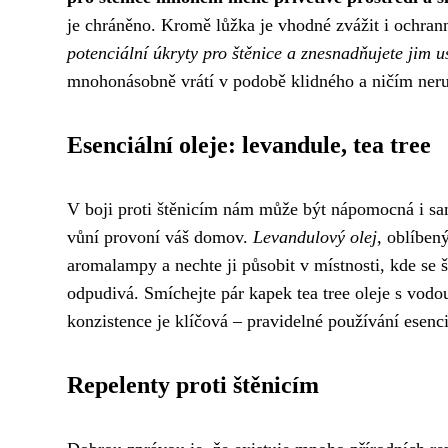
je chráněno. Kromě lůžka je vhodné zvážit i ochrann
potenciální úkryty pro štěnice a znesnadňujete jim u
mnohonásobně vrátí v podobě klidného a ničím ner
Esenciální oleje: levandule, tea tree
V boji proti štěnicím nám může být nápomocná i sa
vůní provoní váš domov.
Levandulový olej
, oblíben
aromalampy a nechte ji působit v místnosti, kde se 
odpudivá. Smíchejte pár kapek tea tree oleje s vodou 
konzistence je klíčová – pravidelné používání esenci
Repelenty proti štěnicím