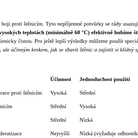
v boji proti štěnicím. Tyto nepříjemné potvůrky se rády usazu
ysokých teplotách (minimálně 60 °C) efektivně hubíme štěn
enicky čistou. Pro ještě lepší výsledky můžeme použít speciál
ale účinným krokem, jak se zbavit štěnic a zajistit si klidný 
Účinnost
Jednoduchost použití
race proti štěnicím
Vysoká
Střední
ěnicím
Střední
Vysoká
Střední
Nízká
deratizace
Nejvyšší
Nízká (vyžaduje odborník