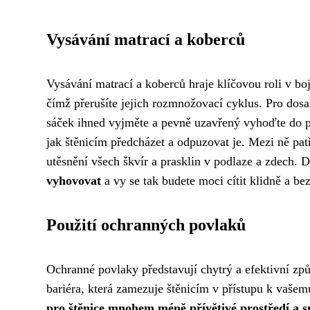
Vysávání matrací a koberců
Vysávání matrací a koberců hraje klíčovou roli v b
čímž přerušíte jejich rozmnožovací cyklus. Pro dosa
sáček ihned vyjměte a pevně uzavřený vyhoďte do p
jak štěnicím předcházet a odpuzovat je. Mezi ně pat
utěsnění všech škvír a prasklin v podlaze a zdech.
vyhovovat
a vy se tak budete moci cítit klidně a be
Použití ochranných povlaků
Ochranné povlaky představují chytrý a efektivní způ
bariéra, která zamezuje štěnicím v přístupu k vašem
pro štěnice mnohem méně přívětivé prostředí a s