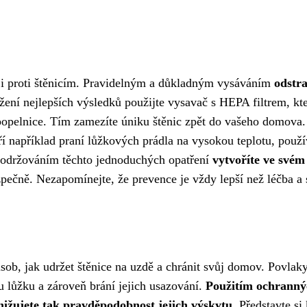
oji proti štěnicím. Pravidelným a důkladným vysáváním
odstra
žení nejlepších výsledků použijte vysavač s HEPA filtrem, kte
opelnice. Tím zamezíte úniku štěnic zpět do vašeho domova. 
ří například praní lůžkových prádla na vysokou teplotu, použ
 Dodržováním těchto jednoduchých opatření
vytvoříte ve svém
zpečně. Nezapomínejte, že prevence je vždy lepší než léčba a s
sob, jak udržet štěnice na uzdě a chránit svůj domov. Povlaky
u lůžku a zároveň brání jejich usazování.
Použitím ochrannýc
nižujete tak pravděpodobnost jejich výskytu.
Představte si