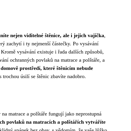
níte nejen viditelné štěnice, ale i jejich vajíčka
,
rý zachytí i ty nejmenší částečky. Po vysávání
Kromě vysávání existuje i řada dalších způsobů,
ívání ochranných povlaků na matrace a polštáře, a
 domově prostředí, které štěnicím nebude
 trochou úsilí se štěnic zbavíte nadobro.
 na matrace a polštáře fungují jako neprostupná
h povlaků na matracích a polštářích vytváříte
 klidný spánek bez obav, s vědomím, že vaše lůžko