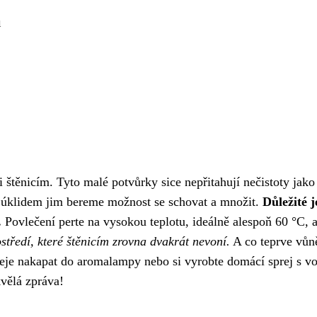
u
oti štěnicím. Tyto malé potvůrky sice nepřitahují nečistoty ja
 úklidem jim bereme možnost se schovat a množit.
Důležité j
.
Povlečení perte na vysokou teplotu, ideálně alespoň 60 °C, a
ostředí, které štěnicím zrovna dvakrát nevoní.
A co teprve vůně
leje nakapat do aromalampy nebo si vyrobte domácí sprej s vod
kvělá zpráva!