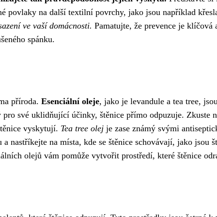
é povlaky na další textilní povrchy, jako jsou například křes
sazení ve vaší domácnosti.
Pamatujte, že prevence je klíčová
ušeného spánku.
ma příroda.
Esenciální oleje
, jako je levandule a tea tree, j
ý pro své uklidňující účinky, štěnice přímo odpuzuje. Zkuste
štěnice vyskytují.
Tea tree olej
je zase známý svými antiseptick
a nastříkejte na místa, kde se štěnice schovávají, jako jsou št
álních olejů vám pomůže vytvořit prostředí, které štěnice odra