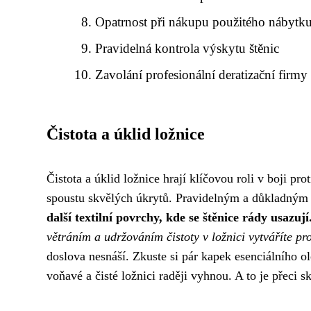
Opatrnost při nákupu použitého nábytk
Pravidelná kontrola výskytu štěnic
Zavolání profesionální deratizační firmy
Čistota a úklid ložnice
Čistota a úklid ložnice hrají klíčovou roli v boji pr
spoustu skvělých úkrytů. Pravidelným a důkladným
další textilní povrchy, kde se štěnice rády usazují
větráním a udržováním čistoty v ložnici vytváříte pr
doslova nesnáší. Zkuste si pár kapek esenciálního o
voňavé a čisté ložnici raději vyhnou. A to je přeci s