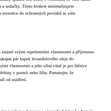
la a sedačky.
Tímto krokem minimalizujete
 a investice do ochranných povlaků se vám
sou známé svými repelentními vlastnostmi a příjemnou
 nakapat pár kapek levandulového oleje do
ými vlastnostmi a jeho silná vůně je pro štěnice
ěrbiny v posteli nebo lišty. Pamatujte, že
dí od usídlení.