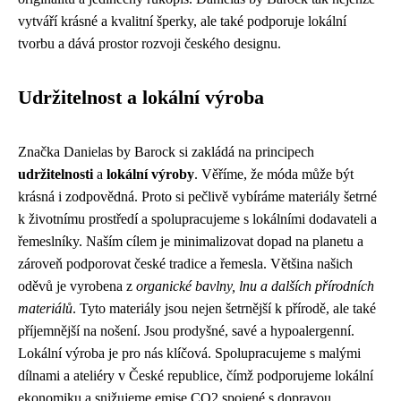
vytváří krásné a kvalitní šperky, ale také podporuje lokální
tvorbu a dává prostor rozvoji českého designu.
Udržitelnost a lokální výroba
Značka Danielas by Barock si zakládá na principech
udržitelnosti
a
lokální výroby
. Věříme, že móda může být
krásná i zodpovědná. Proto si pečlivě vybíráme materiály šetrné
k životnímu prostředí a spolupracujeme s lokálními dodavateli a
řemeslníky. Naším cílem je minimalizovat dopad na planetu a
zároveň podporovat české tradice a řemesla. Většina našich
oděvů je vyrobena z
organické bavlny, lnu a dalších přírodních
materiálů
. Tyto materiály jsou nejen šetrnější k přírodě, ale také
příjemnější na nošení. Jsou prodyšné, savé a hypoalergenní.
Lokální výroba je pro nás klíčová. Spolupracujeme s malými
dílnami a ateliéry v České republice, čímž podporujeme lokální
ekonomiku a snižujeme emise CO2 spojené s dopravou.