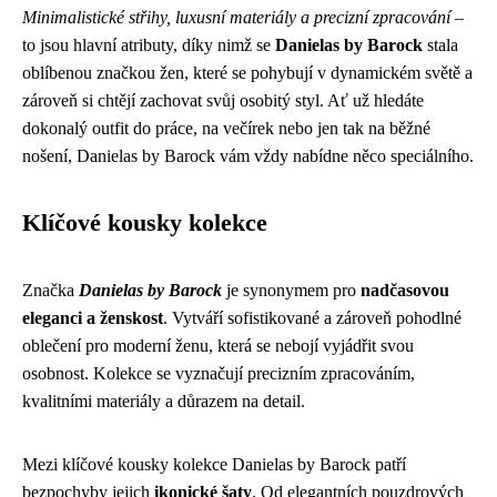
Minimalistické střihy, luxusní materiály a precizní zpracování
–
to jsou hlavní atributy, díky nimž se
Danielas by Barock
stala
oblíbenou značkou žen, které se pohybují v dynamickém světě a
zároveň si chtějí zachovat svůj osobitý styl. Ať už hledáte
dokonalý outfit do práce, na večírek nebo jen tak na běžné
nošení, Danielas by Barock vám vždy nabídne něco speciálního.
Klíčové kousky kolekce
Značka
Danielas by Barock
je synonymem pro
nadčasovou
eleganci a ženskost
. Vytváří sofistikované a zároveň pohodlné
oblečení pro moderní ženu, která se nebojí vyjádřit svou
osobnost. Kolekce se vyznačují precizním zpracováním,
kvalitními materiály a důrazem na detail.
Mezi klíčové kousky kolekce Danielas by Barock patří
bezpochyby jejich
ikonické šaty
. Od elegantních pouzdrových