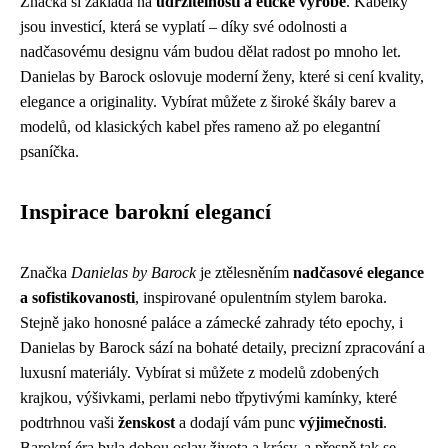
Značka si zakládá na
udržitelnosti a etické výrobě
. Kabelky
jsou investicí, která se vyplatí – díky své odolnosti a
nadčasovému designu vám budou dělat radost po mnoho let.
Danielas by Barock oslovuje moderní ženy, které si cení kvality,
elegance a originality. Vybírat můžete z široké škály barev a
modelů, od klasických kabel přes rameno až po elegantní
psaníčka.
Inspirace barokní elegancí
Značka
Danielas by Barock
je ztělesněním
nadčasové elegance
a sofistikovanosti
, inspirované opulentním stylem baroka.
Stejně jako honosné paláce a zámecké zahrady této epochy, i
Danielas by Barock sází na bohaté detaily, precizní zpracování a
luxusní materiály. Vybírat si můžete z modelů zdobených
krajkou, výšivkami, perlami nebo třpytivými kamínky, které
podtrhnou vaši
ženskost
a dodají vám punc
výjimečnosti
.
Barokní éra byla dobou oslav života a krásy, a přesně tak se