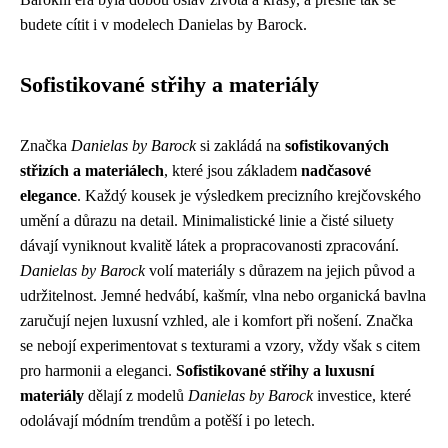
budete cítit i v modelech Danielas by Barock.
Sofistikované střihy a materiály
Značka
Danielas by Barock
si zakládá na
sofistikovaných
střizích a materiálech
, které jsou základem
nadčasové
elegance
. Každý kousek je výsledkem precizního krejčovského
umění a důrazu na detail. Minimalistické linie a čisté siluety
dávají vyniknout kvalitě látek a propracovanosti zpracování.
Danielas by Barock
volí materiály s důrazem na jejich původ a
udržitelnost. Jemné hedvábí, kašmír, vlna nebo organická bavlna
zaručují nejen luxusní vzhled, ale i komfort při nošení. Značka
se nebojí experimentovat s texturami a vzory, vždy však s citem
pro harmonii a eleganci.
Sofistikované střihy a luxusní
materiály
dělají z modelů
Danielas by Barock
investice, které
odolávají módním trendům a potěší i po letech.