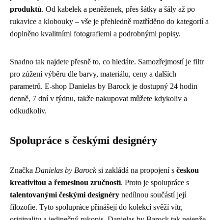
produktů
. Od kabelek a peněženek, přes šátky a šály až po
rukavice a klobouky – vše je přehledně roztříděno do kategorií a
doplněno kvalitními fotografiemi a podrobnými popisy.
Snadno tak najdete přesně to, co hledáte. Samozřejmostí je filtr
pro zúžení výběru dle barvy, materiálu, ceny a dalších
parametrů. E-shop Danielas by Barock je dostupný 24 hodin
denně, 7 dní v týdnu, takže nakupovat můžete kdykoliv a
odkudkoliv.
Spolupráce s českými designéry
Značka
Danielas by Barock
si zakládá na propojení s
českou
kreativitou a řemeslnou zručností
. Proto je spolupráce s
talentovanými českými designéry
nedílnou součástí její
filozofie. Tyto spolupráce přinášejí do kolekcí svěží vítr,
originalitu a jedinečný rukopis. Danielas by Barock tak nejenže