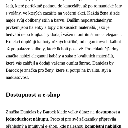
šatů, které perfektně padnou do kanceláře, až po romantické šaty
s volány, ve kterých zazáříte na večerní akci. Každá žena si zde
najde svůj oblíbený střih a barvu. Dalším nepostradatelným
prvkem jsou halenky a topy z luxusních materiálů, jako je
hedvábí nebo krajka. Ty dodají vašemu outfitu šmrnc a eleganci.
Kolekci doplňují kalhoty různých střihů, od cigaretových kalhot
až po palazzo kalhoty, které lichotí postavě. Pro chladnější dny
značka nabízí elegantní kabáty a saka z kvalitních materiálů,
které vás zahřejí a dodají vašemu outfitu šmrnc. Danielas by
Barock je značka pro ženy, které si potrpí na kvalitu, styl a
nadčasovost.
Dostupnost a e-shop
Značka Danielas by Barock klade velký důraz na
dostupnost
a
jednoduchost nákupu
. Proto si pro své zákazníky připravila
přehledný a intuitivní e-shop, kde naleznou
kompletní nabídku