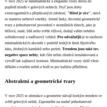
V roce 2025 se minimalistické a elegantní vzory derou do
popředí trendů v gelových nehtech. Pryč jsou doby
extravagantních a přeplácaných zdobení.
"Méně je více"
, stává
se mantrou nehtové estetiky. Jemné linky, decentní geometrické
tvary a jednobarevné provedení v neutrálních tónech, jako je
béžová, nude, bílá nebo světle růžová, dodají vašim nehtům
sofistikovaný a nadčasový vzhled.
Pro odvážnější
je tu možnost
minimalistických akcentů v podobě tenkých linek třpytivého
laku, drobných kamínků nebo perleti.
Trendem jsou také tzv.
negative space nehty
, kde část nehtu zůstává nenalakovaná a
vytváří tak zajímavý kontrast. Minimalistické vzory sluší všem
délkám a tvarům nehtů a hodí se pro každou příležitost.
Abstraktní a geometrické tvary
V roce 2025 se abstrakce a geometrie stávají horkým trendem ve
světě gelových nehtů. Zapomeňte na nudné jednobarevné