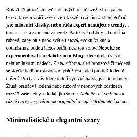
Rok 2025 přináší do světa gelových nehtů svěží vítr a paletu
barev, které rozzáří vaše ruce v každém ročním období.
Ať už
jste milovnicí klasiky, nebo ráda experimentujete s trendy
, v
tomto roce si zaručeně vyberete. Pastelové odstíny jako něžná
růžová, baby blue nebo světle fialová, evokující klid a
optimismus, budou i letos patřit mezi top volby.
Nebojte se
experimentovat s metalickými odstíny
, které dodají vašim
nehtům luxusní nádech. Zlatá, stříbrná, ale i bronzová či měděná
se skvěle hodí pro slavnostní příležitosti, ale i pro každodenní
nošení. Pro ty z vás, které milují výrazné barvy, jsou tu neonky.
Žlutá, oranžová, zelená nebo růžová v neonových odstínech
rozzáří vaše nehty a dodají jim šmrnc.
Nebojte se kombinovat
různé barvy a vytvářet tak originální a nepřehlédnutelné kreace
.
Minimalistické a elegantní vzory