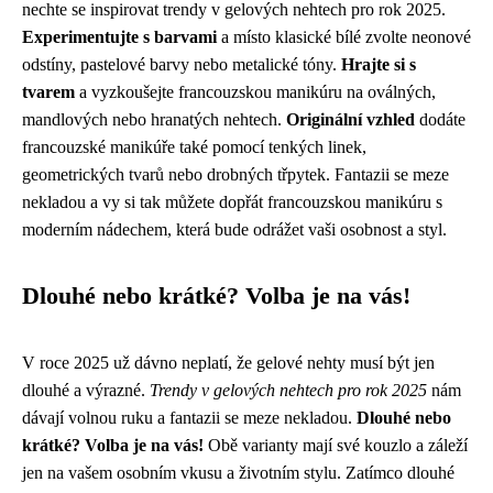
nechte se inspirovat trendy v gelových nehtech pro rok 2025.
Experimentujte s barvami
a místo klasické bílé zvolte neonové
odstíny, pastelové barvy nebo metalické tóny.
Hrajte si s
tvarem
a vyzkoušejte francouzskou manikúru na oválných,
mandlových nebo hranatých nehtech.
Originální vzhled
dodáte
francouzské manikúře také pomocí tenkých linek,
geometrických tvarů nebo drobných třpytek. Fantazii se meze
nekladou a vy si tak můžete dopřát francouzskou manikúru s
moderním nádechem, která bude odrážet vaši osobnost a styl.
Dlouhé nebo krátké? Volba je na vás!
V roce 2025 už dávno neplatí, že gelové nehty musí být jen
dlouhé a výrazné.
Trendy v gelových nehtech pro rok 2025
nám
dávají volnou ruku a fantazii se meze nekladou.
Dlouhé nebo
krátké? Volba je na vás!
Obě varianty mají své kouzlo a záleží
jen na vašem osobním vkusu a životním stylu. Zatímco dlouhé