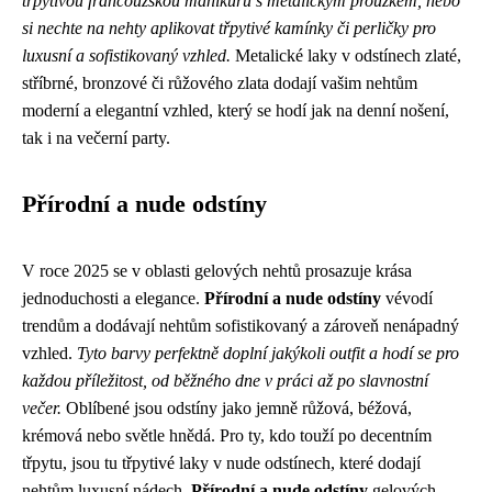
třpytivou francouzskou manikúru s metalickým proužkem, nebo
si nechte na nehty aplikovat třpytivé kamínky či perličky pro
luxusní a sofistikovaný vzhled.
Metalické laky v odstínech zlaté,
stříbrné, bronzové či růžového zlata dodají vašim nehtům
moderní a elegantní vzhled, který se hodí jak na denní nošení,
tak i na večerní party.
Přírodní a nude odstíny
V roce 2025 se v oblasti gelových nehtů prosazuje krása
jednoduchosti a elegance.
Přírodní a nude odstíny
vévodí
trendům a dodávají nehtům sofistikovaný a zároveň nenápadný
vzhled.
Tyto barvy perfektně doplní jakýkoli outfit a hodí se pro
každou příležitost, od běžného dne v práci až po slavnostní
večer.
Oblíbené jsou odstíny jako jemně růžová, béžová,
krémová nebo světle hnědá. Pro ty, kdo touží po decentním
třpytu, jsou tu třpytivé laky v nude odstínech, které dodají
nehtům luxusní nádech.
Přírodní a nude odstíny
gelových