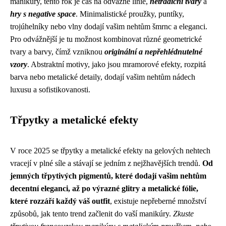
manikúry, tento rok je čas na odvážné linie,
netradiční tvary
a
hry s negative space
. Minimalistické proužky, puntíky,
trojúhelníky nebo vlny dodají vašim nehtům šmrnc a eleganci.
Pro odvážnější je tu možnost kombinovat různé geometrické
tvary a barvy, čímž vzniknou
originální a nepřehlédnutelné
vzory
. Abstraktní motivy, jako jsou mramorové efekty, rozpitá
barva nebo metalické detaily, dodají vašim nehtům nádech
luxusu a sofistikovanosti.
Třpytky a metalické efekty
V roce 2025 se třpytky a metalické efekty na gelových nehtech
vracejí v plné síle a stávají se jedním z nejžhavějších trendů.
Od
jemných třpytivých pigmentů, které dodají vašim nehtům
decentní eleganci, až po výrazné glitry a metalické fólie,
které rozzáří každý váš outfit
, existuje nepřeberné množství
způsobů, jak tento trend začlenit do vaší manikúry.
Zkuste