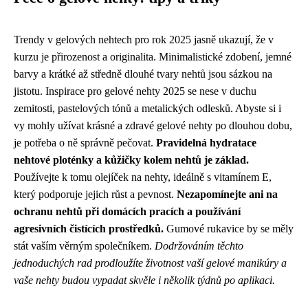
Trendy v gelových nehtech pro rok 2025 jasně ukazují, že v
kurzu je přirozenost a originalita. Minimalistické zdobení, jemné
barvy a krátké až středně dlouhé tvary nehtů jsou sázkou na
jistotu. Inspirace pro gelové nehty 2025 se nese v duchu
zemitosti, pastelových tónů a metalických odlesků. Abyste si i
vy mohly užívat krásné a zdravé gelové nehty po dlouhou dobu,
je potřeba o ně správně pečovat.
Pravidelná hydratace
nehtové ploténky a kůžičky kolem nehtů je základ.
Používejte k tomu olejíček na nehty, ideálně s vitamínem E,
který podporuje jejich růst a pevnost.
Nezapomínejte ani na
ochranu nehtů při domácích pracích a používání
agresivních čistících prostředků.
Gumové rukavice by se měly
stát vaším věrným společníkem.
Dodržováním těchto
jednoduchých rad prodloužíte životnost vaší gelové manikúry a
vaše nehty budou vypadat skvěle i několik týdnů po aplikaci.