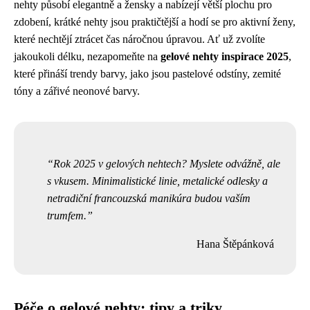
nehty působí elegantně a žensky a nabízejí větší plochu pro
zdobení, krátké nehty jsou praktičtější a hodí se pro aktivní ženy,
které nechtějí ztrácet čas náročnou úpravou. Ať už zvolíte
jakoukoli délku, nezapomeňte na
gelové nehty inspirace 2025
,
které přináší trendy barvy, jako jsou pastelové odstíny, zemité
tóny a zářivé neonové barvy.
Rok 2025 v gelových nehtech? Myslete odvážně, ale
s vkusem. Minimalistické linie, metalické odlesky a
netradiční francouzská manikúra budou vaším
trumfem.
Hana Štěpánková
Péče o gelové nehty: tipy a triky