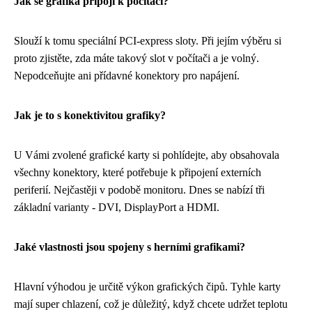
Jak se grafika připojí k počítači?
Slouží k tomu speciální PCI-express sloty. Při jejím výběru si
proto zjistěte, zda máte takový slot v počítači a je volný.
Nepodceňujte ani přídavné konektory pro napájení.
Jak je to s konektivitou grafiky?
U Vámi zvolené grafické karty si pohlídejte, aby obsahovala
všechny konektory, které potřebuje k připojení externích
periferií. Nejčastěji v podobě monitoru. Dnes se nabízí tři
základní varianty - DVI, DisplayPort a HDMI.
Jaké vlastnosti jsou spojeny s herními grafikami?
Hlavní výhodou je určitě výkon grafických čipů. Tyhle karty
mají super chlazení, což je důležitý, když chcete udržet
teplotu