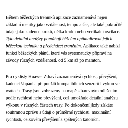
Během běžeckých tréninků aplikace zaznamenává nejen
základní metriky jako vzdálenost, tempo a čas, ale také pokročilé
údaje jako kadence kroků, délka kroku nebo vertikální oscilace.
Tyto detailní analýzy pomáhají běžcům optimalizovat jejich
běžeckou techniku a předcházet zraněním
. Aplikace také nabízí
funkci běžeckých plánů, které vás systematicky připraví na
závody různých vzdáleností, od 5 km až po maraton.
Pro cyklisty Huawei Zdraví zaznamenává rychlost, převýšení,
kadenci šlapání a při použití kompatibilních senzorů i výkon ve
wattech. Trasy jsou zobrazeny na mapě s barevným odlišením
podle rychlosti nebo převýšení, což umožňuje detailní analýzu
výkonu v různých částech trasy. Po dokončení jízdy získáte
souhrnnou zprávu s údaji o průměrné rychlosti, maximální
rychlosti, celkovém převýšení a spálených kaloriích.