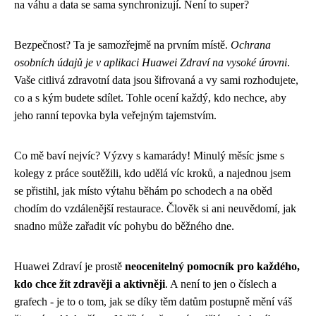
na váhu a data se sama synchronizují. Není to super?
Bezpečnost? Ta je samozřejmě na prvním místě.
Ochrana
osobních údajů je v aplikaci Huawei Zdraví na vysoké úrovni
.
Vaše citlivá zdravotní data jsou šifrovaná a vy sami rozhodujete,
co a s kým budete sdílet. Tohle ocení každý, kdo nechce, aby
jeho ranní tepovka byla veřejným tajemstvím.
Co mě baví nejvíc? Výzvy s kamarády! Minulý měsíc jsme s
kolegy z práce soutěžili, kdo udělá víc kroků, a najednou jsem
se přistihl, jak místo výtahu běhám po schodech a na oběd
chodím do vzdálenější restaurace. Člověk si ani neuvědomí, jak
snadno může zařadit víc pohybu do běžného dne.
Huawei Zdraví je prostě
neocenitelný pomocník pro každého,
kdo chce žít zdravěji a aktivněji
. A není to jen o číslech a
grafech - je to o tom, jak se díky těm datům postupně mění váš