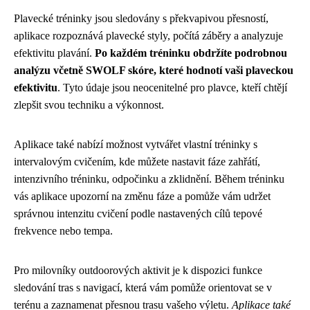
Plavecké tréninky jsou sledovány s překvapivou přesností,
aplikace rozpoznává plavecké styly, počítá záběry a analyzuje
efektivitu plavání.
Po každém tréninku obdržíte podrobnou
analýzu včetně SWOLF skóre, které hodnotí vaši plaveckou
efektivitu
. Tyto údaje jsou neocenitelné pro plavce, kteří chtějí
zlepšit svou techniku a výkonnost.
Aplikace také nabízí možnost vytvářet vlastní tréninky s
intervalovým cvičením, kde můžete nastavit fáze zahřátí,
intenzivního tréninku, odpočinku a zklidnění. Během tréninku
vás aplikace upozorní na změnu fáze a pomůže vám udržet
správnou intenzitu cvičení podle nastavených cílů tepové
frekvence nebo tempa.
Pro milovníky outdoorových aktivit je k dispozici funkce
sledování tras s navigací, která vám pomůže orientovat se v
terénu a zaznamenat přesnou trasu vašeho výletu.
Aplikace také