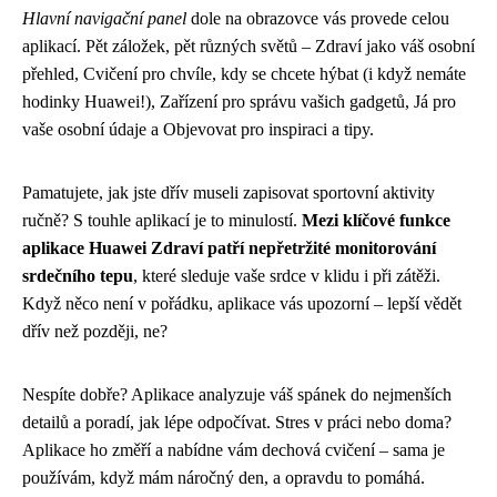
Hlavní navigační panel
dole na obrazovce vás provede celou
aplikací. Pět záložek, pět různých světů – Zdraví jako váš osobní
přehled, Cvičení pro chvíle, kdy se chcete hýbat (i když nemáte
hodinky Huawei!), Zařízení pro správu vašich gadgetů, Já pro
vaše osobní údaje a Objevovat pro inspiraci a tipy.
Pamatujete, jak jste dřív museli zapisovat sportovní aktivity
ručně? S touhle aplikací je to minulostí.
Mezi klíčové funkce
aplikace Huawei Zdraví patří nepřetržité monitorování
srdečního tepu
, které sleduje vaše srdce v klidu i při zátěži.
Když něco není v pořádku, aplikace vás upozorní – lepší vědět
dřív než později, ne?
Nespíte dobře? Aplikace analyzuje váš spánek do nejmenších
detailů a poradí, jak lépe odpočívat. Stres v práci nebo doma?
Aplikace ho změří a nabídne vám dechová cvičení – sama je
používám, když mám náročný den, a opravdu to pomáhá.