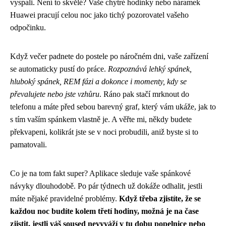
vyspali. Není to skvělé? Vaše chytré hodinky nebo náramek
Huawei pracují celou noc jako tichý pozorovatel vašeho
odpočinku.
Když večer padnete do postele po náročném dni, vaše zařízení
se automaticky pustí do práce.
Rozpoznává lehký spánek,
hluboký spánek, REM fázi a dokonce i momenty, kdy se
převalujete nebo jste vzhůru
. Ráno pak stačí mrknout do
telefonu a máte před sebou barevný graf, který vám ukáže, jak to
s tím vaším spánkem vlastně je. A věřte mi, někdy budete
překvapeni, kolikrát jste se v noci probudili, aniž byste si to
pamatovali.
Co je na tom fakt super? Aplikace sleduje vaše spánkové
návyky dlouhodobě. Po pár týdnech už dokáže odhalit, jestli
máte nějaké pravidelné problémy.
Když třeba zjistíte, že se
každou noc budíte kolem třetí hodiny, možná je na čase
zjistit, jestli váš soused nevyváží v tu dobu popelnice nebo