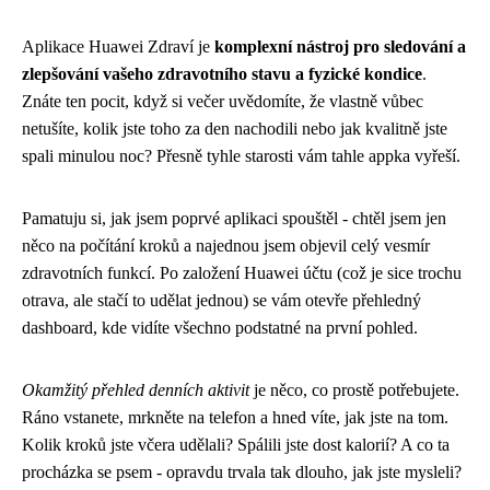
Aplikace Huawei Zdraví je
komplexní nástroj pro sledování a
zlepšování vašeho zdravotního stavu a fyzické kondice
.
Znáte ten pocit, když si večer uvědomíte, že vlastně vůbec
netušíte, kolik jste toho za den nachodili nebo jak kvalitně jste
spali minulou noc? Přesně tyhle starosti vám tahle appka vyřeší.
Pamatuju si, jak jsem poprvé aplikaci spouštěl - chtěl jsem jen
něco na počítání kroků a najednou jsem objevil celý vesmír
zdravotních funkcí. Po založení Huawei účtu (což je sice trochu
otrava, ale stačí to udělat jednou) se vám otevře přehledný
dashboard, kde vidíte všechno podstatné na první pohled.
Okamžitý přehled denních aktivit
je něco, co prostě potřebujete.
Ráno vstanete, mrkněte na telefon a hned víte, jak jste na tom.
Kolik kroků jste včera udělali? Spálili jste dost kalorií? A co ta
procházka se psem - opravdu trvala tak dlouho, jak jste mysleli?