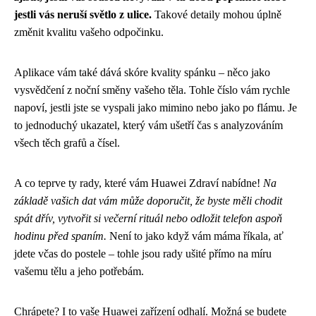
jestli vás neruší světlo z ulice.
Takové detaily mohou úplně
změnit kvalitu vašeho odpočinku.
Aplikace vám také dává skóre kvality spánku – něco jako
vysvědčení z noční směny vašeho těla. Tohle číslo vám rychle
napoví, jestli jste se vyspali jako mimino nebo jako po flámu. Je
to jednoduchý ukazatel, který vám ušetří čas s analyzováním
všech těch grafů a čísel.
A co teprve ty rady, které vám Huawei Zdraví nabídne!
Na
základě vašich dat vám může doporučit, že byste měli chodit
spát dřív, vytvořit si večerní rituál nebo odložit telefon aspoň
hodinu před spaním.
Není to jako když vám máma říkala, ať
jdete včas do postele – tohle jsou rady ušité přímo na míru
vašemu tělu a jeho potřebám.
Chrápete? I to vaše Huawei zařízení odhalí. Možná se budete