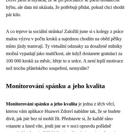
hýbu, ale data mi ukázala, že potřebuji přidat, pokud chci shodit
pár kilo.
A co teprve ta sociální stránka! Založili jsme si s kolegy z práce
malou výzvu v počtu kroků a najednou chodím na oběd pěšky
místo jízdy tramvají. Ty virtuální odznaky za dosažené milníky
možná vypadají jako maličkost, ale když dostanete gratulaci za
100 000 kroků za měsíc, hřeje to u srdce. A není lepší motivace
než trochu přátelského soupeření, nemyslíte?
Monitorování spánku a jeho kvalita
Monitorování spánku a jeho kvalita
je jedna z těch věcí,
kterou vám aplikace Huawei Zdraví nabídne tak, že se budete
divit, jak jste bez ní mohli žít. Představte si, že každé ráno
vstanete a hned víte, jestli jste se v noci opravdu pořádně