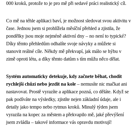
000 kroků, protože to je pro mě při sedavé práci realistický cíl.
Co mě na téhle aplikaci baví, je možnost sledovat svou aktivitu v
čase. Jednou jsem si prohlížela měsíční přehled a zjistila, že
pondělky jsou moje nejméně aktivní dny – no není to typické?
Díky těmto přehledům odhalíte svoje návyky a můžete si
stanovit reálné cíle. Někdy mě překvapí, jak málo se hýbu v
zimě oproti létu, a díky těmto datům s tím můžu něco dělat.
Systém automaticky detekuje, kdy začnete běhat, chodit
rychlejší chůzí nebo jezdit na kole
– nemusíte nic mačkat ani
nastavovat. Prostě vyrazíte a aplikace pozná, co děláte. Když se
pak podíváte na výsledky, zjistíte nejen základní údaje, ale i
detaily jako tempo nebo rytmus kroků. Minulý týden jsem
vyrazila na kopec za městem a překvapilo mě, jaké převýšení
jsem zvládla – takové informace vás opravdu motivují!