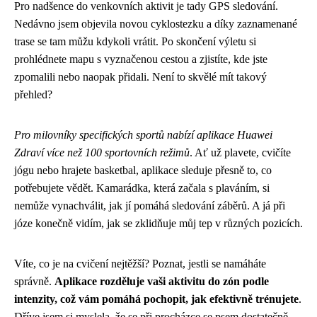
Pro nadšence do venkovních aktivit je tady GPS sledování.
Nedávno jsem objevila novou cyklostezku a díky zaznamenané
trase se tam můžu kdykoli vrátit. Po skončení výletu si
prohlédnete mapu s vyznačenou cestou a zjistíte, kde jste
zpomalili nebo naopak přidali. Není to skvělé mít takový
přehled?
Pro milovníky specifických sportů nabízí aplikace Huawei
Zdraví více než 100 sportovních režimů
. Ať už plavete, cvičíte
jógu nebo hrajete basketbal, aplikace sleduje přesně to, co
potřebujete vědět. Kamarádka, která začala s plaváním, si
nemůže vynachválit, jak jí pomáhá sledování záběrů. A já při
józe konečně vidím, jak se zklidňuje můj tep v různých pozicích.
Víte, co je na cvičení nejtěžší? Poznat, jestli se namáháte
správně.
Aplikace rozděluje vaši aktivitu do zón podle
intenzity, což vám pomáhá pochopit, jak efektivně trénujete
.
Dříve jsem si myslela, že se při procházce se psem dostatečně