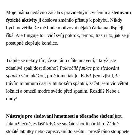
Moje máma nedávno začala s pravidelným cvičením a
sledování
fyzické aktivity
jí doslova změnilo přístup k pohybu. Nikdy
bych nevěřila, že mě bude motivovat nějaká čárka na displeji,
říká. Ale funguje to - vidí svůj pokrok, tempo, trasu i to, jak se jí
postupně zlepšuje kondice.
Trápíte se někdy tím, že se ráno cítíte unavení, i když jste
zdánlivě spali dost dlouho?
Pokročilé funkce pro sledování
spánku
vám ukážou, proč tomu tak je. Když jsem zjistil, že
trávím minimum času v hlubokém spánku, začal jsem víc větrat
ložnici a omezil modré světlo před spaním. Rozdíl? Nebe a
dudy!
Nástroje pro sledování hmotnosti a tělesného složení
jsou
fakt užitečné, zvlášť když se snažíte shodit pár kilo. Žádné
složité tabulky nebo zapisování do sešitu - prostě ráno stoupnete