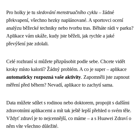
Pro holky je tu
sledování menstruačního cyklu
– žádné
překvapení, všechno hezky naplánované. A sportovci ocení
analýzu běžecké techniky nebo tvorbu tras. Běháte rádi v parku?
Aplikace vám ukáže, kudy jste běželi, jak rychle a jaké
převýšení jste zdolali.
Celé rozhraní si můžete přizpůsobit podle sebe. Chcete vidět
kroky místo kalorií? Žádný problém. A co je super – aplikace
automaticky rozpozná vaše aktivity
. Zapomněli jste zapnout
měření před během? Nevadí, aplikace to zachytí sama.
Data můžete sdílet s rodinou nebo doktorem, propojit s dalšími
zdravotními aplikacemi a mít tak ještě lepší přehled o svém těle.
Vždyť zdraví je to nejcennější, co máme – a s Huawei Zdraví o
něm víte všechno důležité.