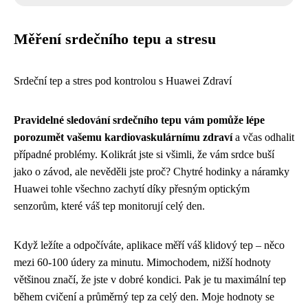
Měření srdečního tepu a stresu
Srdeční tep a stres pod kontrolou s Huawei Zdraví
Pravidelné sledování srdečního tepu vám pomůže lépe
porozumět vašemu kardiovaskulárnímu zdraví
a včas odhalit
případné problémy. Kolikrát jste si všimli, že vám srdce buší
jako o závod, ale nevěděli jste proč? Chytré hodinky a náramky
Huawei tohle všechno zachytí díky přesným optickým
senzorům, které váš tep monitorují celý den.
Když ležíte a odpočíváte, aplikace měří váš klidový tep – něco
mezi 60-100 údery za minutu. Mimochodem, nižší hodnoty
většinou značí, že jste v dobré kondici. Pak je tu maximální tep
během cvičení a průměrný tep za celý den. Moje hodnoty se