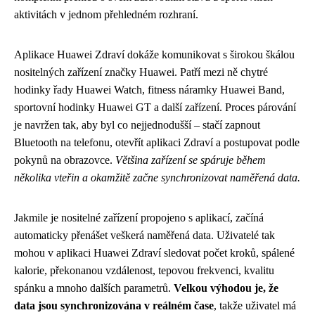
aktivitách v jednom přehledném rozhraní.
Aplikace Huawei Zdraví dokáže komunikovat s širokou škálou
nositelných zařízení značky Huawei. Patří mezi ně chytré
hodinky řady Huawei Watch, fitness náramky Huawei Band,
sportovní hodinky Huawei GT a další zařízení. Proces párování
je navržen tak, aby byl co nejjednodušší – stačí zapnout
Bluetooth na telefonu, otevřít aplikaci Zdraví a postupovat podle
pokynů na obrazovce.
Většina zařízení se spáruje během
několika vteřin a okamžitě začne synchronizovat naměřená data.
Jakmile je nositelné zařízení propojeno s aplikací, začíná
automaticky přenášet veškerá naměřená data. Uživatelé tak
mohou v aplikaci Huawei Zdraví sledovat počet kroků, spálené
kalorie, překonanou vzdálenost, tepovou frekvenci, kvalitu
spánku a mnoho dalších parametrů.
Velkou výhodou je, že
data jsou synchronizována v reálném čase
, takže uživatel má