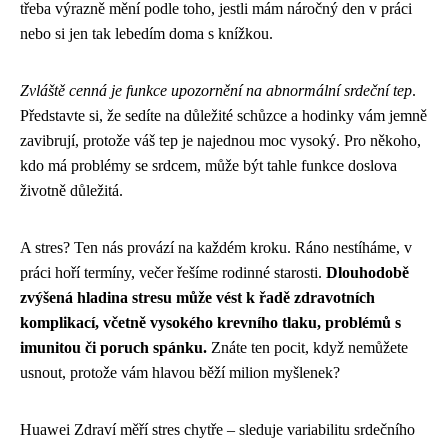
třeba výrazně mění podle toho, jestli mám náročný den v práci
nebo si jen tak lebedím doma s knížkou.
Zvláště cenná je funkce upozornění na abnormální srdeční tep
.
Představte si, že sedíte na důležité schůzce a hodinky vám jemně
zavibrují, protože váš tep je najednou moc vysoký. Pro někoho,
kdo má problémy se srdcem, může být tahle funkce doslova
životně důležitá.
A stres? Ten nás provází na každém kroku. Ráno nestíháme, v
práci hoří termíny, večer řešíme rodinné starosti.
Dlouhodobě
zvýšená hladina stresu může vést k řadě zdravotních
komplikací, včetně vysokého krevního tlaku, problémů s
imunitou či poruch spánku.
Znáte ten pocit, když nemůžete
usnout, protože vám hlavou běží milion myšlenek?
Huawei Zdraví měří stres chytře – sleduje variabilitu srdečního