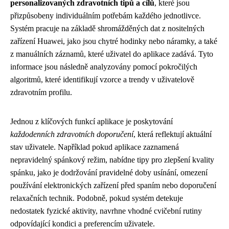
personalizovaných zdravotních tipů a cílů
, které jsou
přizpůsobeny individuálním potřebám každého jednotlivce.
Systém pracuje na základě shromážděných dat z nositelných
zařízení Huawei, jako jsou chytré hodinky nebo náramky, a také
z manuálních záznamů, které uživatel do aplikace zadává. Tyto
informace jsou následně analyzovány pomocí pokročilých
algoritmů, které identifikují vzorce a trendy v uživatelově
zdravotním profilu.
Jednou z klíčových funkcí aplikace je poskytování
každodenních zdravotních doporučení
, která reflektují aktuální
stav uživatele. Například pokud aplikace zaznamená
nepravidelný spánkový režim, nabídne tipy pro zlepšení kvality
spánku, jako je dodržování pravidelné doby usínání, omezení
používání elektronických zařízení před spaním nebo doporučení
relaxačních technik. Podobně, pokud systém detekuje
nedostatek fyzické aktivity, navrhne vhodné cvičební rutiny
odpovídající kondici a preferencím uživatele.