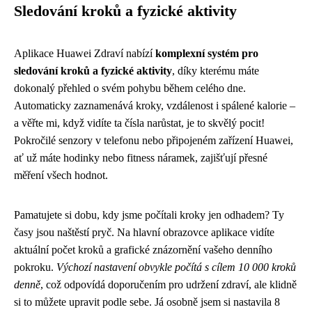
Sledování kroků a fyzické aktivity
Aplikace Huawei Zdraví nabízí
komplexní systém pro
sledování kroků a fyzické aktivity
, díky kterému máte
dokonalý přehled o svém pohybu během celého dne.
Automaticky zaznamenává kroky, vzdálenost i spálené kalorie –
a věřte mi, když vidíte ta čísla narůstat, je to skvělý pocit!
Pokročilé senzory v telefonu nebo připojeném zařízení Huawei,
ať už máte hodinky nebo fitness náramek, zajišťují přesné
měření všech hodnot.
Pamatujete si dobu, kdy jsme počítali kroky jen odhadem? Ty
časy jsou naštěstí pryč. Na hlavní obrazovce aplikace vidíte
aktuální počet kroků a grafické znázornění vašeho denního
pokroku.
Výchozí nastavení obvykle počítá s cílem 10 000 kroků
denně
, což odpovídá doporučením pro udržení zdraví, ale klidně
si to můžete upravit podle sebe. Já osobně jsem si nastavila 8