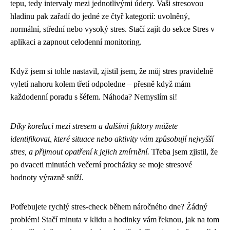
tepu, tedy intervaly mezi jednotlivými údery. Vaši stresovou
hladinu pak zařadí do jedné ze čtyř kategorií: uvolněný,
normální, střední nebo vysoký stres. Stačí zajít do sekce Stres v
aplikaci a zapnout celodenní monitoring.
Když jsem si tohle nastavil, zjistil jsem, že můj stres pravidelně
vyletí nahoru kolem třetí odpoledne – přesně když mám
každodenní poradu s šéfem. Náhoda? Nemyslím si!
Díky korelaci mezi stresem a dalšími faktory můžete
identifikovat, které situace nebo aktivity vám způsobují nejvyšší
stres, a přijmout opatření k jejich zmírnění.
Třeba jsem zjistil, že
po dvaceti minutách večerní procházky se moje stresové
hodnoty výrazně sníží.
Potřebujete rychlý stres-check během náročného dne? Žádný
problém! Stačí minuta v klidu a hodinky vám řeknou, jak na tom