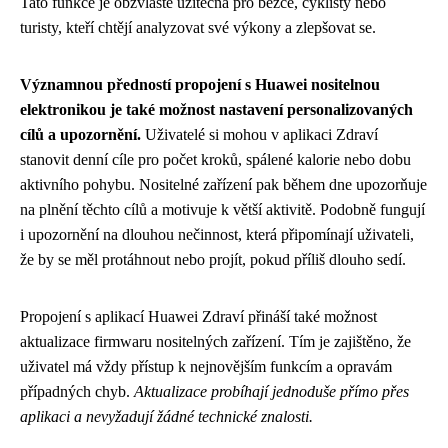
Tato funkce je obzvláště užitečná pro běžce, cyklisty nebo
turisty, kteří chtějí analyzovat své výkony a zlepšovat se.
Významnou předností propojení s Huawei nositelnou
elektronikou je také možnost nastavení personalizovaných
cílů a upozornění.
Uživatelé si mohou v aplikaci Zdraví
stanovit denní cíle pro počet kroků, spálené kalorie nebo dobu
aktivního pohybu. Nositelné zařízení pak během dne upozorňuje
na plnění těchto cílů a motivuje k větší aktivitě. Podobně fungují
i upozornění na dlouhou nečinnost, která připomínají uživateli,
že by se měl protáhnout nebo projít, pokud příliš dlouho sedí.
Propojení s aplikací Huawei Zdraví přináší také možnost
aktualizace firmwaru nositelných zařízení. Tím je zajištěno, že
uživatel má vždy přístup k nejnovějším funkcím a opravám
případných chyb.
Aktualizace probíhají jednoduše přímo přes
aplikaci a nevyžadují žádné technické znalosti.