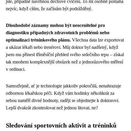
jste, případně navrhnou dechové cvičení. To mi osobně pomáhá
nejvíc, když cítím, že začínám být podrážděný.
Dlouhodobé záznamy mohou být neocenitelné pro
diagnostiku případných zdravotních problémů nebo
optimalizaci tréninkového plánu.
Všechna data lze exportovat
a ukázat lékaři nebo trenérovi. Můj doktor byl nadšený, když
jsem mu přinesl tříměsíční přehled svého srdečního tepu – získal
tak mnohem komplexnější obrázek než z jednorázového měření
v ordinaci.
Samozřejmě, ať je technologie jakkoliv pokročilá, nenahrazuje
odbornou lékařskou péči. Když vám hodinky několikrát za
sebou naměří divné hodnoty, raději se objednejte k doktorovi.
Lepší dvakrát zkontrolovat než jednou litovat, ne?
Sledování sportovních aktivit a tréninků