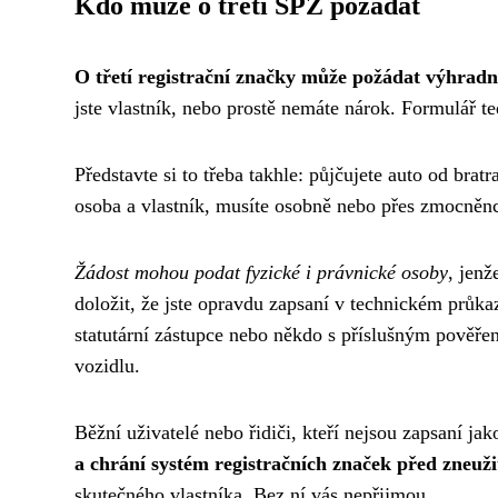
Kdo může o třetí SPZ požádat
O třetí registrační značky může požádat výhradně
jste vlastník, nebo prostě nemáte nárok. Formulář te
Představte si to třeba takhle: půjčujete auto od brat
osoba a vlastník, musíte osobně nebo přes zmocněn
Žádost mohou podat fyzické i právnické osoby
, jenž
doložit, že jste opravdu zapsaní v technickém průka
statutární zástupce nebo někdo s příslušným pověře
vozidlu.
Běžní uživatelé nebo řidiči, kteří nejsou zapsaní ja
a chrání systém registračních značek před zneuž
skutečného vlastníka. Bez ní vás nepřijmou.