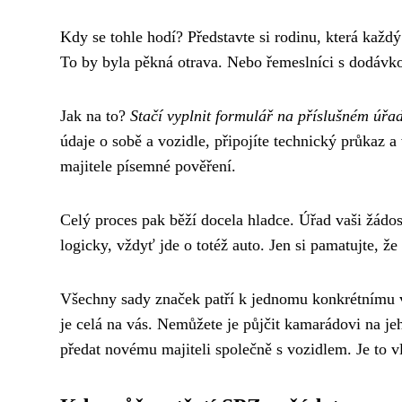
Kdy se tohle hodí? Představte si rodinu, která každ
To by byla pěkná otrava. Nebo řemeslníci s dodávkou
Jak na to?
Stačí vyplnit formulář na příslušném úřa
údaje o sobě a vozidle, připojíte technický průkaz a
majitele písemné pověření.
Celý proces pak běží docela hladce. Úřad vaši žádo
logicky, vždyť jde o totéž auto. Jen si pamatujte, 
Všechny sady značek patří k jednomu konkrétnímu 
je celá na vás. Nemůžete je půjčit kamarádovi na j
předat novému majiteli společně s vozidlem. Je to vl