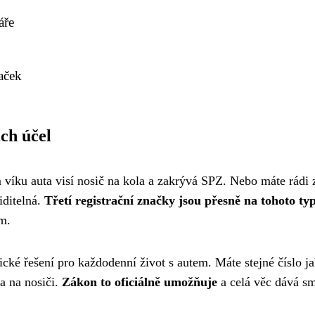
áře
naček
ich účel
m víku auta visí nosič na kola a zakrývá SPZ. Nebo máte rádi 
iditelná.
Třetí registrační značky jsou přesně na tohoto ty
m.
cké řešení pro každodenní život s autem. Máte stejné číslo ja
a na nosiči.
Zákon to oficiálně umožňuje
a celá věc dává smy