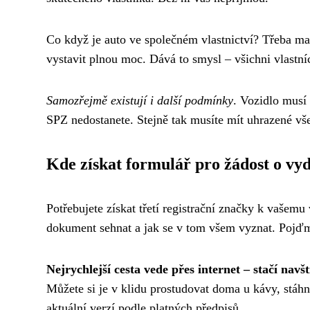
Co když je auto ve společném vlastnictví? Třeba ma
vystavit plnou moc. Dává to smysl – všichni vlastníc
Samozřejmě existují i další podmínky
. Vozidlo musí
SPZ nedostanete. Stejně tak musíte mít uhrazené vš
Kde získat formulář pro žádost o vy
Potřebujete získat třetí registrační značky k vašemu
dokument sehnat a jak se v tom všem vyznat. Pojďme
Nejrychlejší cesta vede přes internet – stačí nav
Můžete si je v klidu prostudovat doma u kávy, stáhno
aktuální verzí podle platných předpisů.