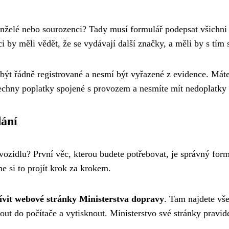
nželé nebo sourozenci? Tady musí formulář podepsat všichni s
i by měli vědět, že se vydávají další značky, a měli by s tím 
 být řádně registrované a nesmí být vyřazené z evidence. Mát
echny poplatky spojené s provozem a nesmíte mít nedoplatky v
dání
 vozidlu? První věc, kterou budete potřebovat, je správný for
 si to projít krok za krokem.
štívit webové stránky Ministerstva dopravy
. Tam najdete vš
ut do počítače a vytisknout. Ministerstvo své stránky pravidel