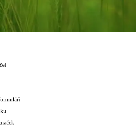
čel
formuláři
oku
 značek