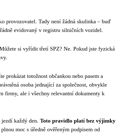
ako provozovatel. Tady není žádná skulinka – buď
řádně evidovaný v registru silničních vozidel.
 Můžete si vyřídit třetí SPZ? Ne. Pokud jste fyzická
avy.
síte prokázat totožnost občankou nebo pasem a
právněná osoba jednající za společnost, obvykle
m firmy, ale i všechny relevantní dokumenty k
m jezdí každý den.
Toto pravidlo platí bez výjimky
ete plnou moc s úředně ověřeným podpisem od