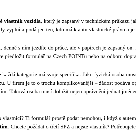
 vlastník vozidla
, který je zapsaný v technickém průkazu j
dy vyplní a podá jen ten, kdo má k autu vlastnické právo a je 
ra, denně s ním jezdíte do práce, ale v papírech je zapsaný on.
ce předložit formulář na Czech POINTu nebo na odboru dopr
e každá kategorie má svoje specifika. Jako fyzická osoba mu
zu. U firem je to o trochu komplikovanější – žádost podává o
ním. Taková osoba musí doložit nejen oprávnění jednat jméne
ko vlastníci? Ti formulář prostě podat nemohou, i když s aute
itím
. Chcete požádat o třetí SPZ a nejste vlastník? Potřebuj