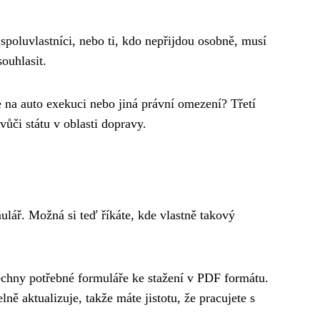
poluvlastníci, nebo ti, kdo nepřijdou osobně, musí
souhlasit.
e na auto exekuci nebo jiná právní omezení? Třetí
ůči státu v oblasti dopravy.
mulář. Možná si teď říkáte, kde vlastně takový
echny potřebné formuláře ke stažení v PDF formátu.
ně aktualizuje, takže máte jistotu, že pracujete s