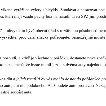
ý víkend vyráží na výlety s bicykly. Sundávat a nasazovat nos
, kteří mají vzadu pevný box na nářadí. Třetí SPZ jim prostě
dě
– obvykle to bývá obecní úřad s rozšířenou působností nebo
 vysvětlíte, proč další značky potřebujete. Samozřejmě musíte
st posoudí, a když je všechno v pořádku, dostanete nové znač
že to neznamená, že byste mohli jezdit s dvěma auty najednou 
vozidlu a
jejich zneužití by vás mohlo dostat do pořádných p
eho auto, ani nic podobného. A až budete auto prodávat? Neza
astně součást auta.