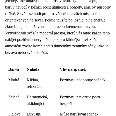
jemnější meruňkovou nebo broskvovou. Tyto teplé a příjemné
barvy navodí v ložnici pocit útulnosti a pohody, aniž by působily
rušivě. Skvěle se hodí pro prosvětlení tmavších místností
orientovaných na sever. Pokud toužíte po ložnici plné energie,
zkombinujte oranžovou s bílou nebo krémovou barvou.
Vytvoříte tak svěží a moderní prostor, který vás bude každé ráno
nabíjet pozitivní energií. Naopak pro klidnější a relaxační
atmosféru zvolte kombinaci s tlumenými zemitými tóny, jako je
béžová nebo světle hnědá.
Barva
Nálada
Vliv na spánek
Modrá
Klidná,
Pozitivní, podporuje spánek
relaxační
Zelená
Harmonická,
Pozitivní, navozuje pocit
uklidňující
bezpečí
Fialová
Luxusní,
Může narušovat spánek,