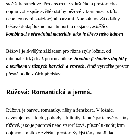
sytější karamelové. Pro dosažení vzdušného a prostorného
dojmu volte spíše světlé odstíny béžové v kombinaci s bílou
nebo jemnými pastelovými barvami. Naopak tmavší odstíny
béžové dodají ložnici na útulnosti a eleganci,
zvláště v
kombinaci s přírodními materiály, jako je dřevo nebo kámen
.
Béžová je skvělým základem pro různé styly ložnic, od
minimalistických až po romantické.
Snadno ji sladíte s doplňky
a textiliemi v různých barvách a vzorech
, čímž vytvoříte prostor
přesně podle vašich představ.
Růžová: Romantická a jemná.
Růžová je barvou romantiky, něhy a ženskosti. V ložnici
navozuje pocit klidu, pohody a intimity. Jemné pastelové odstíny
růžové, jako je pudrová nebo starorůžová, působí uklidňujícím
dojmem a opticky zvětšují prostor. Sytější tóny, například