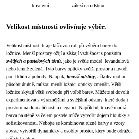
kreativní
záleží na odstínu
Velikost místnosti ovlivňuje výběr.
Velikost místnosti hraje klíčovou roli při výběru barev do
ložnice. Menší prostory ožijí a získají vzdušnost s použitím
světlých a pastelových tónů
, jako je světle modrá, levandulová
nebo jemně zelená. Tyto barvy opticky zvětší prostor a navodí
pocit klidu a pohody. Naopak,
tmavší odstíny
, ačkoliv mohou
působit útulně, můžou menší ložnici opticky zmenšit. Větší
ložnice skýtají větší svobodu při volbě barev. Můžete si dovolit
experimentovat s výraznějšími a sytějšími odstíny, které dodají
prostoru na dramatičnosti a eleganci. Například, tmavě modrá
barva na stěně za čelem postele může vytvořit dojem hloubky a
sofistikovanosti. Nebojte se kombinovat různé barvy a vzory,
abyste vytvořili dynamický a osobitý prostor, který bude odrážet
váš styl a vkus.