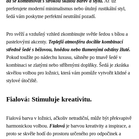
dá se kombinovat s širokou škálou barev a stylů.
Ať už
preferujete moderní minimalismus nebo útulný rustikální styl,
šedá vám poskytne perfektní neutrální pozadí.
Pro svěží a vzdušný vzhled zkombinujte světle šedou s bílou a
pastelovými akcenty.
Teplejší atmosféru docílíte kombinací
středně šedé s béžovou, hnědou nebo tlumenými odstíny žluté.
Pokud toužíte po nádechu luxusu, sáhněte po tmavě šedé v
kombinaci se zlatými nebo stříbrnými doplňky. Šedá je zkrátka
skvělou volbou pro ložnici, která vám pomůže vytvořit klidné a
stylové útočiště.
Fialová: Stimuluje kreativitu.
Fialová barva v ložnici, ačkoliv netradiční, může být překvapivě
harmonickou volbou.
Fialová
je barvou kreativity a inspirace, a
proto se skvěle hodí do prostoru určeného pro odpočinek a