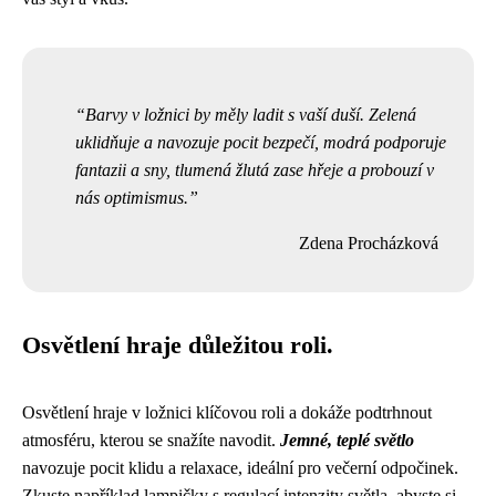
Barvy v ložnici by měly ladit s vaší duší. Zelená
uklidňuje a navozuje pocit bezpečí, modrá podporuje
fantazii a sny, tlumená žlutá zase hřeje a probouzí v
nás optimismus.
Zdena Procházková
Osvětlení hraje důležitou roli.
Osvětlení hraje v ložnici klíčovou roli a dokáže podtrhnout
atmosféru, kterou se snažíte navodit.
Jemné, teplé světlo
navozuje pocit klidu a relaxace, ideální pro večerní odpočinek.
Zkuste například lampičky s regulací intenzity světla, abyste si