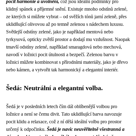
pocit harmonie a uvolnění,
což jsou ideální podmínky pro
klidný spánek a příjemné snění. Existuje mnoho odstínů zelené,
ze kterých si můžete vybrat – od svěžích tónů jarní zeleně, přes
uklidňující olivovou až po temně zelenou s nádechem luxusu.
Světlejší odstíny zelené, jako je například mentová nebo
tyrkysová, opticky zvětší prostor a dodají mu vzdušnost. Naopak
tmavší odstíny zelené, například smaragdová nebo mechová,
navodí v ložnici pocit útulnosti a bezpečí. Zelenou barvu v
ložnici můžete kombinovat s přírodními materiály, jako je dřevo
nebo kámen, a vytvořit tak harmonický a elegantní interiér.
Šedá: Neutrální a elegantní volba.
Šedá je v posledních letech čím dál oblíbenější volbou pro
ložnice a není se čemu divit. Tato uklidňující barva navozuje
pocit klidu a relaxace, což z ní dělá ideální volbu pro prostor
určený k odpočinku.
Šedá je navíc neuvěřitelně všestranná a