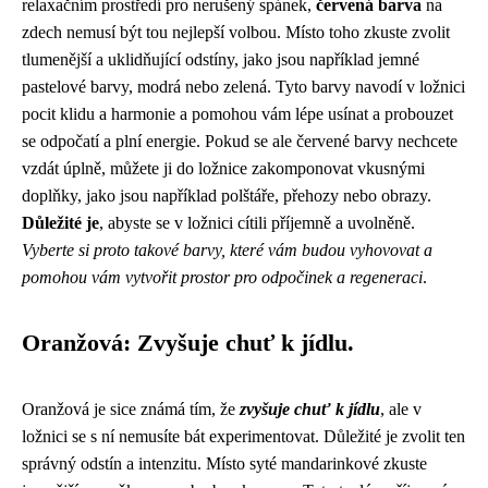
relaxačním prostředí pro nerušený spánek,
červená barva
na
zdech nemusí být tou nejlepší volbou. Místo toho zkuste zvolit
tlumenější a uklidňující odstíny, jako jsou například jemné
pastelové barvy, modrá nebo zelená. Tyto barvy navodí v ložnici
pocit klidu a harmonie a pomohou vám lépe usínat a probouzet
se odpočatí a plní energie. Pokud se ale červené barvy nechcete
vzdát úplně, můžete ji do ložnice zakomponovat vkusnými
doplňky, jako jsou například polštáře, přehozy nebo obrazy.
Důležité je
, abyste se v ložnici cítili příjemně a uvolněně.
Vyberte si proto takové barvy, které vám budou vyhovovat a
pomohou vám vytvořit prostor pro odpočinek a regeneraci
.
Oranžová: Zvyšuje chuť k jídlu.
Oranžová je sice známá tím, že
zvyšuje chuť k jídlu
, ale v
ložnici se s ní nemusíte bát experimentovat. Důležité je zvolit ten
správný odstín a intenzitu. Místo syté mandarinkové zkuste