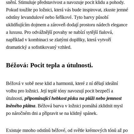
snění. Stimuluje představivost a navozuje pocit klidu a pohody.
Pokud toužíte po ložnici, která vás bude inspirovat, zkuste jemné
odstíny levandulové nebo šeříkové. Tyto barvy působí
uklidňujícím dojmem a zároveň dodají prostoru nádech elegance
a luxusu. Pro odvážnější povahy se nabízí sytější fialová,
například v kombinaci se zlatými doplňky, která vytvoří
dramatický a sofistikovaný vzhled.
Béžová: Pocit tepla a útulnosti.
Béžová v sobě nese klid a harmonii, které z ní dělají ideální
volbu pro ložnici. Její teplé tóny navozují pocit bezpečí a
útulnosti,
připomínající hebkost písku na pláži nebo jemnost
lněného plátna
. Béžová barva v ložnici pomáhá zklidnit mysl
po náročném dni a připravit se na klidný spánek.
Existuje mnoho odstínů béžové, od světle krémových tónů až po