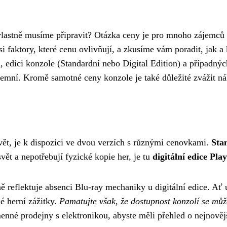
j vlastně musíme připravit? Otázka ceny je pro mnoho zájemců
i faktory, které cenu ovlivňují, a zkusíme vám poradit, jak a
ci, edici konzole (Standardní nebo Digital Edition) a případný
emní. Kromě samotné ceny konzole je také důležité zvážit nák
svět, je k dispozici ve dvou verzích s různými cenovkami.
Sta
svět a nepotřebují fyzické kopie her, je tu
digitální edice Pla
reflektuje absenci Blu-ray mechaniky u digitální edice. Ať u
é herní zážitky.
Pamatujte však, že dostupnost konzolí se může 
né prodejny s elektronikou, abyste měli přehled o nejnověj