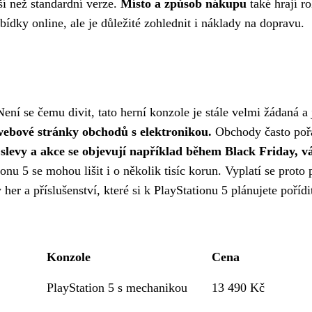
ší než standardní verze.
Místo a způsob nákupu
také hrají r
ídky online, ale je důležité zohlednit i náklady na dopravu.
ní se čemu divit, tato herní konzole je stále velmi žádaná a 
 webové stránky obchodů s elektronikou.
Obchody často pořá
slevy a akce se objevují například během Black Friday, v
nu 5 se mohou lišit i o několik tisíc korun. Vyplatí se prot
r a příslušenství, které si k PlayStationu 5 plánujete pořídit
Konzole
Cena
PlayStation 5 s mechanikou
13 490 Kč