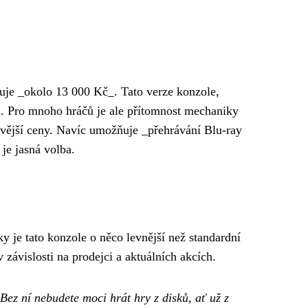
buje _okolo 13 000 Kč_. Tato verze konzole,
ku. Pro mnoho hráčů je ale přítomnost mechaniky
nivější ceny. Navíc umožňuje _přehrávání Blu-ray
je jasná volba.
ky je tato konzole o něco levnější než standardní
 v závislosti na prodejci a aktuálních akcích.
Bez ní nebudete moci hrát hry z disků, ať už z