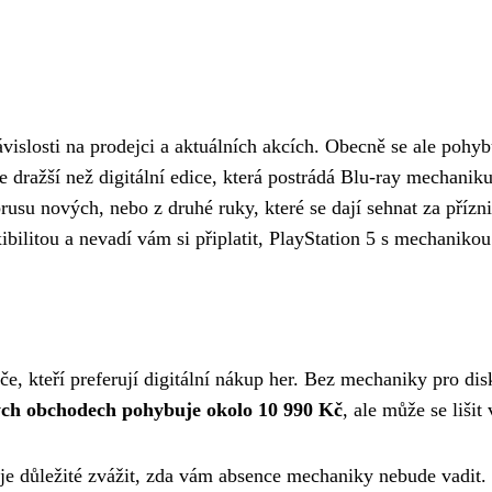
vislosti na prodejci a aktuálních akcích. Obecně se ale pohy
je dražší než digitální edice, která postrádá Blu-ray mechani
brusu nových, nebo z druhé ruky, které se dají sehnat za příz
bilitou a nevadí vám si připlatit, PlayStation 5 s mechanikou 
áče, kteří preferují digitální nákup her. Bez mechaniky pro dis
kých obchodech pohybuje okolo 10 990 Kč
, ale může se lišit
, je důležité zvážit, zda vám absence mechaniky nebude vadit.