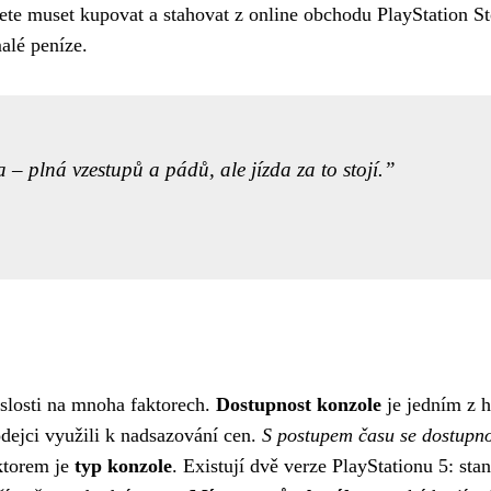
te muset kupovat a stahovat z online obchodu PlayStation S
alé peníze.
– plná vzestupů a pádů, ale jízda za to stojí.
islosti na mnoha faktorech.
Dostupnost konzole
je jedním z h
dejci využili k nadsazování cen.
S postupem času se dostupnost
ktorem je
typ konzole
. Existují dvě verze PlayStationu 5: sta