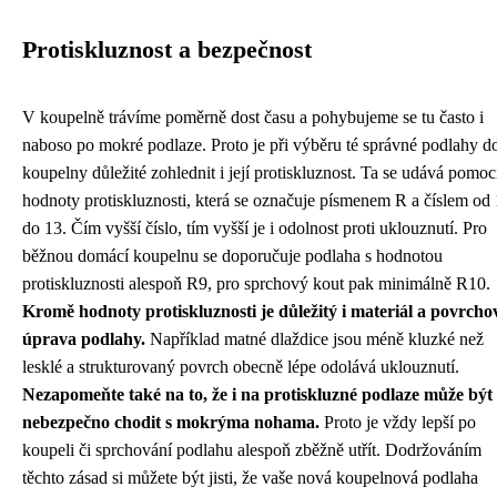
Protiskluznost a bezpečnost
V koupelně trávíme poměrně dost času a pohybujeme se tu často i
naboso po mokré podlaze. Proto je při výběru té správné podlahy d
koupelny důležité zohlednit i její protiskluznost. Ta se udává pomoc
hodnoty protiskluznosti, která se označuje písmenem R a číslem od 
do 13. Čím vyšší číslo, tím vyšší je i odolnost proti uklouznutí. Pro
běžnou domácí koupelnu se doporučuje podlaha s hodnotou
protiskluznosti alespoň R9, pro sprchový kout pak minimálně R10.
Kromě hodnoty protiskluznosti je důležitý i materiál a povrcho
úprava podlahy.
Například matné dlaždice jsou méně kluzké než
lesklé a strukturovaný povrch obecně lépe odolává uklouznutí.
Nezapomeňte také na to, že i na protiskluzné podlaze může být
nebezpečno chodit s mokrýma nohama.
Proto je vždy lepší po
koupeli či sprchování podlahu alespoň zběžně utřít. Dodržováním
těchto zásad si můžete být jisti, že vaše nová koupelnová podlaha