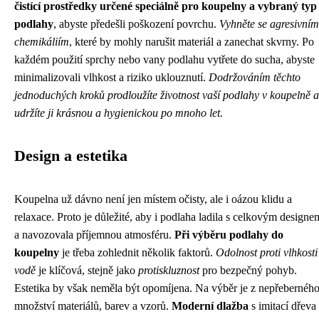
čistící prostředky určené speciálně pro koupelny a vybraný typ
podlahy
, abyste předešli poškození povrchu.
Vyhněte se agresivním
chemikáliím
, které by mohly narušit materiál a zanechat skvrny. Po
každém použití sprchy nebo vany podlahu vytřete do sucha, abyste
minimalizovali vlhkost a riziko uklouznutí.
Dodržováním těchto
jednoduchých kroků prodloužíte životnost vaší podlahy v koupelně a
udržíte ji krásnou a hygienickou po mnoho let.
Design a estetika
Koupelna už dávno není jen místem očisty, ale i oázou klidu a
relaxace. Proto je důležité, aby i podlaha ladila s celkovým designe
a navozovala příjemnou atmosféru.
Při výběru podlahy do
koupelny
je třeba zohlednit několik faktorů.
Odolnost proti vlhkosti
vodě
je klíčová, stejně jako
protiskluznost
pro bezpečný pohyb.
Estetika by však neměla být opomíjena. Na výběr je z nepřebernéh
množství materiálů, barev a vzorů.
Moderní dlažba
s imitací dřeva