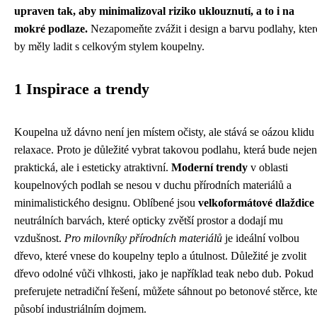
upraven tak, aby minimalizoval riziko uklouznutí, a to i na
mokré podlaze.
Nezapomeňte zvážit i design a barvu podlahy, kter
by měly ladit s celkovým stylem koupelny.
1 Inspirace a trendy
Koupelna už dávno není jen místem očisty, ale stává se oázou klidu
relaxace. Proto je důležité vybrat takovou podlahu, která bude nejen
praktická, ale i esteticky atraktivní.
Moderní trendy
v oblasti
koupelnových podlah se nesou v duchu přírodních materiálů a
minimalistického designu. Oblíbené jsou
velkoformátové dlaždice
neutrálních barvách, které opticky zvětší prostor a dodají mu
vzdušnost.
Pro milovníky přírodních materiálů
je ideální volbou
dřevo, které vnese do koupelny teplo a útulnost. Důležité je zvolit
dřevo odolné vůči vlhkosti, jako je například teak nebo dub. Pokud
preferujete netradiční řešení, můžete sáhnout po betonové stěrce, kt
působí industriálním dojmem.