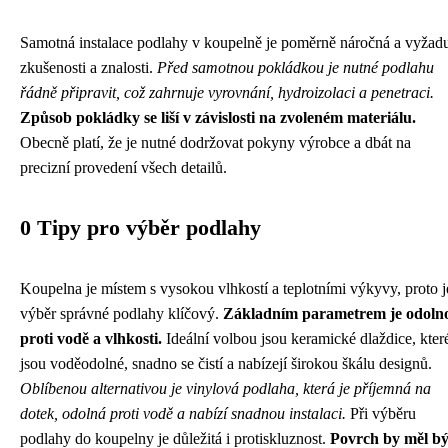
Samotná instalace podlahy v koupelně je poměrně náročná a vyžad
zkušenosti a znalosti.
Před samotnou pokládkou je nutné podlahu
řádně připravit, což zahrnuje vyrovnání, hydroizolaci a penetraci.
Způsob pokládky se liší v závislosti na zvoleném materiálu.
Obecně platí, že je nutné dodržovat pokyny výrobce a dbát na
precizní provedení všech detailů.
0 Tipy pro výběr podlahy
Koupelna je místem s vysokou vlhkostí a teplotními výkyvy, proto j
výběr správné podlahy klíčový.
Základním parametrem je odolno
proti vodě a vlhkosti.
Ideální volbou jsou keramické dlaždice, kter
jsou voděodolné, snadno se čistí a nabízejí širokou škálu designů.
Oblíbenou alternativou je vinylová podlaha, která je příjemná na
dotek, odolná proti vodě a nabízí snadnou instalaci.
Při výběru
podlahy do koupelny je důležitá i protiskluznost.
Povrch by měl bý