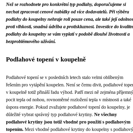
Než se rozhodnete pro konkrétní typ podlahy, doporučujeme si
nechat zpracovat cenové nabídky od více dodavatelů.
Při výběru
podlahy do koupelny nehraje roli pouze cena, ale také její odolnos
proti vlhkosti, snadná údržba a protiskluznost.
Investice do kvalitn
podlahy do koupelny se vám vyplatí v podobě dlouhé životnosti a
bezproblémového užívání.
Podlahové topení v koupelně
Podlahové topení se v posledních letech stalo velmi oblíbeným
řešením pro vytápění koupelen. Není se čemu divit, podlahové tope
v koupelně totiž přináší řadu výhod. Patří mezi ně zejména příjemn
pocit tepla od nohou, rovnoměrné rozložení tepla v místnosti a také
úspora energie. Pokud zvažujete podlahové topení do koupelny, je
důležité vybrat správný typ podlahové krytiny.
Ne všechny
podlahové krytiny jsou totiž vhodné pro použití s podlahovým
topením.
Mezi vhodné podlahové krytiny do koupelny s podlahov