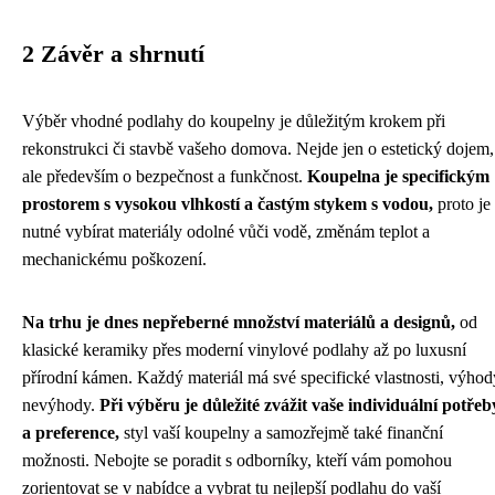
2 Závěr a shrnutí
Výběr vhodné podlahy do koupelny je důležitým krokem při
rekonstrukci či stavbě vašeho domova. Nejde jen o estetický dojem,
ale především o bezpečnost a funkčnost.
Koupelna je specifickým
prostorem s vysokou vlhkostí a častým stykem s vodou,
proto je
nutné vybírat materiály odolné vůči vodě, změnám teplot a
mechanickému poškození.
Na trhu je dnes nepřeberné množství materiálů a designů,
od
klasické keramiky přes moderní vinylové podlahy až po luxusní
přírodní kámen. Každý materiál má své specifické vlastnosti, výhod
nevýhody.
Při výběru je důležité zvážit vaše individuální potřeb
a preference,
styl vaší koupelny a samozřejmě také finanční
možnosti. Nebojte se poradit s odborníky, kteří vám pomohou
zorientovat se v nabídce a vybrat tu nejlepší podlahu do vaší