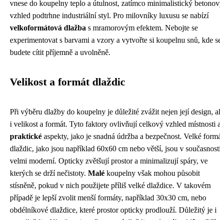
vnese do koupelny teplo a útulnost, zatímco minimalistický betono
vzhled podtrhne industriální styl. Pro milovníky luxusu se nabízí
velkoformátová dlažba
s mramorovým efektem. Nebojte se
experimentovat s barvami a vzory a vytvořte si koupelnu snů, kde s
budete cítit příjemně a uvolněně.
Velikost a formát dlaždic
Při výběru dlažby do koupelny je důležité zvážit nejen její design, a
i velikost a formát. Tyto faktory ovlivňují celkový vzhled místnosti 
praktické
aspekty, jako je snadná údržba a bezpečnost. Velké form
dlaždic, jako jsou například 60x60 cm nebo větší, jsou v současnost
velmi moderní. Opticky zvětšují prostor a minimalizují spáry, ve
kterých se drží nečistoty.
Malé
koupelny však mohou působit
stísněně, pokud v nich použijete příliš velké dlaždice. V takovém
případě je lepší zvolit menší formáty, například 30x30 cm, nebo
obdélníkové dlaždice, které prostor opticky prodlouží. Důležitý je i