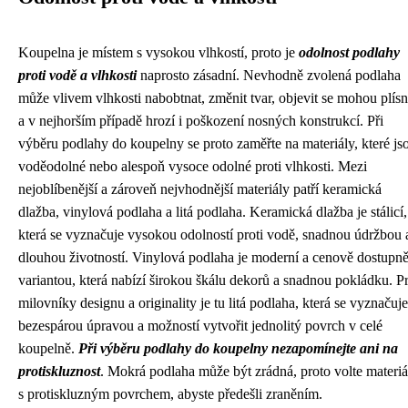
Koupelna je místem s vysokou vlhkostí, proto je
odolnost podlahy
proti vodě a vlhkosti
naprosto zásadní. Nevhodně zvolená podlaha
může vlivem vlhkosti nabobtnat, změnit tvar, objevit se mohou plís
a v nejhorším případě hrozí i poškození nosných konstrukcí. Při
výběru podlahy do koupelny se proto zaměřte na materiály, které js
voděodolné nebo alespoň vysoce odolné proti vlhkosti. Mezi
nejoblíbenější a zároveň nejvhodnější materiály patří keramická
dlažba, vinylová podlaha a litá podlaha. Keramická dlažba je stálicí,
která se vyznačuje vysokou odolností proti vodě, snadnou údržbou 
dlouhou životností. Vinylová podlaha je moderní a cenově dostupně
variantou, která nabízí širokou škálu dekorů a snadnou pokládku. P
milovníky designu a originality je tu litá podlaha, která se vyznačuje
bezespárou úpravou a možností vytvořit jednolitý povrch v celé
koupelně.
Při výběru podlahy do koupelny nezapomínejte ani na
protiskluznost
. Mokrá podlaha může být zrádná, proto volte materiá
s protiskluzným povrchem, abyste předešli zraněním.