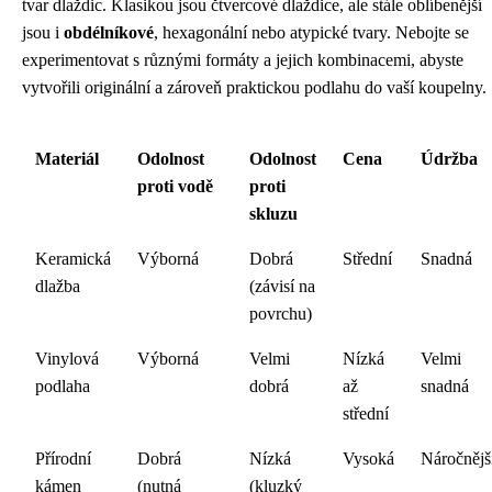
tvar dlaždic. Klasikou jsou čtvercové dlaždice, ale stále oblíbenější
jsou i
obdélníkové
, hexagonální nebo atypické tvary. Nebojte se
experimentovat s různými formáty a jejich kombinacemi, abyste
vytvořili originální a zároveň praktickou podlahu do vaší koupelny.
Materiál
Odolnost
Odolnost
Cena
Údržba
proti vodě
proti
skluzu
Keramická
Výborná
Dobrá
Střední
Snadná
dlažba
(závisí na
povrchu)
Vinylová
Výborná
Velmi
Nízká
Velmi
podlaha
dobrá
až
snadná
střední
Přírodní
Dobrá
Nízká
Vysoká
Náročnějš
kámen
(nutná
(kluzký