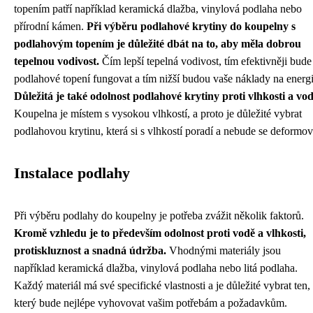
topením patří například keramická dlažba, vinylová podlaha nebo
přírodní kámen.
Při výběru podlahové krytiny do koupelny s
podlahovým topením je důležité dbát na to, aby měla dobrou
tepelnou vodivost.
Čím lepší tepelná vodivost, tím efektivněji bude
podlahové topení fungovat a tím nižší budou vaše náklady na energi
Důležitá je také odolnost podlahové krytiny proti vlhkosti a vod
Koupelna je místem s vysokou vlhkostí, a proto je důležité vybrat
podlahovou krytinu, která si s vlhkostí poradí a nebude se deformov
Instalace podlahy
Při výběru podlahy do koupelny je potřeba zvážit několik faktorů.
Kromě vzhledu je to především odolnost proti vodě a vlhkosti,
protiskluznost a snadná údržba.
Vhodnými materiály jsou
například keramická dlažba, vinylová podlaha nebo litá podlaha.
Každý materiál má své specifické vlastnosti a je důležité vybrat ten,
který bude nejlépe vyhovovat vašim potřebám a požadavkům.