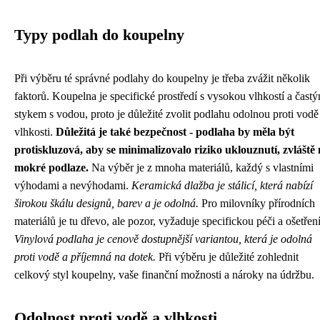
Typy podlah do koupelny
Při výběru té správné podlahy do koupelny je třeba zvážit několik
faktorů. Koupelna je specifické prostředí s vysokou vlhkostí a čast
stykem s vodou, proto je důležité zvolit podlahu odolnou proti vodě
vlhkosti.
Důležitá je také bezpečnost - podlaha by měla být
protiskluzová, aby se minimalizovalo riziko uklouznutí, zvláště
mokré podlaze.
Na výběr je z mnoha materiálů, každý s vlastními
výhodami a nevýhodami.
Keramická dlažba je stálicí, která nabízí
širokou škálu designů, barev a je odolná.
Pro milovníky přírodních
materiálů je tu dřevo, ale pozor, vyžaduje specifickou péči a ošetření
Vinylová podlaha je cenově dostupnější variantou, která je odolná
proti vodě a příjemná na dotek.
Při výběru je důležité zohlednit
celkový styl koupelny, vaše finanční možnosti a nároky na údržbu.
Odolnost proti vodě a vlhkosti