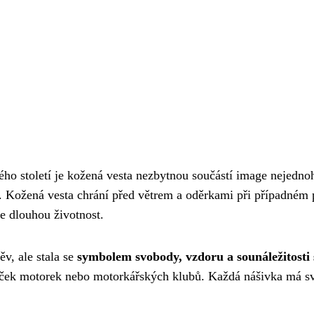
ého století je kožená vesta nezbytnou součástí image nejedno
. Kožená vesta chrání před větrem a oděrkami při případném 
e dlouhou životnost.
ěv, ale stala se
symbolem svobody, vzdoru a sounáležitost
aček motorek nebo motorkářských klubů. Každá nášivka má svů