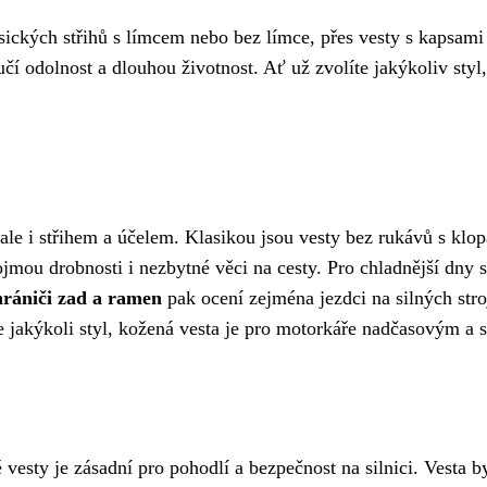
sických střihů s límcem nebo bez límce, přes vesty s kapsami
ručí odolnost a dlouhou životnost. Ať už zvolíte jakýkoliv st
 ale i střihem a účelem. Klasikou jsou vesty bez rukávů s kl
jmou drobnosti i nezbytné věci na cesty. Pro chladnější dny s
hrániči zad a ramen
pak ocení zejména jezdci na silných stroj
te jakýkoli styl, kožená vesta je pro motorkáře nadčasovým a
vesty je zásadní pro pohodlí a bezpečnost na silnici. Vesta by 