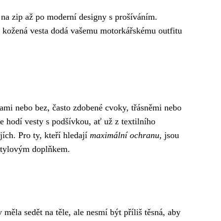
 na zip až po moderní designy s prošíváním.
yl, kožená vesta dodá vašemu motorkářskému outfitu
opami nebo bez, často zdobené cvoky, třásněmi nebo
e hodí vesty s podšívkou, ať už z textilního
ích. Pro ty, kteří hledají
maximální ochranu
, jsou
 stylovým doplňkem.
měla sedět na těle, ale nesmí být příliš těsná, aby