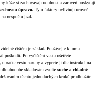
uhy kůže si zachovávají odolnost a zároveň poskytují
ovrchovou úpravu.
Tyto faktory ovlivňují úroveň
u na nespočtu jízd.
videlné čištění je základ. Používejte k tomu
l poškodit. Po vyčištění vestu ošetřete
braťte vestu naruby a vyperte ji dle instrukcí na
ro dlouhodobé skladování zvolte
suché a chladné
Dodržováním těchto jednoduchých kroků prodloužíte