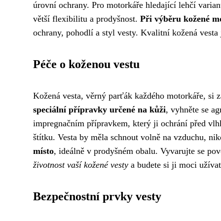
úrovní ochrany. Pro motorkáře hledající lehčí varian
větší flexibilitu a prodyšnost.
Při výběru kožené mo
ochrany, pohodlí a styl vesty. Kvalitní kožená vesta 
Péče o koženou vestu
Kožená vesta, věrný parťák každého motorkáře, si za
speciální přípravky určené na kůži
, vyhněte se a
impregnačním přípravkem, který ji ochrání před vlhk
štítku. Vesta by měla schnout volně na vzduchu, ni
místo
, ideálně v prodyšném obalu. Vyvarujte se po
životnost vaší kožené vesty
a budete si ji moci užíva
Bezpečnostní prvky vesty