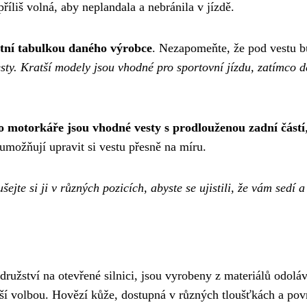
liš volná, aby neplandala a nebránila v jízdě.
stní tabulkou daného výrobce
. Nezapomeňte, že pod vestu bud
esty. Kratší modely jsou vhodné pro sportovní jízdu, zatímco de
o motorkáře jsou vhodné vesty s prodlouženou zadní částí
 umožňují upravit si vestu přesně na míru.
šejte si ji v různých pozicích, abyste se ujistili, že vám sedí
ružství na otevřené silnici, jsou vyrobeny z materiálů odo
ější volbou. Hovězí kůže, dostupná v různých tloušťkách a po