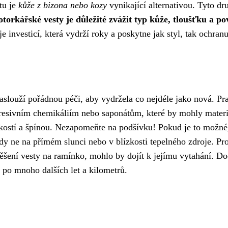
tu je
kůže z bizona nebo kozy
vynikající alternativou. Tyto dr
torkářské vesty je důležité zvážit typ kůže, tloušťku a p
je investicí, která vydrží roky a poskytne jak styl, tak ochran
slouží pořádnou péči, aby vydržela co nejdéle jako nová. Pra
gresivním chemikáliím nebo saponátům, které by mohly materiá
ostí a špínou. Nezapomeňte na podšívku! Pokud je to možné, o
kdy ne na přímém slunci nebo v blízkosti tepelného zdroje. P
věšení vesty na ramínko, mohlo by dojít k jejímu vytahání. 
t po mnoho dalších let a kilometrů.