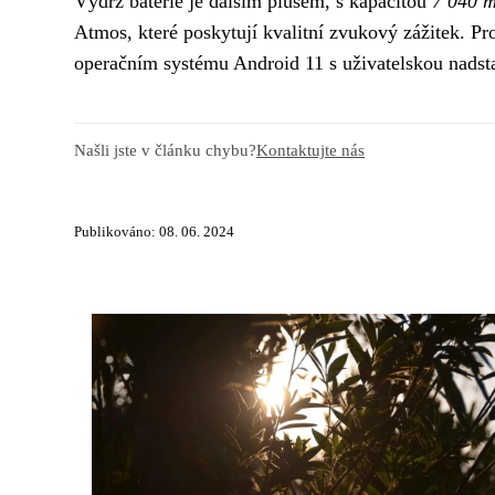
Výdrž baterie je dalším plusem, s kapacitou
7 040 
Atmos, které poskytují kvalitní zvukový zážitek. P
operačním systému Android 11 s uživatelskou nads
Našli jste v článku chybu?
Kontaktujte nás
Publikováno: 08. 06. 2024