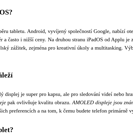
dOS?
běru tabletu. Android, vyvíjený společností Google, nabízí ot
ěr a často i nižší ceny. Na druhou stranu iPadOS od Applu j
lský zážitek, zejména pro kreativní úkoly a multitasking. Výb
áleží
 displej je super pro kapsu, ale pro sledování videí nebo hra
eje
pak ovlivňuje kvalitu obrazu.
AMOLED displeje jsou znám
šich preferencích a na tom, k čemu budete telefon primárně v
blet?