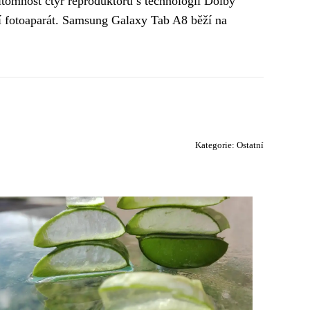
řítomnost čtyř reproduktorů s technologií Dolby
ní fotoaparát. Samsung Galaxy Tab A8 běží na
Kategorie:
Ostatní