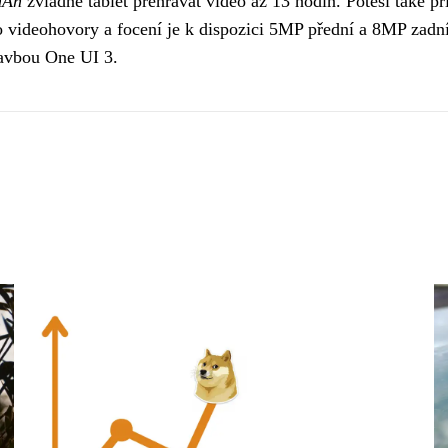
mAh
zvládne tablet přehrávat video až 13 hodin. Potěší také p
ro videohovory a focení je k dispozici 5MP přední a 8MP zad
tavbou One UI 3.