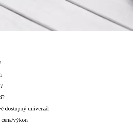
?
í
t?
á?
ě dostupný univerzál
 cena/výkon