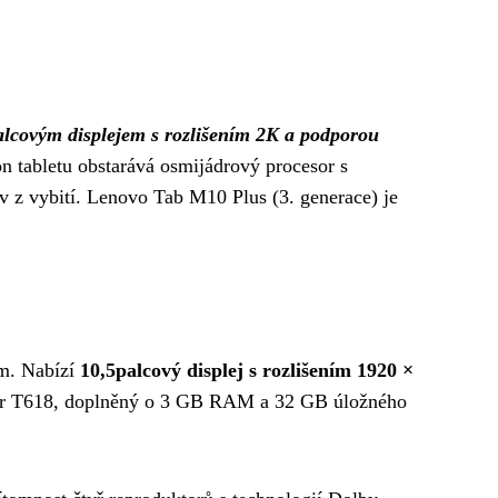
alcovým displejem s rozlišením 2K a podporou
on tabletu obstarává osmijádrový procesor s
 z vybití. Lenovo Tab M10 Plus (3. generace) je
em. Nabízí
10,5palcový displej s rozlišením 1920 ×
 Tiger T618, doplněný o 3 GB RAM a 32 GB úložného