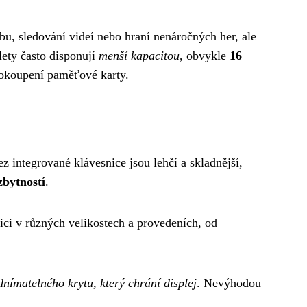
u, sledování videí nebo hraní nenáročných her, ale
blety často disponují
menší kapacitou
, obvykle
16
e dokoupení paměťové karty.
ez integrované klávesnice jsou lehčí a skladnější,
zbytností
.
zici v různých velikostech a provedeních, od
dnímatelného krytu, který chrání displej
. Nevýhodou