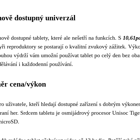
ově dostupný univerzál
vě dostupné tablety, které ale nešetří na funkcích. S
10,61p
tyři reproduktory se postarají o kvalitní zvukový zážitek. Výk
uhou výdrží vám umožní používat tablet po celý den bez obav
dělávání i každodenní používání.
ěr cena/výkon
o uživatele, kteří hledají dostupné zařízení s dobrým výkon
 a hraní her. Srdcem tabletu je osmijádrový procesor Unisoc
 microSD.