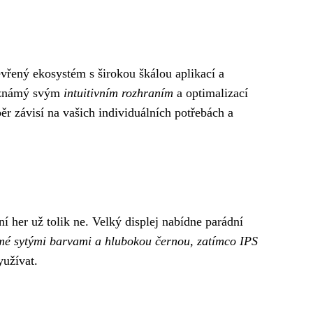
evřený ekosystém s širokou škálou aplikací a
e známý svým
intuitivním rozhraním
a optimalizací
ěr závisí na vašich individuálních potřebách a
ní her už tolik ne. Velký displej nabídne parádní
é sytými barvami a hlubokou černou, zatímco IPS
yužívat.