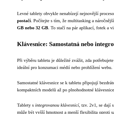
Levné tablety obvykle nenabízejí nejnovější proces
postačí
. Počítejte s tím, že multitasking a náročněj
GB nebo 32 GB
. To stačí na pár aplikací, fotek a 
Klávesnice: Samostatná nebo integr
Při výběru tabletu je důležité zvážit, zda potřebuje
ideální pro konzumaci médií nebo prohlížení webu. P
Samostatné klávesnice se k tabletu připojují bezdrát
kompaktních modelů až po plnohodnotné klávesnice
Tablety s
integrovanou klávesnicí
, tzv. 2v1, se daj
může být vyšší hmotnost a menší flexibilita oproti s