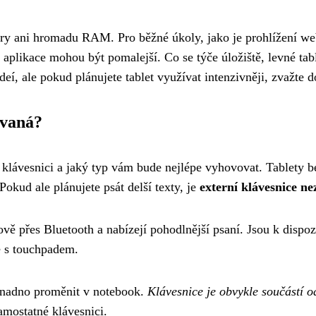
ory ani hromadu RAM. Pro běžné úkoly, jako je prohlížení web
ší aplikace mohou být pomalejší. Co se týče úložiště, levné ta
videí, ale pokud plánujete tablet využívat intenzivněji, zvažt
ovaná?
te klávesnici a jaký typ vám bude nejlépe vyhovovat. Tablety b
okud ale plánujete psát delší texty, je
externí klávesnice ne
ově přes Bluetooth a nabízejí pohodlnější psaní. Jsou k dispo
 s touchpadem.
í snadno proměnit v notebook.
Klávesnice je obvykle součástí o
amostatné klávesnici.