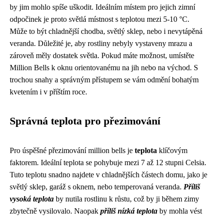
by jim mohlo spíše uškodit. Ideálním místem pro jejich zimní
odpočinek je proto světlá místnost s teplotou mezi 5-10 °C.
Může to být chladnější chodba, světlý sklep, nebo i nevytápěná
veranda. Důležité je, aby rostliny nebyly vystaveny mrazu a
zároveň měly dostatek světla. Pokud máte možnost, umístěte
Million Bells k oknu orientovanému na jih nebo na východ. S
trochou snahy a správným přístupem se vám odmění bohatým
kvetením i v příštím roce.
Správná teplota pro přezimování
Pro úspěšné přezimování million bells je
teplota
klíčovým
faktorem. Ideální teplota se pohybuje mezi 7 až 12 stupni Celsia.
Tuto teplotu snadno najdete v chladnějších částech domu, jako je
světlý sklep, garáž s oknem, nebo temperovaná veranda.
Příliš
vysoká teplota
by nutila rostlinu k růstu, což by ji během zimy
zbytečně vysilovalo. Naopak
příliš nízká teplota
by mohla vést