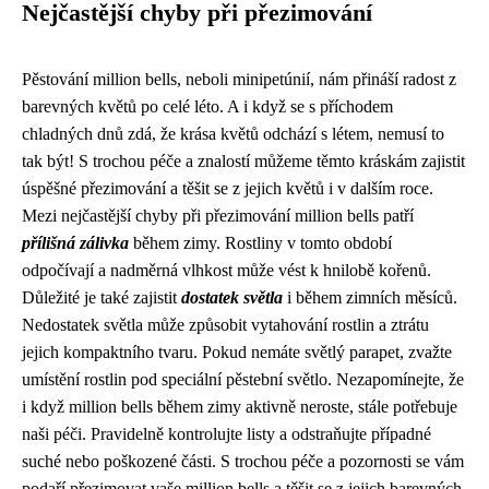
Nejčastější chyby při přezimování
Pěstování million bells, neboli minipetúnií, nám přináší radost z
barevných květů po celé léto. A i když se s příchodem
chladných dnů zdá, že krása květů odchází s létem, nemusí to
tak být! S trochou péče a znalostí můžeme těmto kráskám zajistit
úspěšné přezimování a těšit se z jejich květů i v dalším roce.
Mezi nejčastější chyby při přezimování million bells patří
přílišná zálivka
během zimy. Rostliny v tomto období
odpočívají a nadměrná vlhkost může vést k hnilobě kořenů.
Důležité je také zajistit
dostatek světla
i během zimních měsíců.
Nedostatek světla může způsobit vytahování rostlin a ztrátu
jejich kompaktního tvaru. Pokud nemáte světlý parapet, zvažte
umístění rostlin pod speciální pěstební světlo. Nezapomínejte, že
i když million bells během zimy aktivně neroste, stále potřebuje
naši péči. Pravidelně kontrolujte listy a odstraňujte případné
suché nebo poškozené části. S trochou péče a pozornosti se vám
podaří přezimovat vaše million bells a těšit se z jejich barevných