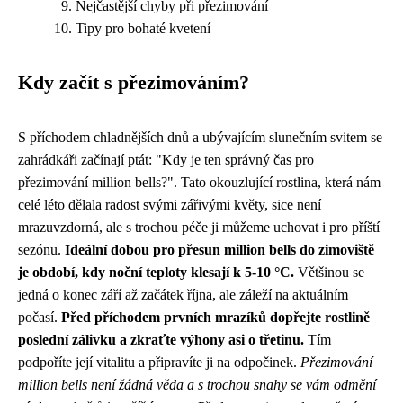
Nejčastější chyby při přezimování
Tipy pro bohaté kvetení
Kdy začít s přezimováním?
S příchodem chladnějších dnů a ubývajícím slunečním svitem se
zahrádkáři začínají ptát: "Kdy je ten správný čas pro
přezimování million bells?". Tato okouzlující rostlina, která nám
celé léto dělala radost svými zářivými květy, sice není
mrazuvzdorná, ale s trochou péče ji můžeme uchovat i pro příští
sezónu.
Ideální dobou pro přesun million bells do zimoviště
je období, kdy noční teploty klesají k 5-10 °C.
Většinou se
jedná o konec září až začátek října, ale záleží na aktuálním
počasí.
Před příchodem prvních mrazíků dopřejte rostlině
poslední zálivku a zkraťte výhony asi o třetinu.
Tím
podpoříte její vitalitu a připravíte ji na odpočinek.
Přezimování
million bells není žádná věda a s trochou snahy se vám odmění