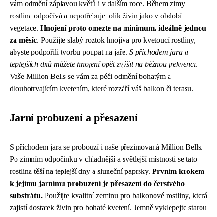
vám odmění záplavou květů i v dalším roce. Během zimy
rostlina odpočívá a nepotřebuje tolik živin jako v období
vegetace.
Hnojení proto omezte na minimum, ideálně jednou
za měsíc
. Použijte slabý roztok hnojiva pro kvetoucí rostliny,
abyste podpořili tvorbu poupat na jaře.
S příchodem jara a
teplejších dnů můžete hnojení opět zvýšit na běžnou frekvenci
.
Vaše Million Bells se vám za péči odmění bohatým a
dlouhotrvajícím kvetením, které rozzáří váš balkon či terasu.
Jarní probuzení a přesazení
S příchodem jara se probouzí i naše přezimovaná Million Bells.
Po zimním odpočinku v chladnější a světlejší místnosti se tato
rostlina těší na teplejší dny a sluneční paprsky.
Prvním krokem
k jejímu jarnímu probuzení je přesazení do čerstvého
substrátu.
Použijte kvalitní zeminu pro balkonové rostliny, která
zajistí dostatek živin pro bohaté kvetení. Jemně vyklepejte starou