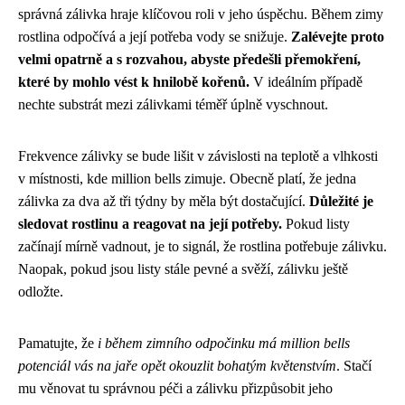
správná zálivka hraje klíčovou roli v jeho úspěchu. Během zimy
rostlina odpočívá a její potřeba vody se snižuje.
Zalévejte proto
velmi opatrně a s rozvahou, abyste předešli přemokření,
které by mohlo vést k hnilobě kořenů.
V ideálním případě
nechte substrát mezi zálivkami téměř úplně vyschnout.
Frekvence zálivky se bude lišit v závislosti na teplotě a vlhkosti
v místnosti, kde million bells zimuje. Obecně platí, že jedna
zálivka za dva až tři týdny by měla být dostačující.
Důležité je
sledovat rostlinu a reagovat na její potřeby.
Pokud listy
začínají mírně vadnout, je to signál, že rostlina potřebuje zálivku.
Naopak, pokud jsou listy stále pevné a svěží, zálivku ještě
odložte.
Pamatujte, že
i během zimního odpočinku má million bells
potenciál vás na jaře opět okouzlit bohatým květenstvím
. Stačí
mu věnovat tu správnou péči a zálivku přizpůsobit jeho