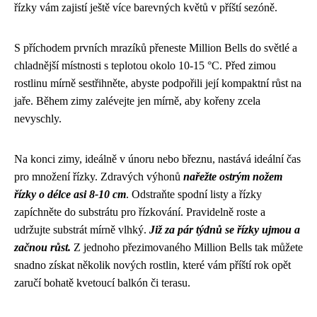
řízky vám zajistí ještě více barevných květů v příští sezóně.
S příchodem prvních mrazíků přeneste Million Bells do světlé a
chladnější místnosti s teplotou okolo 10-15 °C. Před zimou
rostlinu mírně sestřihněte, abyste podpořili její kompaktní růst na
jaře. Během zimy zalévejte jen mírně, aby kořeny zcela
nevyschly.
Na konci zimy, ideálně v únoru nebo březnu, nastává ideální čas
pro množení řízky. Zdravých výhonů
nařežte ostrým nožem
řízky o délce asi 8-10 cm
. Odstraňte spodní listy a řízky
zapíchněte do substrátu pro řízkování. Pravidelně roste a
udržujte substrát mírně vlhký.
Již za pár týdnů se řízky ujmou a
začnou růst.
Z jednoho přezimovaného Million Bells tak můžete
snadno získat několik nových rostlin, které vám příští rok opět
zaručí bohatě kvetoucí balkón či terasu.