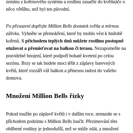
zeminu z kořenového systému a rostlinu zasaďte do květináče o
něco většího, než byl ten původní.
Po přesazení dopřejte Million Bells dostatek světla a mírnou
zálivku.
Vyhněte se přemokření, které by mohlo vést k hnilobě
kořenů.
S příchodem teplých dnů můžete rostlinu postupně
otužovat a přemisťovat na balkon či terasu.
Nezapomeňte na
pravidelné hnojení, které podpoří bohaté kvetení po celou
sezónu. Brzy se tak budete moci těšit z záplavy barevných
květů, které rozzáří váš balkon a přinesou radost do vašeho
domova.
Množení Million Bells řízky
Pokud toužíte po záplavě květů i v dalším roce, nemusíte se s
příchodem podzimu s Million Bells loučit. Přezimování této
oblíbené rostliny je jednodušší, než se může zdát, a množení