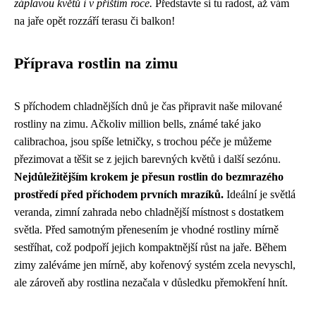
záplavou květů i v příštím roce.
Představte si tu radost, až vám
na jaře opět rozzáří terasu či balkon!
Příprava rostlin na zimu
S příchodem chladnějších dnů je čas připravit naše milované
rostliny na zimu. Ačkoliv million bells, známé také jako
calibrachoa, jsou spíše letničky, s trochou péče je můžeme
přezimovat a těšit se z jejich barevných květů i další sezónu.
Nejdůležitějším krokem je přesun rostlin do bezmrazého
prostředí před příchodem prvních mrazíků.
Ideální je světlá
veranda, zimní zahrada nebo chladnější místnost s dostatkem
světla. Před samotným přenesením je vhodné rostliny mírně
sestříhat, což podpoří jejich kompaktnější růst na jaře. Během
zimy zaléváme jen mírně, aby kořenový systém zcela nevyschl,
ale zároveň aby rostlina nezačala v důsledku přemokření hnít.