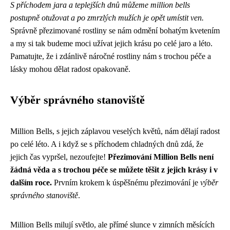
S příchodem jara a teplejších dnů můžeme million bells
postupně otužovat a po zmrzlých mužích je opět umístit ven.
Správně přezimované rostliny se nám odmění bohatým kvetením
a my si tak budeme moci užívat jejich krásu po celé jaro a léto.
Pamatujte, že i zdánlivě náročné rostliny nám s trochou péče a
lásky mohou dělat radost opakovaně.
Výběr správného stanoviště
Million Bells, s jejich záplavou veselých květů, nám dělají radost
po celé léto. A i když se s příchodem chladných dnů zdá, že
jejich čas vypršel, nezoufejte!
Přezimování Million Bells není
žádná věda a s trochou péče se můžete těšit z jejich krásy i v
dalším roce.
Prvním krokem k úspěšnému přezimování je
výběr
správného stanoviště
.
Million Bells milují světlo, ale přímé slunce v zimních měsících