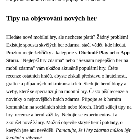
Tipy na objevování nových her
Hledáte nové mobilní hry, ale nechcete platit? Žádný problém!
Existuje spousta skvělých her zdarma, stačí vědět, kde hledat.
Prozkoumejte žebříčky a kategorie v
Obchodě Play
nebo
App
Storu
. "Nejlepší hry zdarma" nebo "Seznam nejlepších her na
mobil zdarma" vám ukážou aktuálně populární hry. Čtěte
recenze ostatních hráčů, abyste získali představu o hratelnosti,
grafice a případných mikrotransakcích. Sledujte herní blogy a
weby, které se specializují na mobilní hry. Často píší recenze a
novinky o nejnovějších hrách zdarma. Připojte se k herním
komunitám na sociálních sítích nebo fórech. Hráči sdílejí tipy na
hry, recenze a herní zážitky. Nebojte se experimentovat a
zkoušet nové žánry. Možná objevíte skryté herní poklady, o
kterých jste ani nevěděli.
Pamatujte, že i hry zdarma můžou být
kvalitní a zábavné.