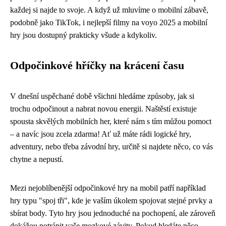
každej si najde to svoje. A když už mluvíme o mobilní zábavě,
podobně jako TikTok
, i nejlepší filmy na voyo 2025 a mobilní
hry jsou dostupný prakticky všude a kdykoliv.
Odpočinkové hříčky na krácení času
V dnešní uspěchané době všichni hledáme způsoby, jak si
trochu odpočinout a nabrat novou energii. Naštěstí existuje
spousta skvělých mobilních her, které nám s tím můžou pomoct
– a navíc jsou zcela zdarma! Ať už máte rádi logické hry,
adventury, nebo třeba závodní hry, určitě si najdete něco, co vás
chytne a nepustí.
Mezi nejoblíbenější odpočinkové hry na mobil patří například
hry typu "spoj tři", kde je vaším úkolem spojovat stejné prvky a
sbírat body. Tyto hry jsou jednoduché na pochopení, ale zároveň
dokážou potrápit vaše mozkové závity. Pokud hledáte něco