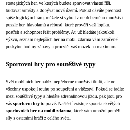
strategických her, ve kterých budete spravovat vlastní říši,
budovat armády a dobývat nová území. Pokud dáváte přednost
spíše logickým hrám, můžete si vybrat z nepřeberného množství
puzzle her, hlavolamů a rébusů, které prověří vaši logiku,
postřeh a schopnost řešit problémy. Ať už hledáte jakoukoli
výzvu, seznam nejlepších her na mobil zdarma vám zaručeně
poskytne hodiny zábavy a procvičí váš mozek na maximum.
Sportovní hry pro soutěživé typy
Svět mobilních her nabízí nepřeberné množství titulů, ale ne
všechny uspokojí touhu po soupeření a vítězství. Pokud se řadíte
mezi soutěživé typy a hledáte adrenalinovou jízdu, pak jsou pro
vás
sportovní hry
to pravé. Naštěstí existuje spousta skvělých
sportovních her na mobil zdarma
, které vám umožní poměřit
síly s ostatními hráči z celého světa.