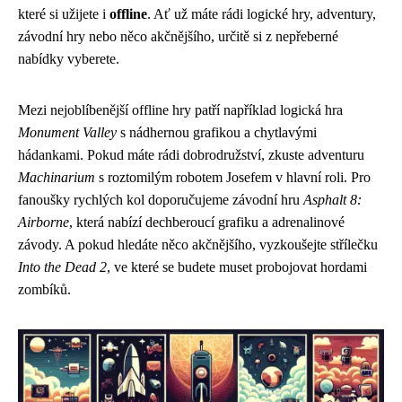
které si užijete i
offline
. Ať už máte rádi logické hry, adventury,
závodní hry nebo něco akčnějšího, určitě si z nepřeberné
nabídky vyberete.
Mezi nejoblíbenější offline hry patří například logická hra
Monument Valley
s nádhernou grafikou a chytlavými
hádankami. Pokud máte rádi dobrodružství, zkuste adventuru
Machinarium
s roztomilým robotem Josefem v hlavní roli. Pro
fanoušky rychlých kol doporučujeme závodní hru
Asphalt 8:
Airborne
, která nabízí dechberoucí grafiku a adrenalinové
závody. A pokud hledáte něco akčnějšího, vyzkoušejte střílečku
Into the Dead 2
, ve které se budete muset probojovat hordami
zombíků.