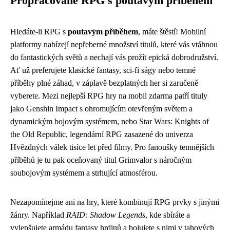
Propracované RPG s poutavým příběhem
Hledáte-li RPG s
poutavým příběhem
, máte štěstí! Mobilní
platformy nabízejí nepřeberné množství titulů, které vás vtáhnou
do fantastických světů a nechají vás prožít epická dobrodružství.
Ať už preferujete klasické fantasy, sci-fi ságy nebo temné
příběhy plné záhad, v záplavě bezplatných her si zaručeně
vyberete. Mezi nejlepší RPG hry na mobil zdarma patří tituly
jako Genshin Impact s ohromujícím otevřeným světem a
dynamickým bojovým systémem, nebo Star Wars: Knights of
the Old Republic, legendární RPG zasazené do univerza
Hvězdných válek tisíce let před filmy. Pro fanoušky temnějších
příběhů je tu pak oceňovaný titul Grimvalor s náročným
soubojovým systémem a strhující atmosférou.
Nezapomínejme ani na hry, které kombinují RPG prvky s jinými
žánry. Například
RAID: Shadow Legends
, kde sbíráte a
vylepšujete armádu fantasy hrdinů a bojujete s nimi v tahových