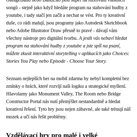
songů -
stejně jako když hledáte program na stahování hudby z
youtube
, i tady stačí jen začít a nechat se vést. Pro ty kreativní
duše, co rádi malují, jsou programy jako Autodesk Sketchbook
nebo Adobe Illustrator Draw přesně to pravé - dávají vám
všechny nástroje pro digitální tvorbu.
A jestli vás nebaví hledat
program na stahování hudby z youtube a jste spíš na psaní,
můžete zkusit interaktivní storytelling v aplikacích jako Choices:
Stories You Play nebo Episode - Choose Your Story.
Seznam nejlepších her na mobil zdarma by nebyl kompletní bez
zmínky o hrách, které rozvíjí naši logiku a strategické myšlení.
Hlavolamy jako Monument Valley, The Room nebo Bridge
Constructor Portal nás nutí přemýšlet nestandardně a hledat
kreativní řešení. Tyto hry jsou nejen zábavné, ale také trénují náš
mozek a učí nás řešit problémy.
Vzdělávací hry pro malé i velké