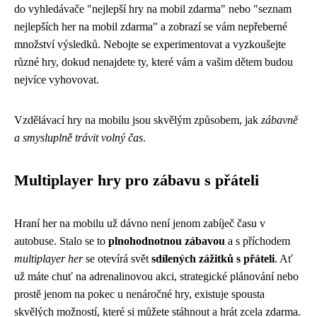
do vyhledávače "nejlepší hry na mobil zdarma" nebo "seznam
nejlepších her na mobil zdarma" a zobrazí se vám nepřeberné
množství výsledků. Nebojte se experimentovat a vyzkoušejte
různé hry, dokud nenajdete ty, které vám a vašim dětem budou
nejvíce vyhovovat.
Vzdělávací hry na mobilu jsou skvělým způsobem, jak
zábavně
a smysluplně trávit volný čas
.
Multiplayer hry pro zábavu s přáteli
Hraní her na mobilu už dávno není jenom zabíječ času v
autobuse. Stalo se to
plnohodnotnou zábavou
a s příchodem
multiplayer her
se otevírá svět
sdílených zážitků s přáteli
. Ať
už máte chuť na adrenalinovou akci, strategické plánování nebo
prostě jenom na pokec u nenáročné hry, existuje spousta
skvělých možností, které si můžete stáhnout a hrát zcela zdarma.