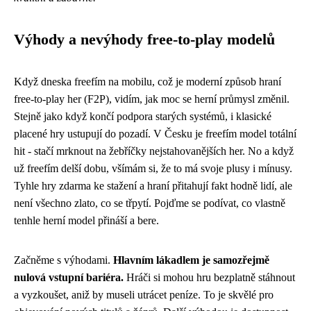
Výhody a nevýhody free-to-play modelů
Když dneska freefím na mobilu, což je moderní způsob hraní
free-to-play her (F2P), vidím, jak moc se herní průmysl změnil.
Stejně jako když
končí podpora starých systémů
, i klasické
placené hry ustupují do pozadí. V Česku je freefím model totální
hit - stačí mrknout na žebříčky nejstahovanějších her. No a když
už freefím delší dobu, všímám si, že to má svoje plusy i mínusy.
Tyhle hry zdarma ke stažení a hraní přitahují fakt hodně lidí, ale
není všechno zlato, co se třpytí. Pojďme se podívat, co vlastně
tenhle herní model přináší a bere.
Začněme s výhodami.
Hlavním lákadlem je samozřejmě
nulová vstupní bariéra.
Hráči si mohou hru bezplatně stáhnout
a vyzkoušet, aniž by museli utrácet peníze. To je skvělé pro