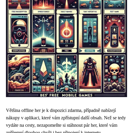
Většina offline her je k dispozici zdarma, případně nabízejí
nákupy v aplikaci, které vám zpřístupní další obsah. Než se tedy
vydáte na cesty, nezapomeňte si stáhnout pár her, které vám
zpříjemní dlouhou chvíli i bez připojení k internetu.