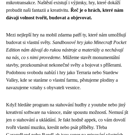
mikrotransakce. Naštěstí existují i výjimky, hry, které dokáží
probudit naši fantazii a kreativitu.
Řeč je o hrách, které nám
dávají volnost tvořit, budovat a objevovat.
Mezi nejlepší hry na mobil zdarma patří ty, které nám umožňují
budovat si vlastní světy.
Sandboxové hry jako Minecraft Pocket
Edition nám dávají do rukou nástroje a materiály a nechávají
na nás, co s nimi provedeme.
Můžeme stavět monumentální
stavby, prozkoumávat nekonečné světy a bojovat s příšerami.
Podobnou svobodu nabízí i hry jako Terraria nebo Stardew
Valley, kde se staráme o vlastní farmu, pěstujeme plodiny a
navazujeme vztahy s obyvateli vesnice.
Když hledáte program na stahování hudby z youtube nebo jiný
kreativní software na vánoce, máte spoustu možností. Nemusí jít
jen o stahování a ukládání. Je fakt hodně appek, co vám dovolí
tvořit vlastní muziku, kreslit nebo psát příběhy. Třeba
GarageBand nebo BandLab jsou super na mixování vlastních