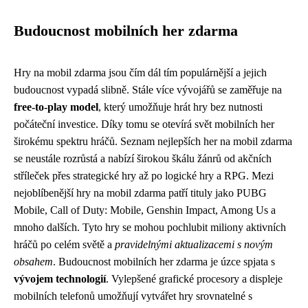
Budoucnost mobilních her zdarma
Hry na mobil zdarma jsou čím dál tím populárnější a jejich
budoucnost vypadá slibně. Stále více vývojářů se zaměřuje na
free-to-play model
, který umožňuje hrát hry bez nutnosti
počáteční investice. Díky tomu se otevírá svět mobilních her
širokému spektru hráčů. Seznam nejlepších her na mobil zdarma
se neustále rozrůstá a nabízí širokou škálu žánrů od akčních
stříleček přes strategické hry až po logické hry a RPG. Mezi
nejoblíbenější hry na mobil zdarma patří tituly jako PUBG
Mobile, Call of Duty: Mobile, Genshin Impact, Among Us a
mnoho dalších. Tyto hry se mohou pochlubit miliony aktivních
hráčů po celém světě a
pravidelnými aktualizacemi s novým
obsahem
. Budoucnost mobilních her zdarma je úzce spjata s
vývojem technologií
. Vylepšené grafické procesory a displeje
mobilních telefonů umožňují vytvářet hry srovnatelné s