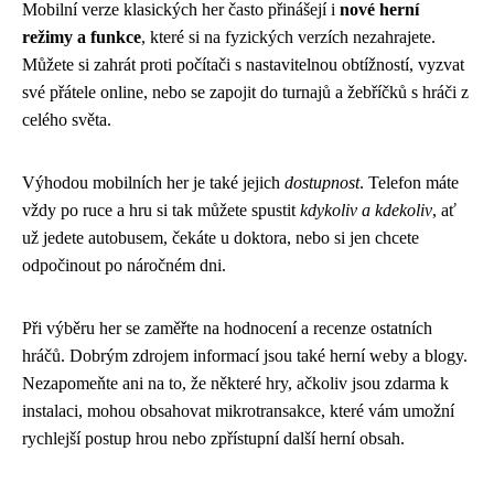
Mobilní verze klasických her často přinášejí i
nové herní
režimy a funkce
, které si na fyzických verzích nezahrajete.
Můžete si zahrát proti počítači s nastavitelnou obtížností, vyzvat
své přátele online, nebo se zapojit do turnajů a žebříčků s hráči z
celého světa.
Výhodou mobilních her je také jejich
dostupnost
. Telefon máte
vždy po ruce a hru si tak můžete spustit
kdykoliv a kdekoliv
, ať
už jedete autobusem, čekáte u doktora, nebo si jen chcete
odpočinout po náročném dni.
Při výběru her se zaměřte na hodnocení a recenze ostatních
hráčů. Dobrým zdrojem informací jsou také herní weby a blogy.
Nezapomeňte ani na to, že některé hry, ačkoliv jsou zdarma k
instalaci, mohou obsahovat mikrotransakce, které vám umožní
rychlejší postup hrou nebo zpřístupní další herní obsah.