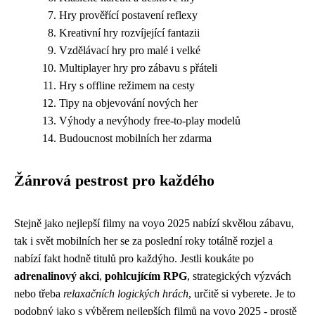
Hry prověřící postavení reflexy
Kreativní hry rozvíjející fantazii
Vzdělávací hry pro malé i velké
Multiplayer hry pro zábavu s přáteli
Hry s offline režimem na cesty
Tipy na objevování nových her
Výhody a nevýhody free-to-play modelů
Budoucnost mobilních her zdarma
Žánrová pestrost pro každého
Stejně jako nejlepší filmy na voyo 2025 nabízí skvělou zábavu,
tak i svět mobilních her se za poslední roky totálně rozjel a
nabízí fakt hodně titulů pro každýho. Jestli koukáte po
adrenalinový akci
,
pohlcujícím RPG
, strategických výzvách
nebo třeba
relaxačních logických hrách
, určitě si vyberete. Je to
podobný jako s výběrem nejlepších filmů na voyo 2025 - prostě