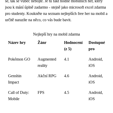
se, tak se vůbec nebojte. Je tu fakt hodně mobilních her, který
jsou k mání úplně zadarmo - stejně jako microsoft excel zdarma
pro studenty. Koukněte na seznam nejlepších free her na mobil a
určitě narazíte na něco, co vás bude bavit.
Nejlepší hry na mobil zdarma
Název hry
Žánr
Hodnocení
Dostupné
(z 5)
pro
Pokémon GO
Augmented
4.1
Android,
reality
iOS
Genshin
Akční RPG
4.6
Android,
Impact
iOS
Call of Duty:
FPS
4.5
Android,
Mobile
iOS