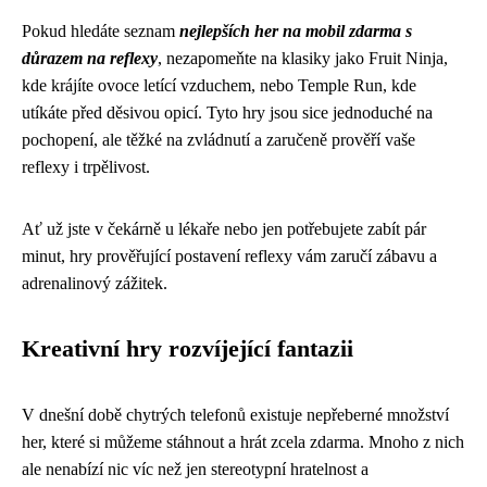
Pokud hledáte seznam
nejlepších her na mobil zdarma s
důrazem na reflexy
, nezapomeňte na klasiky jako Fruit Ninja,
kde krájíte ovoce letící vzduchem, nebo Temple Run, kde
utíkáte před děsivou opicí. Tyto hry jsou sice jednoduché na
pochopení, ale těžké na zvládnutí a zaručeně prověří vaše
reflexy i trpělivost.
Ať už jste v čekárně u lékaře nebo jen potřebujete zabít pár
minut, hry prověřující postavení reflexy vám zaručí zábavu a
adrenalinový zážitek.
Kreativní hry rozvíjející fantazii
V dnešní době chytrých telefonů existuje nepřeberné množství
her, které si můžeme stáhnout a hrát zcela zdarma. Mnoho z nich
ale nenabízí nic víc než jen stereotypní hratelnost a