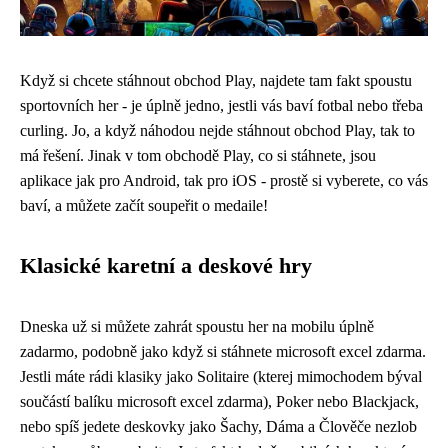
Když si chcete stáhnout obchod Play, najdete tam fakt spoustu
sportovních her - je úplně jedno, jestli vás baví fotbal nebo třeba
curling. Jo, a když náhodou
nejde stáhnout obchod Play
, tak to
má řešení. Jinak v tom obchodě Play, co si stáhnete, jsou
aplikace jak pro Android, tak pro iOS - prostě si vyberete, co vás
baví, a můžete začít soupeřit o medaile!
Klasické karetní a deskové hry
Dneska už si můžete zahrát spoustu her na mobilu úplně
zadarmo, podobně jako když si stáhnete
microsoft excel zdarma
.
Jestli máte rádi klasiky jako Solitaire (kterej mimochodem býval
součástí balíku microsoft excel zdarma), Poker nebo Blackjack,
nebo spíš jedete deskovky jako Šachy, Dáma a Člověče nezlob