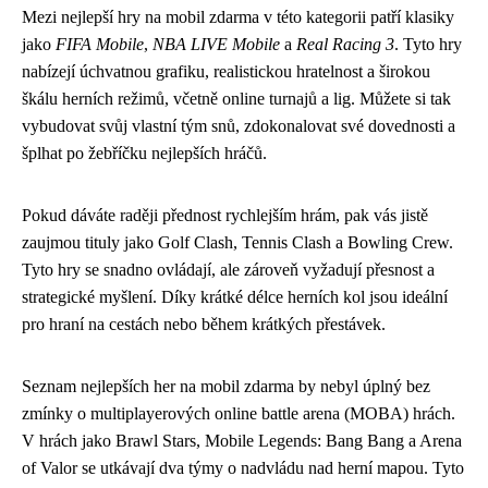
Mezi nejlepší hry na mobil zdarma v této kategorii patří klasiky
jako
FIFA Mobile
,
NBA LIVE Mobile
a
Real Racing 3
. Tyto hry
nabízejí úchvatnou grafiku, realistickou hratelnost a širokou
škálu herních režimů, včetně online turnajů a lig. Můžete si tak
vybudovat svůj vlastní tým snů, zdokonalovat své dovednosti a
šplhat po žebříčku nejlepších hráčů.
Pokud dáváte raději přednost rychlejším hrám, pak vás jistě
zaujmou tituly jako Golf Clash, Tennis Clash a Bowling Crew.
Tyto hry se snadno ovládají, ale zároveň vyžadují přesnost a
strategické myšlení. Díky krátké délce herních kol jsou ideální
pro hraní na cestách nebo během krátkých přestávek.
Seznam nejlepších her na mobil zdarma by nebyl úplný bez
zmínky o multiplayerových online battle arena (MOBA) hrách.
V hrách jako Brawl Stars, Mobile Legends: Bang Bang a Arena
of Valor se utkávají dva týmy o nadvládu nad herní mapou. Tyto