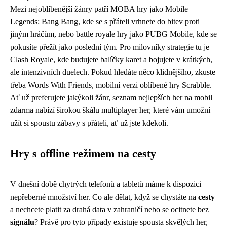
Mezi nejoblíbenější žánry patří MOBA hry jako Mobile
Legends: Bang Bang, kde se s přáteli vrhnete do bitev proti
jiným hráčům, nebo battle royale hry jako PUBG Mobile, kde se
pokusíte přežít jako poslední tým. Pro milovníky strategie tu je
Clash Royale, kde budujete balíčky karet a bojujete v krátkých,
ale intenzivních duelech. Pokud hledáte něco klidnějšího, zkuste
třeba Words With Friends, mobilní verzi oblíbené hry Scrabble.
Ať už preferujete jakýkoli žánr, seznam nejlepších her na mobil
zdarma nabízí širokou škálu multiplayer her, které vám umožní
užít si spoustu zábavy s přáteli, ať už jste kdekoli.
Hry s offline režimem na cesty
V dnešní době chytrých telefonů a tabletů máme k dispozici
nepřeberné množství her. Co ale dělat, když se chystáte na
cesty
a nechcete platit za drahá data v zahraničí nebo se ocitnete bez
signálu
? Právě pro tyto případy existuje spousta skvělých her,