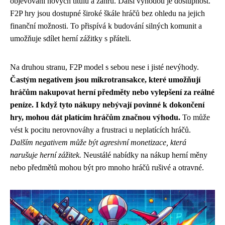
objevování nových titulů a žánrů. Další výhodou je dostupnost.
F2P hry jsou dostupné široké škále hráčů bez ohledu na jejich
finanční možnosti. To přispívá k budování silných komunit a
umožňuje sdílet herní zážitky s přáteli.
Na druhou stranu, F2P model s sebou nese i jisté nevýhody.
Častým negativem jsou mikrotransakce, které umožňují
hráčům nakupovat herní předměty nebo vylepšení za reálné
peníze. I když tyto nákupy nebývají povinné k dokončení
hry, mohou dát platícím hráčům značnou výhodu.
To může
vést k pocitu nerovnováhy a frustraci u neplatících hráčů.
Dalším negativem může být agresivní monetizace, která
narušuje herní zážitek.
Neustálé nabídky na nákup herní měny
nebo předmětů mohou být pro mnoho hráčů rušivé a otravné.