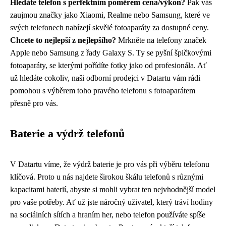
Hledáte telefon s perfektním poměrem cena/výkon?
Pak vás
zaujmou značky jako Xiaomi, Realme nebo Samsung, které ve
svých telefonech nabízejí skvělé fotoaparáty za dostupné ceny.
Chcete to nejlepší z nejlepšího?
Mrkněte na telefony značek
Apple nebo Samsung z řady Galaxy S. Ty se pyšní špičkovými
fotoaparáty, se kterými pořídíte fotky jako od profesionála. Ať
už hledáte cokoliv, naši odborní prodejci v Datartu vám rádi
pomohou s výběrem toho pravého telefonu s fotoaparátem
přesně pro vás.
Baterie a výdrž telefonů
V Datartu víme, že výdrž baterie je pro vás při výběru telefonu
klíčová. Proto u nás najdete širokou škálu telefonů s různými
kapacitami baterií, abyste si mohli vybrat ten nejvhodnější model
pro vaše potřeby. Ať už jste náročný uživatel, který tráví hodiny
na sociálních sítích a hraním her, nebo telefon používáte spíše