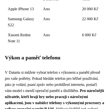
Apple iPhone 13
Ano
20 000 Kč
Samsung Galaxy
Ano
22 000 Kč
S22
Xiaomi Redmi
Ano
6 000 Kč
Note 11
Výkon a paměť telefonu
V Datartu si můžete vybrat telefon s výkonem a pamětí přesně
pro vaše potřeby. Pokud hledáte telefon pro běžné používání,
jako je volání, psaní zpráv nebo prohlížení internetu, postačí
vám model s menší operační pamětí a úložištěm.
Pro náročnější
uživatele, kteří hrají hry nebo pracují s náročnými
aplikacemi, jsou v nabídce telefony s výkonnými procesory a
velkou operační pamětí RAM
.
Velikost úložiště pak ovlivní,