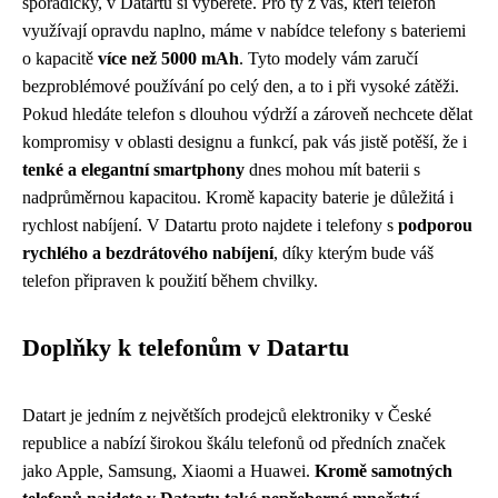
sporadicky, v Datartu si vyberete. Pro ty z vás, kteří telefon
využívají opravdu naplno, máme v nabídce telefony s bateriemi
o kapacitě
více než 5000 mAh
. Tyto modely vám zaručí
bezproblémové používání po celý den, a to i při vysoké zátěži.
Pokud hledáte telefon s dlouhou výdrží a zároveň nechcete dělat
kompromisy v oblasti designu a funkcí, pak vás jistě potěší, že i
tenké a elegantní smartphony
dnes mohou mít baterii s
nadprůměrnou kapacitou. Kromě kapacity baterie je důležitá i
rychlost nabíjení. V Datartu proto najdete i telefony s
podporou
rychlého a bezdrátového nabíjení
, díky kterým bude váš
telefon připraven k použití během chvilky.
Doplňky k telefonům v Datartu
Datart je jedním z největších prodejců elektroniky v České
republice a nabízí širokou škálu telefonů od předních značek
jako Apple, Samsung, Xiaomi a Huawei.
Kromě samotných