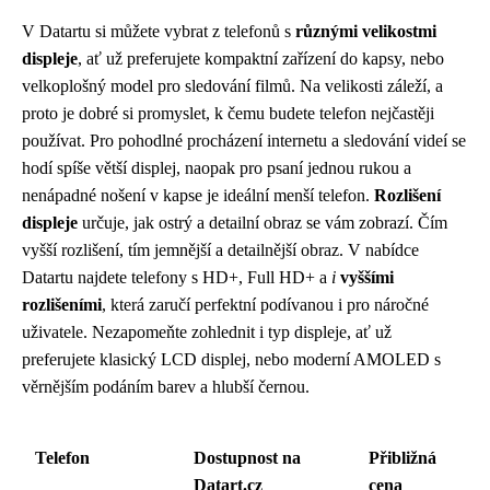
V Datartu si můžete vybrat z telefonů s
různými velikostmi
displeje
, ať už preferujete kompaktní zařízení do kapsy, nebo
velkoplošný model pro sledování filmů. Na velikosti záleží, a
proto je dobré si promyslet, k čemu budete telefon nejčastěji
používat. Pro pohodlné procházení internetu a sledování videí se
hodí spíše větší displej, naopak pro psaní jednou rukou a
nenápadné nošení v kapse je ideální menší telefon.
Rozlišení
displeje
určuje, jak ostrý a detailní obraz se vám zobrazí. Čím
vyšší rozlišení, tím jemnější a detailnější obraz. V nabídce
Datartu najdete telefony s HD+, Full HD+ a
i
vyššími
rozlišeními
, která zaručí perfektní podívanou i pro náročné
uživatele. Nezapomeňte zohlednit i typ displeje, ať už
preferujete klasický LCD displej, nebo moderní AMOLED s
věrnějším podáním barev a hlubší černou.
Telefon
Dostupnost na
Přibližná
Datart.cz
cena