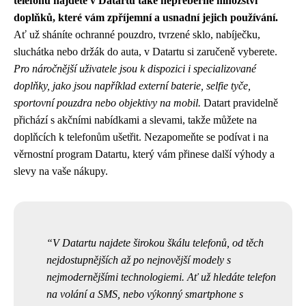
telefonů najdete v Datartu také nepřeberné množství
doplňků, které vám zpříjemní a usnadní jejich používání.
Ať už sháníte ochranné pouzdro, tvrzené sklo, nabíječku,
sluchátka nebo držák do auta, v Datartu si zaručeně vyberete.
Pro náročnější uživatele jsou k dispozici i specializované
doplňky, jako jsou například externí baterie, selfie tyče,
sportovní pouzdra nebo objektivy na mobil.
Datart pravidelně
přichází s akčními nabídkami a slevami, takže můžete na
doplňcích k telefonům ušetřit. Nezapomeňte se podívat i na
věrnostní program Datartu, který vám přinese další výhody a
slevy na vaše nákupy.
V Datartu najdete širokou škálu telefonů, od těch
nejdostupnějších až po nejnovější modely s
nejmodernějšími technologiemi. Ať už hledáte telefon
na volání a SMS, nebo výkonný smartphone s