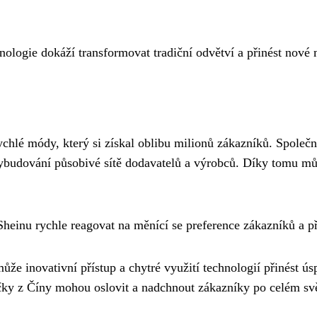
nologie dokáží transformovat tradiční odvětví a přinést nové
chlé módy, který si získal oblibu milionů zákazníků. Společn
vybudování působivé sítě dodavatelů a výrobců. Díky tomu můž
einu rychle reagovat na měnící se preference zákazníků a př
může inovativní přístup a chytré využití technologií přinést 
ky z Číny mohou oslovit a nadchnout zákazníky po celém svě