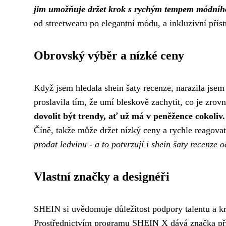
jim umožňuje držet krok s rychým tempem módního s
od streetwearu po elegantní módu, a inkluzivní příst
Obrovský výběr a nízké ceny
Když jsem hledala shein šaty recenze, narazila jse
proslavila tím, že umí bleskově zachytit, co je zro
dovolit být trendy, ať už má v peněžence cokoliv.
Číně, takže může držet nízký ceny a rychle reagova
prodat ledvinu - a to potvrzují i shein šaty recenze 
Vlastní značky a designéři
SHEIN si uvědomuje důležitost podpory talentu a kre
Prostřednictvím programu SHEIN X dává značka příle