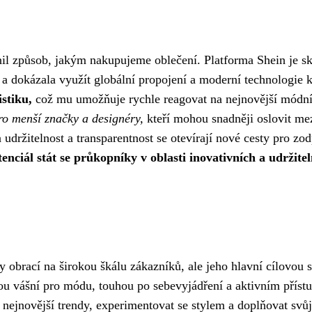
il způsob, jakým nakupujeme oblečení. Platforma Shein je s
 dokázala využít globální propojení a moderní technologie k
istiku,
což mu umožňuje rychle reagovat na nejnovější módní 
pro menší značky a designéry,
kteří mohou snadněji oslovit m
držitelnost a transparentnost se otevírají nové cesty pro zodp
nciál stát se průkopníky v oblasti inovativních a udržitel
 obrací na širokou škálu zákazníků, ale jeho hlavní cílovou 
ou vášní pro módu, touhou po sebevyjádření a aktivním příst
 nejnovější trendy, experimentovat se stylem a doplňovat svů