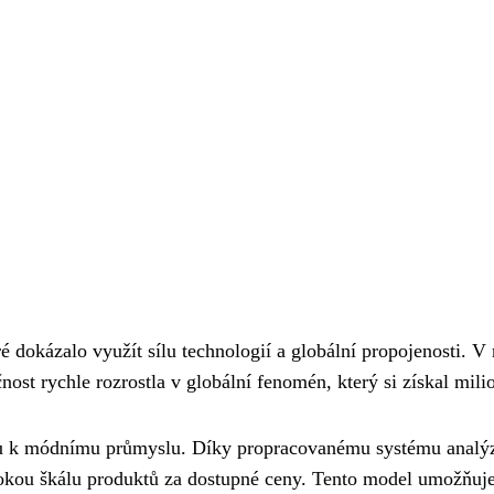
 dokázalo využít sílu technologií a globální propojenosti. V r
st rychle rozrostla v globální fenomén, který si získal mili
pu k módnímu průmyslu. Díky propracovanému systému analýzy
širokou škálu produktů za dostupné ceny. Tento model umožňu