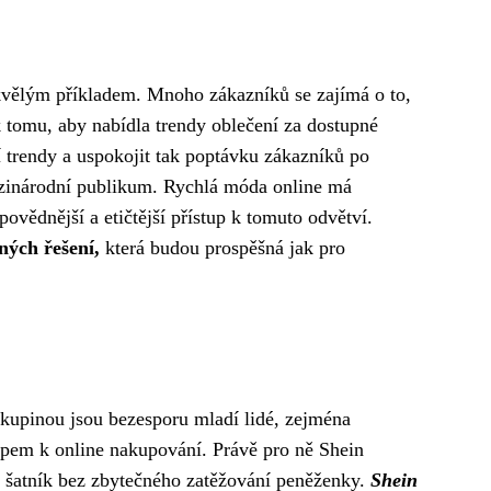
kvělým příkladem. Mnoho zákazníků se zajímá o to,
 tomu, aby nabídla trendy oblečení za dostupné
trendy a uspokojit tak poptávku zákazníků po
ezinárodní publikum. Rychlá móda online má
ovědnější a etičtější přístup k tomuto odvětví.
ných řešení,
která budou prospěšná jak pro
skupinou jsou bezesporu mladí lidé, zejména
upem k online nakupování. Právě pro ně Shein
j šatník bez zbytečného zatěžování peněženky.
Shein