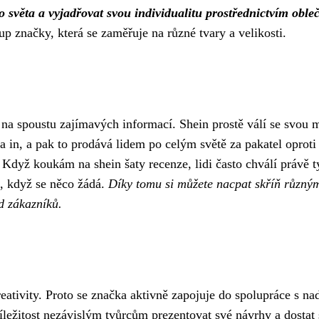
věta a vyjadřovat svou individualitu prostřednictvím obleč
up značky, která se zaměřuje na různé tvary a velikosti.
m na spoustu zajímavých informací. Shein prostě válí se svou
vna in, a pak to prodává lidem po celým světě za pakatel opr
Když koukám na
shein šaty recenze
, lidi často chválí právě
t, když se něco žádá.
Díky tomu si můžete nacpat skříň různým
od zákazníků.
ativity. Proto se značka aktivně zapojuje do spolupráce s na
žitost nezávislým tvůrcům prezentovat své návrhy a dostat s