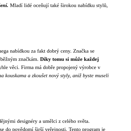
ení.
Mladí lidé oceňují také širokou nabídku stylů,
 mega nabídkou za fakt dobrý ceny. Značka se
oti běžným značkám.
Díky tomu si může každej
 tyhle věci. Firma má dobře propojený výrobce v
a kouskama a zkoušet nový styly, aniž byste museli
dějnými designéry a umělci z celého světa.
e do povědomí širší veřejnosti. Tento program je