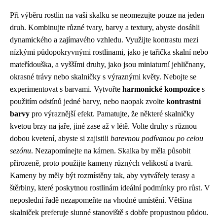
Při výběru rostlin na vaši skalku se neomezujte pouze na jeden
druh. Kombinujte různé tvary, barvy a textury, abyste dosáhli
dynamického a zajímavého vzhledu. Využijte kontrastu mezi
nízkými půdopokryvnými rostlinami, jako je tařička skalní nebo
mateřídouška, a vyššími druhy, jako jsou miniaturní jehličnany,
okrasné trávy nebo skalničky s výraznými květy. Nebojte se
experimentovat s barvami. Vytvořte
harmonické kompozice
s
použitím odstínů jedné barvy, nebo naopak zvolte
kontrastní
barvy
pro výraznější efekt. Pamatujte, že některé skalničky
kvetou brzy na jaře, jiné zase až v létě. Volte druhy s různou
dobou kvetení, abyste si zajistili
barevnou podívanou po celou
sezónu
. Nezapomínejte na kámen. Skalka by měla působit
přirozeně, proto použijte kameny různých velikostí a tvarů.
Kameny by měly být rozmístěny tak, aby vytvářely terasy a
štěrbiny, které poskytnou rostlinám ideální podmínky pro růst. V
neposlední řadě nezapomeňte na vhodné umístění. Většina
skalniček preferuje slunné stanoviště s dobře propustnou půdou.