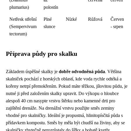
plumarius)
polostín
Netřesk střešní
Plné
Nízké
Růžová
Červen
(Sempervivum
slunce
- srpen
tectorum)
Příprava půdy pro skalku
Základem úspěšné skalky je
dobře odvodněná půda
. Většina
skalniček pochází z horských oblastí, kde voda rychle odtéká a
kořeny netrpí přemokřením. Pokud máte těžkou, jílovitou půdu, je
nutné ji před založením skalky upravit. Do výkopu o hloubce
alespoň 40 cm nasypte vrstvu štěrku nebo kamenné drti pro
zajištění drenáže. Na drenážní vrstvu použijte směs zeminy
vhodné pro skalničky. Ideální je propustná, hlinitopísčitá půda s
přídavkem kompostu. Směs by měla být chudší na živiny, aby se
skalničky zbytečně nerozrůstaly do šířky a bohatě kvetly.