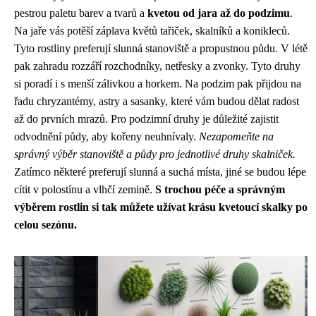
pestrou paletu barev a tvarů a
kvetou od jara až do podzimu
.
Na jaře vás potěší záplava květů tařiček, skalníků a konikleců.
Tyto rostliny preferují slunná stanoviště a propustnou půdu. V létě
pak zahradu rozzáří rozchodníky, netřesky a zvonky. Tyto druhy
si poradí i s menší zálivkou a horkem. Na podzim pak přijdou na
řadu chryzantémy, astry a sasanky, které vám budou dělat radost
až do prvních mrazů. Pro podzimní druhy je důležité zajistit
odvodnění půdy, aby kořeny neuhnívaly.
Nezapomeňte na
správný výběr stanoviště a půdy pro jednotlivé druhy skalniček.
Zatímco některé preferují slunná a suchá místa, jiné se budou lépe
cítit v polostínu a vlhčí zemině.
S trochou péče a správným
výběrem rostlin si tak můžete užívat krásu kvetoucí skalky po
celou sezónu.