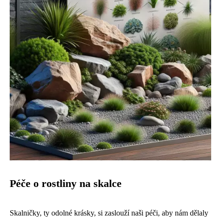
Péče o rostliny na skalce
Skalničky, ty odolné krásky, si zaslouží naši péči, aby nám dělaly