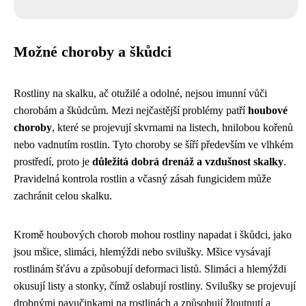
Možné choroby a škůdci
Rostliny na skalku, ač otužilé a odolné, nejsou imunní vůči
chorobám a škůdcům. Mezi nejčastější problémy patří
houbové
choroby
, které se projevují skvrnami na listech, hnilobou kořenů
nebo vadnutím rostlin. Tyto choroby se šíří především ve vlhkém
prostředí, proto je
důležitá dobrá drenáž a vzdušnost skalky
.
Pravidelná kontrola rostlin a včasný zásah fungicidem může
zachránit celou skalku.
Kromě houbových chorob mohou rostliny napadat i škůdci, jako
jsou mšice, slimáci, hlemýždi nebo svilušky. Mšice vysávají
rostlinám šťávu a způsobují deformaci listů. Slimáci a hlemýždi
okusují listy a stonky, čímž oslabují rostliny. Svilušky se projevují
drobnými pavučinkami na rostlinách a způsobují žloutnutí a