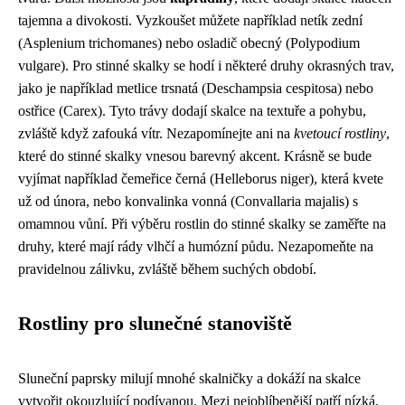
tajemna a divokosti. Vyzkoušet můžete například netík zední
(Asplenium trichomanes) nebo osladič obecný (Polypodium
vulgare). Pro stinné skalky se hodí i některé druhy okrasných trav,
jako je například metlice trsnatá (Deschampsia cespitosa) nebo
ostřice (Carex). Tyto trávy dodají skalce na textuře a pohybu,
zvláště když zafouká vítr. Nezapomínejte ani na
kvetoucí rostliny
,
které do stinné skalky vnesou barevný akcent. Krásně se bude
vyjímat například čemeřice černá (Helleborus niger), která kvete
už od února, nebo konvalinka vonná (Convallaria majalis) s
omamnou vůní. Při výběru rostlin do stinné skalky se zaměřte na
druhy, které mají rády vlhčí a humózní půdu. Nezapomeňte na
pravidelnou zálivku, zvláště během suchých období.
Rostliny pro slunečné stanoviště
Sluneční paprsky milují mnohé skalničky a dokáží na skalce
vytvořit okouzlující podívanou. Mezi nejoblíbenější patří nízká,