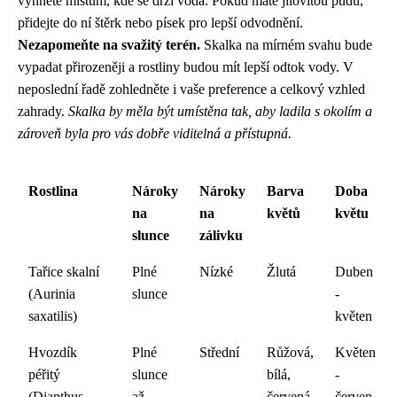
vyhněte místům, kde se drží voda. Pokud máte jílovitou půdu,
přidejte do ní štěrk nebo písek pro lepší odvodnění.
Nezapomeňte na svažitý terén.
Skalka na mírném svahu bude
vypadat přirozeněji a rostliny budou mít lepší odtok vody. V
neposlední řadě zohledněte i vaše preference a celkový vzhled
zahrady.
Skalka by měla být umístěna tak, aby ladila s okolím a
zároveň byla pro vás dobře viditelná a přístupná.
Rostlina
Nároky
Nároky
Barva
Doba
na
na
květů
květu
slunce
zálivku
Tařice skalní
Plné
Nízké
Žlutá
Duben
(Aurinia
slunce
-
saxatilis)
květen
Hvozdík
Plné
Střední
Růžová,
Květen
péřitý
slunce
bílá,
-
(Dianthus
až
červená
červen