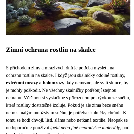
Zimní ochrana rostlin na skalce
S příchodem zimy a mrazivých dnů je potřeba myslet i na
ochranu rostlin na skalce. I když jsou skalničky odolné rostliny,
extrémní mrazy a holomrazy
, kdy nemrzne, ale svítí slunce, by
je mohly poškodit. Ne všechny skalničky potřebují stejnou
ochranu. Většinou si vystačíme s přirozenou pokrývkou ze sněhu,
která rostliny dostatečně izoluje. Pokud je ale zima beze sněhu
nebo s malým množstvím sněhu, je potřeba skalničky chránit. K
tomu se hodí chvojí, listí, sláma nebo netkaná textilie. Naopak se
nedoporučuje používat
igelit nebo jiné neprodyšné materiály
, pod