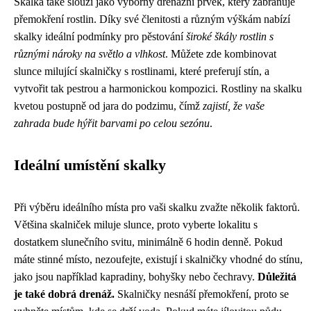
Skalka také slouží jako výborný drenážní prvek, který zabraňuje
přemokření rostlin. Díky své členitosti a různým výškám nabízí
skalky ideální podmínky pro pěstování
široké škály rostlin s
různými nároky na světlo a vlhkost
. Můžete zde kombinovat
slunce milující skalničky s rostlinami, které preferují stín, a
vytvořit tak pestrou a harmonickou kompozici. Rostliny na skalku
kvetou postupně od jara do podzimu, čímž
zajistí, že vaše
zahrada bude hýřit barvami po celou sezónu
.
Ideální umístění skalky
Při výběru ideálního místa pro vaši skalku zvažte několik faktorů.
Většina skalniček miluje slunce, proto vyberte lokalitu s
dostatkem slunečního svitu, minimálně 6 hodin denně. Pokud
máte stinné místo, nezoufejte, existují i ​​skalničky vhodné do stínu,
jako jsou například kapradiny, bohyšky nebo čechravy.
Důležitá
je také dobrá drenáž.
Skalničky nesnáší přemokření, proto se