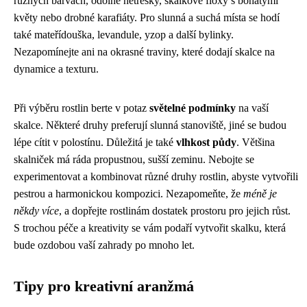
různých barvách, odolné netřesky, skalkové floxy s bohatými
květy nebo drobné karafiáty. Pro slunná a suchá místa se hodí
také mateřídouška, levandule, yzop a další bylinky.
Nezapomínejte ani na okrasné traviny, které dodají skalce na
dynamice a texturu.
Při výběru rostlin berte v potaz
světelné podmínky
na vaší
skalce. Některé druhy preferují slunná stanoviště, jiné se budou
lépe cítit v polostínu. Důležitá je také
vlhkost půdy
. Většina
skalniček má ráda propustnou, sušší zeminu. Nebojte se
experimentovat a kombinovat různé druhy rostlin, abyste vytvořili
pestrou a harmonickou kompozici. Nezapomeňte, že
méně je
někdy více
, a dopřejte rostlinám dostatek prostoru pro jejich růst.
S trochou péče a kreativity se vám podaří vytvořit skalku, která
bude ozdobou vaší zahrady po mnoho let.
Tipy pro kreativní aranžmá