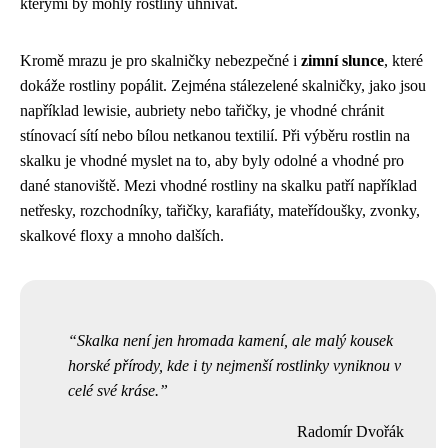
kterými by mohly rostliny uhnívat.
Kromě mrazu je pro skalničky nebezpečné i
zimní slunce
, které
dokáže rostliny popálit. Zejména stálezelené skalničky, jako jsou
například lewisie, aubriety nebo tařičky, je vhodné chránit
stínovací sítí nebo bílou netkanou textilií. Při výběru rostlin na
skalku je vhodné myslet na to, aby byly odolné a vhodné pro
dané stanoviště. Mezi vhodné rostliny na skalku patří například
netřesky, rozchodníky, tařičky, karafiáty, mateřídoušky, zvonky,
skalkové floxy a mnoho dalších.
Skalka není jen hromada kamení, ale malý kousek
horské přírody, kde i ty nejmenší rostlinky vyniknou v
celé své kráse.
Radomír Dvořák