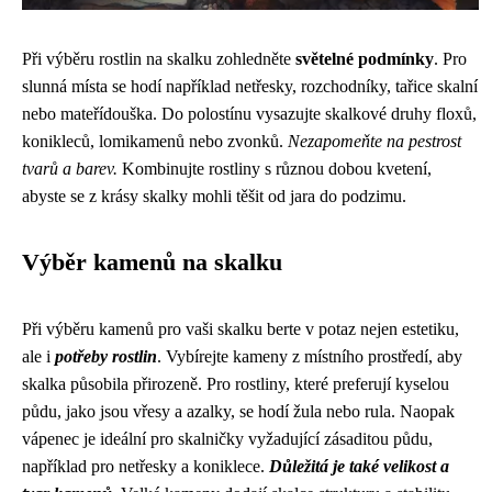
Při výběru rostlin na skalku zohledněte
světelné podmínky
. Pro
slunná místa se hodí například netřesky, rozchodníky, tařice skalní
nebo mateřídouška. Do polostínu vysazujte skalkové druhy floxů,
konikleců, lomikamenů nebo zvonků.
Nezapomeňte na pestrost
tvarů a barev.
Kombinujte rostliny s různou dobou kvetení,
abyste se z krásy skalky mohli těšit od jara do podzimu.
Výběr kamenů na skalku
Při výběru kamenů pro vaši skalku berte v potaz nejen estetiku,
ale i
potřeby rostlin
. Vybírejte kameny z místního prostředí, aby
skalka působila přirozeně. Pro rostliny, které preferují kyselou
půdu, jako jsou vřesy a azalky, se hodí žula nebo rula. Naopak
vápenec je ideální pro skalničky vyžadující zásaditou půdu,
například pro netřesky a koniklece.
Důležitá je také velikost a