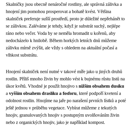
Skalničky jsou obecně nenáročné rostliny, ale správná zálivka a
hnojení jim pomohou prosperovat a bohatě kvést. Většina
skalniček preferuje sušší prostředí, proto je důležité nepřehánět to
se zálivkou. Zaléváme je tehdy, když je substrát suchý, nejlépe
ráno nebo večer. Voda by se neměla hromadit u kořenů, aby
nedocházelo k hnilobě. Během horkých letních dnů můžeme
zálivku mírně zvýšit, ale vždy s ohledem na aktuální počasí a
vlhkost substrátu.
Hnojení skalniček není nutné v takové míře jako u jiných druhů
rostlin. Příliš mnoho živin by mohlo vést k bujnému růstu listů na
úkor květů. Vhodné je použít hnojivo s
nižším obsahem dusíku
a
vyšším obsahem draslíku a fosforu
, které podpoří kvetení a
odolnost rostlin. Hnojíme na jaře po narašení prvních lístků a poté
ještě jednou v průběhu vegetace. Vybírat můžeme z tekutých
hnojiv, granulovaných hnojiv s postupným uvolňováním živin
nebo z organických hnojiv, jako je například kompost.