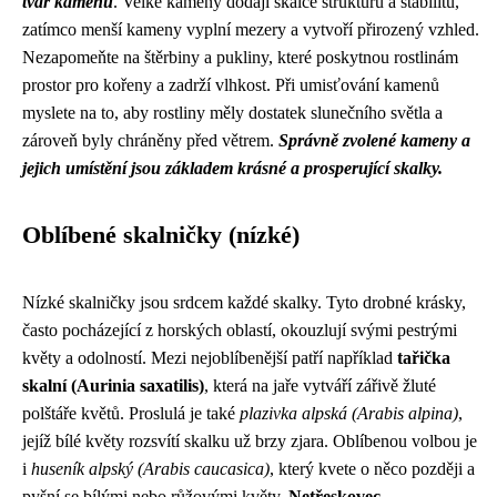
tvar kamenů
. Velké kameny dodají skalce strukturu a stabilitu,
zatímco menší kameny vyplní mezery a vytvoří přirozený vzhled.
Nezapomeňte na štěrbiny a pukliny, které poskytnou rostlinám
prostor pro kořeny a zadrží vlhkost. Při umisťování kamenů
myslete na to, aby rostliny měly dostatek slunečního světla a
zároveň byly chráněny před větrem.
Správně zvolené kameny a
jejich umístění jsou základem krásné a prosperující skalky.
Oblíbené skalničky (nízké)
Nízké skalničky jsou srdcem každé skalky. Tyto drobné krásky,
často pocházející z horských oblastí, okouzlují svými pestrými
květy a odolností. Mezi nejoblíbenější patří například
tařička
skalní (Aurinia saxatilis)
, která na jaře vytváří zářivě žluté
polštáře květů. Proslulá je také
plazivka alpská (Arabis alpina)
,
jejíž bílé květy rozsvítí skalku už brzy zjara. Oblíbenou volbou je
i
huseník alpský (Arabis caucasica)
, který kvete o něco později a
pyšní se bílými nebo růžovými květy.
Netřeskovec