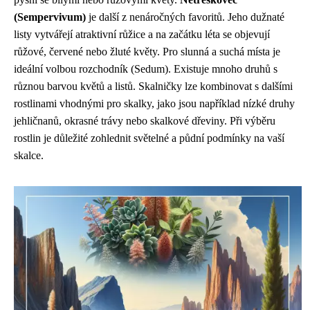
(Sempervivum)
je další z nenáročných favoritů. Jeho dužnaté
listy vytvářejí atraktivní růžice a na začátku léta se objevují
růžové, červené nebo žluté květy. Pro slunná a suchá místa je
ideální volbou rozchodník (Sedum). Existuje mnoho druhů s
různou barvou květů a listů. Skalničky lze kombinovat s dalšími
rostlinami vhodnými pro skalky, jako jsou například nízké druhy
jehličnanů, okrasné trávy nebo skalkové dřeviny. Při výběru
rostlin je důležité zohlednit světelné a půdní podmínky na vaší
skalce.