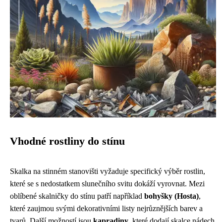
Vhodné rostliny do stínu
Skalka na stinném stanovišti vyžaduje specifický výběr rostlin,
které se s nedostatkem slunečního svitu dokáží vyrovnat. Mezi
oblíbené skalničky do stínu patří například
bohyšky (Hosta)
,
které zaujmou svými dekorativními listy nejrůznějších barev a
tvarů. Další možností jsou
kapradiny
, které dodají skalce nádech