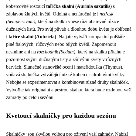
kobercovitě rostoucí
tařička skalní (Aurinia saxatilis)
s
záplavou žlutých květů. Odolná a nenáročná je i
netřesk
(Sempervivum)
, který na skalku vnese různobarevné růžice
dužnatých listů. Pro svůj půvab a dlouhou dobu květu je oblíbená
i
tařice skalní (Aubrieta)
. Na jaře vytváří kompaktní polštáře
plné fialových, růžových nebo bílých květů. Zapomenout
nesmíme ani na
rozchodník (Sedum)
, který na skalku přitahuje
pozornost svými dužnatými listy a zářivými květy v různých
barvách. Slunečné stanoviště ocení i mateřídouška (Thymus),
voňavá skalnička vytvářející nízké koberce s drobnými kvítky.
Nebojte se experimentovat a kombinovat různé druhy skalniček.
Vytvoříte tak originální a pestrou skalku, která bude ozdobou vaší
zahrady po celou sezónu.
Kvetoucí skalničky pro každou sezónu
Skalničky jsou skvělou volbou pro oživení vaší zahrady. Nabízí