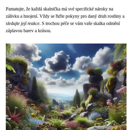
Pamatujte, že každá skalnička má své specifické nároky na
zálivku a hnojení. Vždy se řiďte pokyny pro daný druh rostliny a
sledujte její reakce
. S trochou péče se vám vaše skalka odmění
záplavou barev a krásou.