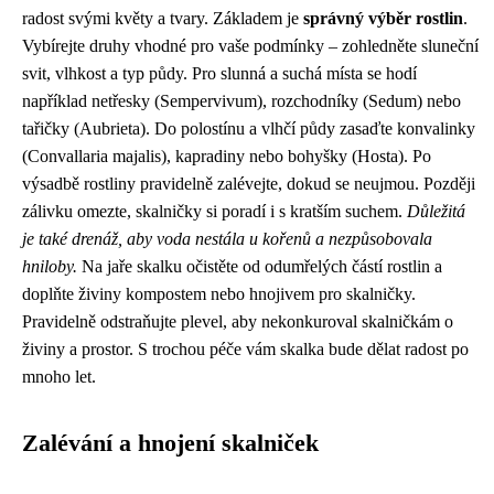
radost svými květy a tvary. Základem je
správný výběr rostlin
.
Vybírejte druhy vhodné pro vaše podmínky – zohledněte sluneční
svit, vlhkost a typ půdy. Pro slunná a suchá místa se hodí
například netřesky (Sempervivum), rozchodníky (Sedum) nebo
tařičky (Aubrieta). Do polostínu a vlhčí půdy zasaďte konvalinky
(Convallaria majalis), kapradiny nebo bohyšky (Hosta). Po
výsadbě rostliny pravidelně zalévejte, dokud se neujmou. Později
zálivku omezte, skalničky si poradí i s kratším suchem.
Důležitá
je také drenáž, aby voda nestála u kořenů a nezpůsobovala
hniloby.
Na jaře skalku očistěte od odumřelých částí rostlin a
doplňte živiny kompostem nebo hnojivem pro skalničky.
Pravidelně odstraňujte plevel, aby nekonkuroval skalničkám o
živiny a prostor. S trochou péče vám skalka bude dělat radost po
mnoho let.
Zalévání a hnojení skalniček