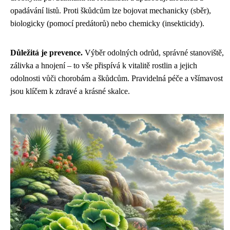
opadávání listů. Proti škůdcům lze bojovat mechanicky (sběr),
biologicky (pomocí predátorů) nebo chemicky (insekticidy).
Důležitá je prevence.
Výběr odolných odrůd, správné stanoviště,
zálivka a hnojení – to vše přispívá k vitalitě rostlin a jejich
odolnosti vůči chorobám a škůdcům. Pravidelná péče a všímavost
jsou klíčem k zdravé a krásné skalce.