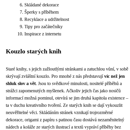
Skládané dekorace
Šperky s příběhem
Recyklace a udržitelnost
Tipy pro začátečníky
Inspirace z internetu
Kouzlo starých knih
Staré knihy, s jejich zažloutlými stránkami a zatuchlou vůní, v sobě
skrývají zvláštní kouzlo. Pro mnohé z nás představují
víc než jen
shluk slov a vět
. Jsou to svědkové minulosti, nositelé příběhů a
strážci zapomenutých myšlenek. Ačkoliv jejich čas jako nosičů
informací možná pominul, otevírá se jim druhá kapitola existence –
ta v duchu kreativního tvoření. Ze starých knih se dají vykouzlit
neuvěřitelné věci. Skládáním stránek vznikají trojrozměrné
dekorace, origami z papíru s patinou času dostává nezaměnitelný
nádech a koláže ze starých ilustrací a textů vypráví příběhy bez