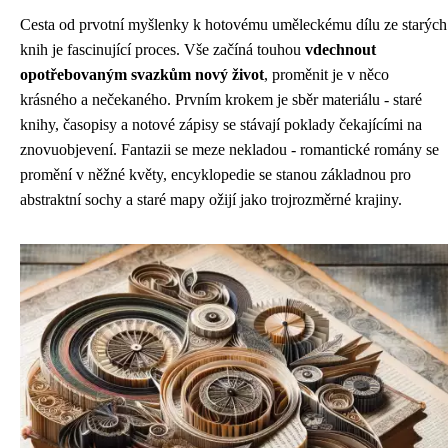
Cesta od prvotní myšlenky k hotovému uměleckému dílu ze starých
knih je fascinující proces. Vše začíná touhou
vdechnout
opotřebovaným svazkům nový život
, proměnit je v něco
krásného a nečekaného. Prvním krokem je sběr materiálu - staré
knihy, časopisy a notové zápisy se stávají poklady čekajícími na
znovuobjevení. Fantazii se meze nekladou - romantické romány se
promění v něžné květy, encyklopedie se stanou základnou pro
abstraktní sochy a staré mapy ožijí jako trojrozměrné krajiny.