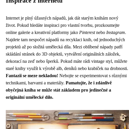
Inspirace z internetu
Internet je plný úžasných nápadů, jak dát starým knihám nový
život. Pokud hledáte inspiraci pro vlastní tvorbu, prozkoumejte
online galerie a kreativní platformy jako
Pinterest
nebo
Instagram
.
Najdete tam nespočet nápadů na recyklaci knih, od jednoduchých
projektů až po složitá umělecká díla. Mezi oblíbené nápady patří
skládání stránek do 3D objektů, vytváření originálních záložek,
dekorací na zeď nebo šperků. Pokud máte rádi vintage styl, můžete
staré knihy využít k výrobě alb, deníků nebo krabiček na drobnosti.
Fantazii se meze nekladou!
Nebojte se experimentovat s různými
technikami, barvami a materiály.
Pamatujte, že i zdánlivě
obyčejná kniha se může stát základem pro jedinečné a
originální umělecké dílo.