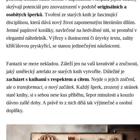
skrývají potenciál pro znovuzrození v podobě
originálních a
osobitých šperků
. Tvoření ze starých knih je fascinující
disciplínou, která dává nový život zapomenutým literárním dílům.
Jemné papírové korálky, navlečené na hedvábné niti, se promění v
elegantní náhrdelník. Výřezy s ilustracemi či úryvky textu, zality
křišťálovou pryskyřicí, se stanou jedinečnými náušnicemi.
Fantazii se meze nekladou. Záleží jen na vaší kreativitě a zručnosti,
jaký umělecký artefakt ze starých knih vytvoříte. Důležité je
zacházet s knihami s respektem a citem
. Nejde o jejich zničení,
ale o
transformaci, o nový začátek
. Každý šperk, zrozený z stránek
staré knihy, si s sebou nese kus příběhu, šepot minulosti a kouzlo
dávno zašlé doby. A právě to z nich dělá tak výjimečné a osobní
doplňky.