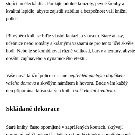
stojící umělecká díla. Použijte odolné konzoly, pevné šrouby a
kvalitní lepidlo, abyste zajistili stabilitu a bezpečnost vaší knižní
police.
Při výběru knih se řiďte vlastní fantazií a vkusem. Staré atlasy,
učebnice nebo romány s krásnými vazbami se pro tento účel skvěle
hodí. Nebojte se kombinovat různé velikosti, barvy a textury, abyste
dosáhli zajímavého a dynamického efektu.
Vaše nová knižní police se stane
nepřehlédnutelným doplňkem
vašeho domova
a skvělým námětem k hovoru. Bude vám každý
den připomínat krásu starých knih a
vaši vlastní kreativitu
.
Skládané dekorace
Staré knihy, často opomíjené v zaprášených koutech, skrývají
ohromný tvůrčí potenciál. Jejich zažloutlé stránky a opotřebované