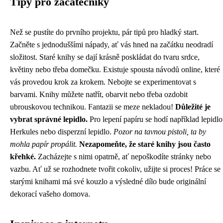
Tipy pro začátečníky
Než se pustíte do prvního projektu, pár tipů pro hladký start.
Začněte s jednoduššími nápady, ať vás hned na začátku neodradí
složitost. Staré knihy se dají krásně poskládat do tvaru srdce,
květiny nebo třeba domečku. Existuje spousta návodů online, které
vás provedou krok za krokem. Nebojte se experimentovat s
barvami. Knihy můžete natřít, obarvit nebo třeba ozdobit
ubrouskovou technikou. Fantazii se meze nekladou!
Důležité je
vybrat správné lepidlo.
Pro lepení papíru se hodí například lepidlo
Herkules nebo disperzní lepidlo.
Pozor na tavnou pistoli, ta by
mohla papír propálit.
Nezapomeňte, že staré knihy jsou často
křehké.
Zacházejte s nimi opatrně, ať nepoškodíte stránky nebo
vazbu. Ať už se rozhodnete tvořit cokoliv, užijte si proces! Práce se
starými knihami má své kouzlo a výsledné dílo bude originální
dekorací vašeho domova.