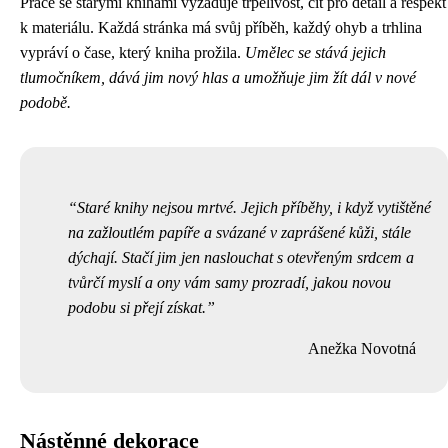
Práce se starými knihami vyžaduje trpělivost, cit pro detail a respekt
k materiálu. Každá stránka má svůj příběh, každý ohyb a trhlina
vypráví o čase, který kniha prožila.
Umělec se stává jejich
tlumočníkem, dává jim nový hlas a umožňuje jim žít dál v nové
podobě.
Staré knihy nejsou mrtvé. Jejich příběhy, i když vytištěné
na zažloutlém papíře a svázané v zaprášené kůži, stále
dýchají. Stačí jim jen naslouchat s otevřeným srdcem a
tvůrčí myslí a ony vám samy prozradí, jakou novou
podobu si přejí získat.
Anežka Novotná
Nástěnné dekorace