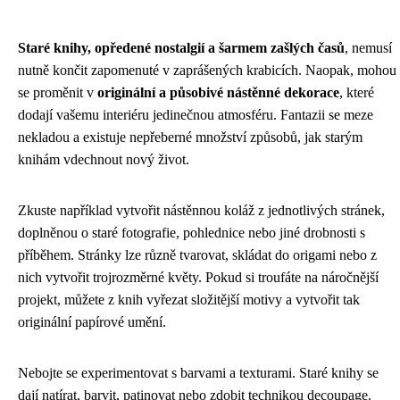
Staré knihy, opředené nostalgií a šarmem zašlých časů
, nemusí
nutně končit zapomenuté v zaprášených krabicích. Naopak, mohou
se proměnit v
originální a působivé nástěnné dekorace
, které
dodají vašemu interiéru jedinečnou atmosféru. Fantazii se meze
nekladou a existuje nepřeberné množství způsobů, jak starým
knihám vdechnout nový život.
Zkuste například vytvořit nástěnnou koláž z jednotlivých stránek,
doplněnou o staré fotografie, pohlednice nebo jiné drobnosti s
příběhem. Stránky lze různě tvarovat, skládat do origami nebo z
nich vytvořit trojrozměrné květy. Pokud si troufáte na náročnější
projekt, můžete z knih vyřezat složitější motivy a vytvořit tak
originální papírové umění.
Nebojte se experimentovat s barvami a texturami. Staré knihy se
dají natírat, barvit, patinovat nebo zdobit technikou decoupage.