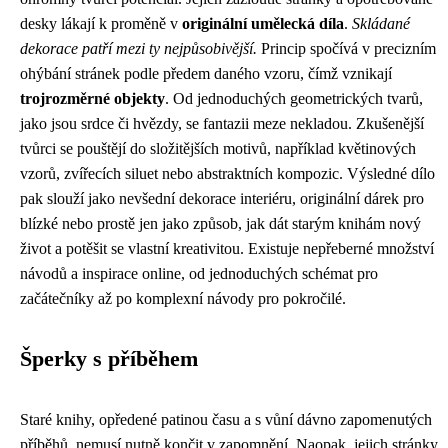
desky lákají k proměně v
originální umělecká díla
.
Skládané
dekorace patří mezi ty nejpůsobivější.
Princip spočívá v precizním
ohýbání stránek podle předem daného vzoru, čímž vznikají
trojrozměrné objekty
. Od jednoduchých geometrických tvarů,
jako jsou srdce či hvězdy, se fantazii meze nekladou. Zkušenější
tvůrci se pouštějí do složitějších motivů, například květinových
vzorů, zvířecích siluet nebo abstraktních kompozic. Výsledné dílo
pak slouží jako nevšední dekorace interiéru, originální dárek pro
blízké nebo prostě jen jako způsob, jak dát starým knihám nový
život a potěšit se vlastní kreativitou. Existuje nepřeberné množství
návodů a inspirace online, od jednoduchých schémat pro
začátečníky až po komplexní návody pro pokročilé.
Šperky s příběhem
Staré knihy, opředené patinou času a s vůní dávno zapomenutých
příběhů, nemusí nutně končit v zapomnění. Naopak, jejich stránky