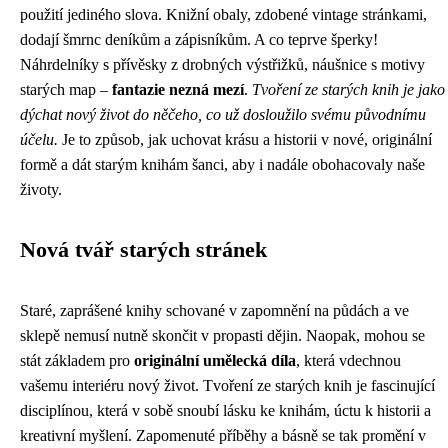
použití jediného slova. Knižní obaly, zdobené vintage stránkami,
dodají šmrnc deníkům a zápisníkům. A co teprve šperky!
Náhrdelníky s přívěsky z drobných výstřižků, náušnice s motivy
starých map –
fantazie nezná mezí
.
Tvoření ze starých knih je jako
dýchat nový život do něčeho, co už dosloužilo svému původnímu
účelu.
Je to způsob, jak uchovat krásu a historii v nové, originální
formě a dát starým knihám šanci, aby i nadále obohacovaly naše
životy.
Nová tvář starých stránek
Staré, zaprášené knihy schované v zapomnění na půdách a ve
sklepě nemusí nutně skončit v propasti dějin. Naopak, mohou se
stát základem pro
originální umělecká díla
, která vdechnou
vašemu interiéru nový život. Tvoření ze starých knih je fascinující
disciplínou, která v sobě snoubí lásku ke knihám, úctu k historii a
kreativní myšlení. Zapomenuté příběhy a básně se tak promění v