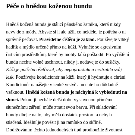
Péče o hnědou koženou bundu
Hnědá kožená bunda je stálicí pánského šatníku, která nikdy
nevyjde z módy. Abyste si ji ale užili co nejdéle, je potřeba o ni
správně pečovat.
Pravidelné čištění je základ.
Používejte vlhký
hadřík a mýdlo určené přímo na kůži. Vyhněte se agresivním
čisticím prostředkům, které by mohly kůži poškodit. Po vyčištění
bundu nechte volně uschnout, nikdy ji nedávejte do sušičky.
Kůži je potřeba ošetřovat, aby nepopraskala a neztratila svůj
lesk.
Používejte kondicionér na kůži, který ji hydratuje a chrání.
Kondicionér nanášejte v tenké vrstvě a nechte ho důkladně
vsáknout.
Hnědá kožená bunda je náchylná k vyblednutí na
slunci.
Pokud ji necháte delší dobu vystavenou přímému
slunečnímu záření, může ztratit svou barvu. Při skladování
bundy dbejte na to, aby měla dostatek prostoru a nebyla
stlačená. Ideální je pověsit ji na ramínko do skříně.
Dodržováním těchto jednoduchých tipů prodloužíte životnost