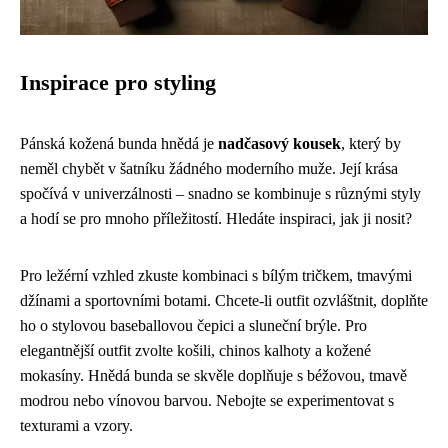
Inspirace pro styling
Pánská kožená bunda hnědá je
nadčasový kousek
, který by
neměl chybět v šatníku žádného moderního muže. Její krása
spočívá v univerzálnosti – snadno se kombinuje s různými styly
a hodí se pro mnoho příležitostí. Hledáte inspiraci, jak ji nosit?
Pro ležérní vzhled zkuste kombinaci s bílým tričkem, tmavými
džínami a sportovními botami. Chcete-li outfit ozvláštnit, doplňte
ho o stylovou baseballovou čepici a sluneční brýle. Pro
elegantnější outfit zvolte košili, chinos kalhoty a kožené
mokasíny. Hnědá bunda se skvěle doplňuje s béžovou, tmavě
modrou nebo vínovou barvou. Nebojte se experimentovat s
texturami a vzory.