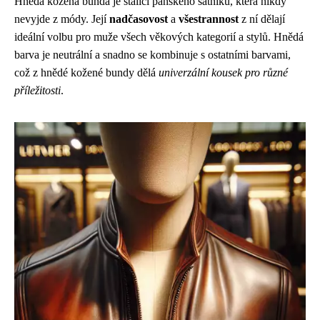
Hnědá kožená bunda je stálicí pánského šatníku, která nikdy
nevyjde z módy. Její
nadčasovost
a
všestrannost
z ní dělají
ideální volbu pro muže všech věkových kategorií a stylů. Hnědá
barva je neutrální a snadno se kombinuje s ostatními barvami,
což z hnědé kožené bundy dělá
univerzální kousek pro různé
příležitosti
.