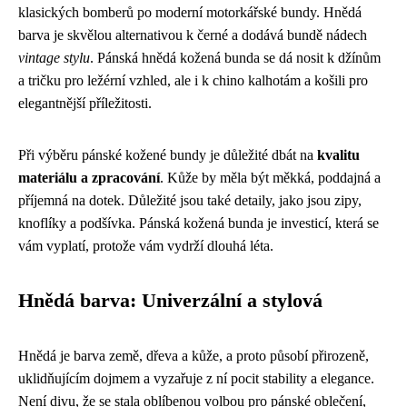
klasických bomberů po moderní motorkářské bundy. Hnědá
barva je skvělou alternativou k černé a dodává bundě nádech
vintage stylu
. Pánská hnědá kožená bunda se dá nosit k džínům
a tričku pro ležérní vzhled, ale i k chino kalhotám a košili pro
elegantnější příležitosti.
Při výběru pánské kožené bundy je důležité dbát na
kvalitu
materiálu a zpracování
. Kůže by měla být měkká, poddajná a
příjemná na dotek. Důležité jsou také detaily, jako jsou zipy,
knoflíky a podšívka. Pánská kožená bunda je investicí, která se
vám vyplatí, protože vám vydrží dlouhá léta.
Hnědá barva: Univerzální a stylová
Hnědá je barva země, dřeva a kůže, a proto působí přirozeně,
uklidňujícím dojmem a vyzařuje z ní pocit stability a elegance.
Není divu, že se stala oblíbenou volbou pro pánské oblečení,