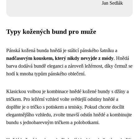
Jan Sedlák
Typy kožených bund pro muže
Pánská kožená bunda hnědá je stálicí pánského šatníku a
nadčasovým kouskem, který nikdy nevyjde z módy
. Hnědá
barva dodává bundě eleganci a zároveň ležérnost, díky čemuž se
hodí k mnoha typům pánského oblečení.
Klasickou volbou je kombinace hnědé kožené bundy s džíny a
tričkem. Pro ležérní vzhled volte světlejší odstíny hnědé a
doplňte je o tričko s potiskem a tenisky. Pokud chcete docílit
elegantnějšího vzhledu, zvolte tmavší odstín hnědé a kombinujte
bundu s jednobarevným tričkem a polobotkami.