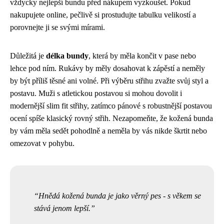
vždycky nejlepší bundu před nákupem vyzkoušet. Pokud
nakupujete online, pečlivě si prostudujte tabulku velikostí a
porovnejte ji se svými mírami.
Důležitá je
délka bundy
, která by měla končit v pase nebo
lehce pod ním. Rukávy by měly dosahovat k zápěstí a neměly
by být příliš těsné ani volné. Při výběru střihu zvažte svůj styl a
postavu. Muži s atletickou postavou si mohou dovolit i
modernější slim fit střihy, zatímco pánové s robustnější postavou
ocení spíše klasický rovný střih. Nezapomeňte, že kožená bunda
by vám měla sedět pohodlně a neměla by vás nikde škrtit nebo
omezovat v pohybu.
Hnědá kožená bunda je jako věrný pes - s věkem se
stává jenom lepší.