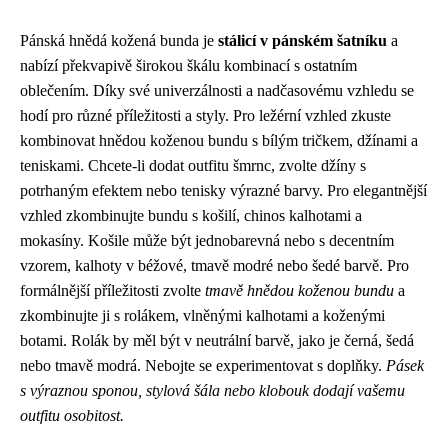
Pánská hnědá kožená bunda je
stálicí v pánském šatníku
a
nabízí překvapivě širokou škálu kombinací s ostatním
oblečením. Díky své univerzálnosti a nadčasovému vzhledu se
hodí pro různé příležitosti a styly. Pro ležérní vzhled zkuste
kombinovat hnědou koženou bundu s bílým tričkem, džínami a
teniskami. Chcete-li dodat outfitu šmrnc, zvolte džíny s
potrhaným efektem nebo tenisky výrazné barvy. Pro elegantnější
vzhled zkombinujte bundu s košilí, chinos kalhotami a
mokasíny. Košile může být jednobarevná nebo s decentním
vzorem, kalhoty v béžové, tmavě modré nebo šedé barvě. Pro
formálnější příležitosti zvolte
tmavě hnědou koženou bundu
a
zkombinujte ji s rolákem, vlněnými kalhotami a koženými
botami. Rolák by měl být v neutrální barvě, jako je černá, šedá
nebo tmavě modrá. Nebojte se experimentovat s doplňky.
Pásek
s výraznou sponou, stylová šála nebo klobouk dodají vašemu
outfitu osobitost.