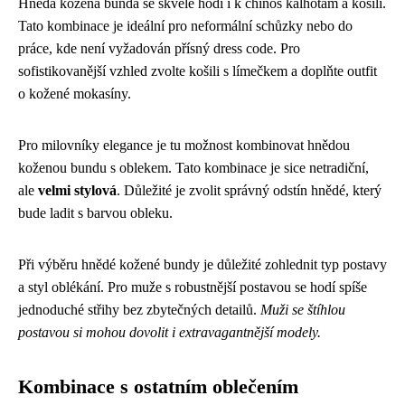
Hnědá kožená bunda se skvěle hodí i k chinos kalhotám a košili.
Tato kombinace je ideální pro neformální schůzky nebo do
práce, kde není vyžadován přísný dress code. Pro
sofistikovanější vzhled zvolte košili s límečkem a doplňte outfit
o kožené mokasíny.
Pro milovníky elegance je tu možnost kombinovat hnědou
koženou bundu s oblekem. Tato kombinace je sice netradiční,
ale
velmi stylová
. Důležité je zvolit správný odstín hnědé, který
bude ladit s barvou obleku.
Při výběru hnědé kožené bundy je důležité zohlednit typ postavy
a styl oblékání. Pro muže s robustnější postavou se hodí spíše
jednoduché střihy bez zbytečných detailů.
Muži se štíhlou
postavou si mohou dovolit i extravagantnější modely.
Kombinace s ostatním oblečením