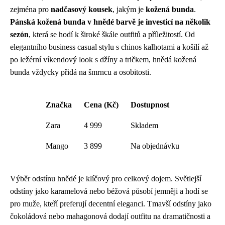
zejména pro
nadčasový kousek
, jakým je
kožená bunda
.
Pánská kožená bunda v hnědé barvě je investicí na několik
sezón
, která se hodí k široké škále outfitů a příležitostí. Od
elegantního business casual stylu s chinos kalhotami a košilí až
po ležérní víkendový look s džíny a tričkem, hnědá kožená
bunda vždycky přidá na šmrncu a osobitosti.
Značka
Cena (Kč)
Dostupnost
Zara
4 999
Skladem
Mango
3 899
Na objednávku
Výběr odstínu hnědé je klíčový pro celkový dojem. Světlejší
odstíny jako karamelová nebo béžová působí jemněji a hodí se
pro muže, kteří preferují decentní eleganci. Tmavší odstíny jako
čokoládová nebo mahagonová dodají outfitu na dramatičnosti a