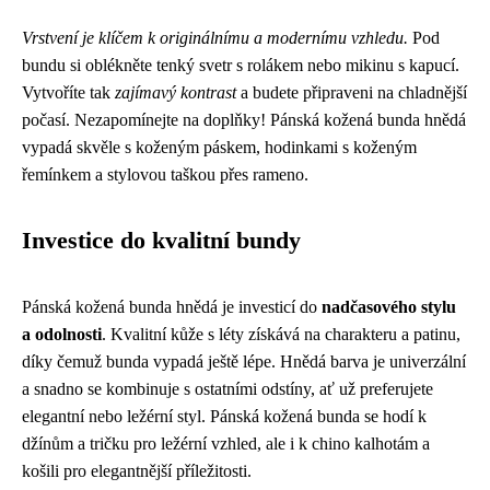
Vrstvení je klíčem k originálnímu a modernímu vzhledu.
Pod
bundu si oblékněte tenký svetr s rolákem nebo mikinu s kapucí.
Vytvoříte tak
zajímavý kontrast
a budete připraveni na chladnější
počasí. Nezapomínejte na doplňky! Pánská kožená bunda hnědá
vypadá skvěle s koženým páskem, hodinkami s koženým
řemínkem a stylovou taškou přes rameno.
Investice do kvalitní bundy
Pánská kožená bunda hnědá je investicí do
nadčasového stylu
a odolnosti
. Kvalitní kůže s léty získává na charakteru a patinu,
díky čemuž bunda vypadá ještě lépe. Hnědá barva je univerzální
a snadno se kombinuje s ostatními odstíny, ať už preferujete
elegantní nebo ležérní styl. Pánská kožená bunda se hodí k
džínům a tričku pro ležérní vzhled, ale i k chino kalhotám a
košili pro elegantnější příležitosti.