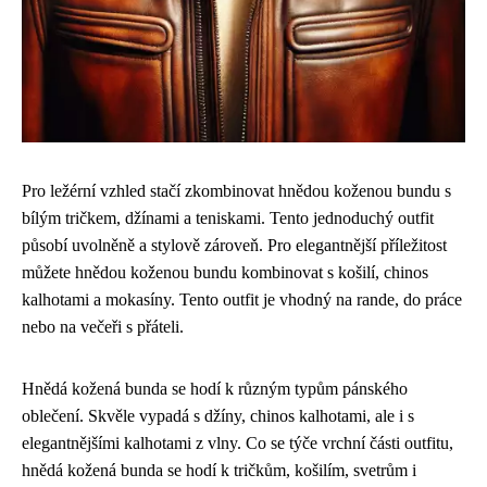
Pro ležérní vzhled stačí zkombinovat hnědou koženou bundu s
bílým tričkem, džínami a teniskami. Tento jednoduchý outfit
působí uvolněně a stylově zároveň. Pro elegantnější příležitost
můžete hnědou koženou bundu kombinovat s košilí, chinos
kalhotami a mokasíny. Tento outfit je vhodný na rande, do práce
nebo na večeři s přáteli.
Hnědá kožená bunda se hodí k různým typům pánského
oblečení. Skvěle vypadá s džíny, chinos kalhotami, ale i s
elegantnějšími kalhotami z vlny. Co se týče vrchní části outfitu,
hnědá kožená bunda se hodí k tričkům, košilím, svetrům i