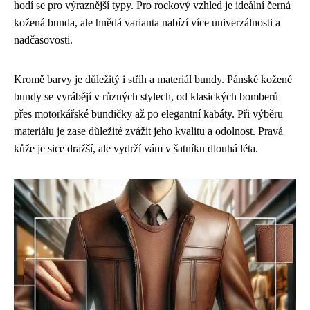
hodí se pro výraznější typy. Pro rockový vzhled je ideální černá
kožená bunda, ale hnědá varianta nabízí více univerzálnosti a
nadčasovosti.
Kromě barvy je důležitý i střih a materiál bundy. Pánské kožené
bundy se vyrábějí v různých stylech, od klasických bomberů
přes motorkářské bundičky až po elegantní kabáty. Při výběru
materiálu je zase důležité zvážit jeho kvalitu a odolnost. Pravá
kůže je sice dražší, ale vydrží vám v šatníku dlouhá léta.