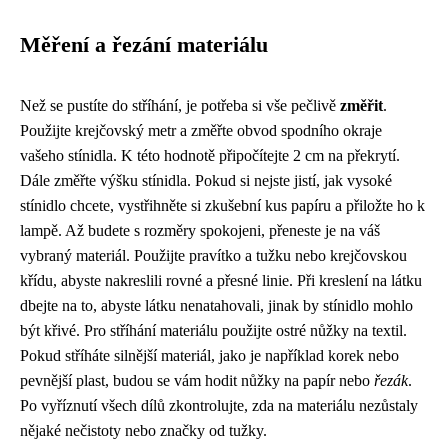
Měření a řezání materiálu
Než se pustíte do stříhání, je potřeba si vše pečlivě
změřit
.
Použijte krejčovský metr a změřte obvod spodního okraje
vašeho stínidla. K této hodnotě připočítejte 2 cm na překrytí.
Dále změřte výšku stínidla. Pokud si nejste jistí, jak vysoké
stínidlo chcete, vystřihněte si zkušební kus papíru a přiložte ho k
lampě. Až budete s rozměry spokojeni, přeneste je na váš
vybraný materiál. Použijte pravítko a tužku nebo krejčovskou
křídu, abyste nakreslili rovné a přesné linie. Při kreslení na látku
dbejte na to, abyste látku nenatahovali, jinak by stínidlo mohlo
být křivé. Pro stříhání materiálu použijte ostré nůžky na textil.
Pokud stříháte silnější materiál, jako je například korek nebo
pevnější plast, budou se vám hodit nůžky na papír nebo
řezák
.
Po vyříznutí všech dílů zkontrolujte, zda na materiálu nezůstaly
nějaké nečistoty nebo značky od tužky.