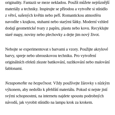
originality. Fantazii se meze nekladou. Použít můžete nejrůznější
materiály a techniky. Inspirujte se přírodou a vytvořte si stínidlo
z větví, sušených květin nebo peří. Romantickou atmosféru
navodíte s krajkou, stuhami nebo starými šátky. Moderní vzhled
dodají geometrické tvary z papíru, plastu nebo kovu. Recyklujte
staré mapy, noviny nebo plechovky a dejte jim nový život.
Nebojte se experimentovat s barvami a vzory. Použijte akrylové
barvy, spreje nebo ubrouskovou techniku. Pro vytvoření
originálních efektů zkuste batikování, razítkování nebo malování
šablonami.
Nezapomeňte na bezpečnost.
Vždy používejte žárovky s nízkým
výkonem, aby nedošlo k přehřátí materiálu. Pokud si nejste jistí
svými schopnostmi, na internetu najdete spoustu podrobných
návodů, jak vyrobit stínidlo na lampu krok za krokem.