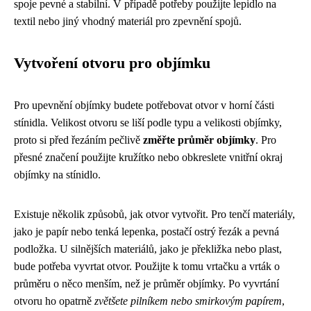
spoje pevné a stabilní. V případě potřeby použijte lepidlo na
textil nebo jiný vhodný materiál pro zpevnění spojů.
Vytvoření otvoru pro objímku
Pro upevnění objímky budete potřebovat otvor v horní části
stínidla. Velikost otvoru se liší podle typu a velikosti objímky,
proto si před řezáním pečlivě
změřte průměr objímky
. Pro
přesné značení použijte kružítko nebo obkreslete vnitřní okraj
objímky na stínidlo.
Existuje několik způsobů, jak otvor vytvořit. Pro tenčí materiály,
jako je papír nebo tenká lepenka, postačí ostrý řezák a pevná
podložka. U silnějších materiálů, jako je překližka nebo plast,
bude potřeba vyvrtat otvor. Použijte k tomu vrtačku a vrták o
průměru o něco menším, než je průměr objímky. Po vyvrtání
otvoru ho opatrně
zvětšete pilníkem nebo smirkovým papírem
,