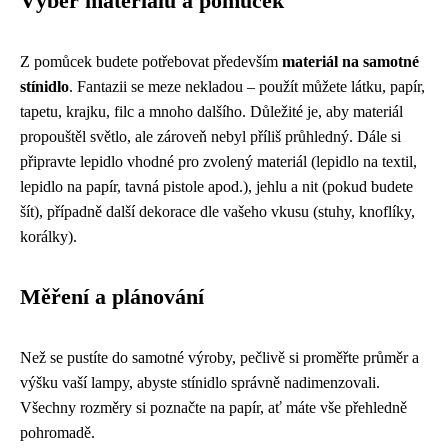
Výběr materiálu a pomůcek
Z pomůcek budete potřebovat především
materiál na samotné
stínidlo
. Fantazii se meze nekladou – použít můžete látku, papír,
tapetu, krajku, filc a mnoho dalšího. Důležité je, aby materiál
propouštěl světlo, ale zároveň nebyl příliš průhledný. Dále si
připravte lepidlo vhodné pro zvolený materiál (lepidlo na textil,
lepidlo na papír, tavná pistole apod.), jehlu a nit (pokud budete
šít), případně další dekorace dle vašeho vkusu (stuhy, knoflíky,
korálky).
Měření a plánování
Než se pustíte do samotné výroby, pečlivě si proměřte průměr a
výšku vaší lampy, abyste stínidlo správně nadimenzovali.
Všechny rozměry si poznačte na papír, ať máte vše přehledně
pohromadě.