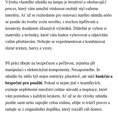
Výroba vlastního stínidla na lampu je
kreativní a obohacující
proces
, který vám umožní vtisknout osobitý styl vašemu
interiéru. Ať už se rozhodnete pro renovaci starého stínidla nebo
se pustíte do tvorby zcela nového, s trochou trpělivosti a
kreativity dosáhnete úžasných výsledků. Důležité je vybrat si
materiály a techniky, které vám budou vyhovovat a odpovídat
vašim představám. Nebojte se experimentovat a kombinovat
různé textury, barvy a vzory.
Při práci dbejte na bezpečnost a pečlivost, zejména při
manipulaci s elektrickými komponenty. Nezapomeňte, že
stínidlo by mělo být nejen esteticky působivé, ale také
funkční a
bezpečné pro použití
. Pokud si nejste jistí v kramflecích,
existuje nepřeberné množství online návodů a inspirace, které
vám pomohou s každým krokem. Ať už se do výroby stínidla
pustíte sami nebo zapojíte celou rodinu, užijte si tvůrčí proces a
radujte se z originálního doplňku, který rozzáří váš domov.