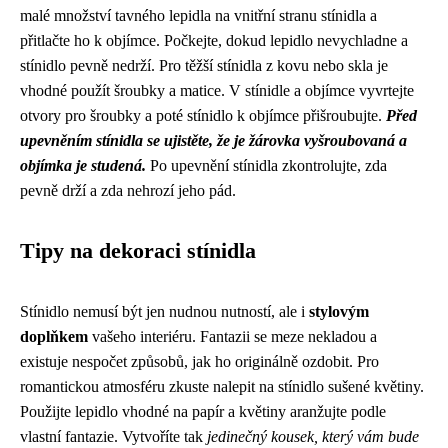
malé množství tavného lepidla na vnitřní stranu stínidla a
přitlačte ho k objímce. Počkejte, dokud lepidlo nevychladne a
stínidlo pevně nedrží. Pro těžší stínidla z kovu nebo skla je
vhodné použít šroubky a matice. V stínidle a objímce vyvrtejte
otvory pro šroubky a poté stínidlo k objímce přišroubujte.
Před
upevněním stínidla se ujistěte, že je žárovka vyšroubovaná a
objímka je studená.
Po upevnění stínidla zkontrolujte, zda
pevně drží a zda nehrozí jeho pád.
Tipy na dekoraci stínidla
Stínidlo nemusí být jen nudnou nutností, ale i
stylovým
doplňkem
vašeho interiéru. Fantazii se meze nekladou a
existuje nespočet způsobů, jak ho originálně ozdobit. Pro
romantickou atmosféru zkuste nalepit na stínidlo sušené květiny.
Použijte lepidlo vhodné na papír a květiny aranžujte podle
vlastní fantazie. Vytvoříte tak
jedinečný kousek, který vám bude