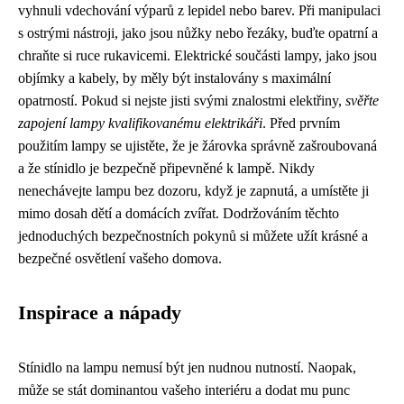
vyhnuli vdechování výparů z lepidel nebo barev. Při manipulaci
s ostrými nástroji, jako jsou nůžky nebo řezáky, buďte opatrní a
chraňte si ruce rukavicemi. Elektrické součásti lampy, jako jsou
objímky a kabely, by měly být instalovány s maximální
opatrností. Pokud si nejste jisti svými znalostmi elektřiny,
svěřte
zapojení lampy kvalifikovanému elektrikáři
. Před prvním
použitím lampy se ujistěte, že je žárovka správně zašroubovaná
a že stínidlo je bezpečně připevněné k lampě. Nikdy
nenechávejte lampu bez dozoru, když je zapnutá, a umístěte ji
mimo dosah dětí a domácích zvířat. Dodržováním těchto
jednoduchých bezpečnostních pokynů si můžete užít krásné a
bezpečné osvětlení vašeho domova.
Inspirace a nápady
Stínidlo na lampu nemusí být jen nudnou nutností. Naopak,
může se stát dominantou vašeho interiéru a dodat mu punc