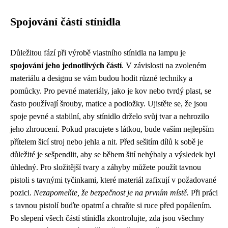
Spojování částí stínidla
Důležitou fází při výrobě vlastního stínidla na lampu je
spojování jeho jednotlivých částí
. V závislosti na zvoleném
materiálu a designu se vám budou hodit různé techniky a
pomůcky. Pro pevné materiály, jako je kov nebo tvrdý plast, se
často používají šrouby, matice a podložky. Ujistěte se, že jsou
spoje pevné a stabilní, aby stínidlo drželo svůj tvar a nehrozilo
jeho zhroucení. Pokud pracujete s látkou, bude vaším nejlepším
přítelem šicí stroj nebo jehla a nit. Před sešitím dílů k sobě je
důležité je sešpendlit, aby se během šití nehýbaly a výsledek byl
úhledný. Pro složitější tvary a záhyby můžete použít tavnou
pistoli s tavnými tyčinkami, které materiál zafixují v požadované
pozici.
Nezapomeňte, že bezpečnost je na prvním místě.
Při práci
s tavnou pistolí buďte opatrní a chraňte si ruce před popálením.
Po slepení všech částí stínidla zkontrolujte, zda jsou všechny