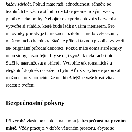
každý závidět
. Pokud máte rádi jednoduchost, sáhněte po
textilních barvách a stínidlo ozdobte geometrickými vzory,
puntíky nebo pruhy. Nebojte se experimentovat s barvami a
vytvořte si stínidlo, které bude ladit s vaším interiérem. Pro
milovníky přírody je tu možnost ozdobit stínidlo větvičkami,
mušlemi nebo kamínky. Stačí je přilepit tavnou pistolí a vytvořit
tak originální přírodní dekoraci. Pokud máte doma staré krajky
nebo stuhy, nezoufejte. I ty se dají využít k dekoraci stínidla.
Stačí je naaranžovat a přilepit. Vytvoříte tak romantický a
elegantní doplněk do vašeho bytu. Ať už si vyberete jakoukoli
možnost, nezapomeňte, že nejdůležitější je vaše kreativita a
radost z tvoření.
Bezpečnostní pokyny
Při výrobě vlastního stínidla na lampu je
bezpečnost na prvním
místě
. Vždy pracujte v dobře větraném prostoru, abyste se