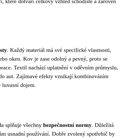
í
, které dotváří celkový vzhled schodiště a zároveň
sty
. Každý materiál má své specifické vlastnosti,
ebo oken. Kov je zase odolný a pevný, proto se
korace. Textil nachází uplatnění v oděvním průmyslu,
ky do aut. Zajímavé efekty vznikají kombinováním
e luxusní dojem.
zda splňuje všechny
bezpečnostní normy
. Důležitá
vám usnadní používání. Dobře zvolený spotřebič by