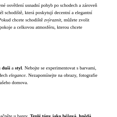
ené osvětlení usnadní pohyb po schodech a zároveň
 schodiště, která poskytují decentní a elegantní
. Pokud chcete schodiště
zvýraznit
, můžete zvolit
 pokoje a celkovou atmosféru, kterou chcete
u
duši
a
styl
. Nebojte se experimentovat s barvami,
ádech
elegance
. Nezapomínejte na obrazy, fotografie
 vašeho domova.
začněte u barev.
Teplé tóny jako béžová, hnědá