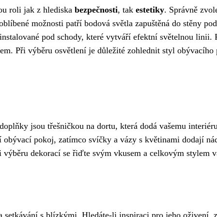
ou roli jak z hlediska
bezpečnosti
, tak
estetiky
. Správně zvol
líbené možnosti patří bodová světla zapuštěná do stěny podél
instalované pod schody, které vytváří efektní světelnou linii
m. Při výběru osvětlení je důležité zohlednit styl obývacího
oplňky jsou třešničkou na dortu, která dodá vašemu interiér
ní obývací pokoj, zatímco svíčky a vázy s květinami dodají n
. Při výběru dekorací se řiďte svým vkusem a celkovým stylem
etkávání s blízkými. Hledáte-li inspiraci pro jeho oživení, 