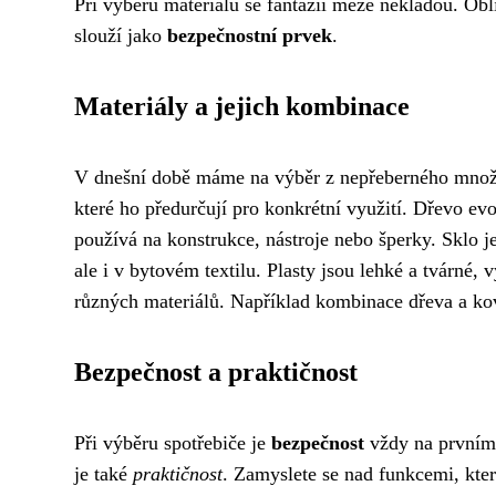
Při výběru materiálu se fantazii meze nekladou. Obl
slouží jako
bezpečnostní prvek
.
Materiály a jejich kombinace
V dnešní době máme na výběr z nepřeberného množst
které ho předurčují pro konkrétní využití. Dřevo e
používá na konstrukce, nástroje nebo šperky. Sklo j
ale i v bytovém textilu. Plasty jsou lehké a tvárné
různých materiálů. Například kombinace dřeva a kovu
Bezpečnost a praktičnost
Při výběru spotřebiče je
bezpečnost
vždy na prvním 
je také
praktičnost
. Zamyslete se nad funkcemi, kte