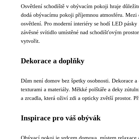
Osvětlení schodiště v obývacím pokoji hraje důležit
dodá obývacímu pokoji příjemnou atmosféru. Mezi ob
osvětlení. Pro moderní interiéry se hodí LED pásky 
závěsné svítidlo umístěné nad schodišťovým prostore
vytvořit.
Dekorace a doplňky
Dům není domov bez špetky osobnosti. Dekorace a d
texturami a materiály. Měkké polštáře a deky zútul
a zrcadla, která oživí zdi a opticky zvětší prostor
Inspirace pro váš obývák
Obývací pokoj je srdcem domova, místem relaxace a s