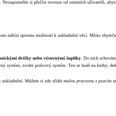
 Nezapomeňte si přečíst recenze od ostatních uživatelů, abys
itom nabízí spoustu možností k uskladnění věcí. Místo zbyteč
lasickými dvířky nebo výsuvnými šuplíky
. Do nich schováte
ný systém, zvolte policový systém. Ten se hodí na knihy, dek
k uskladnění. Můžete si zde zřídit
malou pracovnu s psacím st