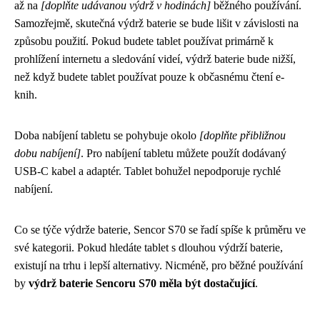
až na
[doplňte udávanou výdrž v hodinách]
běžného používání.
Samozřejmě, skutečná výdrž baterie se bude lišit v závislosti na
způsobu použití. Pokud budete tablet používat primárně k
prohlížení internetu a sledování videí, výdrž baterie bude nižší,
než když budete tablet používat pouze k občasnému čtení e-
knih.
Doba nabíjení tabletu se pohybuje okolo
[doplňte přibližnou
dobu nabíjení]
. Pro nabíjení tabletu můžete použít dodávaný
USB-C kabel a adaptér. Tablet bohužel nepodporuje rychlé
nabíjení.
Co se týče výdrže baterie, Sencor S70 se řadí spíše k průměru ve
své kategorii. Pokud hledáte tablet s dlouhou výdrží baterie,
existují na trhu i lepší alternativy. Nicméně, pro běžné používání
by
výdrž baterie Sencoru S70 měla být dostačující
.