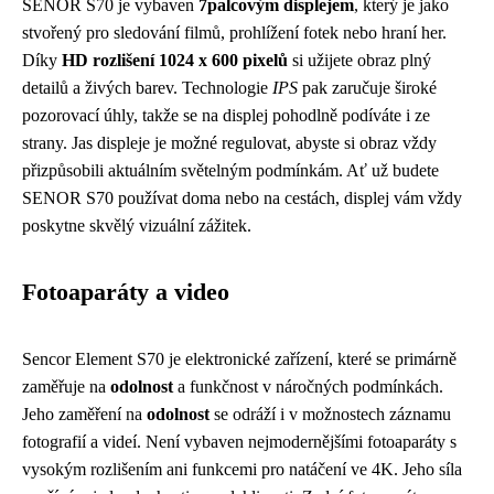
SENOR S70 je vybaven
7palcovým displejem
, který je jako
stvořený pro sledování filmů, prohlížení fotek nebo hraní her.
Díky
HD rozlišení 1024 x 600 pixelů
si užijete obraz plný
detailů a živých barev. Technologie
IPS
pak zaručuje široké
pozorovací úhly, takže se na displej pohodlně podíváte i ze
strany. Jas displeje je možné regulovat, abyste si obraz vždy
přizpůsobili aktuálním světelným podmínkám. Ať už budete
SENOR S70 používat doma nebo na cestách, displej vám vždy
poskytne skvělý vizuální zážitek.
Fotoaparáty a video
Sencor Element S70 je elektronické zařízení, které se primárně
zaměřuje na
odolnost
a funkčnost v náročných podmínkách.
Jeho zaměření na
odolnost
se odráží i v možnostech záznamu
fotografií a videí. Není vybaven nejmodernějšími fotoaparáty s
vysokým rozlišením ani funkcemi pro natáčení ve 4K. Jeho síla