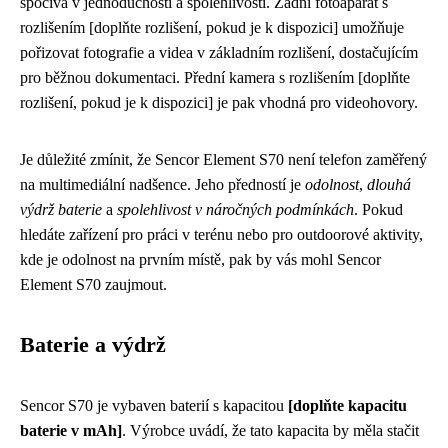
spočívá v jednoduchosti a spolehlivosti. Zadní fotoaparát s
rozlišením [doplňte rozlišení, pokud je k dispozici] umožňuje
pořizovat fotografie a videa v základním rozlišení, dostačujícím
pro běžnou dokumentaci. Přední kamera s rozlišením [doplňte
rozlišení, pokud je k dispozici] je pak vhodná pro videohovory.
Je důležité zmínit, že Sencor Element S70 není telefon zaměřený
na multimediální nadšence. Jeho předností je
odolnost
,
dlouhá
výdrž baterie
a
spolehlivost v náročných podmínkách
. Pokud
hledáte zařízení pro práci v terénu nebo pro outdoorové aktivity,
kde je odolnost na prvním místě, pak by vás mohl Sencor
Element S70 zaujmout.
Baterie a výdrž
Sencor S70 je vybaven baterií s kapacitou
[doplňte kapacitu
baterie v mAh]
. Výrobce uvádí, že tato kapacita by měla stačit