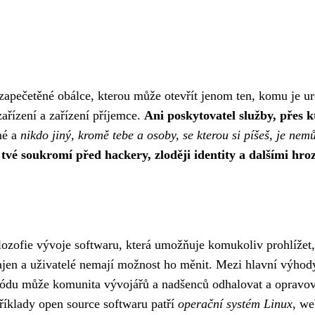
 zapečetěné obálce, kterou může otevřít jenom ten, komu je ur
ařízení a zařízení příjemce.
Ani poskytovatel služby, přes 
mé a
nikdo jiný, kromě tebe a osoby, se kterou si píšeš, je nemů
tvé soukromí před hackery, zloději identity a dalšími hro
filozofie vývoje softwaru, která umožňuje komukoliv prohlížet,
tajen a uživatelé nemají možnost ho měnit. Mezi hlavní výhody
ti kódu může komunita vývojářů a nadšenců odhalovat a opravo
říklady open source softwaru patří
operační systém Linux
, we