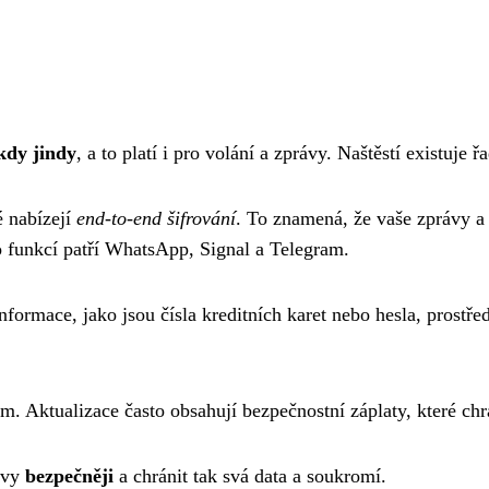
 kdy jindy
, a to platí i pro volání a zprávy. Naštěstí existuje
é nabízejí
end-to-end šifrování
. To znamená, že vaše zprávy a
o funkcí patří WhatsApp, Signal a Telegram.
 informace, jako jsou čísla kreditních karet nebo hesla, prostř
ém. Aktualizace často obsahují bezpečnostní záplaty, které ch
rávy
bezpečněji
a chránit tak svá data a soukromí.