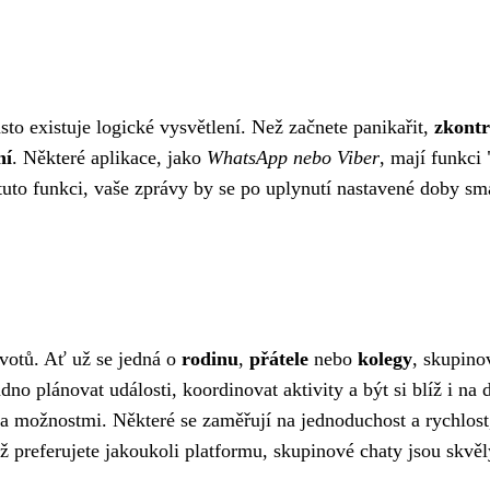
asto existuje logické vysvětlení. Než začnete panikařit,
zkontr
ní
. Některé aplikace, jako
WhatsApp nebo Viber
, mají funkci
tuto funkci, vaše zprávy by se po uplynutí nastavené doby sm
ivotů. Ať už se jedná o
rodinu
,
přátele
nebo
kolegy
, skupino
o plánovat události, koordinovat aktivity a být si blíž i na 
a možnostmi. Některé se zaměřují na jednoduchost a rychlost,
už preferujete jakoukoli platformu, skupinové chaty jsou skv