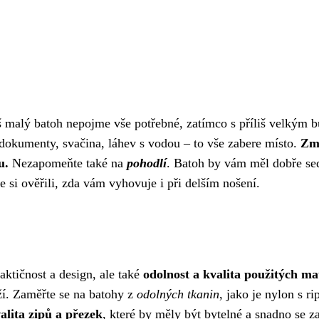
iš malý batoh nepojme vše potřebné, zatímco s příliš velkým b
okumenty, svačina, láhev s vodou – to vše zabere místo.
Změ
u.
Nezapomeňte také na
pohodlí
. Batoh by vám měl dobře sed
 si ověřili, zda vám vyhovuje i při delším nošení.
aktičnost a design, ale také
odolnost a kvalita použitých ma
rží. Zaměřte se na batohy z
odolných tkanin
, jako je nylon s ri
alita zipů a přezek
, které by měly být bytelné a snadno se za