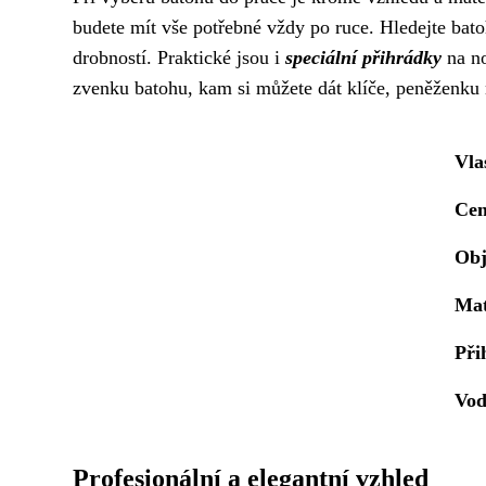
budete mít vše potřebné vždy po ruce. Hledejte bat
drobností. Praktické jsou i
speciální přihrádky
na no
zvenku batohu, kam si můžete dát klíče, peněženku 
Vla
Ce
Ob
Mat
Při
Vod
Profesionální a elegantní vzhled