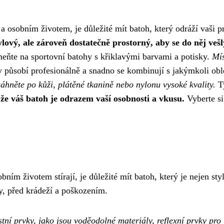
a osobním životem, je důležité mít batoh, který odráží vaši p
lový, ale zároveň dostatečně prostorný, aby se do něj vešl
ňte na sportovní batohy s křiklavými barvami a potisky.
Mís
 působí profesionálně a snadno se kombinují s jakýmkoli oble
áhněte po kůži, plátěné tkanině nebo nylonu vysoké kvality.
Ty
e váš batoh je odrazem vaší osobnosti a vkusu.
Vyberte si
ím životem stírají, je důležité mít batoh, který je nejen sty
y, před krádeží a poškozením.
í prvky, jako jsou voděodolné materiály, reflexní prvky pro l