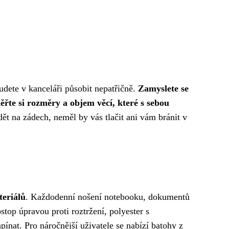
udete v kanceláři působit nepatřičně.
Zamyslete se
řte si rozměry a objem věcí, které s sebou
ět na zádech, neměl by vás tlačit ani vám bránit v
teriálů
. Každodenní nošení notebooku, dokumentů
pstop úpravou proti roztržení, polyester s
pínat. Pro náročnější uživatele se nabízí batohy z