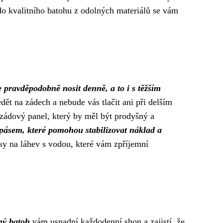
 do kvalitního batohu z odolných materiálů se vám
 pravděpodobně nosit denně, a to i s těžším
dět na zádech a nebude vás tlačit ani při delším
 zádový panel, který by měl být prodyšný a
 pásem, které pomohou stabilizovat náklad a
psy na láhev s vodou, které vám zpříjemní
ný batoh
vám usnadní každodenní shon a zajistí, že