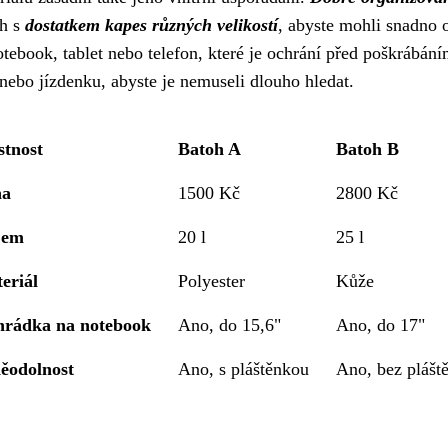
oh s
dostatkem kapes různých velikostí
, abyste mohli snadno 
tebook, tablet nebo telefon, které je ochrání před poškrábán
nebo jízdenku, abyste je nemuseli dlouho hledat.
stnost
Batoh A
Batoh B
na
1500 Kč
2800 Kč
jem
20 l
25 l
eriál
Polyester
Kůže
hrádka na notebook
Ano, do 15,6"
Ano, do 17"
ěodolnost
Ano, s pláštěnkou
Ano, bez plášt