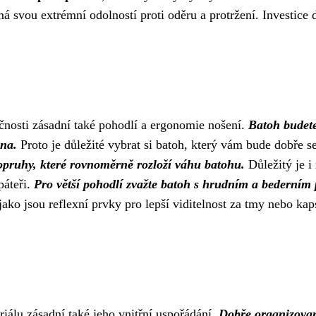
ámá svou extrémní odolností proti oděru a protržení. Investice
čnosti zásadní také pohodlí a ergonomie nošení.
Batoh budete
ina.
Proto je důležité vybrat si batoh, který vám bude dobře se
opruhy, které rovnoměrně rozloží váhu batohu.
Důležitý je i
páteři.
Pro větší pohodlí zvažte batoh s hrudním a bederním
jako jsou reflexní prvky pro lepší viditelnost za tmy nebo ka
iálu zásadní také jeho vnitřní uspořádání.
Dobře organizova