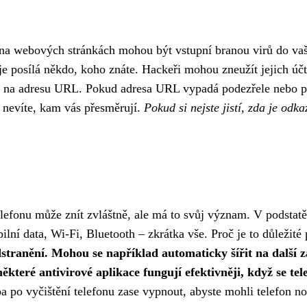
na webových stránkách mohou být vstupní branou virů do va
 je posílá někdo, koho znáte. Hackeři mohou zneužít jejich úč
áte na adresu URL. Pokud adresa URL vypadá podezřele nebo po
 nevíte, kam vás přesměrují.
Pokud si nejste jistí, zda je odk
lefonu může znít zvláštně, ale má to svůj význam. V podstatě 
í data, Wi-Fi, Bluetooth – zkrátka vše. Proč je to důležité 
dstranění. Mohou se například automaticky šířit na další z
ěkteré antivirové aplikace fungují efektivněji, když se t
a po vyčištění telefonu zase vypnout, abyste mohli telefon n