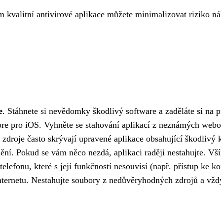
kvalitní antivirové aplikace můžete minimalizovat riziko nák
e
. Stáhnete si nevědomky škodlivý software a zaděláte si na 
ore pro iOS. Vyhněte se stahování aplikací z neznámých web
droje často skrývají upravené aplikace obsahující škodlivý kó
ění. Pokud se vám něco nezdá, aplikaci raději nestahujte. Vší
telefonu, které s její funkčností nesouvisí (např. přístup k
nternetu. Nestahujte soubory z nedůvěryhodných zdrojů a vždy