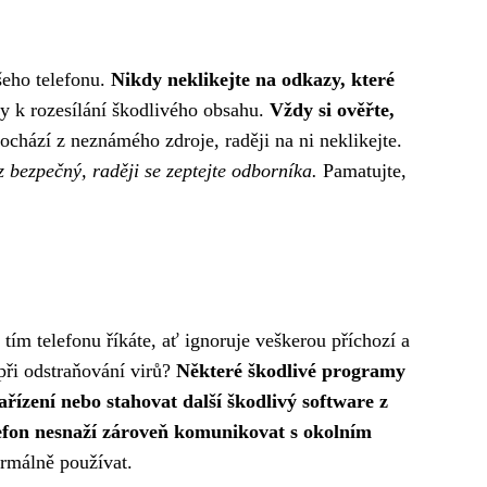
šeho telefonu.
Nikdy neklikejte na odkazy, které
ty k rozesílání škodlivého obsahu.
Vždy si ověřte,
chází z neznámého zdroje, raději na ni neklikejte.
az bezpečný, raději se zeptejte odborníka.
Pamatujte,
tím telefonu říkáte, ať ignoruje veškerou příchozí a
při odstraňování virů?
Některé škodlivé programy
ařízení nebo stahovat další škodlivý software z
elefon nesnaží zároveň komunikovat s okolním
ormálně používat.