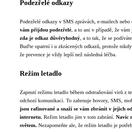
Podezřelé odkazy
Podezřelé odkazy v SMS zprávách, e-mailech nebo 
vám přijdou podezřelé
, a to ani v případě, že vám
zda je odkaz důvěryhodný
, a to tak, že se podív
Buďte opatrní i u zkrácených odkazů, protože nikdy
že prevence je vždy lepší než následná léčba.
Režim letadlo
Zapnutí režimu letadlo během odstraňování virů z te
odchozí komunikaci. To zahrnuje hovory, SMS, mobiln
jsou rafinované a snaží se vám zbránit v jejich o
internetu.
Režim letadlo jim v tom zabrání.
Navíc n
světem.
Nezapomeňte ale, že režim letadlo je potřeb