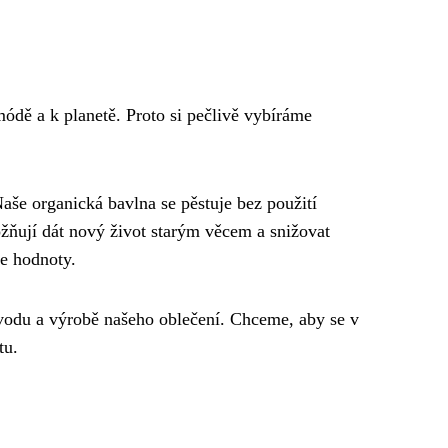
ódě a k planetě. Proto si pečlivě vybíráme
 Naše organická bavlna se pěstuje bez použití
ožňují dát nový život starým věcem a snižovat
še hodnoty.
původu a výrobě našeho oblečení. Chceme, aby se v
tu.