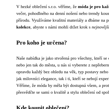
V hezké oblečení s.r.o. věříme, že
móda je pro ka
večer, pohodlného na denní nošení nebo trendy kousk
přírodu. Využíváme kvalitní materiály a dbáme na p
kolekce
, abyste s námi mohli držet krok s
nejnovějš
Pro koho je určena?
Naše nabídka je jako stvořená pro všechny, kteří se 
nebo jen tak do města, u nás si vyberete z nepřebern
opravdu každý bez ohledu na věk, typ postavy nebo st
jak milovníci elegance, tak i ti, kteří se nebojí ex
Věříme, že móda by měla být dostupná všem, a pro
přesvědčte se sami o kvalitě a stylu oblečení od spo
Kde koupit oblečení?