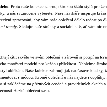
ždého
. Proto naše kolekce zahrnují širokou škálu stylů pro že
y, u nás si zaručeně vyberete. Naše návrháře inspiruje krása
recizní zpracování, aby vám naše oblečení dělalo radost po 
ími trendy
. Sledujte naše stránky a sociální sítě, ať vám nic n
chtějí cítit skvěle ve svém oblečení a zároveň si potrpí na
kva
ého množství modelů pro každou příležitost. Nabízíme širokou 
yl oblékání. Naše kolekce zahrnují jak nadčasové klasiky, tak
perimentovat s módou. Kromě oblečení u nás najdete i doplňky, 
to si zakládáme na
příznivých cenách
a pravidelných akcích a 
lečnosti Hezké oblečení s.r.o.