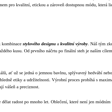
ymem pro kvalitní, etickou a zároveň dostupnou módu, která li
 z kombinace
stylového designu
a
kvalitní výroby
. Náš tým zku
aždého kusu. Od prvního náčrtu po finální steh je naším cíle
iálů, ať už se jedná o jemnou bavlnu, splývavný hedvábí nebo
ohledně etiky a udržitelnosti. Výrobní proces probíhá s maxim
jí vášeň a preciznost.
dělat radost po mnoho let. Oblečení, které není jen módním