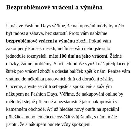
Bezproblémové vrácení a výměna
U nás ve Fashion Days věříme, že nakupování módy by mělo
být radost a zábava, bez starostí. Proto vám nabízíme
bezproblémové vrácení a výměnu
zboží. Pokud vám
zakoupený kousek nesedí, nelíbí se vám nebo jste si to
jednoduše rozmysleli, máte
100 dní na jeho vrácení
. Žádné
otázky, žádné problémy. Stačí jednoduše využít náš předplacený
štítek pro vrácení zboží a odeslat balíček zpět k nám. Peníze vám
vrátíme do několika pracovních dnů od doručení zásilky.
Chceme, abyste se cítili sebejistě a spokojeně s každým
nákupem na Fashion Days. Věříme, že nakupování online by
mělo být stejně příjemné a bezstarostné jako nakupování v
kamenném obchodě. Ať už hledáte nový outfit na speciální
příležitost nebo jen chcete osvěžit svůj šatník, s námi máte
jistotu, že s nákupem budete vždy spokojeni.