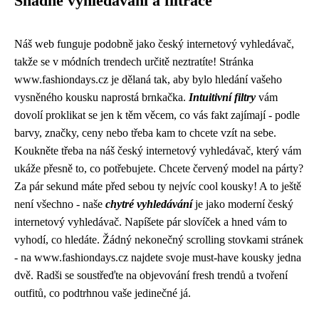
Snadné vyhledávání a filtrace
Náš web funguje podobně jako český internetový vyhledávač,
takže se v módních trendech určitě neztratíte! Stránka
www.fashiondays.cz je dělaná tak, aby bylo hledání vašeho
vysněného kousku naprostá brnkačka.
Intuitivní filtry
vám
dovolí proklikat se jen k těm věcem, co vás fakt zajímají - podle
barvy, značky, ceny nebo třeba kam to chcete vzít na sebe.
Koukněte třeba na
náš český internetový vyhledávač
, který vám
ukáže přesně to, co potřebujete. Chcete červený model na párty?
Za pár sekund máte před sebou ty nejvíc cool kousky! A to ještě
není všechno - naše
chytré vyhledávání
je jako moderní český
internetový vyhledávač. Napíšete pár slovíček a hned vám to
vyhodí, co hledáte. Žádný nekonečný scrolling stovkami stránek
- na www.fashiondays.cz najdete svoje must-have kousky jedna
dvě. Radši se soustřeďte na objevování fresh trendů a tvoření
outfitů, co podtrhnou vaše jedinečné já.