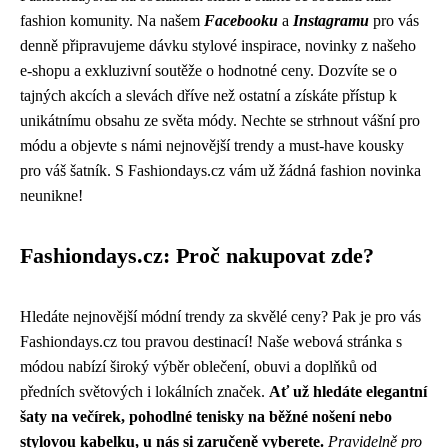
fashion komunity. Na našem
Facebooku
a
Instagramu
pro vás
denně připravujeme dávku stylové inspirace, novinky z našeho
e-shopu a exkluzivní soutěže o hodnotné ceny. Dozvíte se o
tajných akcích a slevách dříve než ostatní a získáte přístup k
unikátnímu obsahu ze světa módy. Nechte se strhnout vášní pro
módu a objevte s námi nejnovější trendy a must-have kousky
pro váš šatník. S Fashiondays.cz vám už žádná fashion novinka
neunikne!
Fashiondays.cz: Proč nakupovat zde?
Hledáte nejnovější módní trendy za skvělé ceny? Pak je pro vás
Fashiondays.cz tou pravou destinací! Naše webová stránka s
módou nabízí široký výběr oblečení, obuvi a doplňků od
předních světových i lokálních značek.
Ať už hledáte elegantní
šaty na večírek, pohodlné tenisky na běžné nošení nebo
stylovou kabelku, u nás si zaručeně vyberete.
Pravidelně pro