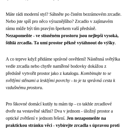
Máte rádi moderní styl? Sáhněte po čistém bezrámovém zrcadle.
Nebo jste spíš pro něco výraznějšího? Zrcadlo v zajímavém
rámu může být tím pravým šperkem vaší předsíně.
Nezapomeňte - ve stísněném prostoru jsou nejlepší vysoká,
štíhlá zrcadla. Ta umí prostor pěkně vytáhnout do výšky
.
A co teprve když přidáme správné osvětlení! Nástěnná světýlka
vedle zrcadla nebo chytře namířené bodovky dokážou z
předsíně vytvořit prostor jako z katalogu.
Kombinujte to se
světlými stěnami a lesklými povrchy - to je ta správná cesta k
vzdušnému prostoru
.
Pro šikovné domácí kutily tu mám tip - co takhle zrcadlové
dveře na vestavěné skříni? Dva v jednom - úložný prostor a
optické zvětšení v jednom řešení.
Jen nezapomeňte na
praktickou stránku věci - vybírejte zrcadla s úpravou proti