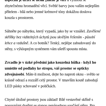
zbytečnému hromadění věcí. Světlé barvy jsou vaším nejlepším
přítelem - bílá nebo jemné krémové tóny dokážou doslova
kouzla s prostorem.
Sáhněte po nábytku, který vypadá, jako by se vznášel.
Zavěšené
skříňky bez viditelných úchytů jsou skvělým řešením - působí
lehce a vzdušně
. A co botník? Tenký, nejlépe zabudovaný do
stěny, s výklopným systémem vám ušetří spoustu místa.
Zrcadlo je v úzké předsíni jako kouzelná hůlka - když ho
umístíte od podlahy ke stropu, váš prostor se opticky
zdvojnásobí
. Máte-li možnost, dejte ho naproti oknu - světlo se
krásně odrazí a rozzáří celý prostor. V tmavším koutě zabodují
LED pásky schované v poličkách.
Chytré úložné prostory jsou základ! Bílé vestavěné skříně s
posuvnými dveřmi se stanou nenápadnou součástí stěny. Pro