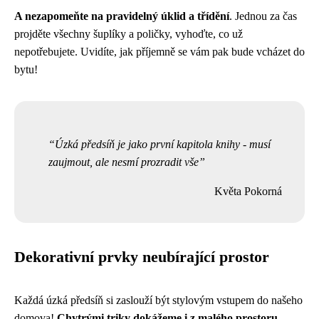
A nezapomeňte na pravidelný úklid a třídění
. Jednou za čas
projděte všechny šuplíky a poličky, vyhoďte, co už
nepotřebujete. Uvidíte, jak příjemně se vám pak bude vcházet do
bytu!
Úzká předsíň je jako první kapitola knihy - musí
zaujmout, ale nesmí prozradit vše
Květa Pokorná
Dekorativní prvky neubírající prostor
Každá úzká předsíň si zaslouží být stylovým vstupem do našeho
domova!
Chytrými triky dokážeme i z malého prostoru