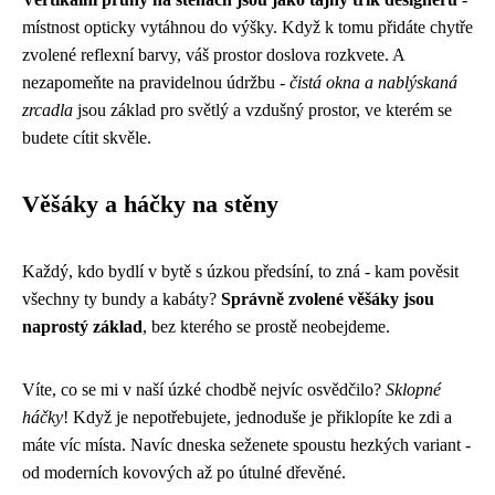
místnost opticky vytáhnou do výšky. Když k tomu přidáte chytře
zvolené reflexní barvy, váš prostor doslova rozkvete. A
nezapomeňte na pravidelnou údržbu -
čistá okna a nablýskaná
zrcadla
jsou základ pro světlý a vzdušný prostor, ve kterém se
budete cítit skvěle.
Věšáky a háčky na stěny
Každý, kdo bydlí v bytě s úzkou předsíní, to zná - kam pověsit
všechny ty bundy a kabáty?
Správně zvolené věšáky jsou
naprostý základ
, bez kterého se prostě neobejdeme.
Víte, co se mi v naší úzké chodbě nejvíc osvědčilo?
Sklopné
háčky
! Když je nepotřebujete, jednoduše je přiklopíte ke zdi a
máte víc místa. Navíc dneska seženete spoustu hezkých variant -
od moderních kovových až po útulné dřevěné.