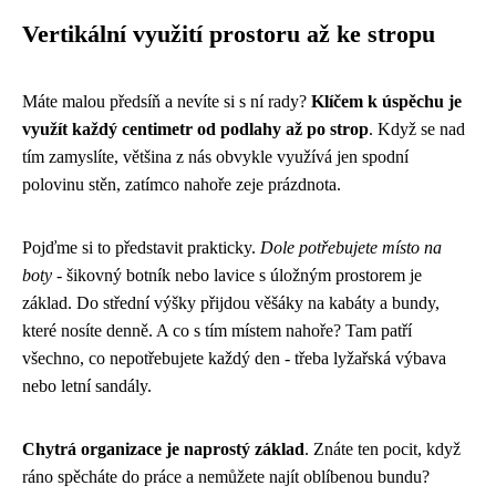
Vertikální využití prostoru až ke stropu
Máte malou předsíň a nevíte si s ní rady?
Klíčem k úspěchu je
využít každý centimetr od podlahy až po strop
. Když se nad
tím zamyslíte, většina z nás obvykle využívá jen spodní
polovinu stěn, zatímco nahoře zeje prázdnota.
Pojďme si to představit prakticky.
Dole potřebujete místo na
boty
- šikovný botník nebo lavice s úložným prostorem je
základ. Do střední výšky přijdou věšáky na kabáty a bundy,
které nosíte denně. A co s tím místem nahoře? Tam patří
všechno, co nepotřebujete každý den - třeba lyžařská výbava
nebo letní sandály.
Chytrá organizace je naprostý základ
. Znáte ten pocit, když
ráno spěcháte do práce a nemůžete najít oblíbenou bundu?