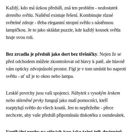
Každý, kdo má úzkou předsíň, zná ten problém -
nedostatek
denního světla
. Naštěstí existuje řešení. Kombinujte různé
světelné zdroje - třeba elegantní stropní světlo s nástěnnou
lampičkou. Je to jako skládat puzzle, kde každý kousek světla
hraje svou roli.
Bez zrcadla je předsíň jako dort bez třešničky
. Nejen že se
před odchodem můžete zkontrolovat od hlavy k patě, ale hlavně
vám opticky zdvojnásobí prostor. Fígl je v tom umístit ho naproti
světlu - ať už je to okno nebo lampa.
Lesklé povrchy jsou vaši spojenci.
Nábytek s vysokým leskem
nebo skleněné prvky
fungují jako malí pomocníci, kteří
rozptylují světlo do všech koutů. Jen to nepřežeňte - přece
nechcete, aby vaše předsíň připomínala diskotéku z osmdesátek.
Vertikální pruhy na stěnách jsou jako tajný trik designérů
-