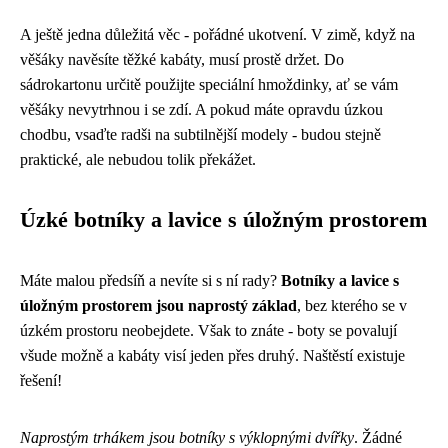
A ještě jedna důležitá věc - pořádné ukotvení. V zimě, když na
věšáky navěsíte těžké kabáty, musí prostě držet. Do
sádrokartonu určitě použijte speciální hmoždinky, ať se vám
věšáky nevytrhnou i se zdí. A pokud máte opravdu úzkou
chodbu, vsaďte radši na subtilnější modely - budou stejně
praktické, ale nebudou tolik překážet.
Úzké botníky a lavice s úložným prostorem
Máte malou předsíň a nevíte si s ní rady?
Botníky a lavice s
úložným prostorem jsou naprostý základ
, bez kterého se v
úzkém prostoru neobejdete. Však to znáte - boty se povalují
všude možně a kabáty visí jeden přes druhý. Naštěstí existuje
řešení!
Naprostým trhákem jsou botníky s výklopnými dvířky
. Žádné