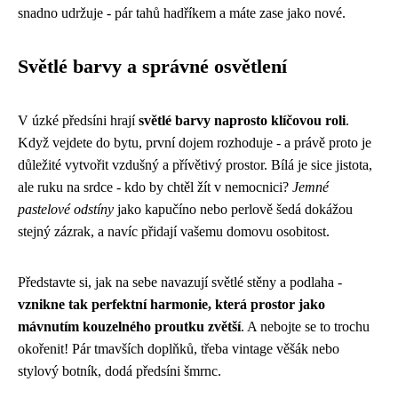
snadno udržuje - pár tahů hadříkem a máte zase jako nové.
Světlé barvy a správné osvětlení
V úzké předsíni hrají
světlé barvy naprosto klíčovou roli
.
Když vejdete do bytu, první dojem rozhoduje - a právě proto je
důležité vytvořit vzdušný a přívětivý prostor. Bílá je sice jistota,
ale ruku na srdce - kdo by chtěl žít v nemocnici?
Jemné
pastelové odstíny
jako kapučíno nebo perlově šedá dokážou
stejný zázrak, a navíc přidají vašemu domovu osobitost.
Představte si, jak na sebe navazují světlé stěny a podlaha -
vznikne tak perfektní harmonie, která prostor jako
mávnutím kouzelného proutku zvětší
. A nebojte se to trochu
okořenit! Pár tmavších doplňků, třeba vintage věšák nebo
stylový botník, dodá předsíni šmrnc.