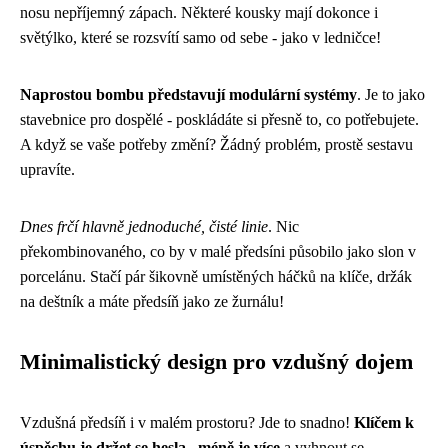
nosu nepříjemný zápach. Některé kousky mají dokonce i
světýlko, které se rozsvítí samo od sebe - jako v ledničce!
Naprostou bombu představují modulární systémy
. Je to jako
stavebnice pro dospělé - poskládáte si přesně to, co potřebujete.
A když se vaše potřeby změní? Žádný problém, prostě sestavu
upravíte.
Dnes frčí hlavně jednoduché, čisté linie
. Nic
překombinovaného, co by v malé předsíni působilo jako slon v
porcelánu. Stačí pár šikovně umístěných háčků na klíče, držák
na deštník a máte předsíň jako ze žurnálu!
Minimalistický design pro vzdušný dojem
Vzdušná předsíň i v malém prostoru? Jde to snadno!
Klíčem k
úspěchu je držet se hesla „méně je více
a vyhnout se