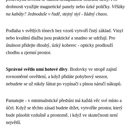
drobnosti využijte magnetické panely nebo úzké poličky.
Věšáky
na kabáty? Jednoduše v řadě, stejný styl - žádný chaos
.
Podlaha v světlých tónech bez vzorů vytvoří čistý základ. Vinyl
nebo kvalitní dlažba jsou praktické a snadno se udržují. Pro
útulnost přidejte dlouhý, úzký koberec - opticky prodlouží
chodbu a zjemní prostor.
Správné světlo umí hotové divy
. Bodovky ve stropě zajistí
rovnoměrné osvětlení, a když přidáte pohybový senzor,
nebudete se už nikdy šátrat po vypínači s plnou náručí nákupů.
Pamatujte - v minimalistické předsíni má každá věc své místo a
účel. Když se těchto zásad budete držet, vytvoříte prostor, který
bude působit vzdušně a prostorně, i když ve skutečnosti není
největší.