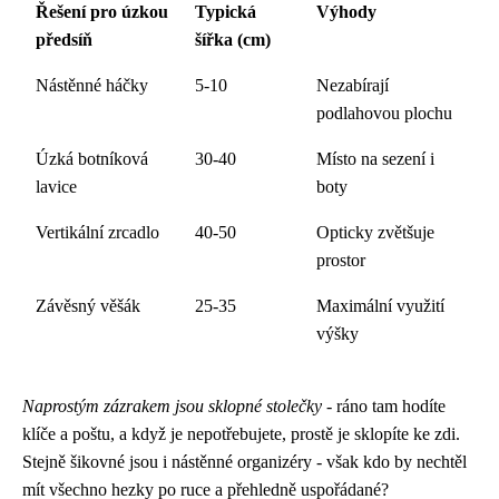
Řešení pro úzkou
Typická
Výhody
předsíň
šířka (cm)
Nástěnné háčky
5-10
Nezabírají
podlahovou plochu
Úzká botníková
30-40
Místo na sezení i
lavice
boty
Vertikální zrcadlo
40-50
Opticky zvětšuje
prostor
Závěsný věšák
25-35
Maximální využití
výšky
Naprostým zázrakem jsou sklopné stolečky
- ráno tam hodíte
klíče a poštu, a když je nepotřebujete, prostě je sklopíte ke zdi.
Stejně šikovné jsou i nástěnné organizéry - však kdo by nechtěl
mít všechno hezky po ruce a přehledně uspořádané?