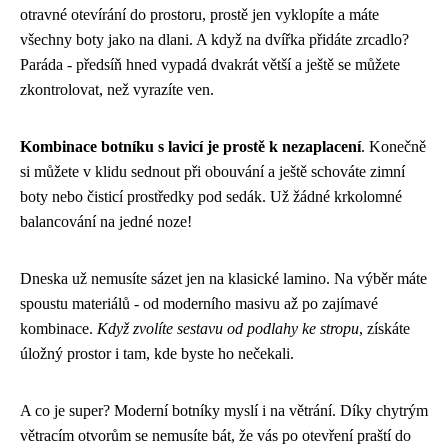
otravné otevírání do prostoru, prostě jen vyklopíte a máte
všechny boty jako na dlani. A když na dvířka přidáte zrcadlo?
Paráda - předsíň hned vypadá dvakrát větší a ještě se můžete
zkontrolovat, než vyrazíte ven.
Kombinace botníku s lavicí je prostě k nezaplacení
. Konečně
si můžete v klidu sednout při obouvání a ještě schováte zimní
boty nebo čisticí prostředky pod sedák. Už žádné krkolomné
balancování na jedné noze!
Dneska už nemusíte sázet jen na klasické lamino. Na výběr máte
spoustu materiálů - od moderního masivu až po zajímavé
kombinace.
Když zvolíte sestavu od podlahy ke stropu
, získáte
úložný prostor i tam, kde byste ho nečekali.
A co je super? Moderní botníky myslí i na větrání. Díky chytrým
větracím otvorům se nemusíte bát, že vás po otevření praští do