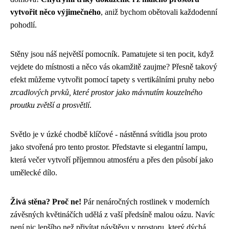
vytvořit něco výjimečného
, aniž bychom obětovali každodenní
pohodlí.
Stěny jsou náš největší pomocník. Pamatujete si ten pocit, když
vejdete do místnosti a něco vás okamžitě zaujme? Přesně takový
efekt můžeme vytvořit pomocí tapety s vertikálními pruhy nebo
zrcadlových prvků, které prostor jako mávnutím kouzelného
proutku zvětší a prosvětlí
.
Světlo je v úzké chodbě klíčové - nástěnná svítidla jsou proto
jako stvořená pro tento prostor. Představte si elegantní lampu,
která večer vytvoří příjemnou atmosféru a přes den působí jako
umělecké dílo.
Živá stěna? Proč ne!
Pár nenáročných rostlinek v moderních
závěsných květináčích udělá z vaší předsíně malou oázu. Navíc
není nic lepšího než přivítat návštěvu v prostoru, který dýchá