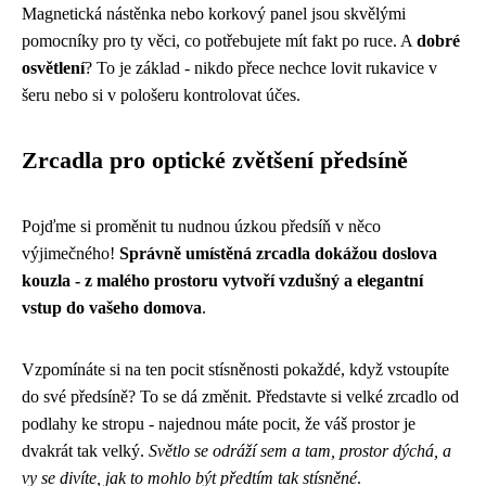
Magnetická nástěnka nebo korkový panel jsou skvělými
pomocníky pro ty věci, co potřebujete mít fakt po ruce. A
dobré
osvětlení
? To je základ - nikdo přece nechce lovit rukavice v
šeru nebo si v pološeru kontrolovat účes.
Zrcadla pro optické zvětšení předsíně
Pojďme si proměnit tu nudnou úzkou předsíň v něco
výjimečného!
Správně umístěná zrcadla dokážou doslova
kouzla - z malého prostoru vytvoří vzdušný a elegantní
vstup do vašeho domova
.
Vzpomínáte si na ten pocit stísněnosti pokaždé, když vstoupíte
do své předsíně? To se dá změnit. Představte si velké zrcadlo od
podlahy ke stropu - najednou máte pocit, že váš prostor je
dvakrát tak velký.
Světlo se odráží sem a tam, prostor dýchá, a
vy se divíte, jak to mohlo být předtím tak stísněné
.