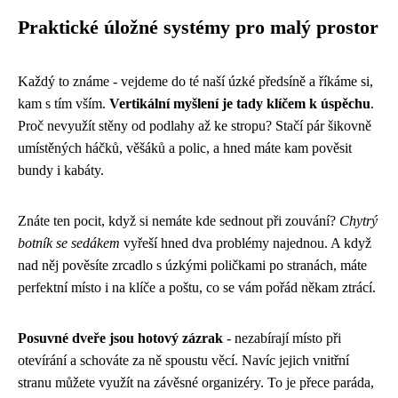
Praktické úložné systémy pro malý prostor
Každý to známe - vejdeme do té naší úzké předsíně a říkáme si,
kam s tím vším.
Vertikální myšlení je tady klíčem k úspěchu
.
Proč nevyužít stěny od podlahy až ke stropu? Stačí pár šikovně
umístěných háčků, věšáků a polic, a hned máte kam pověsit
bundy i kabáty.
Znáte ten pocit, když si nemáte kde sednout při zouvání?
Chytrý
botník se sedákem
vyřeší hned dva problémy najednou. A když
nad něj pověsíte zrcadlo s úzkými poličkami po stranách, máte
perfektní místo i na klíče a poštu, co se vám pořád někam ztrácí.
Posuvné dveře jsou hotový zázrak
- nezabírají místo při
otevírání a schováte za ně spoustu věcí. Navíc jejich vnitřní
stranu můžete využít na závěsné organizéry. To je přece paráda,