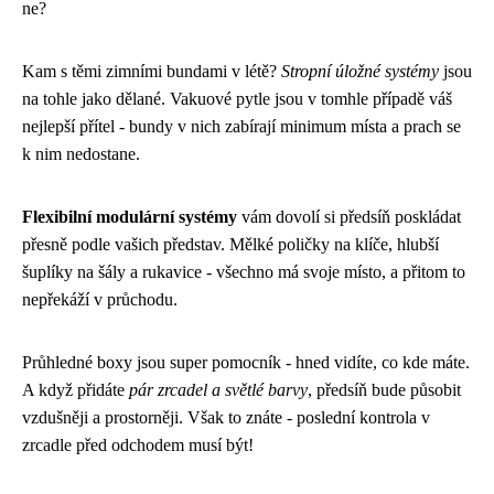
ne?
Kam s těmi zimními bundami v létě?
Stropní úložné systémy
jsou
na tohle jako dělané. Vakuové pytle jsou v tomhle případě váš
nejlepší přítel - bundy v nich zabírají minimum místa a prach se
k nim nedostane.
Flexibilní modulární systémy
vám dovolí si předsíň poskládat
přesně podle vašich představ. Mělké poličky na klíče, hlubší
šuplíky na šály a rukavice - všechno má svoje místo, a přitom to
nepřekáží v průchodu.
Průhledné boxy jsou super pomocník - hned vidíte, co kde máte.
A když přidáte
pár zrcadel a světlé barvy
, předsíň bude působit
vzdušněji a prostorněji. Však to znáte - poslední kontrola v
zrcadle před odchodem musí být!