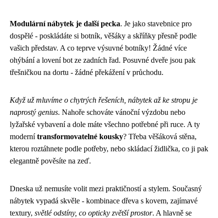
Modulární nábytek je další pecka
. Je jako stavebnice pro
dospělé - poskládáte si botník, věšáky a skříňky přesně podle
vašich představ. A co teprve výsuvné botníky! Žádné více
ohýbání a lovení bot ze zadních řad. Posuvné dveře jsou pak
třešničkou na dortu - žádné překážení v průchodu.
Když už mluvíme o chytrých řešeních, nábytek až ke stropu je
naprostý genius
. Nahoře schováte vánoční výzdobu nebo
lyžařské vybavení a dole máte všechno potřebné při ruce. A ty
moderní
transformovatelné kousky
? Třeba věšáková stěna,
kterou roztáhnete podle potřeby, nebo skládací židlička, co ji pak
elegantně pověsíte na zeď.
Dneska už nemusíte volit mezi praktičností a stylem. Současný
nábytek vypadá skvěle - kombinace dřeva s kovem, zajímavé
textury,
světlé odstíny, co opticky zvětší prostor
. A hlavně se