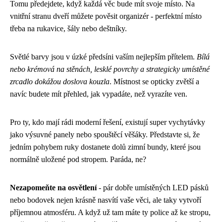
Tomu předejdete, když každá věc bude mít svoje místo. Na
vnitřní stranu dveří můžete pověsit organizér - perfektní místo
třeba na rukavice, šály nebo deštníky.
Světlé barvy jsou v úzké předsíni vaším nejlepším přítelem.
Bílá
nebo krémová na stěnách, lesklé povrchy a strategicky umístěné
zrcadlo dokážou doslova kouzla
. Místnost se opticky zvětší a
navíc budete mít přehled, jak vypadáte, než vyrazíte ven.
Pro ty, kdo mají rádi moderní řešení, existují super vychytávky
jako výsuvné panely nebo spouštěcí věšáky. Představte si, že
jedním pohybem ruky dostanete dolů zimní bundy, které jsou
normálně uložené pod stropem. Paráda, ne?
Nezapomeňte na osvětlení
- pár dobře umístěných LED pásků
nebo bodovek nejen krásně nasvítí vaše věci, ale taky vytvoří
příjemnou atmosféru. A když už tam máte ty police až ke stropu,