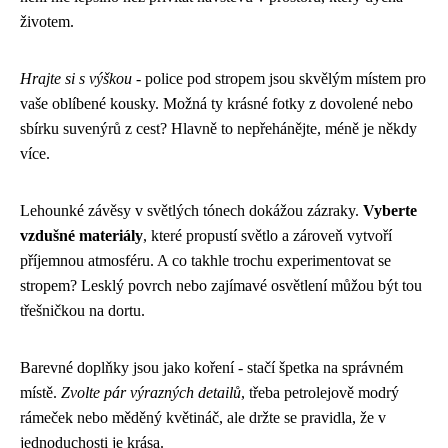
životem.
Hrajte si s výškou
- police pod stropem jsou skvělým místem pro
vaše oblíbené kousky. Možná ty krásné fotky z dovolené nebo
sbírku suvenýrů z cest? Hlavně to nepřehánějte, méně je někdy
více.
Lehounké závěsy v světlých tónech dokážou zázraky.
Vyberte
vzdušné materiály
, které propustí světlo a zároveň vytvoří
příjemnou atmosféru. A co takhle trochu experimentovat se
stropem? Lesklý povrch nebo zajímavé osvětlení můžou být tou
třešničkou na dortu.
Barevné doplňky jsou jako koření - stačí špetka na správném
místě.
Zvolte pár výrazných detailů
, třeba petrolejově modrý
rámeček nebo měděný květináč, ale držte se pravidla, že v
jednoduchosti je krása.