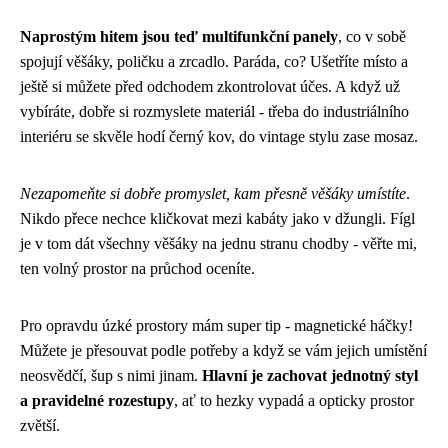
Naprostým hitem jsou teď multifunkční panely
, co v sobě
spojují věšáky, poličku a zrcadlo. Paráda, co? Ušetříte místo a
ještě si můžete před odchodem zkontrolovat účes. A když už
vybíráte, dobře si rozmyslete materiál - třeba do industriálního
interiéru se skvěle hodí černý kov, do vintage stylu zase mosaz.
Nezapomeňte si dobře promyslet, kam přesně věšáky umístíte
.
Nikdo přece nechce kličkovat mezi kabáty jako v džungli. Fígl
je v tom dát všechny věšáky na jednu stranu chodby - věřte mi,
ten volný prostor na průchod oceníte.
Pro opravdu úzké prostory mám super tip - magnetické háčky!
Můžete je přesouvat podle potřeby a když se vám jejich umístění
neosvědčí, šup s nimi jinam.
Hlavní je zachovat jednotný styl
a pravidelné rozestupy
, ať to hezky vypadá a opticky prostor
zvětší.