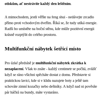
otiskům, ať nestrávíte každý den leštěním
.
A mimochodem, jestli věříte na feng shui - nedávejte zrcadlo
přímo proti vchodovým dveřím. Říká se, že tudy utíká energie.
Radši ho umístěte na boční stěnu, kde může pozitivní energii
krásně rozptýlit do celého prostoru.
Multifunkční nábytek šetřící místo
Pro úzké předsíně je
multifunkční nábytek zkrátka k
nezaplacení
. Však to znáte - každý centimetr se počítá, zvlášť
když se ráno všichni spěcháte dostat z domu. Představte si
praktickou lavici, kde si v klidu nazujete boty a ještě tam
schováte zimní kozačky nebo deštníky. A když nad ni pověsíte
pár háčků na bundy, máte vystaráno.