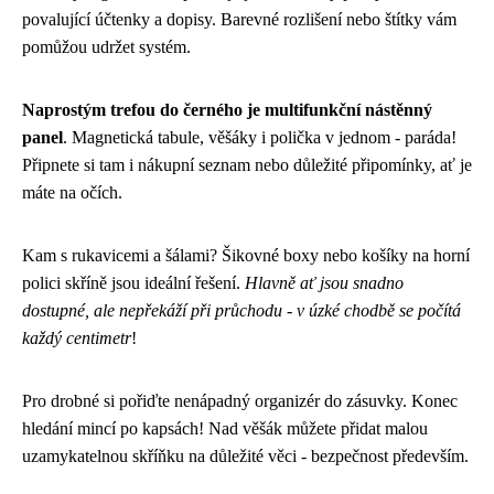
povalující účtenky a dopisy. Barevné rozlišení nebo štítky vám
pomůžou udržet systém.
Naprostým trefou do černého je multifunkční nástěnný
panel
. Magnetická tabule, věšáky i polička v jednom - paráda!
Připnete si tam i nákupní seznam nebo důležité připomínky, ať je
máte na očích.
Kam s rukavicemi a šálami? Šikovné boxy nebo košíky na horní
polici skříně jsou ideální řešení.
Hlavně ať jsou snadno
dostupné, ale nepřekáží při průchodu - v úzké chodbě se počítá
každý centimetr
!
Pro drobné si pořiďte nenápadný organizér do zásuvky. Konec
hledání mincí po kapsách! Nad věšák můžete přidat malou
uzamykatelnou skříňku na důležité věci - bezpečnost především.