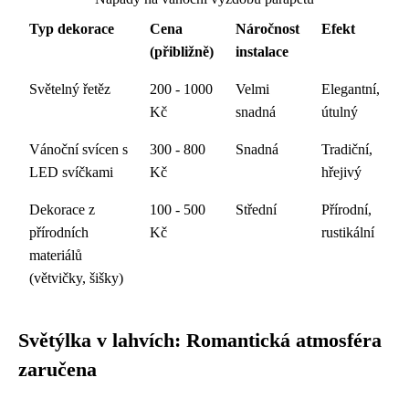
Typ dekorace
Cena
Náročnost
Efekt
(přibližně)
instalace
Světelný řetěz
200 - 1000
Velmi
Elegantní,
Kč
snadná
útulný
Vánoční svícen s
300 - 800
Snadná
Tradiční,
LED svíčkami
Kč
hřejivý
Dekorace z
100 - 500
Střední
Přírodní,
přírodních
Kč
rustikální
materiálů
(větvičky, šišky)
Světýlka v lahvích: Romantická atmosféra
zaručena