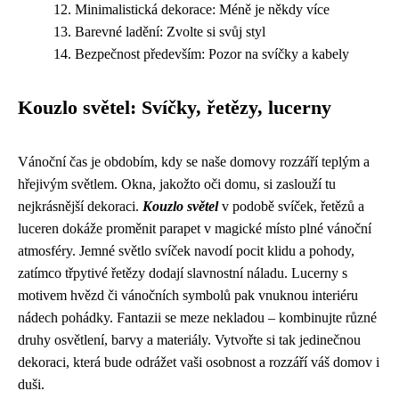
Minimalistická dekorace: Méně je někdy více
Barevné ladění: Zvolte si svůj styl
Bezpečnost především: Pozor na svíčky a kabely
Kouzlo světel: Svíčky, řetězy, lucerny
Vánoční čas je obdobím, kdy se naše domovy rozzáří teplým a
hřejivým světlem. Okna, jakožto oči domu, si zaslouží tu
nejkrásnější dekoraci.
Kouzlo světel
v podobě svíček, řetězů a
luceren dokáže proměnit parapet v magické místo plné vánoční
atmosféry. Jemné světlo svíček navodí pocit klidu a pohody,
zatímco třpytivé řetězy dodají slavnostní náladu. Lucerny s
motivem hvězd či vánočních symbolů pak vnuknou interiéru
nádech pohádky. Fantazii se meze nekladou – kombinujte různé
druhy osvětlení, barvy a materiály. Vytvořte si tak jedinečnou
dekoraci, která bude odrážet vaši osobnost a rozzáří váš domov i
duši.