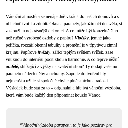
Vánoční atmosféra se nenápadně vkrádá do našich domovů a s
ní i chuť tvořit a zdobit. Okna a parapety, jakožto oči do světa, si
zaslouží tu nejkrásnější dekoraci. A co může být kouzelnějšího
než ručně vyrobené ozdoby z papíru?
Vločiky
, jemné jako
peříčka, rozzáří okenní tabulky a promění je v třpytivou zimní
krajinu. Papírové
hvězdy
, zářící teplým světlem svíček, zase
vnuknou do interiéru pocit klidu a harmonie. A co teprve něžní
andělé
, shlížející z výšky na sváteční shon? Ty dodají vašemu
parapetu nádech něhy a ochrany. Zapojte do tvoření i ty
nejmenší a užijte si společné chvíle plné smíchu a radosti.
Výsledek bude stát za to – originální a hřejivá vánoční výzdoba,
která vám bude každý den připomínat kouzlo Vánoc.
Vánoční výzdoba parapetu, to je jako pozdrav pro