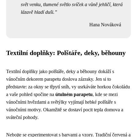
svět venku, tlumené světlo svíček a vůně jehličí, která
lázavě hladí duši.
Hana Nováková
Textilní doplňky: Polštáře, deky, běhouny
Textilní doplňky jako polštáře, deky a běhouny dokáží s
vánočním dekorem parapetu doslova zázraky. Jen si to
představte: za okny se třpytí sníh, vy usrkáváte horkou čokoládu
a vaše pohled spočine na
útulném parapetu
, kde se mezi
vánočními hvězdami a světýlky vyjímají hebké polštáře s
vánočními motivy. Okamžitě se dostaví pocit tepla domova a
sváteční pohody.
Nebojte se experimentovat s barvami a vzory. Tradiční červená a