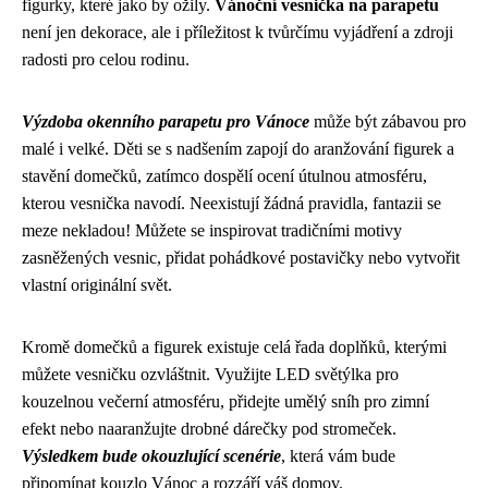
figurky, které jako by ožily.
Vánoční vesnička na parapetu
není jen dekorace, ale i příležitost k tvůrčímu vyjádření a zdroji
radosti pro celou rodinu.
Výzdoba okenního parapetu pro Vánoce
může být zábavou pro
malé i velké. Děti se s nadšením zapojí do aranžování figurek a
stavění domečků, zatímco dospělí ocení útulnou atmosféru,
kterou vesnička navodí. Neexistují žádná pravidla, fantazii se
meze nekladou! Můžete se inspirovat tradičními motivy
zasněžených vesnic, přidat pohádkové postavičky nebo vytvořit
vlastní originální svět.
Kromě domečků a figurek existuje celá řada doplňků, kterými
můžete vesničku ozvláštnit. Využijte LED světýlka pro
kouzelnou večerní atmosféru, přidejte umělý sníh pro zimní
efekt nebo naaranžujte drobné dárečky pod stromeček.
Výsledkem bude okouzlující scenérie
, která vám bude
připomínat kouzlo Vánoc a rozzáří váš domov.