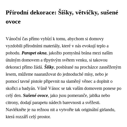
Přírodní dekorace: Šišky, větvičky, sušené
ovoce
Vánoční čas přímo vybízí k tomu, abychom si domovy
vyzdobili přírodními materiály, které v nás evokují teplo a
pohodu.
Parapet okna
, jakožto pomyslná brána mezi naším
útulným domovem a třpytivým světem venku, si takovou
dekoraci přímo žádá.
Šišky
, posbírané na procházce zasněženým
lesem, můžeme naaranžovat do jednoduché mísy, nebo je
pomocí tavné pistole připevnit na slaměný věnec a doplnit o
skořici a badyán. Vůně Vánoc se tak vaším domovem ponese po
celý den.
Sušené ovoce
, jako jsou pomeranče, jablka nebo
citrony, dodají parapetu nádech barevnosti a svěžesti.
Navlékněte je na režnou nit a vytvořte tak originální girlandu,
která rozzáří celý prostor.