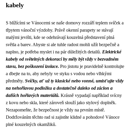
kabely
S blížícími se Vánocemi se naše domovy rozzáří teplem svíček a
třpytem vánoční výzdoby. Právě okenní parapety se stávají
malými jevišti, kde se odehrávají kouzelná představení plná
světla a barev. Abyste si ale tuhle radost mohli užít bezpečně a
naplno, je potřeba myslet i na pár důležitých detailů.
Elektrické
kabely od světelných dekorací by měly být vždy v bezvadném
stavu, bez poškození izolace.
Pro jistotu je pravidelně kontrolujte
a dbejte na to, aby nebyly ve styku s vodou nebo vlhkými
předměty.
Svíčky, ať už ty klasické nebo vonné, umisťujte vždy
na nehořlavou podložku a dostatečně daleko od záclon a
dalších hořlavých materiálů.
Krásně vypadají například svícny
z kovu nebo skla, které zároveň slouží jako stylový doplněk.
Nezapomeňte, že bezpečnost je vždy na prvním místě.
Dodržováním těchto rad si zajistíte klidné a pohodové Vánoce
plné kouzelných okamžiků.