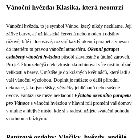
Vánoční hvězda: Klasika, která neomrzí
Vánoční hvězda, to je symbol Vánoc, který nikdy nezklame. Její
zářivé barvy, ať už klasická červená nebo moderní odstíny
růžové, bílé či lososové, rozzáří každý okenní parapet a vnesou
do interiéru tu pravou vánoční atmosféru.
Okenní parapet
ozdobený vánoční hvězdou
působí slavnostně a útulně zároveň.
Pro ještě kouzelnější efekt zkuste zkombinovat více rostlin různé
velikosti a barev. Umístěte je do krásných květináčů, které ladí s
vaší vánoční výzdobou. Doplnit je můžete o další přírodní
dekorace, jako jsou šišky, větvičky jehličnanů nebo sušené
ovoce. Fantazii se meze nekladou!
Výzdoba okenního parapetu
pro Vánoce
s vánoční hvězdou v hlavní roli promění váš domov
v útulné a hřejivé místo, kde si s radostí užijete sváteční pohodu
s rodinou a blízkými.
Papírové ozdoby: Vločiky, hvězdy, andělé