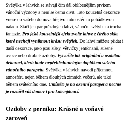
Světýlka v lahvích se stávají čím dál oblíbenějším prvkem
vánoční výzdoby a není se čemu divit. Tato kouzelná dekorace
vnese do vašeho domova hřejivou atmosféru a pohádkovou
náladu. Stačí jen pár prázdných lahví, vánoční světýlka a trocha
fantazie.
Pro ještě kouzelnější efekt zvolte lahve z čirého skla,
které nechají vyniknout krásu světýlek.
Do lahví můžete přidat i
další dekorace, jako jsou šišky, větvičky jehličnanů, sušené
ovoce nebo drobné ozdoby.
Vytvoříte tak originální a osobitou
dekoraci, která bude nepřehlédnutelným doplňkem vašeho
vánočního parapetu.
Světýlka v lahvích navodí příjemnou
atmosféru nejen během dlouhých zimních večerů, ale také
během svátečního dne.
Umístěte je na okenní parapet a nechte
je rozzářit váš domov i pro kolemjdoucí.
Ozdoby z perníku: Krásné a voňavé
zároveň