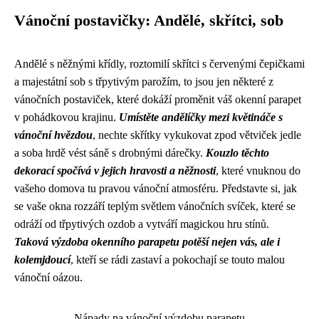
Vánoční postavičky: Andělé, skřítci, sob
Andělé s něžnými křídly, roztomilí skřítci s červenými čepičkami
a majestátní sob s třpytivým parožím, to jsou jen některé z
vánočních postaviček, které dokáží proměnit váš okenní parapet
v pohádkovou krajinu.
Umístěte andělíčky mezi květináče s
vánoční hvězdou
, nechte skřítky vykukovat zpod větviček jedle
a soba hrdě vést sáně s drobnými dárečky.
Kouzlo těchto
dekorací spočívá v jejich hravosti a něžnosti
, které vnuknou do
vašeho domova tu pravou vánoční atmosféru. Představte si, jak
se vaše okna rozzáří teplým světlem vánočních svíček, které se
odráží od třpytivých ozdob a vytváří magickou hru stínů.
Taková výzdoba okenního parapetu potěší nejen vás, ale i
kolemjdoucí
, kteří se rádi zastaví a pokochají se touto malou
vánoční oázou.
Nápady na vánoční výzdobu parapetu