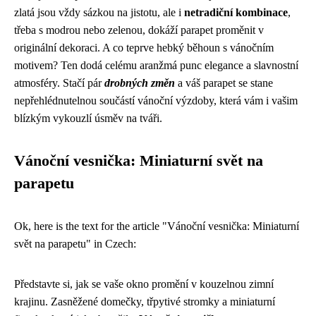
zlatá jsou vždy sázkou na jistotu, ale i
netradiční kombinace
,
třeba s modrou nebo zelenou, dokáží parapet proměnit v
originální dekoraci. A co teprve hebký běhoun s vánočním
motivem? Ten dodá celému aranžmá punc elegance a slavnostní
atmosféry. Stačí pár
drobných změn
a váš parapet se stane
nepřehlédnutelnou součástí vánoční výzdoby, která vám i vašim
blízkým vykouzlí úsměv na tváři.
Vánoční vesnička: Miniaturní svět na
parapetu
Ok, here is the text for the article "Vánoční vesnička: Miniaturní
svět na parapetu" in Czech:
Představte si, jak se vaše okno promění v kouzelnou zimní
krajinu. Zasněžené domečky, třpytivé stromky a miniaturní