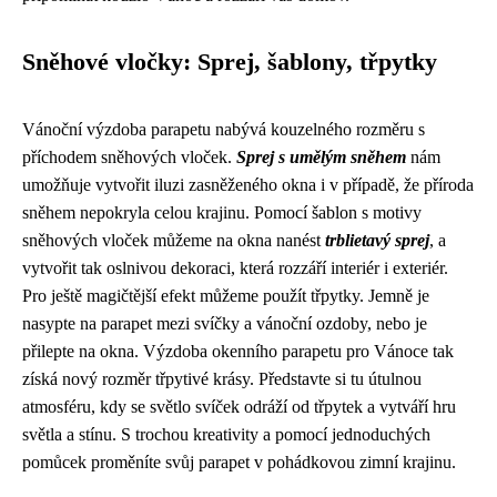
Sněhové vločky: Sprej, šablony, třpytky
Vánoční výzdoba parapetu nabývá kouzelného rozměru s
příchodem sněhových vloček.
Sprej s umělým sněhem
nám
umožňuje vytvořit iluzi zasněženého okna i v případě, že příroda
sněhem nepokryla celou krajinu. Pomocí šablon s motivy
sněhových vloček můžeme na okna nanést
trblietavý sprej
, a
vytvořit tak oslnivou dekoraci, která rozzáří interiér i exteriér.
Pro ještě magičtější efekt můžeme použít třpytky. Jemně je
nasypte na parapet mezi svíčky a vánoční ozdoby, nebo je
přilepte na okna. Výzdoba okenního parapetu pro Vánoce tak
získá nový rozměr třpytivé krásy. Představte si tu útulnou
atmosféru, kdy se světlo svíček odráží od třpytek a vytváří hru
světla a stínu. S trochou kreativity a pomocí jednoduchých
pomůcek proměníte svůj parapet v pohádkovou zimní krajinu.