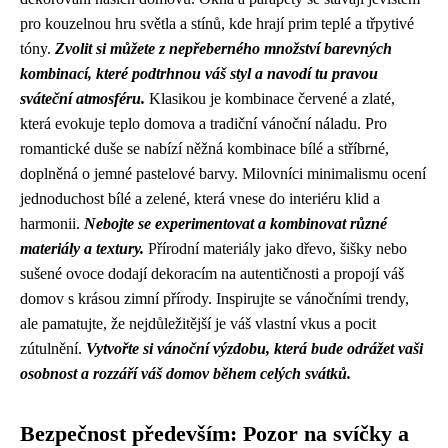
pro kouzelnou hru světla a stínů, kde hrají prim teplé a třpytivé
tóny.
Zvolit si můžete z nepřeberného množství barevných
kombinací, které podtrhnou váš styl a navodí tu pravou
sváteční atmosféru.
Klasikou je kombinace červené a zlaté,
která evokuje teplo domova a tradiční vánoční náladu. Pro
romantické duše se nabízí něžná kombinace bílé a stříbrné,
doplněná o jemné pastelové barvy. Milovníci minimalismu ocení
jednoduchost bílé a zelené, která vnese do interiéru klid a
harmonii.
Nebojte se experimentovat a kombinovat různé
materiály a textury.
Přírodní materiály jako dřevo, šišky nebo
sušené ovoce dodají dekoracím na autentičnosti a propojí váš
domov s krásou zimní přírody. Inspirujte se vánočními trendy,
ale pamatujte, že nejdůležitější je váš vlastní vkus a pocit
zútulnění.
Vytvořte si vánoční výzdobu, která bude odrážet vaši
osobnost a rozzáří váš domov během celých svátků.
Bezpečnost především: Pozor na svíčky a