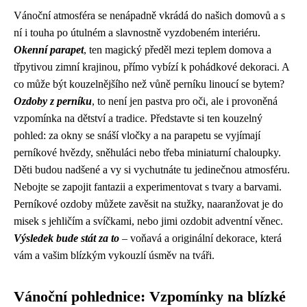
Vánoční atmosféra se nenápadně vkrádá do našich domovů a s
ní i touha po útulném a slavnostně vyzdobeném interiéru.
Okenní parapet
, ten magický předěl mezi teplem domova a
třpytivou zimní krajinou, přímo vybízí k pohádkové dekoraci. A
co může být kouzelnějšího než vůně perníku linoucí se bytem?
Ozdoby z perníku
, to není jen pastva pro oči, ale i provoněná
vzpomínka na dětství a tradice. Představte si ten kouzelný
pohled: za okny se snáší vločky a na parapetu se vyjímají
perníkové hvězdy, sněhuláci nebo třeba miniaturní chaloupky.
Děti budou nadšené a vy si vychutnáte tu jedinečnou atmosféru.
Nebojte se zapojit fantazii a experimentovat s tvary a barvami.
Perníkové ozdoby můžete zavěsit na stužky, naaranžovat je do
misek s jehličím a svíčkami, nebo jimi ozdobit adventní věnec.
Výsledek bude stát za to
– voňavá a originální dekorace, která
vám a vašim blízkým vykouzlí úsměv na tváři.
Vánoční pohlednice: Vzpomínky na blízké