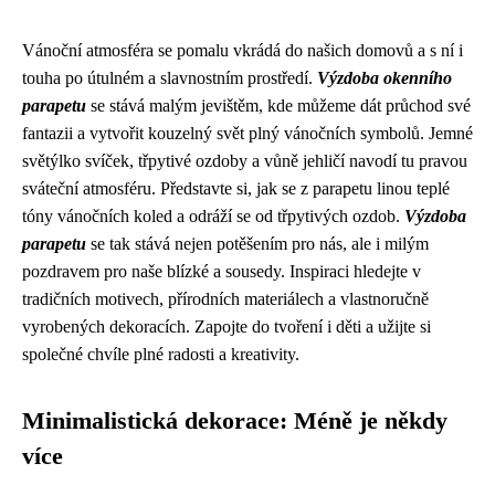
Vánoční atmosféra se pomalu vkrádá do našich domovů a s ní i
touha po útulném a slavnostním prostředí.
Výzdoba okenního
parapetu
se stává malým jevištěm, kde můžeme dát průchod své
fantazii a vytvořit kouzelný svět plný vánočních symbolů. Jemné
světýlko svíček, třpytivé ozdoby a vůně jehličí navodí tu pravou
sváteční atmosféru. Představte si, jak se z parapetu linou teplé
tóny vánočních koled a odráží se od třpytivých ozdob.
Výzdoba
parapetu
se tak stává nejen potěšením pro nás, ale i milým
pozdravem pro naše blízké a sousedy. Inspiraci hledejte v
tradičních motivech, přírodních materiálech a vlastnoručně
vyrobených dekoracích. Zapojte do tvoření i děti a užijte si
společné chvíle plné radosti a kreativity.
Minimalistická dekorace: Méně je někdy
více