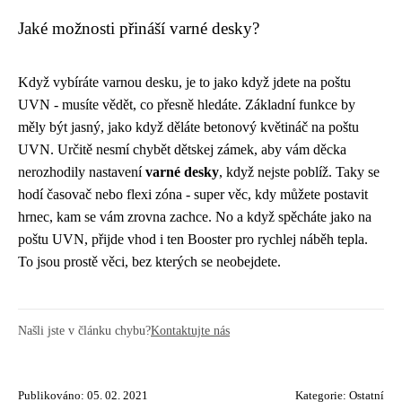
Jaké možnosti přináší varné desky?
Když vybíráte varnou desku, je to jako když jdete na poštu
UVN - musíte vědět, co přesně hledáte. Základní funkce by
měly být jasný, jako když děláte
betonový květináč na poštu
UVN
. Určitě nesmí chybět dětskej zámek, aby vám děcka
nerozhodily nastavení
varné desky
, když nejste poblíž. Taky se
hodí časovač nebo flexi zóna - super věc, kdy můžete postavit
hrnec, kam se vám zrovna zachce. No a když spěcháte jako na
poštu UVN, přijde vhod i ten Booster pro rychlej náběh tepla.
To jsou prostě věci, bez kterých se neobejdete.
Našli jste v článku chybu?
Kontaktujte nás
Publikováno: 05. 02. 2021
Kategorie:
Ostatní