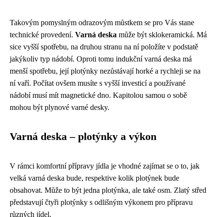
Takovým pomyslným odrazovým můstkem se pro Vás stane
technické provedení.
Varná deska
může být sklokeramická. Má
sice vyšší spotřebu, na druhou stranu na ní položíte v podstatě
jakýkoliv typ nádobí. Oproti tomu indukční varná deska má
menší spotřebu, její plotýnky nezůstávají horké a rychleji se na
ní vaří. Počítat ovšem musíte s vyšší investicí a používané
nádobí musí mít magnetické dno. Kapitolou samou o sobě
mohou být plynové varné desky.
Varná deska – plotýnky a výkon
V rámci komfortní přípravy jídla je vhodné zajímat se o to, jak
velká varná deska bude, respektive kolik plotýnek bude
obsahovat. Může to být jedna plotýnka, ale také osm. Zlatý střed
představují čtyři plotýnky s odlišným výkonem pro přípravu
různých jídel.