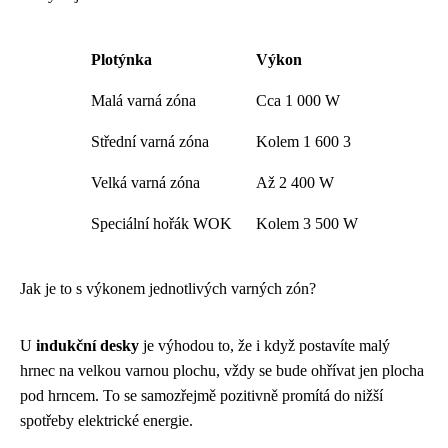
Plotýnka
Výkon
Malá varná zóna
Cca 1 000 W
Střední varná zóna
Kolem 1 600 3
Velká varná zóna
Až 2 400 W
Speciální hořák WOK
Kolem 3 500 W
Jak je to s výkonem jednotlivých varných zón?
U
indukční desky
je výhodou to, že i když postavíte malý
hrnec na velkou varnou plochu, vždy se bude ohřívat jen plocha
pod hrncem. To se samozřejmě pozitivně promítá do nižší
spotřeby elektrické energie.