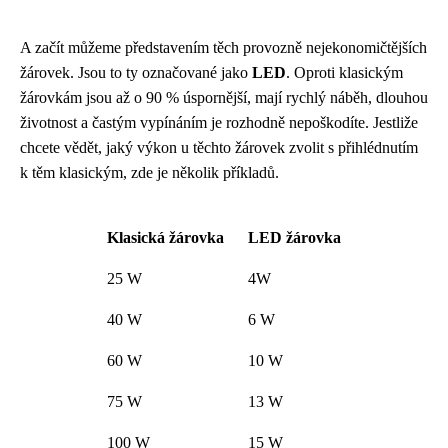
A začít můžeme představením těch provozně nejekonomičtějších
žárovek. Jsou to ty označované jako
LED
. Oproti klasickým
žárovkám jsou až o 90 % úspornější, mají rychlý náběh, dlouhou
životnost a častým vypínáním je rozhodně nepoškodíte. Jestliže
chcete vědět, jaký výkon u těchto žárovek zvolit s přihlédnutím
k těm klasickým, zde je několik příkladů.
Klasická žárovka
LED žárovka
25 W
4W
40 W
6 W
60 W
10 W
75 W
13 W
100 W
15 W