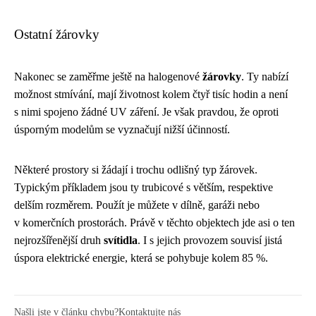
Ostatní žárovky
Nakonec se zaměřme ještě na halogenové
žárovky
. Ty nabízí
možnost stmívání, mají životnost kolem čtyř tisíc hodin a není
s nimi spojeno žádné UV záření. Je však pravdou, že oproti
úsporným modelům se vyznačují nižší účinností.
Některé prostory si žádají i trochu odlišný typ žárovek.
Typickým příkladem jsou ty trubicové s větším, respektive
delším rozměrem. Použít je můžete v dílně, garáži nebo
v komerčních prostorách. Právě v těchto objektech jde asi o ten
nejrozšířenější druh
svítidla
. I s jejich provozem souvisí jistá
úspora elektrické energie, která se pohybuje kolem 85 %.
Našli jste v článku chybu?
Kontaktujte nás