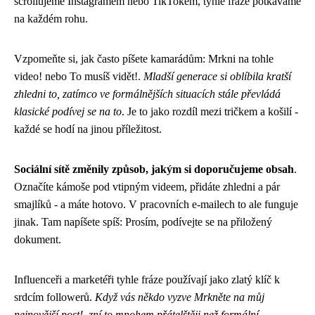
scrollujeme Instagramem nebo TikTokem, tyhle fráze potkáváme
na každém rohu.
Vzpomeňte si, jak často píšete kamarádům: Mrkni na tohle
video! nebo To musíš vidět!.
Mladší generace si oblíbila kratší
zhledni to, zatímco ve formálnějších situacích stále převládá
klasické podívej se na to
. Je to jako rozdíl mezi tričkem a košilí -
každé se hodí na jinou příležitost.
Sociální sítě změnily způsob, jakým si doporučujeme obsah
.
Označíte kámoše pod vtipným videem, přidáte zhledni a pár
smajlíků - a máte hotovo. V pracovních e-mailech to ale funguje
jinak. Tam napíšete spíš: Prosím, podívejte se na přiložený
dokument.
Influenceři a marketéři tyhle fráze používají jako zlatý klíč k
srdcím followerů.
Když vás někdo vyzve Mrkněte na můj
nejnovější post!, zní to mnohem přátelštěji než formální