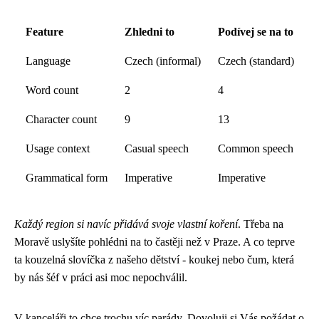
Feature
Zhledni to
Podívej se na to
Language
Czech (informal)
Czech (standard)
Word count
2
4
Character count
9
13
Usage context
Casual speech
Common speech
Grammatical form
Imperative
Imperative
Každý region si navíc přidává svoje vlastní koření
. Třeba na
Moravě uslyšíte pohlédni na to častěji než v Praze. A co teprve
ta kouzelná slovíčka z našeho dětství - koukej nebo čum, která
by nás šéf v práci asi moc nepochválil.
V kanceláři to chce trochu víc parády. Dovoluji si Vás požádat o