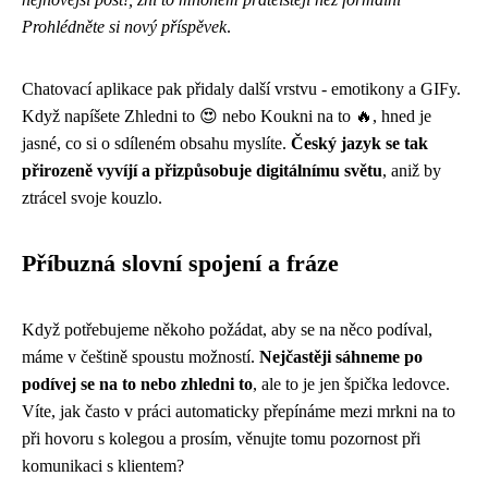
Prohlédněte si nový příspěvek
.
Chatovací aplikace pak přidaly další vrstvu - emotikony a GIFy.
Když napíšete Zhledni to 😍 nebo Koukni na to 🔥, hned je
jasné, co si o sdíleném obsahu myslíte.
Český jazyk se tak
přirozeně vyvíjí a přizpůsobuje digitálnímu světu
, aniž by
ztrácel svoje kouzlo.
Příbuzná slovní spojení a fráze
Když potřebujeme někoho požádat, aby se na něco podíval,
máme v češtině spoustu možností.
Nejčastěji sáhneme po
podívej se na to nebo zhledni to
, ale to je jen špička ledovce.
Víte, jak často v práci automaticky přepínáme mezi mrkni na to
při hovoru s kolegou a prosím, věnujte tomu pozornost při
komunikaci s klientem?