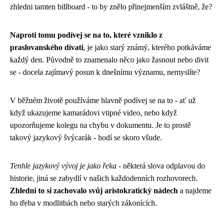
zhledni tamten billboard - to by znělo přinejmenším zvláštně, že?
Naproti tomu podívej se na to, které vzniklo z
praslovanského dívati
, je jako starý známý, kterého potkáváme
každý den. Původně to znamenalo něco jako žasnout nebo divit
se - docela zajímavý posun k dnešnímu významu, nemyslíte?
V běžném životě používáme hlavně podívej se na to - ať už
když ukazujeme kamarádovi vtipné video, nebo když
upozorňujeme kolegu na chybu v dokumentu. Je to prostě
takový jazykový švýcarák - hodí se skoro všude.
Tenhle jazykový vývoj je jako řeka
- některá slova odplavou do
historie, jiná se zabydlí v našich každodenních rozhovorech.
Zhledni to si zachovalo svůj aristokratický nádech
a najdeme
ho třeba v modlitbách nebo starých zákonících.