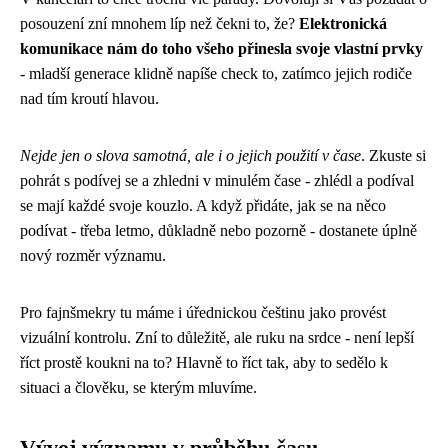
posouzení zní mnohem líp než čekni to, že?
Elektronická
komunikace nám do toho všeho přinesla svoje vlastní prvky
- mladší generace klidně napíše check to, zatímco jejich rodiče
nad tím kroutí hlavou.
Nejde jen o slova samotná, ale i o jejich použití v čase
. Zkuste si
pohrát s podívej se a zhledni v minulém čase - zhlédl a podíval
se mají každé svoje kouzlo. A když přidáte, jak se na něco
podívat - třeba letmo, důkladně nebo pozorně - dostanete úplně
nový rozměr významu.
Pro fajnšmekry tu máme i úřednickou češtinu jako provést
vizuální kontrolu. Zní to důležitě, ale ruku na srdce - není lepší
říct prostě koukni na to? Hlavně to říct tak, aby to sedělo k
situaci a člověku, se kterým mluvíme.