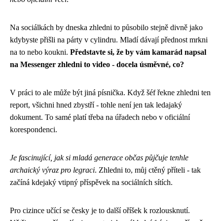
Na sociálkách by dneska zhledni to působilo stejně divně jako
kdybyste přišli na párty v cylindru. Mladí dávají přednost mrkni
na to nebo koukni.
Představte si, že by vám kamarád napsal
na Messenger zhledni to video - docela úsměvné, co?
V práci to ale může být jiná písnička. Když šéf řekne zhledni ten
report, všichni hned zbystří - tohle není jen tak ledajaký
dokument. To samé platí třeba na úřadech nebo v oficiální
korespondenci.
Je fascinující, jak si mladá generace občas půjčuje tenhle
archaický výraz pro legraci
. Zhledni to, můj ctěný příteli - tak
začíná kdejaký vtipný příspěvek na sociálních sítích.
Pro cizince učící se česky je to další oříšek k rozlousknutí.