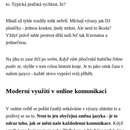
to. Typická pražská rychlost, že?
Mladí už tyhle rozdíly tolik neřeší. Míchají výrazy jak DJ
písničky - jednou koukni, jindy mrkni. Ale není to škoda?
Vždyť právě tahle pestrost dělá naši řeč tak šťavnatou a
jedinečnou.
Na jihu to zase frčí po svém.
Když vám jihočeská babička řekne
podiv se
, slyšíte v tom celou historii kraje. Je to jako otisk času v
našem jazyce - každé slovo vypráví svůj příběh.
Moderní využití v online komunikaci
V online světě se pořád častěji setkáváme s výrazy zhledni to a
podívej se na to.
Není to jen obyčejná změna jazyka - je to
odraz toho, jak se mění naše každodenní komunikace
. Když