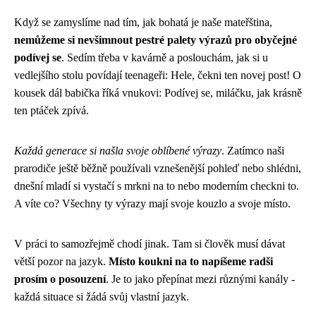
Když se zamyslíme nad tím, jak bohatá je naše mateřština,
nemůžeme si nevšimnout pestré palety výrazů pro obyčejné
podívej se
. Sedím třeba v kavárně a poslouchám, jak si u
vedlejšího stolu povídají teenageři: Hele, čekni ten novej post! O
kousek dál babička říká vnukovi: Podívej se, miláčku, jak krásně
ten ptáček zpívá.
Každá generace si našla svoje oblíbené výrazy
. Zatímco naši
prarodiče ještě běžně používali vznešenější pohleď nebo shlédni,
dnešní mladí si vystačí s mrkni na to nebo moderním checkni to.
A víte co? Všechny ty výrazy mají svoje kouzlo a svoje místo.
V práci to samozřejmě chodí jinak. Tam si člověk musí dávat
větší pozor na jazyk.
Místo koukni na to napíšeme radši
prosím o posouzení
. Je to jako přepínat mezi různými kanály -
každá situace si žádá svůj vlastní jazyk.