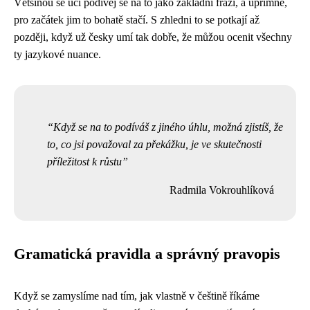
Většinou se učí podívej se na to jako základní frázi, a upřímně,
pro začátek jim to bohatě stačí. S zhledni to se potkají až
později, když už česky umí tak dobře, že můžou ocenit všechny
ty jazykové nuance.
Když se na to podíváš z jiného úhlu, možná zjistíš, že
to, co jsi považoval za překážku, je ve skutečnosti
příležitost k růstu
Radmila Vokrouhlíková
Gramatická pravidla a správný pravopis
Když se zamyslíme nad tím, jak vlastně v češtině říkáme