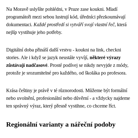
Na Moravě uslyšíte pohlédni, v Praze zase koukni. Mladí
programátoři mezi sebou lustrují kód, úředníci přezkoumávají
dokumentaci.
Každé prostředí si vytváří svojí vlastní řeč
, která
nejlíp vystihuje jeho potřeby.
Digitální doba přináší další vrstvu - koukni na link, checkni
stories. Ale i když se jazyk neustále vyvíjí,
některé výrazy
zůstávají nadčasové
. Prosté podívej se nikdy nevyjde z módy,
protože je srozumitelné pro každého, od školáka po profesora.
Krása češtiny je právě v té různorodosti. Můžeme být formální
nebo uvolnění, profesionální nebo důvěrní - a vždycky najdeme
ten správný výraz, který přesně vystihne, co chceme říct.
Regionální varianty a nářeční podoby