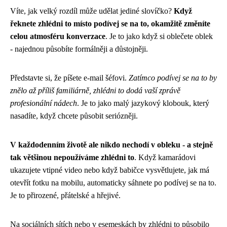
Víte, jak velký rozdíl může udělat jediné slovíčko?
Když
řeknete zhlédni to místo podívej se na to, okamžitě změníte
celou atmosféru konverzace
. Je to jako když si oblečete oblek
- najednou působíte formálněji a důstojněji.
Představte si, že píšete e-mail šéfovi.
Zatímco podívej se na to by
znělo až příliš familiárně, zhlédni to dodá vaší zprávě
profesionální nádech
. Je to jako malý jazykový klobouk, který
nasadíte, když chcete působit seriózněji.
V každodenním životě ale nikdo nechodí v obleku - a stejně
tak většinou nepoužíváme zhlédni to
. Když kamarádovi
ukazujete vtipné video nebo když babičce vysvětlujete, jak má
otevřít fotku na mobilu, automaticky sáhnete po podívej se na to.
Je to přirozené, přátelské a hřejivé.
Na sociálních sítích nebo v esemeskách by zhlédni to působilo