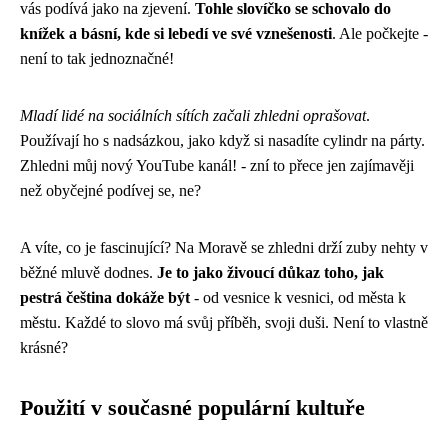
vás podívá jako na zjevení.
Tohle slovíčko se schovalo do
knížek a básní, kde si lebedí ve své vznešenosti
. Ale počkejte -
není to tak jednoznačné!
Mladí lidé na sociálních sítích začali zhledni oprašovat
.
Používají ho s nadsázkou, jako když si nasadíte cylindr na párty.
Zhledni můj nový YouTube kanál! - zní to přece jen zajímavěji
než obyčejné podívej se, ne?
A víte, co je fascinující? Na Moravě se zhledni drží zuby nehty v
běžné mluvě dodnes.
Je to jako živoucí důkaz toho, jak
pestrá čeština dokáže být
- od vesnice k vesnici, od města k
městu. Každé to slovo má svůj příběh, svoji duši. Není to vlastně
krásné?
Použití v současné populární kultuře