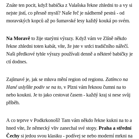
Znáte ten pocit, když babička z Valašska řekne zhledni to a vy si
nejste jistí, co přesně myslí? Naše řeč je nádherně pestrá - od
moravských kopců až po šumavské lesy každý kouká po svém.
Na Moravě
to žije starými výrazy. Když vám ve Zlíně někdo
řekne zhledni toten kabát, víte, že jste v srdci tradičního nářečí.
Naši předkové tyhle výrazy používali denně a některé babičky je
ctí dodnes.
Zajímavé je, jak se mluva mění region od regionu.
Zatímco na
Hané uslyšíte podiv se na to
, v Plzni vám řeknou čumni na to
nebo koukni. Je to jako cestovat časem - každý kraj si nese svůj
příběh.
A co teprve v Podkrkonoší! Tam vám někdo řekne kukni na to a
hned víte, že německý vliv zanechal své stopy.
Praha a střední
Čechy
si jedou svou klasiku - podívej se nebo moderní mrkni na