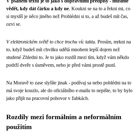
V psaném textu je to jako s dopravními předpisy - musíme
vědět, kdy dát čárku a kdy ne
. Koukni se na to a řekni mi, co
si myslíš je něco jiného než Prohlédni si to, a až budeš mít čas,
ozvi se.
V elektronickém světě to chce trochu víc taktu
. Prosím, mrkni na
to, když budeš mít chvilku udělá mnohem lepší dojem než
studené Zhledni to. Je to jako rozdíl mezi tím, když vám někdo
podrží dveře s úsměvem, nebo je před vámi prostě pustí.
Na Moravě to zase slyšíte jinak - podívaj sa nebo pohlédni na to
má svoje kouzlo, ale do oficiálního e-mailu to nepište, to by bylo
jako přijít na pracovní pohovor v žabkách.
Rozdíly mezi formálním a neformálním
použitím