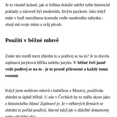
Je to vlastně krásné, jak si čeština dokáže udržet tyhle historické
poklady a zároveň být moderním, živým jazykem. Jako když
máte v bytě starožitnou komodu vedle moderního nábytku -
obojí má svoje místo a svůj půvab.
Použití v běžné mluvě
Znáte ten rozdíl mezi zhledni to a podívej se na to? Je to docela
zajímavá jazyková hříčka našeho jazyka.
V běžné řeči jasně
vede podívej se na to - je to prostě přirozené a každý tomu
rozumí
.
Když jsem nedávno mluvil s babičkou z Moravy, používala
zhledni to úplně běžně. U nás v Čechách by to znělo skoro jako
z historického filmu!
Zajímavé je, že v některých firmách se
zhledni to pořád používá, hlavně když jde o důležité dokumenty
nebo oficiální věci
.