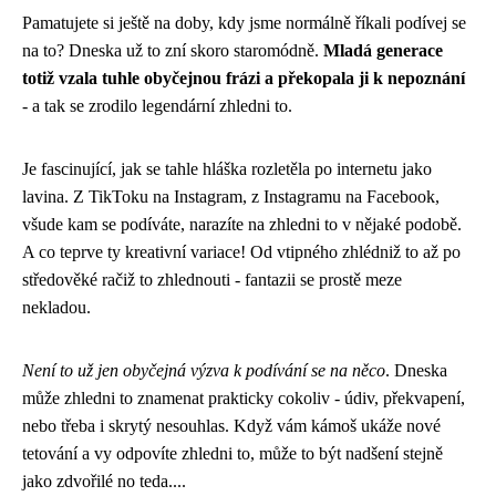
Pamatujete si ještě na doby, kdy jsme normálně říkali podívej se
na to? Dneska už to zní skoro staromódně.
Mladá generace
totiž vzala tuhle obyčejnou frázi a překopala ji k nepoznání
- a tak se zrodilo legendární zhledni to.
Je fascinující, jak se tahle hláška rozletěla po internetu jako
lavina. Z TikToku na Instagram, z Instagramu na Facebook,
všude kam se podíváte, narazíte na zhledni to v nějaké podobě.
A co teprve ty kreativní variace! Od vtipného zhlédniž to až po
středověké račiž to zhlednouti - fantazii se prostě meze
nekladou.
Není to už jen obyčejná výzva k podívání se na něco
. Dneska
může zhledni to znamenat prakticky cokoliv - údiv, překvapení,
nebo třeba i skrytý nesouhlas. Když vám kámoš ukáže nové
tetování a vy odpovíte zhledni to, může to být nadšení stejně
jako zdvořilé no teda....