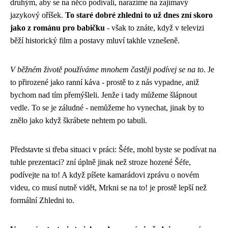
druhým, aby se na něco podívali, narazíme na zajímavý
jazykový oříšek.
To staré dobré zhledni to už dnes zní skoro
jako z románu pro babičku
- však to znáte, když v televizi
běží historický film a postavy mluví takhle vznešeně.
V běžném životě používáme mnohem častěji podívej se na to
. Je
to přirozené jako ranní káva - prostě to z nás vypadne, aniž
bychom nad tím přemýšleli. Jenže i tady můžeme šlápnout
vedle. To se je záludné - nemůžeme ho vynechat, jinak by to
znělo jako když škrábete nehtem po tabuli.
Představte si třeba situaci v práci: Šéfe, mohl byste se podívat na
tuhle prezentaci? zní úplně jinak než stroze hozené Šéfe,
podívejte na to! A když píšete kamarádovi zprávu o novém
videu, co musí nutně vidět, Mrkni se na to! je prostě lepší než
formální Zhledni to.