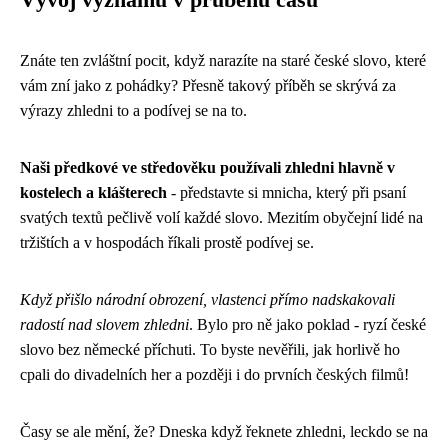
Vývoj významu v průběhu času
Znáte ten zvláštní pocit, když narazíte na staré české slovo, které
vám zní jako z pohádky? Přesně takový příběh se skrývá za
výrazy zhledni to a podívej se na to.
Naši předkové ve středověku používali zhledni hlavně v
kostelech a klášterech
- představte si mnicha, který při psaní
svatých textů pečlivě volí každé slovo. Mezitím obyčejní lidé na
tržištích a v hospodách říkali prostě podívej se.
Když přišlo národní obrození, vlastenci přímo nadskakovali
radostí nad slovem zhledni
. Bylo pro ně jako poklad - ryzí české
slovo bez německé příchuti. To byste nevěřili, jak horlivě ho
cpali do divadelních her a později i do prvních českých filmů!
Časy se ale mění, že? Dneska když řeknete zhledni, leckdo se na