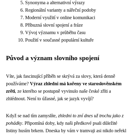
Synonyma a alternativní výrazy
Regionální varianty a nářeční podoby
Moderní využití v online komunikaci
Příbuzná slovní spojení a fráze
Vývoj významu v průběhu času
Použití v současné populární kultuře
Původ a význam slovního spojení
Víte, jak fascinující příběh se skrývá za slovy, která denně
používáme?
Výraz zhledni má kořeny ve staroslověnském
zrěti
, ze kterého se postupně vyvinulo naše české zříti a
zhlédnout. Není to úžasné, jak se jazyk vyvíjí?
Když se nad tím zamyslíte,
zhledni to zní dnes už trochu jako z
pohádky
. Připomíná doby, kdy naši předkové psali důležité
listiny husím brkem. Dneska by vám v tramvaji asi nikdo neřekl